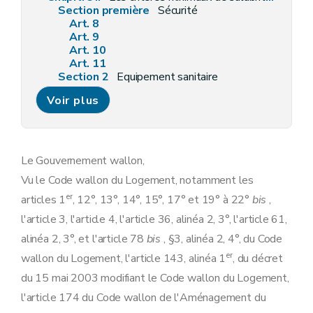
Section première
Sécurité
Art. 8
Art. 9
Art. 10
Art. 11
Section 2
Equipement sanitaire
Art. 12
Voir plus
Section 3
Etanchéité et ventilation
Art. 13
Art. 14
Section 4
Eclairage naturel
Art. 15
Le Gouvernement wallon,
Section 5
Caractéristiques intrinsèques du bâtiment qui nuisent à la santé des occupants
Vu le Code wallon du Logement, notamment les
Art. 16
Section 6
Configuration et surpeuplement
er
articles 1
, 12°, 13°, 14°, 15°, 17° et 19° à 22°
bis
,
Art. 17
l'article 3, l'article 4, l'article 36, alinéa 2, 3°, l'article 61,
Art. 18
Section 7
Dérogations
alinéa 2, 3°, et l'article 78
bis
, §3, alinéa 2, 4°, du Code
Art. 19
er
wallon du Logement, l'article 143, alinéa 1
, du décret
Chapitre III
Les critères minimaux de salubrité et de surpeuplement des logements à créer
Art. 20
du 15 mai 2003 modifiant le Code wallon du Logement,
Chapitre IV
Les critères minimaux de salubrité et de surpeuplement des logements bénéficiant d'une aide de la Région
l'article 174 du Code wallon de l'Aménagement du
Art. 21