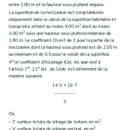
entre 1,80 m et la hauteur sous plafond requise.
La superficie de la mezzanine est comptabilisée
uniquement dans le calcul de la superficie habitable et
2
lorsqu'elle atteint au moins 4,00 m
dont au moins
2
1,00 m
sous une hauteur sous plafond minimale de
1,80 m. Le coefficient Ch est de 1 pour la partie de la
mezzanine dont la hauteur sous plafond est de 2,00 m
au minimum et de 0,5 pour le solde de la superficie.
4° le coefficient d'éclairage (Ce), tel que visé à
er
l'article 1
, 21°
bis
, du Code, est déterminé de la
manière suivante:
14 V + 16 T
–-----------
S
Où
2
– T: surface totale du vitrage de toiture, en m
;
2
– V: surface totale du vitrage vertical, en m
;