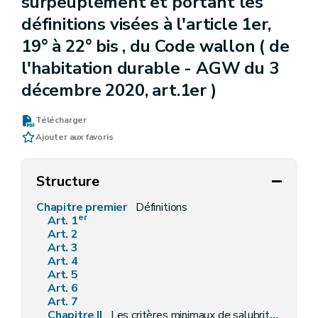
surpeuplement et portant les
définitions visées à l'article 1er,
19° à 22° bis , du Code wallon ( de
l'habitation durable - AGW du 3
décembre 2020, art.1er )
Télécharger
Ajouter aux favoris
Structure
Chapitre premier
Définitions
er
Art. 1
Art. 2
Art. 3
Art. 4
Art. 5
Art. 6
Art. 7
Chapitre II
Les critères minimaux de salubrité des logements existants et les critères de surpeuplement