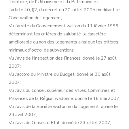
Chapitre V
Dispositions dérogatoires (lire « abrogatoires ») et finales
Territoire, de l'Urbanisme et du Patrimoine et
Art. 22
l'article 40, §2, du décret du 20 juillet 2005 modifiant le
Art. 23
Art. 24
Code wallon du Logement;
Art. 25
Vu l'arrêté du Gouvernement wallon du 11 février 1999
déterminant les critères de salubrité, le caractère
améliorable ou non des logements ainsi que les critères
minimaux d'octroi de subventions;
Vu l'avis de l'Inspection des Finances, donné le 27 août
2007;
Vu l'accord du Ministre du Budget, donné le 30 août
2007;
Vu l'avis du Conseil supérieur des Villes, Communes et
Provinces de la Région wallonne, donné le 16 mai 2007;
Vu l'avis de la Société wallonne du Logement, donné le
23 avril 2007;
Vu l'avis du Conseil d'Etat, donné le 23 juillet 2007;