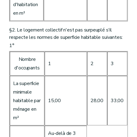
d'habitation
en m²
§2. Le logement collectif n'est pas surpeuplé s'il
respecte les normes de superficie habitable suivantes:
1°
Nombre
1
2
3
d'occupants
La superficie
minimale
habitable par
15,00
28,00
33,00
ménage en
m²
Au-delà de 3