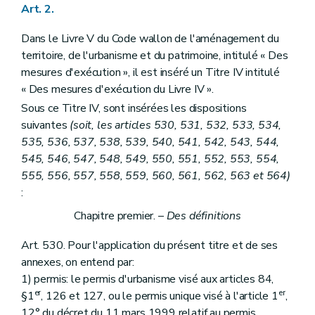
Art. 2.
Dans le Livre V du Code wallon de l'aménagement du
territoire, de l'urbanisme et du patrimoine, intitulé « Des
mesures d'exécution », il est inséré un Titre IV intitulé
« Des mesures d'exécution du Livre IV ».
Sous ce Titre IV, sont insérées les dispositions
suivantes
(soit, les articles 530, 531, 532, 533, 534,
535, 536, 537, 538, 539, 540, 541, 542, 543, 544,
545, 546, 547, 548, 549, 550, 551, 552, 553, 554,
555, 556, 557, 558, 559, 560, 561, 562, 563 et 564)
:
Chapitre premier. –
Des définitions
Art. 530. Pour l'application du présent titre et de ses
annexes, on entend par:
1) permis: le permis d'urbanisme visé aux articles 84,
er
er
§1
, 126 et 127, ou le permis unique visé à l'article 1
,
12° du décret du 11 mars 1999 relatif au permis