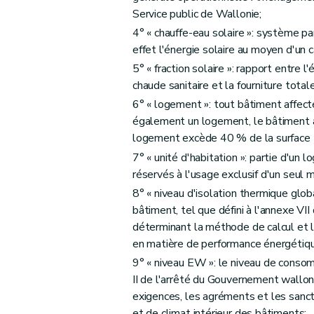
Service public de Wallonie;
4° « chauffe-eau solaire »: système par
effet l'énergie solaire au moyen d'un ca
5° « fraction solaire »: rapport entre l'
chaude sanitaire et la fourniture totale
6° « logement »: tout bâtiment affecté
également un logement, le bâtiment af
logement excède 40 % de la surface 
7° « unité d'habitation »: partie d'un
réservés à l'usage exclusif d'un seul 
8° « niveau d'isolation thermique glob
bâtiment, tel que défini à l'annexe V
déterminant la méthode de calcul et l
en matière de performance énergétique
9° « niveau EW »: le niveau de consom
II de l'arrêté du Gouvernement wallon
exigences, les agréments et les sanc
et de climat intérieur des bâtiments;