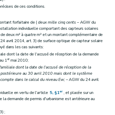
récises de ces conditions.
ntant forfaitaire de (
deux mille cinq cents
– AGW du
installation individuelle comportant des capteurs solaires
t de deux m² à quatre m² et un montant complémentaire de
 avril 2014, art. 3) de surface optique de capteur solaire
yé dans les cas suivants:
liale dont la date de l'accusé de réception de la demande
er
au 1
mai 2010;
familiale dont la date de l'accusé de réception de la
postérieure au 30 avril 2010 mais dont le système
n compte dans le calcul du niveau Ew;
– AGW du 24 avril
er
iduelle en vertu de l'article
5, §1
, et placée sur un
de la demande de permis d'urbanisme est antérieure au
) ;