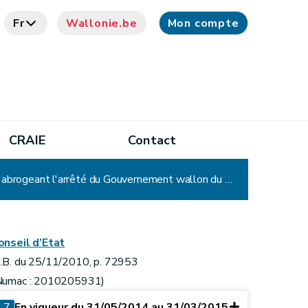
Fr
Wallonie.be
Mon compte
CRAIE
Contact
Arrêté du Gouvernement wallon visant à octroyer une prime pour l'installation d'un chauffe-eau solaire et abrogeant l'arrêté du Gouvernement wallon du 27 novembre 2003 visant à octroyer une prime pour l'installation d'un chauffe-eau solaire
onseil d’Etat
.B. du 25/11/2010, p. 72953
Numac : 2010205931)
7
En vigueur du 31/05/2014 au 31/03/2015