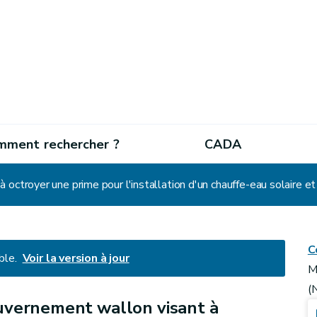
mment rechercher ?
CADA
C
ble.
Voir la version à jour
M
(
uvernement wallon visant à