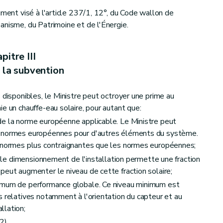
ument visé à l'article 237/1, 12°, du Code wallon de
anisme, du Patrimoine et de l'Énergie.
pitre III
 la subvention
 disponibles, le Ministre peut octroyer une prime au
e un chauffe-eau solaire, pour autant que:
de la norme européenne applicable. Le Ministre peut
s normes européennes pour d'autres éléments du système.
e normes plus contraignantes que les normes européennes;
s, le dimensionnement de l'installation permette une fraction
peut augmenter le niveau de cette fraction solaire;
nimum de performance globale. Ce niveau minimum est
s relatives notamment à l'orientation du capteur et au
llation;
) .