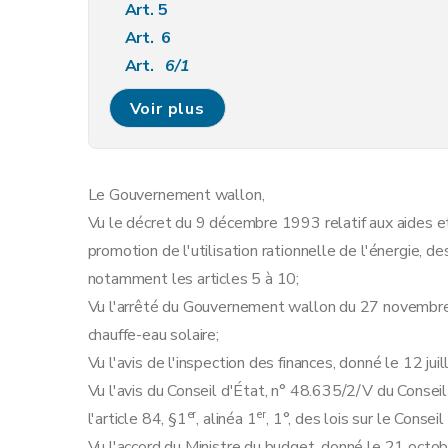
Art. 5
Art. 6
Art.
6/1
Art. 7
Voir plus
Art. 8
Chapitre IV
Agrément des installateurs
Art. 9
Le Gouvernement wallon,
Art. 10
Vu le décret du 9 décembre 1993 relatif aux aides et
Chapitre V
Disposition abrogatoire
promotion de l'utilisation rationnelle de l'énergie, 
Art. 11
notamment les articles 5 à 10;
Chapitre VI
Dispositions transitoires et finales
Vu l'arrêté du Gouvernement wallon du 27 novembre 2
Art. 12
chauffe-eau solaire;
Art. 13
Vu l'avis de l'inspection des finances, donné le 12 jui
Art. 14
Vu l'avis du Conseil d'État, n° 48.635/2/V du Consei
Art. 15
er
er
l'article 84, §1
, alinéa 1
, 1°, des lois sur le Conse
Art. 16
Vu l'accord du Ministre du budget, donné le 21 octo