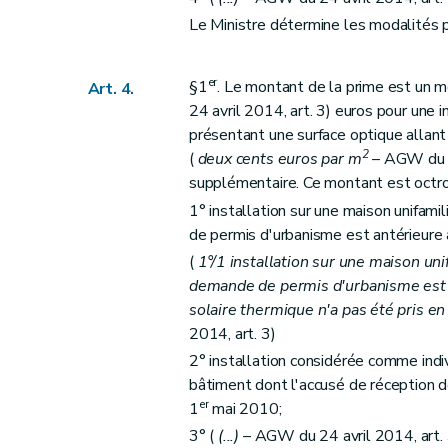
Le Ministre détermine les modalités p
er
§1
. Le montant de la prime est un mo
Art. 4.
24 avril 2014, art. 3) euros pour une 
présentant une surface optique allan
2
(
deux cents euros par m
– AGW du 24
supplémentaire. Ce montant est octro
1° installation sur une maison unifami
de permis d'urbanisme est antérieure 
(
1°/1 installation sur une maison uni
demande de permis d'urbanisme est 
solaire thermique n'a pas été pris e
2014, art. 3)
2° installation considérée comme indiv
bâtiment dont l'accusé de réception 
er
1
mai 2010;
3° (
(...)
– AGW du 24 avril 2014, art. 3