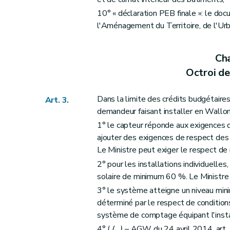
10° « déclaration PEB finale »: le doc
l'Aménagement du Territoire, de l'Urb
Cha
Octroi de
Dans la limite des crédits budgétaires
Art. 3.
demandeur faisant installer en Walloni
1° le capteur réponde aux exigences 
ajouter des exigences de respect de
Le Ministre peut exiger le respect d
2° pour les installations individuelle
solaire de minimum 60 %. Le Ministre 
3° le système atteigne un niveau mi
déterminé par le respect de condition
système de comptage équipant l'insta
4° (
(...)
– AGW du 24 avril 2014, art. 2