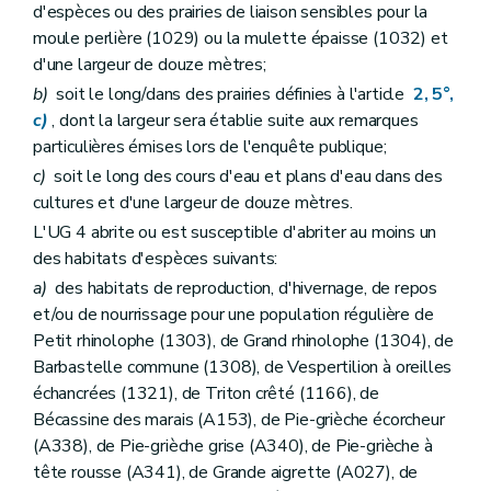
d'espèces ou des prairies de liaison sensibles pour la
moule perlière (1029) ou la mulette épaisse (1032) et
d'une largeur de douze mètres;
b)
soit le long/dans des prairies définies à l'article
2, 5°,
c)
, dont la largeur sera établie suite aux remarques
particulières émises lors de l'enquête publique;
c)
soit le long des cours d'eau et plans d'eau dans des
cultures et d'une largeur de douze mètres.
L'UG 4 abrite ou est susceptible d'abriter au moins un
des habitats d'espèces suivants:
a)
des habitats de reproduction, d'hivernage, de repos
et/ou de nourrissage pour une population régulière de
Petit rhinolophe (1303), de Grand rhinolophe (1304), de
Barbastelle commune (1308), de Vespertilion à oreilles
échancrées (1321), de Triton crêté (1166), de
Bécassine des marais (A153), de Pie-grièche écorcheur
(A338), de Pie-grièche grise (A340), de Pie-grièche à
tête rousse (A341), de Grande aigrette (A027), de