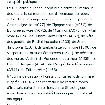
l'enquête publique.
L'UG 5 abrite ou est susceptible d'abriter au moins un
des habitats de reproduction, d'hivernage, de repos
et/ou de nourrissage pour une population régulière de
Grande aigrette (A027), de Cigogne noire (A030), de
Bondrée apivore (A072), de Milan noir (A073), de Milan
royal (A074), de Busard Saint-Martin (A082), de Râle
des genêts, de Petit rhinolophe (1303), de Grand
rhinolophe (1304), de Barbastelle commune (1308), de
Vespertilion à oreilles échancrées (1321), de bécassine
des marais (A153), de Pie-grièche écorcheur (A338), de
Pie-grièche grise (A340), de Pie-grièche à tête rousse
(A341), de Triton crêté (1166);
6° l'unité de gestion « Forêts prioritaires », dénommée
ci-après « UG 6 », est constituée de certains types
d'habitats naturels forestiers d'intérêt biologique
exceptionnel, de grand intérêt biologique ou d'intérêt
biologique.