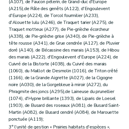
(A107), de Faucon pélerin, de Grand-duc d'Europe
(A215),de Râle des genêts (A122), d'Engoulevent
d'Europe (A224), de Torcol fourmilier (A233),
d'Alouette lulu (A246), de Traquet tarier (A275), de
Traquet motteux (A277), de Pie-grièche écorcheur
(A338), de Pie-grièche grise (A340), de Pie-grièche à
tête rousse (A341), de Grue cendrée (A127), de Pluvier
doré (A140), de Bécassine des marais (A153), de Hibou
des marais (A222), d'Engoulevent d'Europe (A224), de
Cuivré de la Bistorte (4038), du Cuivré des marais
(1060), du Maillot de Desmolin (1016), de Triton crêté
(1166), de la Grande Aigrette (A027), de la Cigogne
noire (A030), de la Gorgebleue à miroir (A272), du
Phragmite des joncs (A295),de Laineuse du prunellier
(1074), d'Hypne brillante (1393), de Liparis de Loesel
(1903), de Busard des roseaux (A081), de Busard Saint-
Martin (A082), de Busard cendré (A084), de Marouette
ponctuée (A119);
3° l'unité de gestion « Prairies habitats d'espèces »,