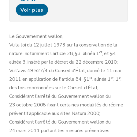
Art. 13
Voir plus
Art. 14
Art. 15
Section 4
Dispositions finales
Art. 16
Art. 17
Le Gouvernement wallon,
Vu la loi du 12 juillet 1973 sur la conservation de la
er
nature, notamment l'article 28, §3, alinéa 1
, et §4,
alinéa 3, inséré par le décret du 22 décembre 2010;
Vu l'avis 49.527/4 du Conseil d'État, donné le 11 mai
er
er
2011 en application de l'article 84, §1
, alinéa 1
, 1°,
des lois coordonnées sur le Conseil d'État;
Considérant l'arrêté du Gouvernement wallon du
23 octobre 2008 fixant certaines modalités du régime
préventif applicable aux sites Natura 2000;
Considérant l'arrêté du Gouvernement wallon du
24 mars 2011 portant les mesures préventives