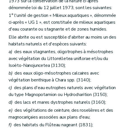
1973 sur la conservation de la nature ci-après
dénommée loi du 12 juillet 1973, sont les suivantes:
1° l'unité de gestion « Milieux aquatiques », dénommée
ci-après « UG 1 », est constituée de milieux aquatiques
d'eau courante ou stagnante et de zones humides.
Elle abrite ou est susceptible d'abriter au moins un des
habitats naturels et d'espèces suivants:
a)
des eaux stagnantes, oligotrophes à mésotrophes
avec végétation du Littorelletea uniflorae et/ou du
Isoëto-Nanojuncetea (3130);
b)
des eaux oligo-mésotrophes calcaires avec
végétation benthique à Chara spp. (3140);
c)
des plans d'eau eutrophes naturels avec végétation
du type Magnopotamion ou Hydrocharition (3150);
d)
des lacs et mares dystrophes naturels (3160);
e)
des végétations de ceinture, des roselières et des
magnocariçaies associées aux plans d'eau;
f)
des habitats du Flûteau nageant (1831);