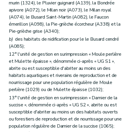
murin (1324), le Pluvier guignard (A139), la Bondrée
apivore (A072), le Milan noir (A073), le Milan royal
(A074), le Busard Saint-Martin (A082), le Faucon
émerillon (A098), la Pie-grièche écorcheur (A338) et la
Pie-grièche grise (A340);
b)
des habitats de nidification pour le le Busard cendré
(A085);
12° l'unité de gestion en surimpression « Moule perlière
et Mulette épaisse », dénommée ci-après « UG S1 »,
abrite ou est susceptible d'abriter au moins un des
habitats aquatiques et riverains de reproduction et de
nourrissage pour une population régulière de Moule
perlière (1029) ou de Mulette épaisse (1032);
13° l'unité de gestion en surimpression « Damier de la
succise », dénommée ci-après « UG S2 », abrite ou est
susceptible d'abriter au moins un des habitats ouverts
ou forestiers de reproduction et de nourrissage pour une
population régulière de Damier de la succise (1065);