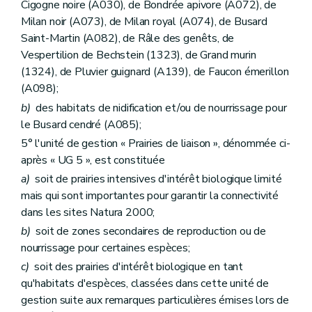
Cigogne noire (A030), de Bondrée apivore (A072), de
Milan noir (A073), de Milan royal (A074), de Busard
Saint-Martin (A082), de Râle des genêts, de
Vespertilion de Bechstein (1323), de Grand murin
(1324), de Pluvier guignard (A139), de Faucon émerillon
(A098);
b)
des habitats de nidification et/ou de nourrissage pour
le Busard cendré (A085);
5° l'unité de gestion « Prairies de liaison », dénommée ci-
après « UG 5 », est constituée
a)
soit de prairies intensives d'intérêt biologique limité
mais qui sont importantes pour garantir la connectivité
dans les sites Natura 2000;
b)
soit de zones secondaires de reproduction ou de
nourrissage pour certaines espèces;
c)
soit des prairies d'intérêt biologique en tant
qu'habitats d'espèces, classées dans cette unité de
gestion suite aux remarques particulières émises lors de