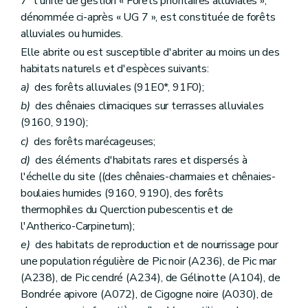
7° l'unité de gestion « Forêts prioritaires alluviales »,
dénommée ci-après « UG 7 », est constituée de forêts
alluviales ou humides.
Elle abrite ou est susceptible d'abriter au moins un des
habitats naturels et d'espèces suivants:
a)
des forêts alluviales (91E0*, 91F0);
b)
des chênaies climaciques sur terrasses alluviales
(9160, 9190);
c)
des forêts marécageuses;
d)
des éléments d'habitats rares et dispersés à
l'échelle du site ((des chênaies-charmaies et chênaies-
boulaies humides (9160, 9190), des forêts
thermophiles du Querction pubescentis et de
l'Antherico-Carpinetum);
e)
des habitats de reproduction et de nourrissage pour
une population régulière de Pic noir (A236), de Pic mar
(A238), de Pic cendré (A234), de Gélinotte (A104), de
Bondrée apivore (A072), de Cigogne noire (A030), de