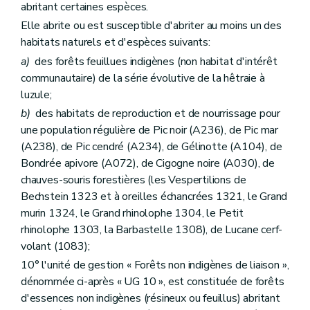
abritant certaines espèces.
Elle abrite ou est susceptible d'abriter au moins un des
habitats naturels et d'espèces suivants:
a)
des forêts feuillues indigènes (non habitat d'intérêt
communautaire) de la série évolutive de la hêtraie à
luzule;
b)
des habitats de reproduction et de nourrissage pour
une population régulière de Pic noir (A236), de Pic mar
(A238), de Pic cendré (A234), de Gélinotte (A104), de
Bondrée apivore (A072), de Cigogne noire (A030), de
chauves-souris forestières (les Vespertilions de
Bechstein 1323 et à oreilles échancrées 1321, le Grand
murin 1324, le Grand rhinolophe 1304, le Petit
rhinolophe 1303, la Barbastelle 1308), de Lucane cerf-
volant (1083);
10° l'unité de gestion « Forêts non indigènes de liaison »,
dénommée ci-après « UG 10 », est constituée de forêts
d'essences non indigènes (résineux ou feuillus) abritant