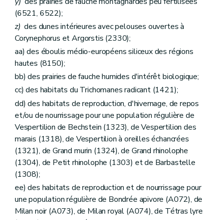
y)
des prairies de fauche montagnardes peu fertilisées
(6521, 6522);
z)
des dunes intérieures avec pelouses ouvertes à
Corynephorus et Argorstis (2330);
aa) des éboulis médio-européens siliceux des régions
hautes (8150);
bb) des prairies de fauche humides d'intérêt biologique;
cc) des habitats du Trichomanes radicant (1421);
dd) des habitats de reproduction, d'hivernage, de repos
et/ou de nourrissage pour une population régulière de
Vespertilion de Bechstein (1323), de Vespertilion des
marais (1318), de Vespertilion à oreilles échancrées
(1321), de Grand murin (1324), de Grand rhinolophe
(1304), de Petit rhinolophe (1303) et de Barbastelle
(1308);
ee) des habitats de reproduction et de nourrissage pour
une population régulière de Bondrée apivore (A072), de
Milan noir (A073), de Milan royal (A074), de Tétras lyre