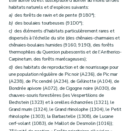
Elle abrite ou est susceptible d'abriter au moins un des
habitats naturels et d'espèces suivants:
a)
des forêts de ravin et de pente (9180*);
b)
des boulaies tourbeuses (91D0*);
c)
des éléments d'habitats particulièrement rares et
dispersés à l'échelle du site (des chênaies-charmaies et
chênaies-boulaies humides (9160, 9190), des forêts
thermophiles du Quercion pubescentis et de l'Antherico-
Carpinetum, des forêts marécageuses);
d)
des habitats de reproduction et de nourrissage pour
une population régulière de Pic noir (A236), de Pic mar
(A238), de Pic cendré (A234), de Gélinotte (A104), de
Bondrée apivore (A072), de Cigogne noire (A030), de
chauves-souris forestières (les Vespertilions de
Bechstein (1323) et à oreilles échancrées (1321), le
Grand murin (1324), le Grand rhinolophe (1304), le Petit
rhinolophe (1303), la Barbastelle (1308), de Lucane
cerf-volant (1083), de Maillot de Desmolin (1016));