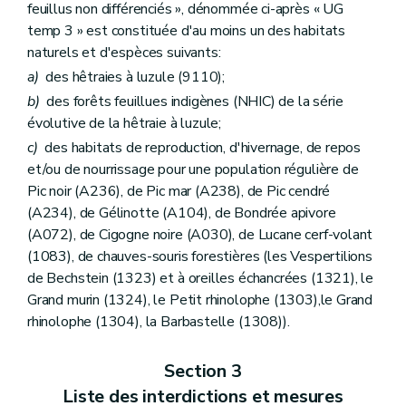
feuillus non différenciés », dénommée ci-après « UG
temp 3 » est constituée d'au moins un des habitats
naturels et d'espèces suivants:
a)
des hêtraies à luzule (9110);
b)
des forêts feuillues indigènes (NHIC) de la série
évolutive de la hêtraie à luzule;
c)
des habitats de reproduction, d'hivernage, de repos
et/ou de nourrissage pour une population régulière de
Pic noir (A236), de Pic mar (A238), de Pic cendré
(A234), de Gélinotte (A104), de Bondrée apivore
(A072), de Cigogne noire (A030), de Lucane cerf-volant
(1083), de chauves-souris forestières (les Vespertilions
de Bechstein (1323) et à oreilles échancrées (1321), le
Grand murin (1324), le Petit rhinolophe (1303),le Grand
rhinolophe (1304), la Barbastelle (1308)).
Section 3
Liste des interdictions et mesures