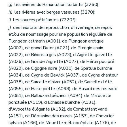
g)
les rivières du Ranunculion fluitantis (3260);
h)
les rivières avec berges vaseuses (3270);
i)
les sources pétrifiantes (7220*);
j)
des habitats de reproduction, d'hivernage, de repos
et/ou de nourrissage pour une population régulière de
Plongeon catmarin (A001), de Plongeon arctique
(A002), de grand Butor (A021), de Blongios nain
(A022), de Bihoreau gris (A023), d'Aigrette garzette
(A026), de Grande Aigrette (A027), de Héron pourpré
(A029), de Cigogne noire (A030), de Spatule blanche
(A034), de Cygne de Bewick (A037), de Cygne chanteur
(A038), de Sarcelle d'hiver (A052), de Sarcelle d'été
(A055), de Harle piette (A068), de Busard des roseaux
(A081), de Balbuzard pêcheur (A094), de Marouette
ponctuée (A119), d'Echasse blanche (A131),
d'Avocette élégante (A132), de Combattant varié
(A151), de Bécassine des marais (A153), de Chevalier
sylvain (A166), de Mouette mélanocéphale (A176), de