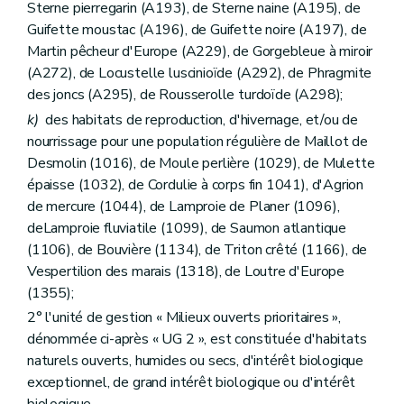
Sterne pierregarin (A193), de Sterne naine (A195), de
Guifette moustac (A196), de Guifette noire (A197), de
Martin pêcheur d'Europe (A229), de Gorgebleue à miroir
(A272), de Locustelle luscinioïde (A292), de Phragmite
des joncs (A295), de Rousserolle turdoïde (A298);
k)
des habitats de reproduction, d'hivernage, et/ou de
nourrissage pour une population régulière de Maillot de
Desmolin (1016), de Moule perlière (1029), de Mulette
épaisse (1032), de Cordulie à corps fin 1041), d'Agrion
de mercure (1044), de Lamproie de Planer (1096),
deLamproie fluviatile (1099), de Saumon atlantique
(1106), de Bouvière (1134), de Triton crêté (1166), de
Vespertilion des marais (1318), de Loutre d'Europe
(1355);
2° l'unité de gestion « Milieux ouverts prioritaires »,
dénommée ci-après « UG 2 », est constituée d'habitats
naturels ouverts, humides ou secs, d'intérêt biologique
exceptionnel, de grand intérêt biologique ou d'intérêt
biologique.