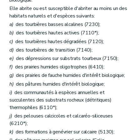
Elle abrite ou est susceptible d'abriter au moins un des
habitats naturels et d'espèces suivants:
a)
des tourbières basses alcalines (7230);
b)
des tourbières hautes actives (7110*);
c)
des tourbières hautes dégradées (7120);
d)
des tourbières de transition (7140);
e)
des dépressions sur substrats tourbeux (7150);
f)
des prairies humides oligotrophes (6410);
g)
des prairies de fauche humides d'intérêt biologique;
h)
des pâtures humides d'intérêt biologique;
i)
des communautés à espèces annuelles et
succulentes des substrats rocheux (détritiques)
thermophiles (6110*);
j)
des pelouses calcicoles et calcaréo-siliceuses
(6210*);
k)
des formations à genévrier sur calcaire (5130);