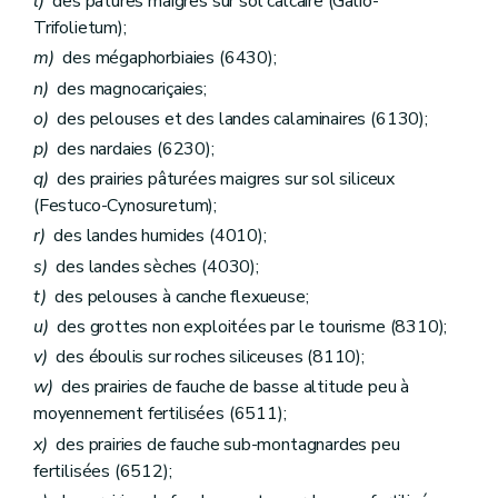
l)
des pâtures maigres sur sol calcaire (Galio-
Trifolietum);
m)
des mégaphorbiaies (6430);
n)
des magnocariçaies;
o)
des pelouses et des landes calaminaires (6130);
p)
des nardaies (6230);
q)
des prairies pâturées maigres sur sol siliceux
(Festuco-Cynosuretum);
r)
des landes humides (4010);
s)
des landes sèches (4030);
t)
des pelouses à canche flexueuse;
u)
des grottes non exploitées par le tourisme (8310);
v)
des éboulis sur roches siliceuses (8110);
w)
des prairies de fauche de basse altitude peu à
moyennement fertilisées (6511);
x)
des prairies de fauche sub-montagnardes peu
fertilisées (6512);