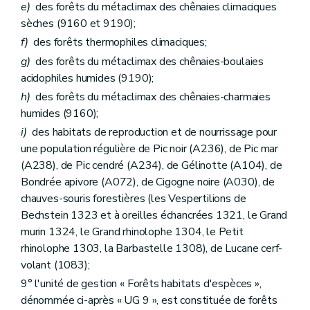
e)
des forêts du métaclimax des chênaies climaciques
sèches (9160 et 9190);
f)
des forêts thermophiles climaciques;
g)
des forêts du métaclimax des chênaies-boulaies
acidophiles humides (9190);
h)
des forêts du métaclimax des chênaies-charmaies
humides (9160);
i)
des habitats de reproduction et de nourrissage pour
une population régulière de Pic noir (A236), de Pic mar
(A238), de Pic cendré (A234), de Gélinotte (A104), de
Bondrée apivore (A072), de Cigogne noire (A030), de
chauves-souris forestières (les Vespertilions de
Bechstein 1323 et à oreilles échancrées 1321, le Grand
murin 1324, le Grand rhinolophe 1304, le Petit
rhinolophe 1303, la Barbastelle 1308), de Lucane cerf-
volant (1083);
9° l'unité de gestion « Forêts habitats d'espèces »,
dénommée ci-après « UG 9 », est constituée de forêts