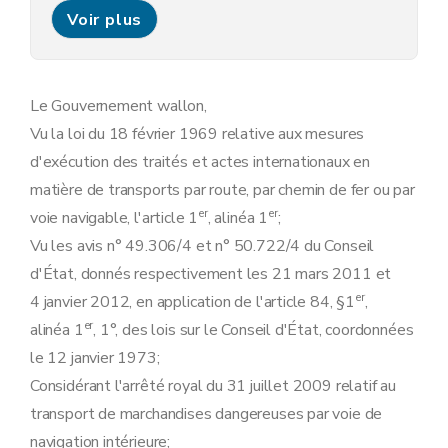
Art. 16
Voir plus
Art. 17
Art. 18
Art. 19
Art. 20
Art. 21
Le Gouvernement wallon,
Art. 22
Vu la loi du 18 février 1969 relative aux mesures
Art. 23
Art. 24
d'exécution des traités et actes internationaux en
Annexe
matière de transports par route, par chemin de fer ou par
Annexe
Annexe
er
er
voie navigable, l'article 1
, alinéa 1
;
Vu les avis n° 49.306/4 et n° 50.722/4 du Conseil
d'État, donnés respectivement les 21 mars 2011 et
er
4 janvier 2012, en application de l'article 84, §1
,
er
alinéa 1
, 1°, des lois sur le Conseil d'État, coordonnées
le 12 janvier 1973;
Considérant l'arrêté royal du 31 juillet 2009 relatif au
transport de marchandises dangereuses par voie de
navigation intérieure;