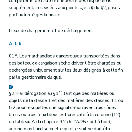
compétents de l'autorité fédérale des dispositions
supplémentaires visées aux points
a)
et
d)
du §2, prises
par l'autorité gestionnaire.
Lieux de chargement et de déchargement
Art. 6.
er
§1
. Les marchandises dangereuses transportées dans
des bateaux à cargaison sèche doivent être chargées ou
déchargées uniquement sur les lieux désignés à cette fin
par le gestionnaire du quai.
er
§2. Par dérogation au §1
, tant que des matières ou
objets de la classe 1 et des matières des classes 4.1 ou
5.2 pour lesquelles une signalisation avec trois cônes
bleus ou trois feux bleus est prescrite à la colonne (12)
du tableau A du chapitre 3.2
de l'ADN
sont à bord,
aucune marchandise quelle qu'elle soit ne doit être