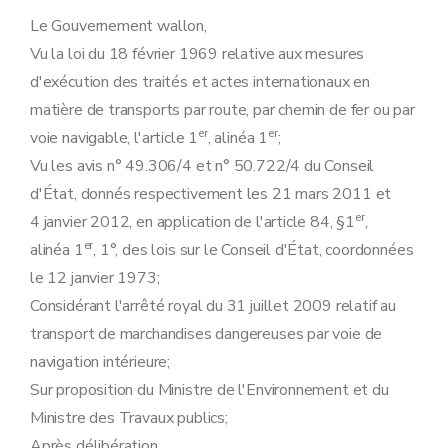
Art. 20
Art. 21
Le Gouvernement wallon,
Art. 22
Vu la loi du 18 février 1969 relative aux mesures
Art. 23
Art. 24
d'exécution des traités et actes internationaux en
Annexe
matière de transports par route, par chemin de fer ou par
Annexe
Annexe
er
er
voie navigable, l'article 1
, alinéa 1
;
Vu les avis n° 49.306/4 et n° 50.722/4 du Conseil
d'État, donnés respectivement les 21 mars 2011 et
er
4 janvier 2012, en application de l'article 84, §1
,
er
alinéa 1
, 1°, des lois sur le Conseil d'État, coordonnées
le 12 janvier 1973;
Considérant l'arrêté royal du 31 juillet 2009 relatif au
transport de marchandises dangereuses par voie de
navigation intérieure;
Sur proposition du Ministre de l'Environnement et du
Ministre des Travaux publics;
Après délibération,