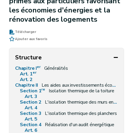
primes aux particuliers favorisant
les économies d'énergies et la
rénovation des logements
Télécharger
Ajouter aux favoris
Structure
er
Chapitre I
Généralités
er
Art. 1
Art. 2
Chapitre II
Les aides aux investissements économiseurs d'énergie
re
Section 1
Isolation thermique de la toiture
Art. 3
Section 2
L'isolation thermique des murs en contact avec l'ambiance extérieure ou un espace non chauffé ou qui n'est pas à l'abri du gel
Art. 4
Section 3
L'isolation thermique des planchers
Art. 5
Section 4
Réalisation d'un audit énergétique
Art. 6