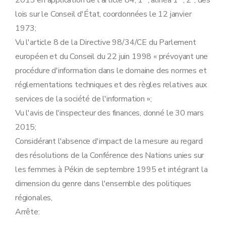
2015 en application de l'article 84, 1
, alinéa 1
, 2°, des
Sous-section 4
les travaux de nature à éliminer la mérule ou tout champignon aux effets analogues, par remplacement ou traitements des éléments immeubles attaqués
lois sur le Conseil d'État, coordonnées le 12 janvier
Art. 21
1973;
Sous-section 5
Les travaux de nature à éliminer le radon
Art. 22
Vu l'article 8 de la Directive 98/34/CE du Parlement
Section 3
Appropriation de l'installation électrique comportant le remplacement du coffret électrique
européen et du Conseil du 22 juin 1998 « prévoyant une
Art. 23
Art. 24
procédure d'information dans le domaine des normes et
Section 4
Le remplacement des menuiseries extérieures lorsqu'il s'agit de simple vitrage ou moyennant avis conforme de l'estimateur relatif à des motifs de salubrité
réglementations techniques et des règles relatives aux
Art. 25
Annexe
services de la société de l'information »;
Vu l'avis de l'inspecteur des finances, donné le 30 mars
2015;
Considérant l'absence d'impact de la mesure au regard
des résolutions de la Conférence des Nations unies sur
les femmes à Pékin de septembre 1995 et intégrant la
dimension du genre dans l'ensemble des politiques
régionales,
Arrête: