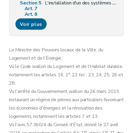
Section 5
L'installation d'un des systèmes de chauffage et/ou d'eau chaude sanitaire
Art. 7
Art. 8
Art. 9
Voir plus
Art. 10
Art. 11
Art. 12
Art. 13
Art. 14
Le Ministre des Pouvoirs locaux, de la Ville, du
Chapitre III
Les aides aux investissements de rénovation des logements
Logement et de l'Énergie,
re
Section 1
Les travaux de toiture
re
Sous-section 1
Remplacement de la couverture
Vu le Code wallon du Logement et de l'Habitat durable,
Art. 15
notamment les articles 16, 1°, 22
ter
, 23, 24, 25, 26 et
Sous-section 2
Appropriation de la charpente
Art. 16
28;
Sous-section 3
Remplacement d'un dispositif de collecte et d'évacuation des eaux pluviales
Vu l'arrêté du Gouvernement wallon du 26 mars 2015
Art. 17
Section 2
Assèchement, stabilité et salubrité des murs et du sol
instaurant un régime de primes aux particuliers favorisant
re
Sous-section 1
Assèchement des murs
les économies d'énergies et la rénovation des
Art. 18
Sous-section 2
Renforcement des murs instables ou la démolition et reconstruction totale de ces murs
logements, notamment les articles 7 et 13;
Art. 19
Vu l'avis 57.360/4 du Conseil d'État, donné le 27 avril
Sous-section 3
Remplacement des supports (gîtage, hourdis, etc.) des aires de circulation d'un ou de plusieurs locaux
er
er
Art. 20