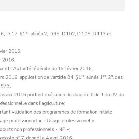
er
.6, D. 17, §1
, alinéa 2, D.95, D.102, D.105, D.113 et
nvier 2016;
er 2016;
x et l'Autorité fédérale du 19 février 2016;
er
er
s 2016, application de l'article 84, §1
, alinéa 1
, 2°, des
 1973;
nvier 2016 portant exécution du chapitre II du Titre IV du
fessionnelle dans l'agriculture;
ortant validation des programmes de formation initiale
age professionnel », « Usage professionnel »,
produits non professionnels - NP »;
gricole n° 7, donné le 4 avril 2016;