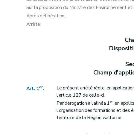
Chapitre V
Dispositions transitoires et finales
Sur la proposition du Ministre de l'Environnement et d
Art. 19
Après délibération,
Art. 20
Arrête:
Art. 21
Cha
Disposit
Sec
Champ d'applic
er
Le présent arrêté règle, en application
Art. 1
.
l'article 127 de celle-ci.
er
Par dérogation à l'alinéa 1
, en applic
l'organisation des formations et des 
territoire de la Région wallonne.