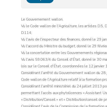
Art. 7
Art. 8
Section 2
Les formations initiales
Le Gouvernement wallon,
Art. 9
Vu le Code wallon de l'Agriculture, les articles D.5, D
Section 3
Les formations continues
D.114;
Art. 10
Vu l'avis de l'inspecteur des finances, donné le 29 ja
Art. 11
Vu l'accord du Ministre du budget, donné le 29 févri
Art. 12
Vu la concertation entre les Gouvernements régionau
Chapitre III
L'évaluation
Vu l'avis 59.063/4 du Conseil d'État, donné le 30 mar
Art. 13
lois sur le Conseil d'État, coordonnées le 12 janvier
Art. 14
Considérant l'arrêté du Gouvernement wallon du 28 ja
Art. 15
Code wallon de l'Agriculture relatif à la formation pro
Chapitre IV
Les contrôles et les sanctions
Considérant l'arrêté ministériel du 24 juillet 2013 p
Art. 16
permettant l'accès aux phytolicences « Assistant Us
Art. 17
« Distribution/Conseil » et « Distribution/conseil de 
Art. 18
Considérant l'avis de la Commission de la formation a