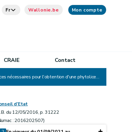
Fr
Wallonie.be
Mon compte
CRAIE
Contact
Arrêté du Gouvernement wallon relatif à la formation initiale et continue, et à l'évaluation des connaissances nécessaires pour l'obtention d'une phytolicence
onseil d’Etat
.B. du 12/05/2016, p. 31222
Numac : 2016202507)
2
En vigueur du 01/09/2021 au ...