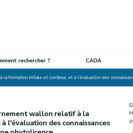
mment rechercher ?
CADA
C
nement wallon relatif à la
M
t à l'évaluation des connaissances
(
une phytolicence