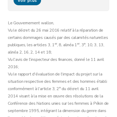
Voir plus
Art. 12
Art. 13
Art. 14
Chapitre VI
Paiement (... - AGW 26/06/2019) de l'aide à la réparation
Art. 15
Le Gouvernement wallon,
Art. 16
Vu le décret du 26 mai 2016 relatif à la réparation de
Art. 17
Chapitre VII
Dommages au domaine public
certains dommages causés par des calamités naturelles
Art. 18
er
er
publiques, les articles 3, 1
, 8, alinéa 1
, 3°, 10, 3, 13,
Art. 19
Art. 20
alinéa 2, 16, 2, 14 et 18;
Art. 21
Vu l'avis de l'inspecteur des finances, donné le 11 avril
Art. 22
Art. 23
2016;
Art. 24
Vu le rapport d'évaluation de l'impact du projet sur la
Chapitre VIII
Transmission des pièces et dossiers relatifs aux demandes d'aide à la réparation, et des décisions y afférentes
Art. 25
situation respective des femmes et des hommes établi
Art. 26
conformément à l'article 3, 2° du décret du 11 avril
Art. 27
Chapitre IX
Dispositions finales
2014 visant à la mise en œuvre des résolutions de la
Art. 28
Conférence des Nations unies sur les femmes à Pékin de
Art. 29
septembre 1995, intégrant la dimension du genre dans
Annexe