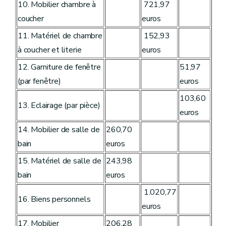
10. Mobilier chambre à
721,97
coucher
euros
11. Matériel de chambre
152,93
à coucher et literie
euros
12. Garniture de fenêtre
51,97
(par fenêtre)
euros
103,60
13. Eclairage (par pièce)
euros
14. Mobilier de salle de
260,70
bain
euros
15. Matériel de salle de
243,98
bain
euros
1.020,77
16. Biens personnels
euros
17. Mobilier
206,28