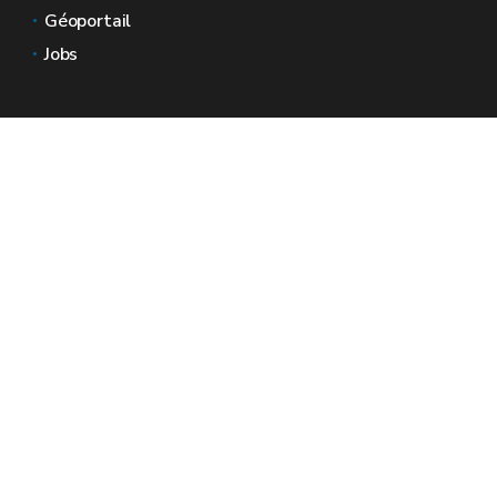
Géoportail
Jobs
Nous contacter
Espaces Wallonie
Presse
Introduire une plainte au SPW
Signaler une irrégularité
Le site officiel de la Wallonie - Wallex