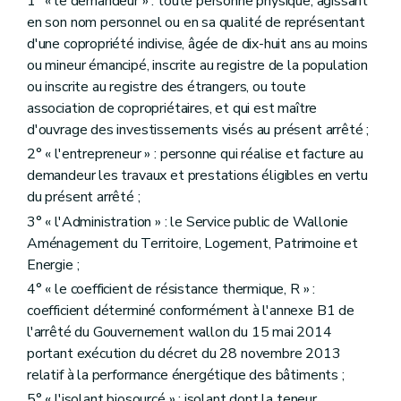
1° « le demandeur » : toute personne physique, agissant
en son nom personnel ou en sa qualité de représentant
d'une copropriété indivise, âgée de dix-huit ans au moins
ou mineur émancipé, inscrite au registre de la population
ou inscrite au registre des étrangers, ou toute
association de copropriétaires, et qui est maître
d'ouvrage des investissements visés au présent arrêté ;
2° « l'entrepreneur » : personne qui réalise et facture au
demandeur les travaux et prestations éligibles en vertu
du présent arrêté ;
3° « l'Administration » : le Service public de Wallonie
Aménagement du Territoire, Logement, Patrimoine et
Energie ;
4° « le coefficient de résistance thermique, R » :
coefficient déterminé conformément à l'annexe B1 de
l'arrêté du Gouvernement wallon du 15 mai 2014
portant exécution du décret du 28 novembre 2013
relatif à la performance énergétique des bâtiments ;
5° « l'isolant biosourcé » : isolant dont la teneur