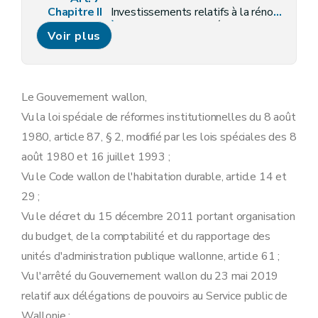
Chapitre II
Investissements relatifs à la rénovation de la toiture
Section 1ère
Investissement éligibles
Voir plus
Art. 8
Art. 8
Section 2
Détermination du montant de la prime
Art. 9
Titre III
Investissements de moins de 3000 euros.
Le Gouvernement wallon,
Chapitre I er
Généralités
Vu la loi spéciale de réformes institutionnelles du 8 août
Art. 10
Art. 10
1980, article 87, § 2, modifié par les lois spéciales des 8
Chapitre II
Investissements économiseurs d'énergie
août 1980 et 16 juillet 1993 ;
Section 1ère
Investissement relatif à l'enveloppe du bâtiment
Art. 11
Vu le Code wallon de l'habitation durable, article 14 et
Section 2
Investissement relatif aux systèmes de chauffage
29 ;
Art. 12
Art. 12
Vu le décret du 15 décembre 2011 portant organisation
Art. 13
du budget, de la comptabilité et du rapportage des
Art. 14
Art. 15
unités d'administration publique wallonne, article 61 ;
Art. 16
Vu l'arrêté du Gouvernement wallon du 23 mai 2019
Art. 16
Art. 17
relatif aux délégations de pouvoirs au Service public de
Section 3
Investissement relatif aux systèmes de production d'eau chaude sanitaire
Wallonie ;