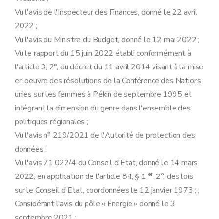
Art. 18
Vu l'avis de l'Inspecteur des Finances, donné le 22 avril
Art. 18
Art. 19
2022 ;
Art. 19
Vu l'avis du Ministre du Budget, donné le 12 mai 2022 ;
Art. 20
Art. 20
Vu le rapport du 15 juin 2022 établi conformément à
Art. 21
l'article 3, 2°, du décret du 11 avril 2014 visant à la mise
Art. 21
Art. 22
en oeuvre des résolutions de la Conférence des Nations
Art. 22
unies sur les femmes à Pékin de septembre 1995 et
Section 4
Investissements relatifs au système de ventilation
Art. 23
intégrant la dimension du genre dans l'ensemble des
Art. 23
politiques régionales ;
Art. 24
Art. 24
Vu l'avis n° 219/2021 de l'Autorité de protection des
Art. 25
données ;
Art. 25
Chapitre III
Investissements relatifs à la rénovation d'un logement
Vu l'avis 71.022/4 du Conseil d'Etat, donné le 14 mars
Section 1ère
Investissements éligibles
er
2022, en application de l'article 84, § 1
, 2°, des lois
Art. 26
Art. 27
sur le Conseil d'Etat, coordonnées le 12 janvier 1973 ; ;
Section 2
Détermination du montant de la prime
Considérant l'avis du pôle « Energie » donné le 3
Art. 28
Art. 28
septembre 2021 ;