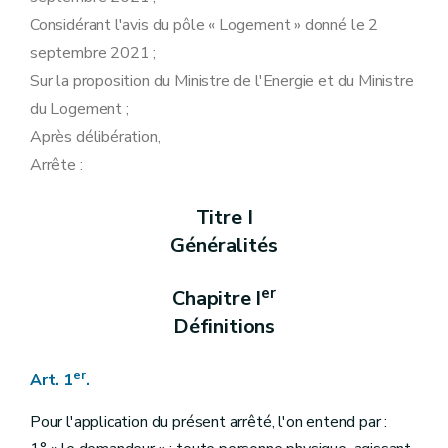
Titre IV
Procédure d'introduction d'une demande
Considérant l'avis du pôle « Logement » donné le 2
Art. 29
Art. 30
septembre 2021 ;
Art. 31
Sur la proposition du Ministre de l'Energie et du Ministre
Titre V
Des recours
du Logement ;
Art. 32
Titre VI
Des contrôles
Après délibération,
Art. 33
Arrête :
Art. 34
Titre VII
Protection des données
Art. 35
Titre I
Art. 36
Titre VIII
NDLR :
Pas de Titre VIII dans la version publiée au Moniteur belge.
Généralités
Titre IX
Dispositions finales
Art. 37
er
Chapitre I
Art. 38
Art. 39
Définitions
Annexe
Annexe 2
er
Art. 1
.
Pour l'application du présent arrêté, l'on entend par :