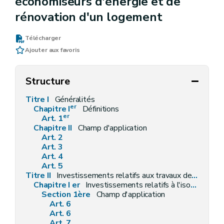
économiseurs d'énergie et de
rénovation d'un logement
Télécharger
Ajouter aux favoris
Structure
Titre I
Généralités
er
Chapitre I
Définitions
er
Art. 1
Chapitre II
Champ d'application
Art. 2
Art. 3
Art. 4
Art. 5
Titre II
Investissements relatifs aux travaux de toiture
Chapitre I er
Investissements relatifs à l'isolation de la toiture
Section 1ère
Champ d'application
Art. 6
Art. 6
Art. 7