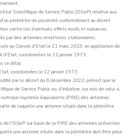
ernement;
titut Scientifique de Service Public (ISSeP) relative aux
n d'un périmètre de proximité conformément au décret
ction contre les éventuels effets nocifs et nuisances
és par des antennes émettrices stationnaires;
ssée au Conseil d'Etat le 21 mars 2023, en application de
seil d'Etat, coordonnées le 12 janvier 1973;
s ce délai;
 d'Etat, coordonnées le 12 janvier 1973;
odifié par le décret du 8 décembre 2022, prévoit que le
fique de Service Public ou, d'initiative, sur avis de celui-ci,
e isotrope rayonnée équivalente (PIRE) des antennes
 partir de laquelle une antenne située dans le périmètre
ls de l'ISSeP sur base de la PIRE des antennes présentes
laquelle une antenne située dans le périmètre doit être prise