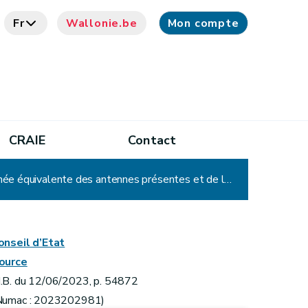
Fr
Wallonie.be
Mon compte
CRAIE
Contact
Arrêté du Gouvernement wallon fixant le périmètre de proximité sur base de la puissance isotrope rayonnée équivalente des antennes présentes et de la fraction de la limite cumulative à partir de laquelle une antenne située dans le périmètre doit être prise en compte
onseil d’Etat
ource
.B. du 12/06/2023, p. 54872
Numac : 2023202981)