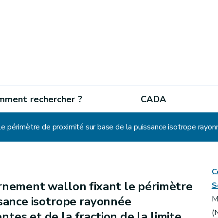
mment rechercher ?
CADA
C
nement wallon fixant le périmètre
S
ssance isotrope rayonnée
M
(
tes et de la fraction de la limite