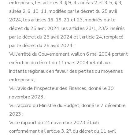
entreprises, les articles 3, § 9, 4, alinéas 2 et 3, 5, § 3,
Art. 22
Art. 23
alinéa 2, 6, 10, 11, modifiés par le décret du 25 avril
Art. 24
2024, les articles 16, 19, 21 et 23, modifiés par le
Art. 25
Art. 26
décret du 25 avril 2024, les articles 23/1, 23/2 insérés
Section 2
FEDER /FTJ - Mesure 19 : Régime d'aides aux investissements productifs des PME conduisant à leur diversification, leur modernisation et leur reconversion économiques
par le décret du 25 avril 2024 et l'article 24, remplacé
Art. 27
par le décret du 25 avril 2024 ;
Art. 28
Art. 29
Vu l'arrêté du Gouvernement wallon 6 mai 2004 portant
Art. 30
exécution du décret du 11 mars 2004 relatif aux
Section 3
Incitant accéléré
Art. 31
incitants régionaux en faveur des petites ou moyennes
Art. 32
entreprises ;
Section 4
L'exonération du précompte immobilier
Art. 33
Vu l'avis de l'Inspecteur des Finances, donné le 30
Art. 34
novembre 2023 ;
Art. 35
Chapitre 5
Du contrôle et des sanctions
Vu l'accord du Ministre du Budget, donné le 7 décembre
Art. 36
2023 ;
Art. 37
Art. 38
Vu le rapport du 24 novembre 2023 établi
Art. 39
conformément à l'article 3, 2°, du décret du 11 avril
Art. 40