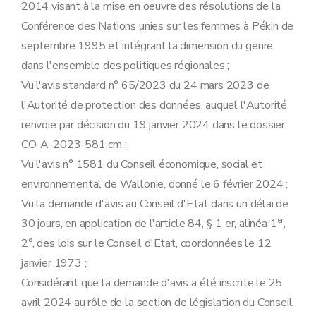
Art. 41
2014 visant à la mise en oeuvre des résolutions de la
Art. 42
Conférence des Nations unies sur les femmes à Pékin de
Art. 43
Chapitre 6
Dispositions abrogatoires, transitoires et finales
septembre 1995 et intégrant la dimension du genre
Art. 44
dans l'ensemble des politiques régionales ;
Art. 45
Art. 46
Vu l'avis standard n° 65/2023 du 24 mars 2023 de
Art. 47
l'Autorité de protection des données, auquel l'Autorité
Annexe
renvoie par décision du 19 janvier 2024 dans le dossier
CO-A-2023-581 cm ;
Vu l'avis n° 1581 du Conseil économique, social et
environnemental de Wallonie, donné le 6 février 2024 ;
Vu la demande d'avis au Conseil d'Etat dans un délai de
er
30 jours, en application de l'article 84, § 1 er, alinéa 1
,
2°, des lois sur le Conseil d'Etat, coordonnées le 12
janvier 1973 ;
Considérant que la demande d'avis a été inscrite le 25
avril 2024 au rôle de la section de législation du Conseil