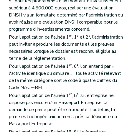
9° pour les programmes d'un montant d'investissement
supérieur à 4.500.000 euros, réaliser une évaluation
DNSH via un formulaire déterminé par l'administration ou
avoir réalisé une évaluation DNSH comparable pour le
programme d'investissements concerné.
er
Pour l'application de l'alinéa 1
, 1° et 2°, l'administration
peut inviter à produire les documents et les preuves
nécessaires lorsque le dossier est reconnu éligible au
terme de la réglementation.
er
Pour l'application de l'alinéa 1
, 6°, l'on entend par «
l'activité identique ou similaire » : toute activité relevant
de la même catégorie soit le code à quatre chiffres du
Code NACE-BEL.
er
Pour l'application de l'alinéa 1
, 8°, si l'entreprise ne
dispose pas encore d'un Passeport Entreprise, la
demande de prime peut être introduite. Toutefois, la
prime est octroyée uniquement après la délivrance du
Passeport Entreprise.
er
Pour l'application de l'alinéa 1
, 9°, le formulaire