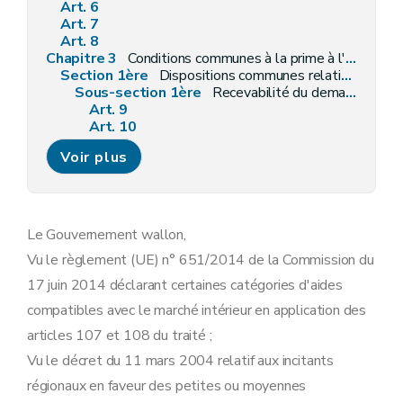
Art. 6
Art. 7
Art. 8
Chapitre 3
Conditions communes à la prime à l'investissement
Section 1ère
Dispositions communes relatives à la recevabilité et à l'admissibilité des demandes d'aides
Sous-section 1ère
Recevabilité du demandeur
Art. 9
Art. 10
Art. 11
Voir plus
Sous-section 2
Les investissements admissibles
Art. 12
Sous-section 3
Les critères d'évaluation et les montant octroyés
Art. 13
Art. 14
Le Gouvernement wallon,
Art. 15
Vu le règlement (UE) n° 651/2014 de la Commission du
Section 2
La liquidation
Art. 16
17 juin 2014 déclarant certaines catégories d'aides
Art. 17
compatibles avec le marché intérieur en application des
Art. 18
Art. 19
articles 107 et 108 du traité ;
Art. 20
Vu le décret du 11 mars 2004 relatif aux incitants
Chapitre 4
Aides spécifiques
Section 1ère
FEDER /FTJ - mesure 4 : Aide à l'investissement
régionaux en faveur des petites ou moyennes
Art. 21