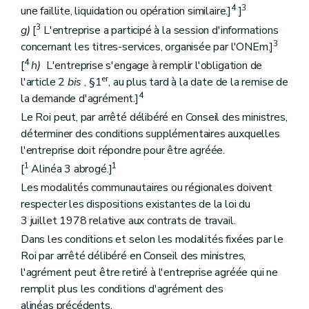
4
3
une faillite, liquidation ou opération similaire.]
]
3
g)
[
L'entreprise a participé à la session d'informations
3
concernant les titres-services, organisée par l'ONEm.]
4
[
h)
L'entreprise s'engage à remplir l'obligation de
er
l'article 2
bis
, §1
, au plus tard à la date de la remise de
4
la demande d'agrément.]
Le Roi peut, par arrêté délibéré en Conseil des ministres,
déterminer des conditions supplémentaires auxquelles
l'entreprise doit répondre pour être agréée.
1
1
[
Alinéa 3 abrogé.]
Les modalités communautaires ou régionales doivent
respecter les dispositions existantes de la loi du
3 juillet 1978 relative aux contrats de travail.
Dans les conditions et selon les modalités fixées par le
Roi par arrêté délibéré en Conseil des ministres,
l'agrément peut être retiré à l'entreprise agréée qui ne
remplit plus les conditions d'agrément des
alinéas précédents.