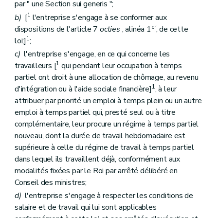
par " une Section sui generis ";
1
b)
[
l'entreprise s'engage à se conformer aux
er
dispositions de l'article 7
octies
, alinéa 1
, de cette
1
loi;]
;
c)
l'entreprise s'engage, en ce qui concerne les
1
travailleurs [
qui pendant leur occupation à temps
partiel ont droit à une allocation de chômage, au revenu
1
d'intégration ou à l'aide sociale financière]
, à leur
attribuer par priorité un emploi à temps plein ou un autre
emploi à temps partiel qui, presté seul ou à titre
complémentaire, leur procure un régime à temps partiel
nouveau, dont la durée de travail hebdomadaire est
supérieure à celle du régime de travail à temps partiel
dans lequel ils travaillent déjà, conformément aux
modalités fixées par le Roi par arrêté délibéré en
Conseil des ministres;
d)
l'entreprise s'engage à respecter les conditions de
salaire et de travail qui lui sont applicables