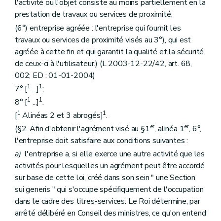
l'activité ou l'objet consiste au moins partiellement en la
prestation de travaux ou services de proximité;
(6°) entreprise agréée : l'entreprise qui fournit les
travaux ou services de proximité visés au 3°), qui est
agréée à cette fin et qui garantit la qualité et la sécurité
de ceux-ci à l'utilisateur.) (L 2003-12-22/42, art. 68,
002; ED : 01-01-2004)
1
1
7° [
...]
;
1
1
8° [
...]
.
1
1
[
Alinéas 2 et 3 abrogés]
.
er
er
(§2. Afin d'obtenir l'agrément visé au §1
, alinéa 1
, 6°,
l'entreprise doit satisfaire aux conditions suivantes :
a)
l'entreprise a, si elle exerce une autre activité que les
activités pour lesquelles un agrément peut être accordé
sur base de cette loi, créé dans son sein " une Section
sui generis " qui s'occupe spécifiquement de l'occupation
dans le cadre des titres-services. Le Roi détermine, par
arrêté délibéré en Conseil des ministres, ce qu'on entend