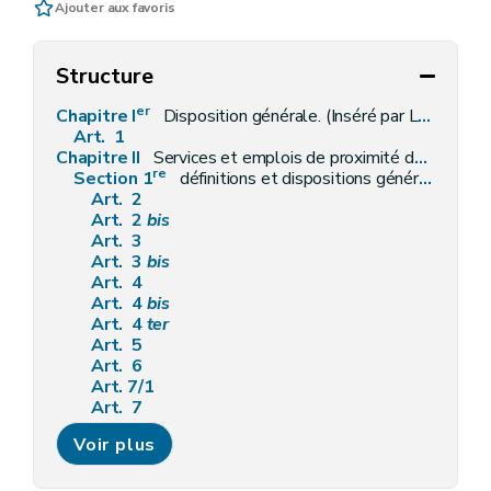
Ajouter aux favoris
Structure
er
Chapitre I
Disposition générale. (Inséré par L 2003-12-22/42, art. 63, 002; ED : 01-01-2004)
Art. 1
Chapitre II
Services et emplois de proximité dans le secteur de l'aide à domicile de nature ménagère. (Inséré par L 2003-12-22/42, art. 64, 002; ED : 01-01-2004)
re
Section 1
définitions et dispositions générales. (Inséré par L 2003-12-22/42, art. 65, 002; ED : 01-01-2004)
Art. 2
Art. 2
bis
Art. 3
Art. 3
bis
Art. 4
Art. 4
bis
Art. 4
ter
Art. 5
Art. 6
Art. 7/1
Art. 7
Art. 7
bis
Voir plus
Art. 7
ter
Art. 7
quater