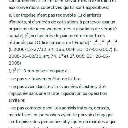
conformément à cette loi et ses arrêtés d'exécution et
aux conventions collectives qui lui sont applicables;
e)
l'entreprise n'est pas redevable (...) d'arriérés
d'impôts, ni d'arriérés de cotisations à percevoir (par un
organisme de recouvrement des cotisations de sécurité
2
sociale) [
, ni d'arriérés de paiement de montants
2
4
4
4
4
réclamés par l'Office national de l'Emploi]
. [
...]
. [
...]
;
(L 2006-12-27/32, art. 165, 004; ED : 07-01-2007) (L
2008-06-08/30, art. 74, 1° et 2°, 005; ED : 26-06-
2008)
3
4
f)
[
[
L'entreprise s'engage à :
- ne pas se trouver en état de faillite;
- ne pas avoir, dans les trois années écoulées, été
impliquée dans une faillite, liquidation ou opération
similaire;
- ne pas compter parmi les administrateurs, gérants,
mandataires ou personnes ayant le pouvoir d'engager
l'entreprise, des personnes physiques ou morales à qui