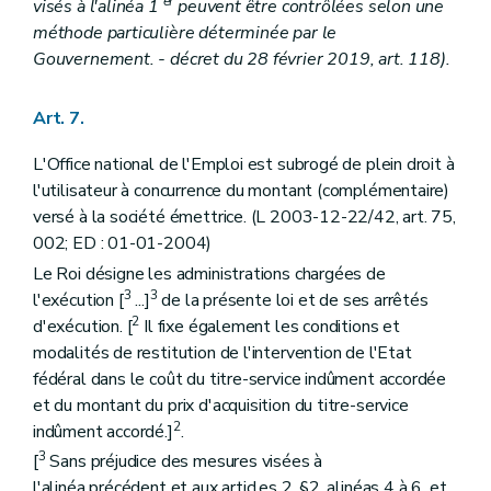
er
visés à l'alinéa 1
peuvent être contrôlées selon une
méthode particulière déterminée par le
Gouvernement. - décret du 28 février 2019, art. 118).
Art. 7.
L'Office national de l'Emploi est subrogé de plein droit à
l'utilisateur à concurrence du montant (complémentaire)
versé à la société émettrice. (L 2003-12-22/42, art. 75,
002; ED : 01-01-2004)
Le Roi désigne les administrations chargées de
3
3
l'exécution [
...]
de la présente loi et de ses arrêtés
2
d'exécution. [
Il fixe également les conditions et
modalités de restitution de l'intervention de l'Etat
fédéral dans le coût du titre-service indûment accordée
et du montant du prix d'acquisition du titre-service
2
indûment accordé.]
.
3
[
Sans préjudice des mesures visées à
l'alinéa précédent et aux articles 2, §2, alinéas 4 à 6, et