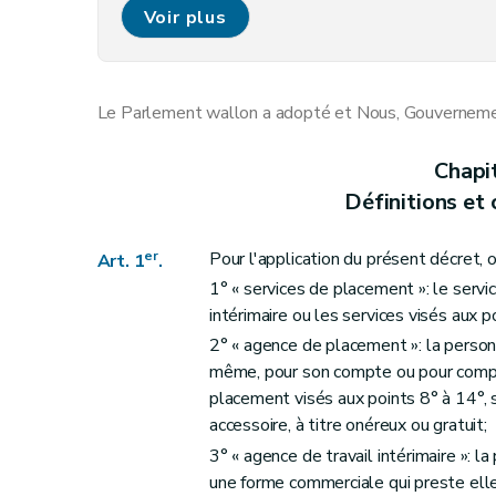
Art. 7
Voir plus
Section 2
Procédure d'octroi de l'agrément p
Art. 8
Art. 9
Le Parlement wallon a adopté et Nous, Gouvernement
Chapitre IV
Obligations à charge de l'agence de plac
Section première
Obligations à charge de l
Chapi
Art. 10
Définitions et
Section 2
Obligations à charge de l'agence de
Art. 11
er
Pour l'application du présent décret, 
Art. 1
.
Art. 12
1° « services de placement »: le servi
Chapitre V
Suspension et retrait de l'enregistrement de l'
intérimaire ou les services visés aux
Art. 13
2° « agence de placement »: la person
même, pour son compte ou pour compte d
Chapitre VI
Commission consultative et de con
placement visés aux points 8° à 14°, s
Art. 14
accessoire, à titre onéreux ou gratuit;
Chapitre VII
Contrôle et sanctions
3° « agence de travail intérimaire »: 
Art. 15
une forme commerciale qui preste ell