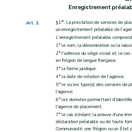
Enregistrement préalab
er
§1
. La prestation de services de pla
Art. 3.
un enregistrement préalable de l'age
L'enregistrement préalable comprend
1° le nom, la dénomination ou la raison
2° l'adresse du siège social et, le ca
en Région de langue française;
3° la forme juridique;
4° la date de création de l'agence;
5° le ou les type(s) des services de 
l'agence;
6° les données permettant d'identifie
l'agence de placement;
7° le cas échéant, la preuve d'une imm
déclaration préalable ou de toute for
Communauté, une Région ou un État de