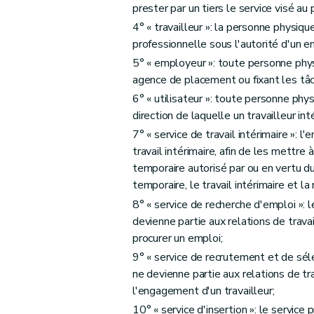
Art. 16
prester par un tiers le service visé au 
Art. 17
4° « travailleur »: la personne physiqu
Art. 18
professionnelle sous l'autorité d'un e
Art. 19
5° « employeur »: toute personne phys
Chapitre VIII
Dispositions abrogatoires, transito
agence de placement ou fixant les tâc
Art. 20
6° « utilisateur »: toute personne phy
direction de laquelle un travailleur in
Art. 21
7° « service de travail intérimaire »: 
Art. 22
travail intérimaire, afin de les mettre 
Art. 23
temporaire autorisé par ou en vertu du 
Art. 24
temporaire, le travail intérimaire et la 
Art. 25
8° « service de recherche d'emploi »: 
Art. 26
devienne partie aux relations de travai
procurer un emploi;
9° « service de recrutement et de sél
ne devienne partie aux relations de tr
l'engagement d'un travailleur;
10° « service d'insertion »: le servic