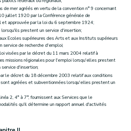
s publics fédéraux ou régionaux;
s de mer agréés en vertu de la convention n° 9 concernant
10 juillet 1920 par la Conférence générale de
ail et approuvée par la loi du 6 septembre 1924;
 lorsqu'ils prestent un service d'insertion;
aux Ecoles supérieures des Arts et aux Instituts supérieurs
n service de recherche d'emploi;
loi visées par le décret du 11 mars 2004 relatif à
s missions régionales pour l'emploi lorsqu'elles prestent
service d'insertion;
 par le décret du 18 décembre 2003 relatif aux conditions
n sont agréées et subventionnées lorsqu'elles prestent un
inéa 2, 4° à 7°, fournissent aux Services que le
alités qu'il détermine un rapport annuel d'activités
pitre II