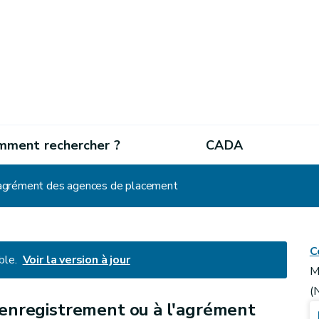
mment rechercher ?
CADA
 l'agrément des agences de placement
C
ble.
Voir la version à jour
M
(
l'enregistrement ou à l'agrément