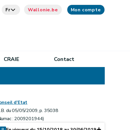
Fr
Wallonie.be
Mon compte
CRAIE
Contact
onseil d’Etat
.B. du 05/05/2009, p. 35038
Numac : 2009201944)
8
En vigueur du 15/10/2018 au 30/06/2019