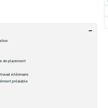
ation
ce de placement
ravail intérimaire
grément préalable