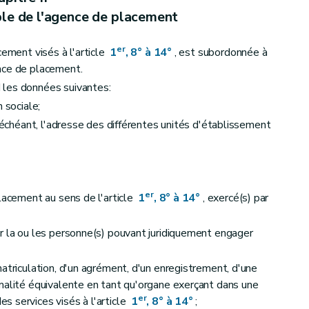
le de l'agence de placement
er
cement visés à l'article
1
, 8° à 14°
, est subordonnée à
nce de placement.
 les données suivantes:
 sociale;
s échéant, l'adresse des différentes unités d'établissement
er
placement au sens de l'article
1
, 8° à 14°
, exercé(s) par
r la ou les personne(s) pouvant juridiquement engager
atriculation, d'un agrément, d'un enregistrement, d'une
malité équivalente en tant qu'organe exerçant dans une
er
s services visés à l'article
1
, 8° à 14°
;