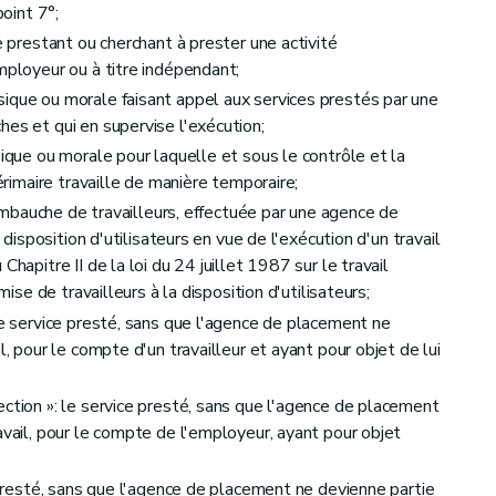
point 7°;
e prestant ou cherchant à prester une activité
mployeur ou à titre indépendant;
ique ou morale faisant appel aux services prestés par une
ires et finales
hes et qui en supervise l'exécution;
sique ou morale pour laquelle et sous le contrôle et la
térimaire travaille de manière temporaire;
l'embauche de travailleurs, effectuée par une agence de
à disposition d'utilisateurs en vue de l'exécution d'un travail
Chapitre II de la loi du 24 juillet 1987 sur le travail
mise de travailleurs à la disposition d'utilisateurs;
le service presté, sans que l'agence de placement ne
l, pour le compte d'un travailleur et ayant pour objet de lui
ection »: le service presté, sans que l'agence de placement
avail, pour le compte de l'employeur, ayant pour objet
e presté, sans que l'agence de placement ne devienne partie