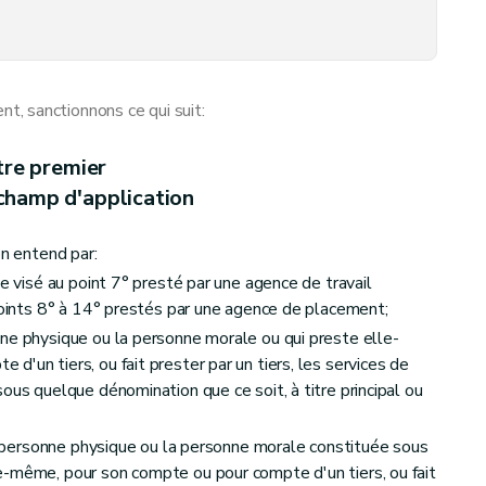
réalable
, sanctionnons ce qui suit:
ement enregistrée et de l'agence de travail intérimaire agréée
'agence de placement enregistrée
tre premier
 champ d'application
 travail intérimaire agréée
on entend par:
ce visé au point 7° presté par une agence de travail
agence de placement ou de l'agrément de l'agence de travail intérimaire
 points 8° à 14° prestés par une agence de placement;
ne physique ou la personne morale ou qui preste elle-
'un tiers, ou fait prester par un tiers, les services de
certation en matière de placement
ous quelque dénomination que ce soit, à titre principal ou
la personne physique ou la personne morale constituée sous
e-même, pour son compte ou pour compte d'un tiers, ou fait