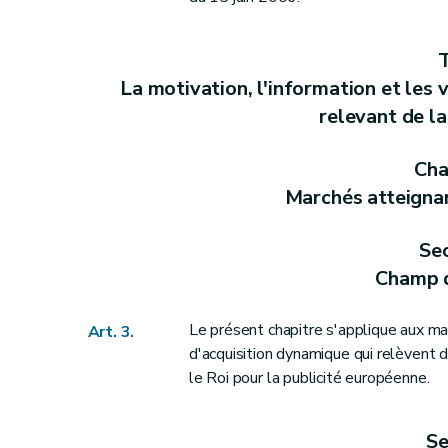
Art. 43
Art. 44
T
Art. 45
La motivation, l'information et les 
Section 5
Procédures de recours
relevant de la
re
Sous-section 1
Annulation
Art. 46
Cha
Sous-section 2
Suspension
Marchés atteignan
Art. 47
Sous-section 3
Dommages et intérêts
Sec
Art. 48
Champ d
Sous-section 4
Déclaration d'absence d
Art. 49
Le présent chapitre s'applique aux ma
Art. 3.
Art. 50
d'acquisition dynamique qui relèvent d
le Roi pour la publicité européenne.
Art. 51
Art. 52
Art. 53
Se