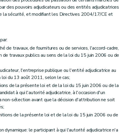
dination des procédures de passation de certains marchés de
 par des pouvoirs adjudicateurs ou des entités adjudicatrices
 la sécurité, et modifiant les Directives 2004/17/CE et
par:
ils européens
hé de travaux, de fournitures ou de services, l'accord-cadre,
n de travaux publics au sens de la loi du 15 juin 2006 ou de
judicateur, l'entreprise publique ou l'entité adjudicatrice au
dats, des participants et des soumissionnaires et délai d'attente
a loi du 13 août 2011, selon le cas;
ions de la présente loi et de la loi du 15 juin 2006 ou de la
ndidat à qui l'autorité adjudicatrice, à l'occasion d'un
a non-sélection avant que la décision d'attribution ne soit
és;
nitions de la présente loi et de la loi du 15 juin 2006 ou de
n dynamique: le participant à qui l'autorité adjudicatrice n'a