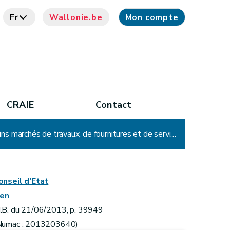
Fr
Wallonie.be
Mon compte
CRAIE
Contact
Loi relative à la motivation, à l’information et aux voies de recours en matière de marchés publics, de certains marchés de travaux, de fournitures et de services et de concessions (modifié par la Loi du 16/02/2017, art.2, ancien intitulé : Loi du 17 juin 2013 relative à la motivation, à l'information et aux voies de recours en matière de marchés publics et de certains marchés de travaux, de fournitures et de services)
onseil d’Etat
ien
.B. du 21/06/2013, p. 39949
Numac : 2013203640)