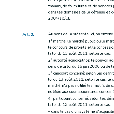
du 13 juillet 2009 relative à la coor
Sous-section 7
Instances de recours
travaux, de fournitures et de services
Art. 24
dans les domaines de la défense et de
Art. 25
2004/18/CE.
Art. 26
Art. 27
Au sens de la présente loi, on entend 
Art. 2.
Chapitre 2
Marchés n'atteignant pas les seu
1° marché: le marché public ou le marc
re
Section 1
Champ d'application
le concours de projets et la concessio
la loi du 13 août 2011, selon le cas;
Art. 28
2° autorité adjudicatrice: le pouvoir ad
Section 2
Décision motivée, information des candi
sens de la loi du 15 juin 2006 ou de l
Art. 29
3° candidat concerné: selon les définit
Art.
29/1
loi du 13 août 2011, selon le cas, le ca
Art. 30
marché, n'a pas notifié les motifs de s
Section 3
Procédures de recours
notifiée aux soumissionnaires concern
Art. 31
4° participant concerné: selon les défi
Art. 32
la loi du 13 août 2011, selon le cas,
Art. 33
– dans le cas d'un système d'acquisitio