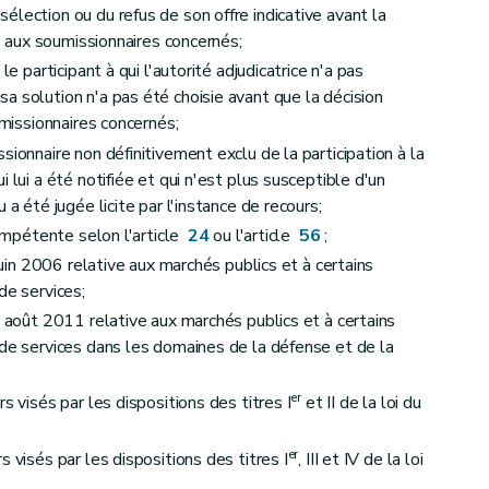
lection ou du refus de son offre indicative avant la
ée aux soumissionnaires concernés;
le participant à qui l'autorité adjudicatrice n'a pas
cours pour les marchés publics relevant de la loi du 13 août 2011
a solution n'a pas été choisie avant que la décision
uropéens
umissionnaires concernés;
sionnaire non définitivement exclu de la participation à la
 lui a été notifiée et qui n'est plus susceptible d'un
 a été jugée licite par l'instance de recours;
compétente selon l'article
24
ou l'article
56
;
 juin 2006 relative aux marchés publics et à certains
de services;
3 août 2011 relative aux marchés publics et à certains
articipants et des soumissionnaires
 de services dans les domaines de la défense et de la
er
s visés par les dispositions des titres I
et II de la loi du
er
 visés par les dispositions des titres I
, III et IV de la loi