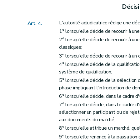
Sous-section 5
Sanctions de substituti
Décis
Art. 54
Sous-section 6
Délais de recours
L'autorité adjudicatrice rédige une déc
Art. 4.
Art. 55
1° lorsqu'elle décide de recourir à un
2° lorsqu'elle décide de recourir à un
Sous-section 7
Instances de recours
classiques;
Art. 56
3° lorsqu'elle décide de recourir à un 
Art. 57
4° lorsqu'elle décide de la qualificatio
Art. 58
système de qualification;
Art. 59
5° lorsqu'elle décide de la sélectio
Chapitre 2
Marchés n'atteignant pas les seu
phase impliquant l'introduction de de
re
Section 1
Champ d'application
6° lorsqu'elle décide, dans le cadre d'
Art. 60
7° lorsqu'elle décide, dans le cadre 
Section 2
Décision motivée, information des candi
sélectionner un participant ou de rejet
Art. 61
aux documents du marché;
Art. 62
8° lorsqu'elle attribue un marché, que
Section 3
Procédures de recours
9° lorsqu'elle renonce à la passation 