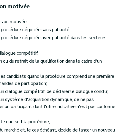
on
ion motivée
ision motivée:
e procédure négociée sans publicité;
e procédure négociée avec publicité dans les secteurs
dialogue compétitif;
n ou du retrait de la qualification dans le cadre d'un
n des candidats quand la procédure comprend une première
ils européens
mandes de participation;
un dialogue compétitif, de déclarer le dialogue conclu;
d'un système d'acquisition dynamique, de ne pas
dats, des participants et des soumissionnaires et délai d'attente
er un participant dont l'offre indicative n'est pas conforme
lle que soit la procédure;
du marché et, le cas échéant, décide de lancer un nouveau