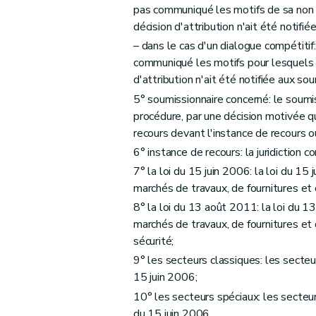
pas communiqué les motifs de sa non sé
Chapitre 3
Mécanisme correcteur
décision d'attribution n'ait été notifi
Art. 34
– dans le cas d'un dialogue compétitif: 
Titre III
La motivation, l'information et les voies de re
communiqué les motifs pour lesquels s
er
Chapitre I
Marchés atteignant les seuils e
d'attribution n'ait été notifiée aux so
re
Section 1
Champ d'application
5° soumissionnaire concerné: le soumis
Art. 35
procédure, par une décision motivée qui
Section 2
Décision motivée
recours devant l'instance de recours ou
Art. 36
6° instance de recours: la juridiction 
Art. 37
7° la loi du 15 juin 2006: la loi du 15
marchés de travaux, de fournitures et 
Art. 38
8° la loi du 13 août 2011: la loi du 1
Section 3
Information des candidats, des p
marchés de travaux, de fournitures et
Art. 39
sécurité;
Art. 40
9° les secteurs classiques: les secteur
Art. 41
15 juin 2006;
Art. 42
10° les secteurs spéciaux: les secteurs
Section 4
Délai d'attente
du 15 juin 2006.