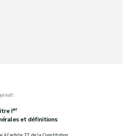
articipants et des soumissionnaires
i suit:
er
itre I
érales et définitions
 à l'article 77 de la Constitution.