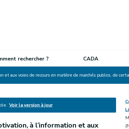
mment rechercher ?
CADA
C
ble.
Voir la version à jour
L
M
otivation, à l’information et aux
(