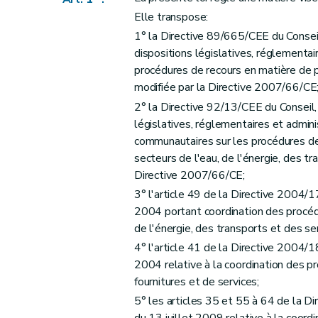
re
Sous-section 1
Annulation
Elle transpose:
Art. 14
1° la Directive 89/665/CEE du Consei
Sous-section 2
Suspension
dispositions législatives, réglementair
procédures de recours en matière de p
Art. 15
modifiée par la Directive 2007/66/CE
Sous-section 3
Dommages et intérêts
2° la Directive 92/13/CEE du Conseil,
Art. 16
législatives, réglementaires et adminis
Sous-section 4
Déclaration d'absence d
communautaires sur les procédures de
Art. 17
secteurs de l'eau, de l'énergie, des t
Art. 18
Directive 2007/66/CE;
Art. 19
3° l'article 49 de la Directive 2004
Art. 20
2004 portant coordination des procéd
de l'énergie, des transports et des se
Art. 21
4° l'article 41 de la Directive 2004
Sous-section 5
Sanctions de substituti
2004 relative à la coordination des p
Art. 22
fournitures et de services;
Sous-section 6
Délais de recours
5° les articles 35 et 55 à 64 de la 
Art. 23