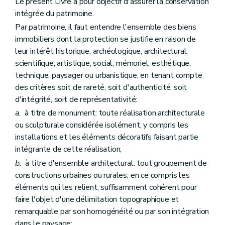
Le présent Livre a pour objectif d'assurer la conservation
Sous-section 2
Des plans de gestion
intégrée du patrimoine.
Art. 209/4
Art. 209/5
Par patrimoine, il faut entendre l'ensemble des biens
Section 7
Des écussons et des panneaux
immobiliers dont la protection se justifie en raison de
Art. 210
leur intérêt historique, archéologique, architectural,
Chapitre II
Des mesures de prévention et de restauration
scientifique, artistique, social, mémoriel, esthétique,
Section première
Des dispositions générales
Art. 211
technique, paysager ou urbanistique, en tenant compte
Section 2
De la prévention
des critères soit de rareté, soit d'authenticité, soit
Sous-section première
De la fiche d'état sanitaire
d'intégrité, soit de représentativité:
Art. 212
Sous-section 2
De l'étude préalable
a.
à titre de monument: toute réalisation architecturale
Art. 213
ou sculpturale considérée isolément, y compris les
Sous-section 3
De la maintenance
installations et les éléments décoratifs faisant partie
Art. 214
intégrante de cette réalisation;
Section 3
De la restauration
Art. 215
b.
à titre d'ensemble architectural: tout groupement de
Art. 215
bis
constructions urbaines ou rurales, en ce compris les
Art. 216
éléments qui les relient, suffisamment cohérent pour
Section 3/1
Du certificat de patrimoine
Art. 216/1
faire l'objet d'une délimitation topographique et
Section 4
De l'Institut du patrimoine wallon
remarquable par son homogénéité ou par son intégration
Sous-section première
Création
dans le paysage;