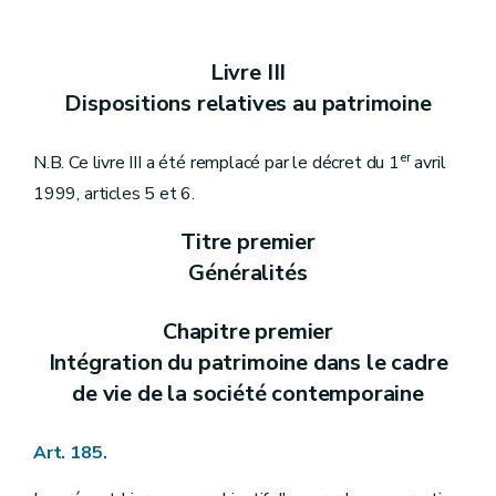
Section 3
Du classement
Art. 196
Art. 197
Livre III
Art. 198
Art. 199
Dispositions relatives au patrimoine
Art. 200
Art. 201
Art. 202
er
N.B. Ce livre III a été remplacé par le décret du 1
avril
Art. 203
1999, articles 5 et 6.
Art. 204
Section 4
De la requalification
Art. 205
Titre premier
Art. 205/1
Généralités
Section 5
Des effets des mesures de protection
Art. 206
Art. 207
Chapitre premier
Art. 208
Intégration du patrimoine dans le cadre
Section 6
Des zones de protection
Art. 209
de vie de la société contemporaine
Section 6/1
Du patrimoine mondial et des structures de gestion
Art. 209/1
re
Sous-section 1
Du Comité wallon du patrimoine mondial
Art. 185.
Art. 209/2
Art. 209/3