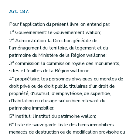
Art. 247
Art. 248
Art. 187.
Chapitre V
Des découvertes fortuites
Art. 249
Chapitre VI
Des subventions
Pour l'application du présent livre, on entend par:
Art. 250
1° Gouvernement: le Gouvernement wallon;
Art. 251
2° Administration: la Direction générale de
Chapitre VII
Des indemnités
Art. 252
l'aménagement du territoire, du logement et du
Titre V
Dispositions transitoires
patrimoine du Ministère de la Région wallonne;
Art. 236
3° commission: la commission royale des monuments,
Art. 237
Titre III
Des mesures d'exécution du livre III applicables dans la région de langue française
sites et fouilles de la Région wallonne;
Chapitre premier
Du signe distinctif sur les monuments et les sites protégés
4° propriétaire: les personnes physiques ou morales de
Art. 477
droit privé ou de droit public, titulaires d'un droit de
Art. 478
Art. 479
propriété, d'usufruit, d'emphytéose, de superficie,
Art. 480
d'habitation ou d'usage sur un bien relevant du
Chapitre II
De la structure, des missions et du fonctionnement de la Commission royale des Monuments, Sites et Fouilles de la Région wallonne
patrimoine immobilier;
Section première
Généralités
Art. 481
5° Institut: l'Institut du patrimoine wallon;
Art. 482
6° liste de sauvegarde: liste des biens immobiliers
Art. 483
menacés de destruction ou de modification provisoire ou
Art. 484