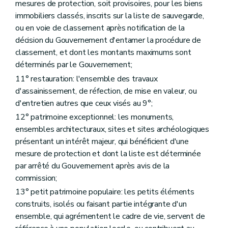
mesures de protection, soit provisoires, pour les biens
Art. 497/1
immobiliers classés, inscrits sur la liste de sauvegarde,
Art. 497/2
Art. 498
ou en voie de classement après notification de la
Art. 499
décision du Gouvernement d'entamer la procédure de
Art. 500
classement, et dont les montants maximums sont
Art. 500/1
déterminés par le Gouvernement;
Art. 501
Art. 502
11° restauration: l'ensemble des travaux
Sous-section 2
Du bureau
d'assainissement, de réfection, de mise en valeur, ou
Art. 503
d'entretien autres que ceux visés au 9°;
Sous-section 2/1
Du président
Art. 503/1
12° patrimoine exceptionnel: les monuments,
Sous-section 2/2
De l'assemblée générale
ensembles architecturaux, sites et sites archéologiques
Art. 503/2
présentant un intérêt majeur, qui bénéficient d'une
Sous-section 3
Dispositions diverses
mesure de protection et dont la liste est déterminée
Art. 504
Art. 504/1
par arrêté du Gouvernement après avis de la
Art. 504/2
commission;
Art. 504/3
13° petit patrimoine populaire: les petits éléments
Art. 504/4
Art. 504/5
construits, isolés ou faisant partie intégrante d'un
Chapitre III
Du certificat de patrimoine
ensemble, qui agrémentent le cadre de vie, servent de
Section première
Dispositions générales