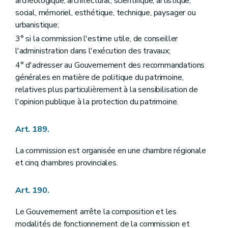
archéologique, architectural, scientifique, artistique,
Art. 514/13
Art. 514/14
social, mémoriel, esthétique, technique, paysager ou
Art. 514/15
urbanistique;
Art. 514/16
3° si la commission l'estime utile, de conseiller
Art. 514/17
Art. 514/18
l'administration dans l'exécution des travaux;
Art. 514/19
4° d'adresser au Gouvernement des recommandations
Art. 514/20
générales en matière de politique du patrimoine,
Art. 514/21
Chapitre IV
De la procédure d'autorisation de procéder à des sondages ou à des fouilles archéologiques
relatives plus particulièrement à la sensibilisation de
Section première
Du délégué du Gouvernement
l'opinion publique à la protection du patrimoine.
Art. 515
Section 2
De l'octroi de l'autorisation de procéder à des sondages archéologiques ou à des fouilles
Art. 516
Art. 189.
Art. 517
Art. 518
La commission est organisée en une chambre régionale
Art. 519
et cinq chambres provinciales.
Art. 520
Section 3
De la suspension ou du retrait de l'autorisation de fouilles
Art. 521
Art. 190.
Chapitre V
De la procédure en cas de découvertes archéologiques fortuites
Art. 522
Le Gouvernement arrête la composition et les
Art. 523
modalités de fonctionnement de la commission et
Art. 524