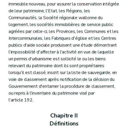
Art. 230
immeuble nouveau, pour assurer la conservation intégrée
Titre III
Du petit patrimoine populaire
de leur patrimoine, l'Etat, les Régions, les
Art. 231
Communautés, la Société régionale wallonne du
Titre IV
De l'archéologie
logement, les sociétés immobilières de service public
Chapitre premier
Des définitions
Art. 232
agréées par celle-ci, les Provinces, les Communes et les
Chapitre II
Des mesures de protection
Intercommunales, les Fabriques d'église et les Centres
Art. 233
publics d'aide sociale produisent une étude démontrant
Art. 234
l'impossibilité d'affecter à l'activité en vue de laquelle
Art. 235
Art. 236
un permis d'urbanisme est sollicité le ou les biens
Chapitre III
Des sondages archéologiques et des fouilles
relevant du patrimoine dont ils sont propriétaires
Art. 237
lorsqu'il est classé, inscrit sur la liste de sauvegarde, en
Art. 238
Art. 239
voie de classement après notification de la décision du
Art. 240
Gouvernement d'entamer la procédure de classement,
Art. 241
ou repris à l'inventaire du patrimoine visé par
Art. 242
l'article 192.
Art. 243
Art. 244
Chapitre IV
Des sondages archéologiques et des fouilles d'utilité publique
Chapitre II
Art. 245
Définitions
Art. 246