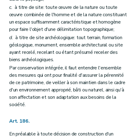
Art. 217
Sous-section 2
Objet et missions
c.
à titre de site: toute œuvre de la nature ou toute
Art. 218
œuvre combinée de l'homme et de la nature constituant
Art. 219
un espace suffisamment caractéristique et homogène
Art. 220
pour faire l'objet d'une délimitation topographique;
Art. 220
bis
Art. 220
ter
d.
à titre de site archéologique: tout terrain, formation
Art. 221
géologique, monument, ensemble architectural ou site
Art. 221
bis
ayant recelé, recelant ou étant présumé receler des
Art. 221
ter
Art. 221
quater
biens archéologiques.
Art. 222
Par conservation intégrée, il faut entendre l'ensemble
Sous-section 3
Ressources
des mesures qui ont pour finalité d'assurer la pérennité
Art. 223
Art. 224
de ce patrimoine, de veiller à son maintien dans le cadre
Sous-section 4
Gestion de l'Institut
d'un environnement approprié, bâti ou naturel, ainsi qu'à
Art. 225
son affectation et son adaptation aux besoins de la
Sous-section 5
Commission consultative
société.
Art. 226
Art. 227
Sous-section 6
Personnel
Art. 186.
Art. 228
Art. 229
En préalable à toute décision de construction d'un
Chapitre III
Des indemnités