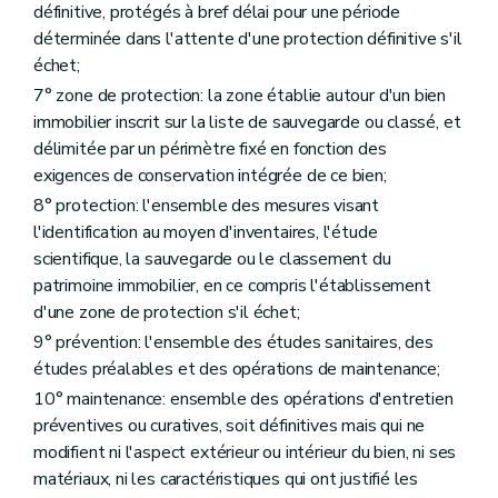
Art. 485
définitive, protégés à bref délai pour une période
Section 2
Des Organes de la Commission
déterminée dans l'attente d'une protection définitive s'il
Sous-section première
De la Chambre régionale
échet;
Art. 486
Art. 487
7° zone de protection: la zone établie autour d'un bien
Art. 488
immobilier inscrit sur la liste de sauvegarde ou classé, et
Art. 489
délimitée par un périmètre fixé en fonction des
Art. 490
exigences de conservation intégrée de ce bien;
Art. 491
Sous-section 2
Des Chambres provinciales
8° protection: l'ensemble des mesures visant
Art. 492
l'identification au moyen d'inventaires, l'étude
Sous-section 3
Du bureau
scientifique, la sauvegarde ou le classement du
Art. 493
Sous-section 4
De l'assemblée générale
patrimoine immobilier, en ce compris l'établissement
Art. 493/1
d'une zone de protection s'il échet;
Section 3
Du secrétariat
9° prévention: l'ensemble des études sanitaires, des
Art. 494
Section 4
Des missions
études préalables et des opérations de maintenance;
Art. 495
10° maintenance: ensemble des opérations d'entretien
Section 5
Des activités
préventives ou curatives, soit définitives mais qui ne
Art. 496
modifient ni l'aspect extérieur ou intérieur du bien, ni ses
Section 6
Du fonctionnement de la Commission
Sous-section première
Généralités
matériaux, ni les caractéristiques qui ont justifié les
Art. 497