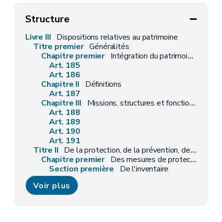
Structure
Livre III
Dispositions relatives au patrimoine
Titre premier
Généralités
Chapitre premier
Intégration du patrimoine dans le cadre de vie de la société contemporaine
Art. 185
Art. 186
Chapitre II
Définitions
Art. 187
Chapitre III
Missions, structures et fonctionnement de la Commission
Art. 188
Art. 189
Art. 190
Art. 191
Titre II
De la protection, de la prévention, de la restauration
Chapitre premier
Des mesures de protection
Section première
De l'inventaire
Art. 192
Voir plus
Section 2
De la liste de sauvegarde
Art. 193
Art. 194
Art. 195