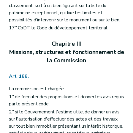
re
Section 1
De la déclaration préalable
classement, soit à un bien figurant sur la liste du
Art. 513/1
patrimoine exceptionnel, qui fixe les limites et
Section 2
Des actes et travaux conservatoires d'urgence
possibilités d'intervenir sur le monument ou sur le bien;
Art. 513/2
Chapitre III/2
Des subventions pour la réalisation d'une opération de maintenance, d'études préalables et de travaux de restauration sur monuments classés
17° CoDT: le Code du développement territorial.
re
Section 1
Définitions
Art. 514
Chapitre III
Section 2
Règles générales
Art. 514/1
Missions, structures et fonctionnement de
Section 3
Opérations de maintenance
la Commission
Art. 514/2
Art. 514/3
Art. 514/4
Art. 188.
Art. 514/5
Section 4
Études préalables
La commission est chargée:
Art. 514/6
Art. 514/7
1° de formuler des propositions et donner les avis requis
Art. 514/8
par le présent code;
Section 5
Travaux de restauration
Art. 514/9
2° si le Gouvernement l'estime utile, de donner un avis
Art. 514/10
sur l'autorisation d'effectuer des actes et des travaux
Art. 514/11
sur tout bien immobilier présentant un intérêt historique,
Art. 514/12