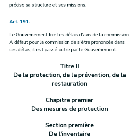
Chapitre VI
De la procédure d'agrément des dépôts de biens archéologiques
précise sa structure et ses missions.
Art. 525
Art. 526
Art. 527
Art. 191.
Art. 528
Art. 529
Le Gouvernement fixe les délais d'avis de la commission.
A défaut pour la commission de s'être prononcée dans
ces délais, il est passé outre par le Gouvernement.
Titre II
De la protection, de la prévention, de la
restauration
Chapitre premier
Des mesures de protection
Section première
De l'inventaire