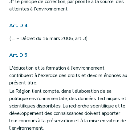
3° le principe de correction, par priorité à la source, des
Art. D29-13
atteintes à l'environnement.
Section 3
Modalités de l'accès à l'information dans le cadre de l'enquête publique
Art. D29-14
Art. D29-15
Art. D 4.
Art. D29-16
Art. D29-17
(
...
– Décret du 16 mars 2006, art. 3)
Art. D29-18
Art. D29-19
Section 4
Pouvoir de substitution
Art. D 5.
Art. D29-20
Chapitre IV
Publicité relative à la décision
L'éducation et la formation à l'environnement
Art. D29-21
contribuent à l'exercice des droits et devoirs énoncés au
Art. D29-22
Art. D29-23
présent titre.
Art. D29-24
La Région tient compte, dans l'élaboration de sa
Chapitre V
Comité d'accompagnement
politique environnementale, des données techniques et
Art. D29-25
Art. D29-26
scientifiques disponibles. La recherche scientifique et le
Art. D29-27
développement des connaissances doivent apporter
Partie IV
Planification environnementale dans le cadre du développement durable
leur concours à la préservation et à la mise en valeur de
Chapitre premier
Dispositions générales
Art. D 30
l'environnement.
Art. D 31