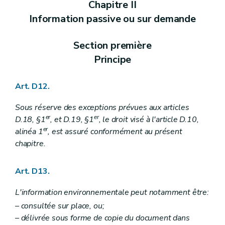
Chapitre II
Art. R 110
Art. R 109
Information passive ou sur demande
Art. R 111
Art. R 112
Art. R 113
Section première
Chapitre V
Modalités relatives aux amendes administratives – AGW du 5 décembre 2008, art. 1
Principe
Art. R 114
Art. R 115
Chapitre VI
Fonds pour la protection de l'environnement, section incivilités environnementales – AGW du 5 décembre 2008, art. 1
Art. D12.
Art. R 116
Annexe
Sous réserve des exceptions prévues aux articles
Annexe
er
er
D.18, §1
, et D.19, §1
, le droit visé à l'article D.10,
Annexe
Annexe
er
alinéa 1
, est assuré conformément au présent
chapitre.
Art. D13.
L'information environnementale peut notamment être:
– consultée sur place, ou;
– délivrée sous forme de copie du document dans