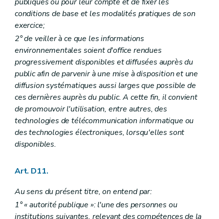
publiques ou pour leur compte et de fixer les
Art. R 75
conditions de base et les modalités pratiques de son
Chapitre V
Consultation du public avant l'introduction de la demande de permis
exercice;
Art. R 76
Art. R 77
2° de veiller à ce que les informations
Art. R 78
environnementales soient d'office rendues
Art. R 79
progressivement disponibles et diffusées auprès du
Art. R 80
Chapitre VI
Avis portant sur l'étude d'incidences sur l'environnement et publicité de la décision
public afin de parvenir à une mise à disposition et une
Art. R 81
diffusion systématiques aussi larges que possible de
Art. R 82
ces dernières auprès du public. A cette fin, il convient
Chapitre VII
Incidences transfrontières
de promouvoir l'utilisation, entre autres, des
Art. R 83
Art. R 84
technologies de télécommunication informatique ou
Art. R 85
des technologies électroniques, lorsqu'elles sont
Chapitre VIII
Dispositions abrogatoires et transitoires
disponibles.
Art. R 86
Partie VI
Conventions environnementales
Partie VIII
Recherche, constatation, poursuite, répression et mesures de réparation des infractions – AGW du 5 décembre 2008, art. 1
Art. D11.
Chapitre premier
Agents – AGW du 5 décembre 2008, art. 1
Art. R 87
Au sens du présent titre, on entend par:
Art. R 88
Art. R 89
1° « autorité publique »: l'une des personnes ou
Art. R 90
institutions suivantes, relevant des compétences de la