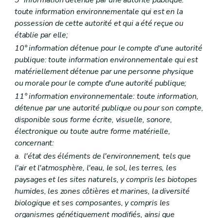
Section II
Objectifs en matière de réparation
Art. D106
toute information environnementale qui est en la
Section III
Identification des mesures de réparation
possession de cette autorité et qui a été reçue ou
Art. D107
établie par elle;
Art. D108
Art. D109
10° information détenue pour le compte d'une autorité
Art. D110
publique: toute information environnementale qui est
Art. D111
matériellement détenue par une personne physique
Titre VI
Obligations de l'exploitant
ou morale pour le compte d'une autorité publique;
Chapitre premier
Action de prévention
Art. D112
11° information environnementale: toute information,
Chapitre II
Action de réparation
détenue par une autorité publique ou pour son compte,
Art. D113
disponible sous forme écrite, visuelle, sonore,
Titre VII
Missions de l'autorité compétente
Art. D114
électronique ou toute autre forme matérielle,
Art. D115
concernant:
Art. D116
a.
l'état des éléments de l'environnement, tels que
Art. D117
Art. D118
l'air et l'atmosphère, l'eau, le sol, les terres, les
Art. D119
paysages et les sites naturels, y compris les biotopes
Art. D120
humides, les zones côtières et marines, la diversité
Art. D121
biologique et ses composantes, y compris les
Titre VIII
Coûts liés à la prévention et à la réparation
Art. D122
organismes génétiquement modifiés, ainsi que