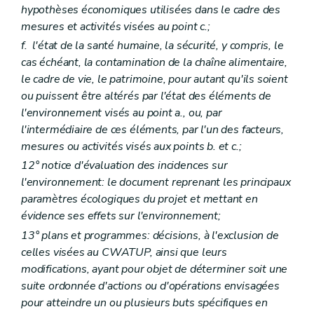
hypothèses économiques utilisées dans le cadre des
Art. D 141
Art. D 142
mesures et activités visées au point
c.;
Art. D 143
f.
l'état de la santé humaine, la sécurité, y compris, le
Chapitre II
Les moyens d'investigation – Décret du 5 juin 2008, art. 2)
cas échéant, la contamination de la chaîne alimentaire,
Art. D 144
Art. D 145
le cadre de vie, le patrimoine, pour autant qu'ils soient
Art. D 146
ou puissent être altérés par l'état des éléments de
Art. D 147
l'environnement visés au point a., ou, par
Chapitre III
Les mesures de contrainte – Décret du 5 juin 2008, art. 2)
l'intermédiaire de ces éléments, par l'un des facteurs,
Art. D 149
Art. D 148
mesures ou activités visés aux points
b.
et
c.;
Art. D 150
12° notice d'évaluation des incidences sur
Titre III
Dispositions pénales – Décret du 5 juin 2008, art. 2)
l'environnement: le document reprenant les principaux
Art. D 155
Art. D 151
paramètres écologiques du projet et mettant en
Art. D 152
évidence ses effets sur l'environnement;
Art. D 153
13° plans et programmes: décisions, à l'exclusion de
Art. D 154
Titre IV
Mesures de restitution qui peuvent être prononcées par le juge – Décret du 5 juin 2008, art. 2)
celles visées au CWATUP, ainsi que leurs
Art. D 157
modifications, ayant pour objet de déterminer soit une
Art. D 156
suite ordonnée d'actions ou d'opérations envisagées
Art. D 158
pour atteindre un ou plusieurs buts spécifiques en
Titre V
Extinction éventuelle de l'action publique moyennant une transaction – Décret du 5 juin 2008, art. 2)