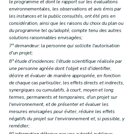
le programme et dont le rapport sur les évaluations
Art. D 92
Partie VII
. - Responsabilité environnementale en ce qui concerne la prevention et la reparation des dommages environnementaux
environnementales, les observations et avis émis par
Titre premier
Objectifs
les instances et le public consultés, ont été pris en
Art. D93
considération, ainsi que les raisons du choix du plan ou
Titre II
Définitions
du programme tel qu'adopté, compte tenu des autres
Art. D94
Titre III
Champ d'application
solutions raisonnables envisagées;
Art. D95
7° demandeur: la personne qui sollicite l'autorisation
Art. D96
d'un projet;
Art. D97
Titre IV
Exclusions
8° étude d'incidences: l'étude scientifique réalisée par
Art. D98
une personne agréée dont l'objet est d'identifIer,
Art. D99
décrire et évaluer de manière appropriée, en fonction
Art. D100
de chaque cas particulIer, les effets directs et indirects,
Art. D101
Art. D102
synergiques ou cumulatifs, à court, moyen et long
Art. D103
termes, permanents et temporaires, d'un projet sur
Titre V
Évaluation et réparation des dommages environnementaux
l'environnement, et de présenter et évaluer les
Chapitre premier
Évaluation de l'étendue des dommages environnementaux causes aux espèces ou aux habitats
Art. D104
mesures envisagées pour éviter, réduire les effets
Chapitre II
Réparation des dommages
négatifs du projet sur l'environnement et, si possible, y
Section première
Principes
remédIer;
Art. D105
9° information détenue par une autorité publique: