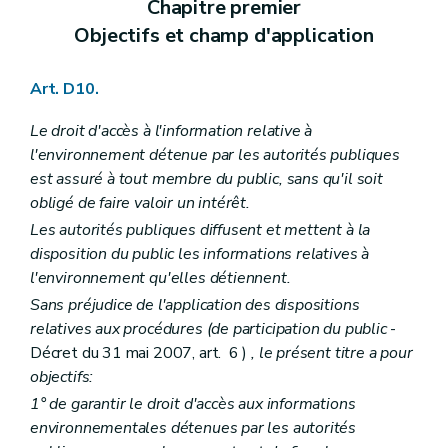
Chapitre premier
Section première
Agrément, suspension et retrait d'agrément des auteurs d'études d'incidences
Sous-section première
Généralités
Objectifs et champ d'application
Art. R 58
Sous-section 2
Critères d'agrément
Art. R 59
Art. D10.
Sous-section 3
Procédure d'octroi d'agrément
Art. R 60
Le droit d'accès à l'information relative à
Art. R 61
l'environnement détenue par les autorités publiques
Art. R 62
Art. R 63
est assuré à tout membre du public, sans qu'il soit
Art. R 64
obligé de faire valoir un intérêt.
Art. R 65
Les autorités publiques diffusent et mettent à la
Art. R 66
disposition du public les informations relatives à
Art. R 67
Art. R 68
l'environnement qu'elles détiennent.
Art. R 69
Sans préjudice de l'application des dispositions
Art. R 70
relatives aux procédures (de participation du public
-
Sous-section 4
Suspension ou retrait d'agrément
Art. R 71
Décret du 31 mai 2007, art. 6 )
, le présent titre a pour
Section 2
Choix de l'auteur d'étude
objectifs:
Art. R 72
1° de garantir le droit d'accès aux informations
Section 3
Récusation d'une personne choisie en qualité d'auteur d'étude d'incidences
Art. R 73
environnementales détenues par les autorités
Art. R 74