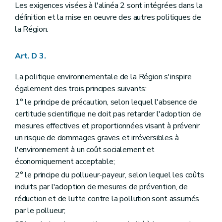
Titre III
Participation du public en matière d'environnement
Les exigences visées à l'alinéa 2 sont intégrées dans la
Chapitre premier
Dispositions générales
définition et la mise en oeuvre des autres politiques de
Section première
Classification des plans, programmes et projets
la Région.
er
Art. D29-1 §1
Section 2
Principes généraux de la participation du public
Art. D29-2
Art. D 3.
Art. D29-3
Art. D29-4
La politique environnementale de la Région s'inspire
Chapitre II
Réunion d'information
également des trois principes suivants:
Art. D29-5
Art. D29-6
1° le principe de précaution, selon lequel l'absence de
Chapitre III
Enquête publique
certitude scientifique ne doit pas retarder l'adoption de
Section première
Mesures d'annonce de l'enquête publique
mesures effectives et proportionnées visant à prévenir
Sous-section première
L'affichage
Art. D29-7
un risque de dommages graves et irréversibles à
Sous-section 2
Informations par voie électronique, télévisée, radiophonique et de presse écrite
l'environnement à un coût socialement et
Art. D29-8
économiquement acceptable;
Art. D29-9
Sous-section 3
Notification
2° le principe du pollueur-payeur, selon lequel les coûts
Art. D29-10
induits par l'adoption de mesures de prévention, de
Art. D29-11
réduction et de lutte contre la pollution sont assumés
Sous-section 4
Publicité supplémentaire
par le pollueur;
Art. D29-12
Section 2
De l'enquête publique