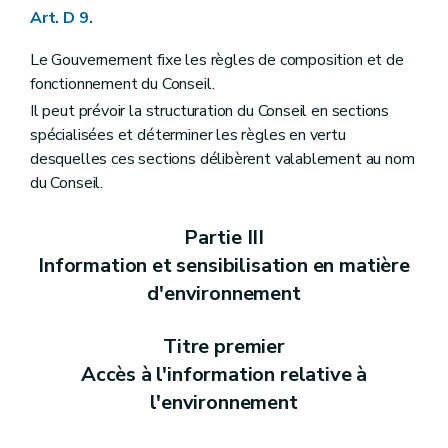
Art. R 45
Art. D 9.
Partie V
Evaluation des incidences sur l'environnement
Chapitre premier
Définitions
Le Gouvernement fixe les règles de composition et de
Art. R 46
fonctionnement du Conseil.
Chapitre II
Système d'évaluation des incidences des plans et programmes sur l'environnement
Il peut prévoir la structuration du Conseil en sections
Art. R 47
Section première
L'enquête publique
spécialisées et déterminer les règles en vertu
Art. R 48
desquelles ces sections délibèrent valablement au nom
Art. R 49
du Conseil.
Section 2
Incidences transfrontières
Art. R 50
Art. R 51
Partie III
Chapitre III
Système d'évaluation des incidences des projets sur l'environnement
Information et sensibilisation en matière
Art. R 52
Art. R 53
d'environnement
Art. R 54
Section première
Forme et contenu de la notice d'évaluation
Art. R 55
Titre premier
Section 2
Projets soumis à étude d'incidences
Accès à l'information relative à
Art. R 56
Section 3
Forme et contenu de l'étude d'incidences
l'environnement
Art. R 57
Chapitre IV
Auteurs d'études d'incidences