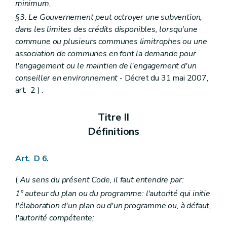
minimum.
Art. D 50
Art. D 51
§3. Le Gouvernement peut octroyer une subvention,
Chapitre II
Système d'évaluation des incidences des plans et programmes sur l'environnement
dans les limites des crédits disponibles, lorsqu'une
Art. D 52
commune ou plusieurs communes limitrophes ou une
Art. D 53
association de communes en font la demande pour
Art. D 54
Art. D 55
l'engagement ou le maintien de l'engagement d'un
Art. D 56
conseiller en environnement
- Décret du 31 mai 2007,
Art. D 57
art. 2 ) .
Art. D 58
Art. D 59
Art. D 60
Titre II
Art. D 61
Définitions
Chapitre III
Système d'évaluation des incidences de projets sur l'environnement
Art. D 62
Art. D 63
Art. D 6.
Art. D 64
Art. D 65
(
Au sens du présent Code, il faut entendre par:
Art. D 66
Art. D 68
1° auteur du plan ou du programme: l'autorité qui initie
Art. D 67
l'élaboration d'un plan ou d'un programme ou, à défaut,
Art. D 69
l'autorité compétente;
Art. D 70