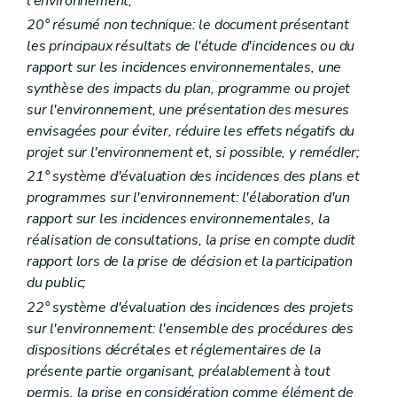
l'environnement;
Art. R 22
Art. R 23
20° résumé non technique: le document présentant
Art. R 24
les principaux résultats de l'étude d'incidences ou du
Art. R 25
rapport sur les incidences environnementales, une
Art. R 26
Art. R 27
synthèse des impacts du plan, programme ou projet
Art. R 28
sur l'environnement, une présentation des mesures
Art. R 29
envisagées pour éviter, réduire les effets négatifs du
Art. R 30
projet sur l'environnement et, si possible, y remédIer;
Art. R 31
Art. R 32
21° système d'évaluation des incidences des plans et
Art. R 33
programmes sur l'environnement: l'élaboration d'un
Titre II
Initiation à l'environnement
rapport sur les incidences environnementales, la
Art. R 34
Art. R 35
réalisation de consultations, la prise en compte dudit
Art. R 36
rapport lors de la prise de décision et la participation
Art. R 37
du public;
Art. R 38
Art. R 39
22° système d'évaluation des incidences des projets
Art. R 40
sur l'environnement: l'ensemble des procédures des
Art. R 41
dispositions décrétales et réglementaires de la
Titre III
Participation du public en matière d'environnement
présente partie organisant, préalablement à tout
Chapitre premier
De la réunion d'information
Art. R41-1
permis, la prise en considération comme élément de