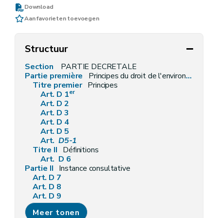
Download
Aan favorieten toevoegen
Structuur
Section
PARTIE DECRETALE
Partie première
Principes du droit de l'environnement et définitions générales
Titre premier
Principes
er
Art. D 1
Art. D 2
Art. D 3
Art. D 4
Art. D 5
Art.
D5-1
Titre II
Définitions
Art. D 6
Partie II
Instance consultative
Art. D 7
Art. D 8
Art. D 9
Partie III
Information et sensibilisation en matière d'environnement
Meer tonen
Titre premier
Accès à l'information relative à l'environnement