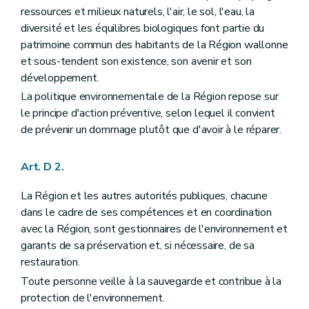
Art. D208
ressources et milieux naturels, l'air, le sol, l'eau, la
Art. D209
Art. D2010
diversité et les équilibres biologiques font partie du
Art. D2011
patrimoine commun des habitants de la Région wallonne
Art. D2012
et sous-tendent son existence, son avenir et son
Art. D2013
développement.
Art. D2014
Chapitre III
Information active
La politique environnementale de la Région repose sur
Section première
Principe
le principe d'action préventive, selon lequel il convient
Art. D2015
de prévenir un dommage plutôt que d'avoir à le réparer.
Art. D2016
Art. D2017
Section 2
Exceptions
Art. D 2.
Art. D2018
Titre II
Initiation à l'environnement
La Région et les autres autorités publiques, chacune
Art. D 21
Art. D 22
dans le cadre de ses compétences et en coordination
Art. D 23
avec la Région, sont gestionnaires de l'environnement et
Art. D 24
garants de sa préservation et, si nécessaire, de sa
Art. D 25
restauration.
Art. D 26
Art. D 27
Toute personne veille à la sauvegarde et contribue à la
Art. D 28
protection de l'environnement.
Art. D 29