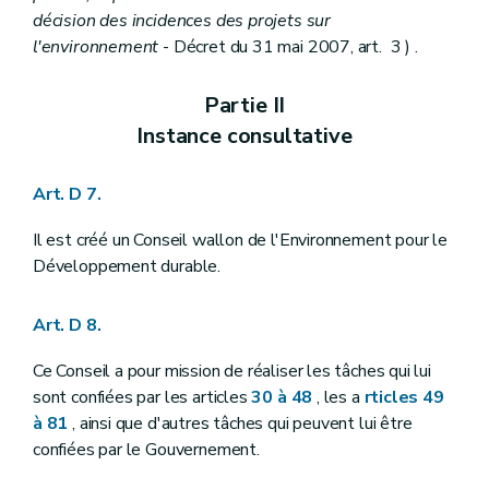
Art. R41-2
décision des incidences des projets sur
Art. R41-3
l'environnement
- Décret du 31 mai 2007, art. 3 ) .
Art. R41-4
Art. R41-5
Chapitre II
De l'avis d'enquête publique
Partie II
Art. R41-6
Instance consultative
Chapitre III
Des incidences transfrontières
Art. R41-7
Art. R41-8
Art. D 7.
Art. R41-9
Chapitre IV
Du pouvoir de substitution
Art. R41-10
Il est créé un Conseil wallon de l'Environnement pour le
Chapitre V
Publicité relative à la décision
Développement durable.
Art. R41-11
Chapitre VI
Du conseiller en environnement
Art. R41-12
Art. D 8.
Art. R41-13
Art. R41-14
Ce Conseil a pour mission de réaliser les tâches qui lui
Art. R41-15
sont confiées par les articles
30 à 48
, les a
rticles 49
Art. R41-16
à 81
, ainsi que d'autres tâches qui peuvent lui être
Partie IV
Planification environnementale dans le cadre du développement durable
Art. R 42
confiées par le Gouvernement.
Art. R 43
Art. R 44