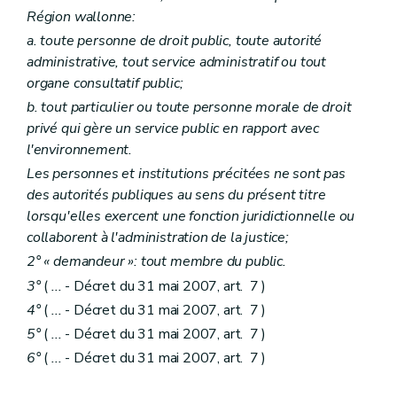
Art. R 91
Région wallonne:
Art. R 92
Art. R 93
a. toute personne de droit public, toute autorité
Chapitre II
Formation des agents visés à l'article D. 140, §§2 et 3 – AGW du 5 décembre 2008, art. 1
administrative, tout service administratif ou tout
Art. R 94
organe consultatif public;
Chapitre III
Modalités relatives au prélèvement des échantillons, à l'exécution des analyses et aux règles d'agrément des laboratoires – AGW du 5 décembre 2008, art. 1
Section première
Echantillonnage – AGW du 5 décembre 2008, art. 1
b. tout particulier ou toute personne morale de droit
Art. R 95
privé qui gère un service public en rapport avec
Art. R 96
l'environnement.
Art. R 97
Art. R 98
Les personnes et institutions précitées ne sont pas
Art. R 99
des autorités publiques au sens du présent titre
Art. R 100
lorsqu'elles exercent une fonction juridictionnelle ou
Section 2
Agrément des laboratoires – AGW du 5 décembre 2008, art. 1
collaborent à l'administration de la justice;
Art. R 101
Art. R 102
2° « demandeur »: tout membre du public.
Art. R 103
3°
(
...
- Décret du 31 mai 2007, art. 7 )
Art. R 104
Art. R 105
4°
(
...
- Décret du 31 mai 2007, art. 7 )
Section 3
Protocoles d'analyse – AGW du 5 décembre 2008, art. 1
5°
(
...
- Décret du 31 mai 2007, art. 7 )
Art. R 106
Art. R 107
6°
(
...
- Décret du 31 mai 2007, art. 7 )
Art. R 108
Chapitre IV
Modalités relatives à la transaction – AGW du 5 décembre 2008, art. 1