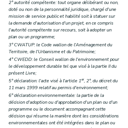
Art. D 71
2° autorité compétente: tout organe délibérant ou non,
Art. D 72
doté ou non de la personnalité juridique, chargé d'une
Art. D 73
mission de service public et habilité soit à statuer sur
Art. D 74
Art. D 75
la demande d'autorisation d'un projet, en ce compris
Art. D 76
l'autorité compétente sur recours, soit à adopter un
Art. D 77
plan ou un programme;
Chapitre IV
Dispositions pénales
Art. D 78
3° CWATUP: le Code wallon de l'Aménagement du
Chapitre V
Dispositions transitoires
Territoire, de l'Urbanisme et du Patrimoine;
Art. D 79
4° CWEDD: le Conseil wallon de l'environnement pour
Art. D 80
Art. D 81
le développement durable tel que visé à la partie II du
Partie VI
Conventions environnementales
présent Livre;
Art. D 82
er
5° déclaration: l'acte visé à l'article 1
, 2°, du décret du
Art. D 83
11 mars 1999 relatif au permis d'environnement;
Art. D 84
Art. D 85
6° déclaration environnementale: la partie de la
Art. D 86
décision d'adoption ou d'approbation d'un plan ou d'un
Art. D 87
programme ou le document accompagnant cette
Art. D 88
Art. D 89
décision qui résume la manière dont les considérations
Art. D 90
environnementales ont été intégrées dans le plan ou
Art. D 91