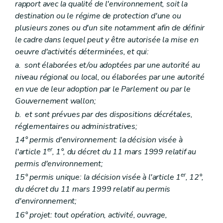
Art. D 159
rapport avec la qualité de l'environnement, soit la
Titre VI
Amendes administratives – Décret du 5 juin 2008, art. 2)
destination ou le régime de protection d'une ou
Art. D 160
plusieurs zones ou d'un site notamment afin de définir
Art. D 161
le cadre dans lequel peut y être autorisée la mise en
Art. D 162
Art. D 163
oeuvre d'activités déterminées, et qui:
Art. D 164
a.
sont élaborées et/ou adoptées par une autorité au
Art. D 165
niveau régional ou local, ou élaborées par une autorité
Art. D 166
Art. D 167
en vue de leur adoption par le Parlement ou par le
Art. D 168
Gouvernement wallon;
Art. D 169
b.
et sont prévues par des dispositions décrétales,
Art. D 169
bis
Titre VII
Fonds pour la Protection de l'Environnement – Décret du 5 juin 2008, art. 2)
réglementaires ou administratives;
Art. D 170
14° permis d'environnement: la décision visée à
Titre VIII
Coordination de la politique criminelle environnementale – Décret du 5 juin 2008, art. 2)
er
l'article 1
, 1°, du décret du 11 mars 1999 relatif au
Art. D 171
Section
PARTIE REGLEMENTAIRE
permis d'environnement;
Partie première
Principes du droit de l'environnement et définitions générales
er
15° permis unique: la décision visée à l'article 1
, 12°,
Titre premier
Principes
du décret du 11 mars 1999 relatif au permis
Titre II
Définitions
Art. R1
d'environnement;
Art. R 2
16° projet: tout opération, activité, ouvrage,
Partie II
Instance consultative