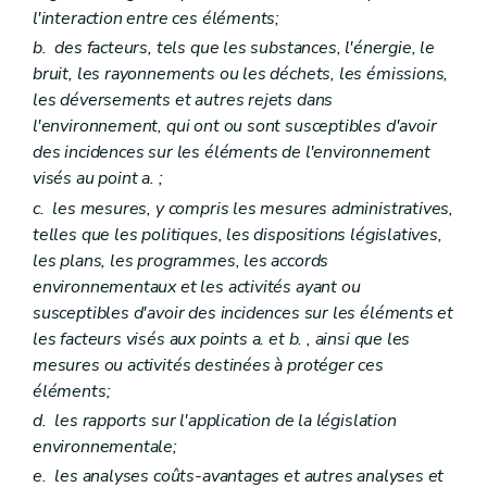
Art. D123
l'interaction entre ces éléments;
Art. D124
b.
des facteurs, tels que les substances, l'énergie, le
Art. D125
Art. D126
bruit, les rayonnements ou les déchets, les émissions,
Art. D127
les déversements et autres rejets dans
Art. D128
l'environnement, qui ont ou sont susceptibles d'avoir
Art. D129
des incidences sur les éléments de l'environnement
Art. D130
Titre IX
Demandes d'action
visés au point
a.
;
Art. D131
c.
les mesures, y compris les mesures administratives,
Art. D132
telles que les politiques, les dispositions législatives,
Art. D133
Art. D134
les plans, les programmes, les accords
Titre X
Coopération interrégionale et internationale
environnementaux et les activités ayant ou
Art. D135
susceptibles d'avoir des incidences sur les éléments et
Art. D136
les facteurs visés aux points
a.
et
b.
, ainsi que les
Art. D137
Partie VIII
Recherche, constatation, poursuite, répression et mesures de réparation des infractions en matière d'environnement – Décret du 5 juin 2008, art. 2)
mesures ou activités destinées à protéger ces
Titre premier
Dispositions générales – Décret du 5 juin 2008, art. 2)
éléments;
Art. D 138
d.
les rapports sur l'application de la législation
Art. D 139
Titre II
De la recherche et de la constatation des infractions – Décret du 5 juin 2008, art. 2)
environnementale;
Chapitre premier
Agents chargés de missions de police judiciaire – Décret du 5 juin 2008, art. 2)
e.
les analyses coûts-avantages et autres analyses et
Art. D 140