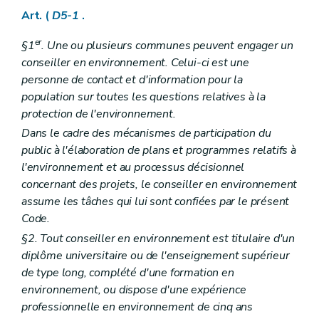
Chapitre II
Rapport sur l'état de l'environnement wallon
Art. (
D5-1
.
Art. D 32
Art. D 33
er
Art. D 34
§1
. Une ou plusieurs communes peuvent engager un
Art. D 35
conseiller en environnement. Celui-ci est une
Art. D 36
personne de contact et d'information pour la
Chapitre III
Plan d'environnement pour le développement durable
population sur toutes les questions relatives à la
Art. D 37
Art. D 38
protection de l'environnement.
Art. D 39
Dans le cadre des mécanismes de participation du
Art. D 40
public à l'élaboration de plans et programmes relatifs à
Art. D 41
Art. D 42
l'environnement et au processus décisionnel
Art. D 43
concernant des projets, le conseiller en environnement
Art. D 44
assume les tâches qui lui sont confiées par le présent
Art. D 45
Code.
Chapitre IV
Programmes sectoriels et plans de gestion de bassin hydrographique
Art. D 46
§2. Tout conseiller en environnement est titulaire d'un
Art. D 47
diplôme universitaire ou de l'enseignement supérieur
Chapitre V
Plans communaux d'environnement et de développement de la nature
de type long, complété d'une formation en
Art. D 48
Partie V
Evaluation des incidences sur l'environnement
environnement, ou dispose d'une expérience
Chapitre premier
Définitions et principes
professionnelle en environnement de cinq ans
Art. D 49