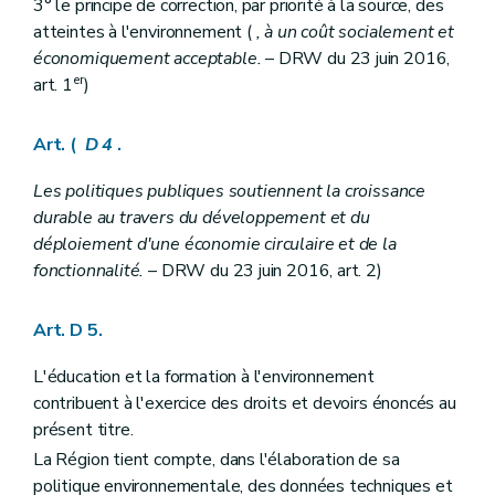
3° le principe de correction, par priorité à la source, des
Art.
D 28-14
atteintes à l'environnement (
, à un coût socialement et
Art.
D 28-15
économiquement acceptable.
– DRW du 23 juin 2016,
Section
2
Retrait et suspension de la reconnaissance ou du subventionnement
Art.
D 28-16
er
art. 1
)
Chapitre
IV
Évaluation et contrôle des associations reconnues et subventionnées et retrait de la reconnaissance ou du subventionnement
re
Section
1
Évaluation et contrôle des associations reconnues et subventionnées
Art. (
D 4
.
Art.
D 28-14
Art.
D 28-15
Section
2
Retrait et suspension de la reconnaissance ou du subventionnement
Les politiques publiques soutiennent la croissance
Art.
D 28-16
durable au travers du développement et du
Chapitre
V
De l'évaluation et du Comité d'accompagnement
déploiement d'une économie circulaire et de la
Art.
D 28-17
fonctionnalité.
– DRW du 23 juin 2016, art. 2)
Chapitre
V
De l'évaluation et du Comité d'accompagnement
Art.
D 28-17
Chapitre
VI
Évaluation des dispositions du titre II/1
Art. D 5.
Art.
D 28-18
Chapitre
VI
Évaluation des dispositions du titre II/1
Art.
D 28-18
L'éducation et la formation à l'environnement
Titre III
Participation du public en matière d'environnement
contribuent à l'exercice des droits et devoirs énoncés au
Chapitre premier
Dispositions générales
présent titre.
Section première
Classification des plans, programmes et projets
Art. D29-1
La Région tient compte, dans l'élaboration de sa
Section 2
Principes généraux de la participation du public
politique environnementale, des données techniques et