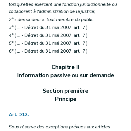
Art. R 49
lorsqu'elles exercent une fonction juridictionnelle ou
Section 2
Incidences transfrontières
collaborent à l'administration de la justice;
Art. R 50
2° « demandeur »: tout membre du public.
Art. R 51
Chapitre III
Système d'évaluation des incidences des projets sur l'environnement
3°
(
...
- Décret du 31 mai 2007, art. 7 )
Art. R 52
4°
(
...
- Décret du 31 mai 2007, art. 7 )
Art. R 53
Art. R 54
5°
(
...
- Décret du 31 mai 2007, art. 7 )
Section première
Forme et contenu de la notice d'évaluation
6°
(
...
- Décret du 31 mai 2007, art. 7 )
Art. R 55
Section 2
Projets soumis à étude d'incidences
Art. R 56
Chapitre II
Section 3
Forme et contenu de l'étude d'incidences
Information passive ou sur demande
Art. R 57
Chapitre IV
Auteurs d'études d'incidences
Section première
Agrément, suspension et retrait d'agrément des auteurs d'études d'incidences
Section première
Sous-section première
Généralités
Art. R 58
Principe
Sous-section 2
Critères d'agrément
Art. R 59
Art. D12.
Sous-section 3
Procédure d'octroi d'agrément
Art. R 60
Art. R 61
Sous réserve des exceptions prévues aux articles