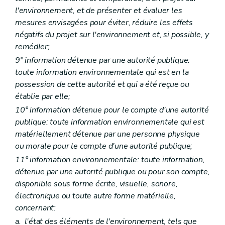
Art. D 75
Art. D 76
l'environnement, et de présenter et évaluer les
Art. D 77
mesures envisagées pour éviter, réduire les effets
Chapitre IV
Dispositions pénales
négatifs du projet sur l'environnement et, si possible, y
Art. D 78
remédIer;
Chapitre V
Dispositions transitoires
Art. D 79
9° information détenue par une autorité publique:
Art. D 80
toute information environnementale qui est en la
Art. D 81
possession de cette autorité et qui a été reçue ou
Partie VI
Conventions environnementales
Art. D 82
établie par elle;
Art. D 83
10° information détenue pour le compte d'une autorité
Art. D 84
publique: toute information environnementale qui est
Art. D 85
Art. D 86
matériellement détenue par une personne physique
Art. D 87
ou morale pour le compte d'une autorité publique;
Art. D 88
11° information environnementale: toute information,
Art. D 89
Art. D 90
détenue par une autorité publique ou pour son compte,
Art. D 91
disponible sous forme écrite, visuelle, sonore,
Art. D 92
électronique ou toute autre forme matérielle,
Partie VII
. - Responsabilité environnementale en ce qui concerne la prevention et la reparation des dommages environnementaux
concernant:
Titre premier
Objectifs
Art. D93
a.
l'état des éléments de l'environnement, tels que