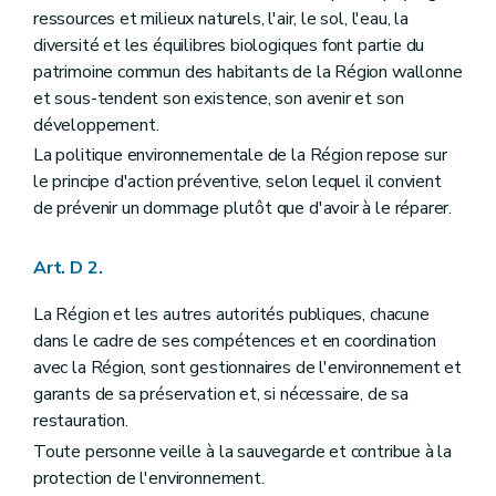
Art. D208
ressources et milieux naturels, l'air, le sol, l'eau, la
Art. D209
Art. D2010
diversité et les équilibres biologiques font partie du
Art. D2011
patrimoine commun des habitants de la Région wallonne
Art. D2012
et sous-tendent son existence, son avenir et son
Art. D2013
développement.
Art. D2014
Chapitre III
Information active
La politique environnementale de la Région repose sur
Section première
Principe
le principe d'action préventive, selon lequel il convient
Art. D2015
de prévenir un dommage plutôt que d'avoir à le réparer.
Art. D2016
Art. D2017
Section 2
Exceptions
Art. D 2.
Art. D2018
Titre II
Initiation à l'environnement
La Région et les autres autorités publiques, chacune
Art. D 21
Art. D 22
dans le cadre de ses compétences et en coordination
Art. D 23
avec la Région, sont gestionnaires de l'environnement et
Art. D 24
garants de sa préservation et, si nécessaire, de sa
Art. D 25
restauration.
Art. D 26
Art. D 27
Toute personne veille à la sauvegarde et contribue à la
Art. D 28
protection de l'environnement.
Art.
D 28-1