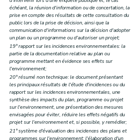
d'intervenir lors d'une enquête publique et, le cas
Titre VI
Amendes administratives – Décret du 5 juin 2008, art. 2)
Art. D 160
échéant, la réunion d'information ou de concertation, la
Art. D 161
prise en compte des résultats de cette consultation du
Art. D 162
public lors de la prise de décision, ainsi que la
Art. D 163
Art. D 164
communication d'informations sur la décision d'adopter
Art. D 165
un plan ou un programme ou d'autoriser un projet;
Art. D 166
19° rapport sur les incidences environnementales: la
Art. D 167
partie de la documentation relative au plan ou
Art. D 168
Art. D 169
programme mettant en évidence ses effets sur
Art. D 169
bis
l'environnement;
Titre VII
Fonds pour la Protection de l'Environnement – Décret du 5 juin 2008, art. 2)
20° résumé non technique: le document présentant
Art. D 170
Titre VIII
Coordination de la politique criminelle environnementale – Décret du 5 juin 2008, art. 2)
les principaux résultats de l'étude d'incidences ou du
Art. D 171
rapport sur les incidences environnementales, une
Section
PARTIE REGLEMENTAIRE
synthèse des impacts du plan, programme ou projet
Partie première
Principes du droit de l'environnement et définitions générales
sur l'environnement, une présentation des mesures
Titre premier
Principes
Titre II
Définitions
envisagées pour éviter, réduire les effets négatifs du
Art. R1
projet sur l'environnement et, si possible, y remédIer;
Art. R 2
21° système d'évaluation des incidences des plans et
Partie II
Instance consultative
Art. R 3
programmes sur l'environnement: l'élaboration d'un