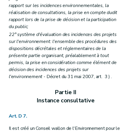
Art. R 4
rapport sur les incidences environnementales, la
Art. R 5
réalisation de consultations, la prise en compte dudit
Art. R 6
rapport lors de la prise de décision et la participation
Art. R 7
Art. R 8
du public;
Art. R 9
22° système d'évaluation des incidences des projets
Art. R 10
sur l'environnement: l'ensemble des procédures des
Art. R 11
Art. R 12
dispositions décrétales et réglementaires de la
Art. R 13
présente partie organisant, préalablement à tout
Art. R 14
permis, la prise en considération comme élément de
Art. R 15
décision des incidences des projets sur
Art. R 16
Partie III
Information et sensibilisation en matière d'environnement
l'environnement
- Décret du 31 mai 2007, art. 3 ) .
Titre premier
Accès à l'information relative à l'environnement
Chapitre premier
Modèle de document
Partie II
Art. R 17
Chapitre II
(
Commission de recours
– AGW du 13 juillet 2006, art. 1
Instance consultative
Art. R 18
Chapitre
III
Dispositions exécutant l'article D.20.16
Art.
R 19
Art. D 7.
Art.
R 20
Art. R 21
Il est créé un Conseil wallon de l'Environnement pour le
Art. R 22