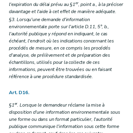
Art.
R 112
bis
er
l'expiration du délai prévu au §1
, point a., à la préciser
Art. R 113
davantage et l'aide à cet effet de manière adéquate.
Chapitre V
Modalités relatives aux amendes administratives – AGW du 5 décembre 2008, art. 1
Art. R 114
§3. Lorsqu'une demande d'information
Art. R 115
environnementale porte sur l'article D.11, 5°, b.,
Chapitre VI
Fonds pour la protection de l'environnement, section incivilités environnementales – AGW du 5 décembre 2008, art. 1
l'autorité publique y répond en indiquant, le cas
Art. R 116
échéant, l'endroit où les indications concernant les
Annexe
Annexe
procédés de mesure, en ce compris les procédés
Annexe
d'analyse, de prélèvement et de préparation des
échantillons, utilisés pour la collecte de ces
informations, peuvent être trouvées ou en faisant
référence à une procédure standardisée.
Art. D16.
er
§1
. Lorsque le demandeur réclame la mise à
disposition d'une information environnementale sous
une forme ou dans un format particulier, l'autorité
publique communique l'information sous cette forme