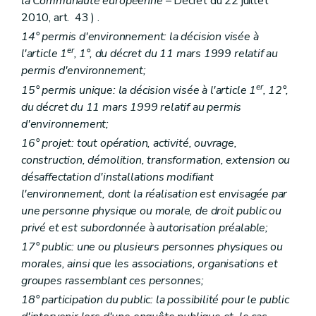
la Communauté européenne
– Décret du 22 juillet
Art. D 144
2010, art. 43 ) .
Art. D 145
Art. D 146
14° permis d'environnement: la décision visée à
Art. D 147
er
l'article 1
, 1°, du décret du 11 mars 1999 relatif au
Chapitre III
Les mesures de contrainte – Décret du 5 juin 2008, art. 2)
permis d'environnement;
Art. D 148
er
Art. D 149
15° permis unique: la décision visée à l'article 1
, 12°,
Art. D 150
du décret du 11 mars 1999 relatif au permis
Titre III
Dispositions pénales – Décret du 5 juin 2008, art. 2)
d'environnement;
Chapitre
premier
Dispositions générales – Décret du 22 juillet 2010, art. 57
16° projet: tout opération, activité, ouvrage,
Art. D 151
Art. D 152
construction, démolition, transformation, extension ou
Art. D 153
désaffectation d'installations modifiant
Art. D 154
l'environnement, dont la réalisation est envisagée par
Art. D 155
Chapitre
II
Infractions aux règlements et décisions européens – Décret du 22 juillet 2010, art. 57
une personne physique ou morale, de droit public ou
Art. D 155
bis
privé et est subordonnée à autorisation préalable;
Titre IV
Mesures de restitution qui peuvent être prononcées par le juge – Décret du 5 juin 2008, art. 2)
17° public: une ou plusieurs personnes physiques ou
Art. D 156
morales, ainsi que les associations, organisations et
Art. D 157
Art. D 158
groupes rassemblant ces personnes;
Titre V
Extinction éventuelle de l'action publique moyennant une transaction – Décret du 5 juin 2008, art. 2)
18° participation du public: la possibilité pour le public
Art. D 159