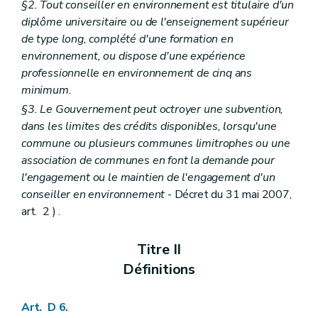
§2. Tout conseiller en environnement est titulaire d'un
Art. D29-17
diplôme universitaire ou de l'enseignement supérieur
Art. D29-18
Art. D29-19
de type long, complété d'une formation en
Section 4
Pouvoir de substitution
environnement, ou dispose d'une expérience
Art. D29-20
professionnelle en environnement de cinq ans
Chapitre IV
Publicité relative à la décision
minimum.
Art. D29-21
Art. D29-22
§3. Le Gouvernement peut octroyer une subvention,
Art. D29-23
dans les limites des crédits disponibles, lorsqu'une
Art. D29-24
commune ou plusieurs communes limitrophes ou une
Chapitre V
Comité d'accompagnement
Art. D29-25
association de communes en font la demande pour
Art. D29-26
l'engagement ou le maintien de l'engagement d'un
Art. D29-27
conseiller en environnement
- Décret du 31 mai 2007,
Partie IV
Planification environnementale dans le cadre du développement durable
art. 2 ) .
Chapitre premier
Dispositions générales
Art. D 30
Art. D 31
Titre II
Chapitre II
Rapport sur l'état de l'environnement wallon
Art. D 32
Définitions
Art. D 33
Art. D 34
Art. D 35
Art. D 6.