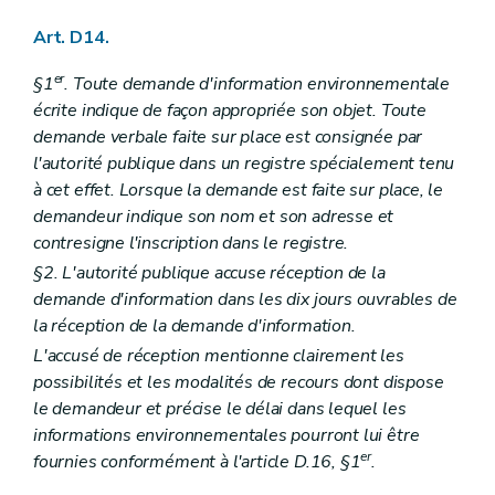
Art. R 81
Art. R 82
Art. D14.
Chapitre VII
Incidences transfrontières
Art. R 83
er
§1
. Toute demande d'information environnementale
Art. R 84
écrite indique de façon appropriée son objet. Toute
Art. R 85
Chapitre VIII
Dispositions abrogatoires et transitoires
demande verbale faite sur place est consignée par
Art. R 86
l'autorité publique dans un registre spécialement tenu
Partie VI
Conventions environnementales
à cet effet. Lorsque la demande est faite sur place, le
Partie VIII
Recherche, constatation, poursuite, répression et mesures de réparation des infractions – AGW du 5 décembre 2008, art. 1
demandeur indique son nom et son adresse et
Chapitre premier
Agents – AGW du 5 décembre 2008, art. 1
Art. R 87
contresigne l'inscription dans le registre.
Art. R 88
§2. L'autorité publique accuse réception de la
Art.
R 89
demande d'information dans les dix jours ouvrables de
Art.
R 89
bis
Art.
R 90
la réception de la demande d'information.
Art. R 91
L'accusé de réception mentionne clairement les
Art. R 92
possibilités et les modalités de recours dont dispose
Art. R 93
le demandeur et précise le délai dans lequel les
Art.
R 93
bis
Art.
R 93
ter
informations environnementales pourront lui être
Chapitre II
Formation des agents visés à l'article D. 140, §§2 et 3 – AGW du 5 décembre 2008, art. 1
er
fournies conformément à l'article D.16, §1
.
Art.
R 93
quater
Art.
R 94