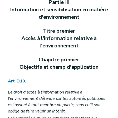
Partie III
Chapitre
II
Reconnaissance des associations en tant qu'associations environnementales
re
Section
1
Procédure de reconnaissance des associations
Information et sensibilisation en matière
Art.
R 40-3
d'environnement
Art.
R 40-4
Art.
R 40-5
Section
2
Contenu minimal de la demande de reconnaissance
Titre premier
Art.
R 40-6
Art.
R 40-7
Accès à l'information relative à
Art.
R 40-8
l'environnement
Art.
R 40-9
Chapitre
III
Subventionnement structurel des associations reconnues en tant qu'associations environnementales
re
Section
1
Procédure d'octroi et de refus du subventionnement
Chapitre premier
Art.
R 40-10
Objectifs et champ d'application
Art.
R 40-11
Section
2
Contenu minimal de la demande de subventionnement
Art.
R 40-12
Art. D10.
Section
3
Critères de subventionnement
Art.
R 40-13
Art.
R 40-14
Le droit d'accès à l'information relative à
Art.
R 40-15
l'environnement détenue par les autorités publiques
Art.
R 40-16
est assuré à tout membre du public, sans qu'il soit
Chapitre
IV
Contrôle et évaluation
obligé de faire valoir un intérêt.
re
Section
1
Contrôle
Art.
R 40-17