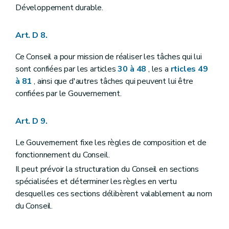
Développement durable.
Art. R 23
Art. R 24
Art. R 25
Art. D 8.
Art. R 26
Art. R 27
Ce Conseil a pour mission de réaliser les tâches qui lui
Art. R 28
Art. R 29
sont confiées par les articles
30 à 48
, les a
rticles 49
Art. R 30
à 81
, ainsi que d'autres tâches qui peuvent lui être
Art. R 31
confiées par le Gouvernement.
Art. R 32
Art. R 33
Titre II
Initiation à l'environnement
Art. D 9.
Art. R 34
Art. R 35
Le Gouvernement fixe les règles de composition et de
Art. R 36
Art. R 37
fonctionnement du Conseil.
Art. R 38
Il peut prévoir la structuration du Conseil en sections
Art. R 39
spécialisées et déterminer les règles en vertu
Art. R 40
desquelles ces sections délibèrent valablement au nom
Art. R 41
Titre
II/1
Reconnaissance et subventionnement structurel des associations environnementales
du Conseil.
Chapitre
premier
Dispositions générales
Art.
R 40-2