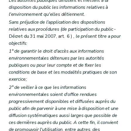
Les autorités publiques diffusent et mettent à la
Art.
R 40-18
disposition du public les informations relatives à
Art.
R 40-19
l'environnement qu'elles détiennent.
Section
2
Suspension et retrait de la reconnaissance et de la subvention
Art.
R 40-20
Sans préjudice de l'application des dispositions
Chapitre
V
Recours
relatives aux procédures (de participation du public
-
Art.
R 40-21
Décret du 31 mai 2007, art. 6 )
, le présent titre a pour
Chapitre
VI
Comité d'accompagnement
Art.
R 40-22
objectifs:
Chapitre
VII
Dispositions transitoires et finales
1° de garantir le droit d'accès aux informations
Art.
R 40-23
environnementales détenues par les autorités
Art.
R 40-24
publiques ou pour leur compte et de fixer les
Art.
R 40-25
Titre III
Participation du public en matière d'environnement
conditions de base et les modalités pratiques de son
Chapitre premier
De la réunion d'information
exercice;
Art. R41-1
2° de veiller à ce que les informations
Art. R41-2
Art. R41-3
environnementales soient d'office rendues
Art. R41-4
progressivement disponibles et diffusées auprès du
Art. R41-5
public afin de parvenir à une mise à disposition et une
Chapitre II
De l'avis d'enquête publique
diffusion systématiques aussi larges que possible de
Art. R41-6
Chapitre III
Des incidences transfrontières
ces dernières auprès du public. A cette fin, il convient
Art. R41-7
de promouvoir l'utilisation, entre autres, des