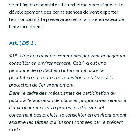
Art. D29-2
scientifiques disponibles. La recherche scientifique et le
Art. D29-3
développement des connaissances doivent apporter
Art. D29-4
Chapitre II
Réunion d'information
leur concours à la préservation et à la mise en valeur de
Art. D29-5
l'environnement.
Art. D29-6
Chapitre III
Enquête publique
Section première
Mesures d'annonce de l'enquête publique
Art. (
D5-1
.
Sous-section première
L'affichage
Art. D29-7
er
§1
. Une ou plusieurs communes peuvent engager un
Sous-section 2
Informations par voie électronique, télévisée, radiophonique et de presse écrite
conseiller en environnement. Celui-ci est une
Art. D29-8
personne de contact et d'information pour la
Art. D29-9
Sous-section 3
Notification
population sur toutes les questions relatives à la
Art. D29-10
protection de l'environnement.
Art. D29-11
Dans le cadre des mécanismes de participation du
Sous-section 4
Publicité supplémentaire
Art. D29-12
public à l'élaboration de plans et programmes relatifs à
Section 2
De l'enquête publique
l'environnement et au processus décisionnel
Art. D29-13
concernant des projets, le conseiller en environnement
Section 3
Modalités de l'accès à l'information dans le cadre de l'enquête publique
assume les tâches qui lui sont confiées par le présent
Art. D29-14
Art. D29-15
Code.
Art. D29-16