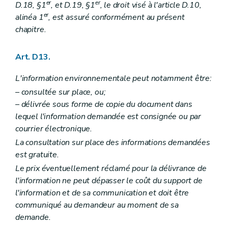
Art. R 62
er
er
D.18, §1
, et D.19, §1
, le droit visé à l'article D.10,
Art. R 63
er
alinéa 1
, est assuré conformément au présent
Art. R 64
chapitre.
Art. R 65
Art. R 66
Art. R 67
Art. D13.
Art. R 68
Art. R 69
Art. R 70
L'information environnementale peut notamment être:
Sous-section 4
Suspension ou retrait d'agrément
– consultée sur place, ou;
Art. R 71
– délivrée sous forme de copie du document dans
Section 2
Choix de l'auteur d'étude
lequel l'information demandée est consignée ou par
Art. R 72
Section 3
Récusation d'une personne choisie en qualité d'auteur d'étude d'incidences
courrier électronique.
Art. R 73
La consultation sur place des informations demandées
Art. R 74
est gratuite.
Art. R 75
Chapitre V
Consultation du public avant l'introduction de la demande de permis
Le prix éventuellement réclamé pour la délivrance de
Art. R 76
l'information ne peut dépasser le coût du support de
Art. R 77
l'information et de sa communication et doit être
Art. R 78
Art. R 79
communiqué au demandeur au moment de sa
Art. R 80
demande.
Chapitre VI
Avis portant sur l'étude d'incidences sur l'environnement et publicité de la décision