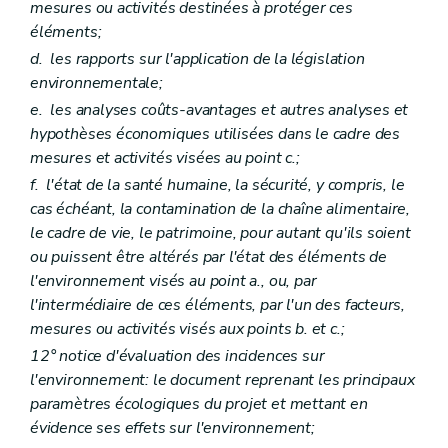
mesures ou activités destinées à protéger ces
Art. D109
éléments;
Art. D110
Art. D111
d.
les rapports sur l'application de la législation
Titre VI
Obligations de l'exploitant
environnementale;
Chapitre premier
Action de prévention
e.
les analyses coûts-avantages et autres analyses et
Art. D112
Chapitre II
Action de réparation
hypothèses économiques utilisées dans le cadre des
Art. D113
mesures et activités visées au point
c.;
Titre VII
Missions de l'autorité compétente
f.
l'état de la santé humaine, la sécurité, y compris, le
Art. D114
Art. D115
cas échéant, la contamination de la chaîne alimentaire,
Art. D116
le cadre de vie, le patrimoine, pour autant qu'ils soient
Art. D117
ou puissent être altérés par l'état des éléments de
Art. D118
l'environnement visés au point a., ou, par
Art. D119
Art. D120
l'intermédiaire de ces éléments, par l'un des facteurs,
Art. D121
mesures ou activités visés aux points
b.
et
c.;
Titre VIII
Coûts liés à la prévention et à la réparation
12° notice d'évaluation des incidences sur
Art. D122
Art. D123
l'environnement: le document reprenant les principaux
Art. D124
paramètres écologiques du projet et mettant en
Art. D125
évidence ses effets sur l'environnement;
Art. D126