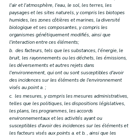
Titre II
Définitions
l'air et l'atmosphère, l'eau, le sol, les terres, les
Art. D94
paysages et les sites naturels, y compris les biotopes
Titre III
Champ d'application
Art. D95
humides, les zones côtières et marines, la diversité
Art. D96
biologique et ses composantes, y compris les
Art. D97
organismes génétiquement modifiés, ainsi que
Titre IV
Exclusions
l'interaction entre ces éléments;
Art. D98
Art. D99
b.
des facteurs, tels que les substances, l'énergie, le
Art. D100
bruit, les rayonnements ou les déchets, les émissions,
Art. D101
les déversements et autres rejets dans
Art. D102
Art. D103
l'environnement, qui ont ou sont susceptibles d'avoir
Titre V
Évaluation et réparation des dommages environnementaux
des incidences sur les éléments de l'environnement
Chapitre premier
Évaluation de l'étendue des dommages environnementaux causes aux espèces ou aux habitats
visés au point
a.
;
Art. D104
c.
les mesures, y compris les mesures administratives,
Chapitre II
Réparation des dommages
Section première
Principes
telles que les politiques, les dispositions législatives,
Art. D105
les plans, les programmes, les accords
Section II
Objectifs en matière de réparation
environnementaux et les activités ayant ou
Art. D106
Section III
Identification des mesures de réparation
susceptibles d'avoir des incidences sur les éléments et
Art. D107
les facteurs visés aux points
a.
et
b.
, ainsi que les
Art. D108