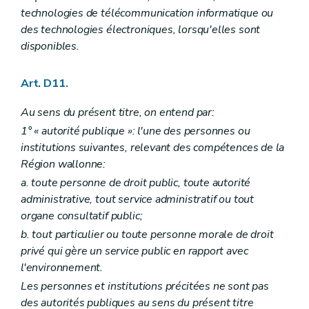
Art. R41-8
technologies de télécommunication informatique ou
Art. R41-9
Chapitre IV
Du pouvoir de substitution
des technologies électroniques, lorsqu'elles sont
Art. R41-10
disponibles.
Chapitre V
Publicité relative à la décision
Art. R41-11
Chapitre VI
Du conseiller en environnement
Art. D11.
Art. R41-12
Art. R41-13
Au sens du présent titre, on entend par:
Art. R41-14
1° « autorité publique »: l'une des personnes ou
Art. R41-15
Art. R41-16
institutions suivantes, relevant des compétences de la
Partie IV
Planification environnementale dans le cadre du développement durable
Région wallonne:
Art. R 42
a. toute personne de droit public, toute autorité
Art. R 43
Art. R 44
administrative, tout service administratif ou tout
Art. R 45
organe consultatif public;
Partie V
Evaluation des incidences sur l'environnement
b. tout particulier ou toute personne morale de droit
Chapitre premier
Définitions
privé qui gère un service public en rapport avec
Art. R 46
Chapitre II
Système d'évaluation des incidences des plans et programmes sur l'environnement
l'environnement.
Art. R 47
Les personnes et institutions précitées ne sont pas
Section première
L'enquête publique
des autorités publiques au sens du présent titre
Art. R 48