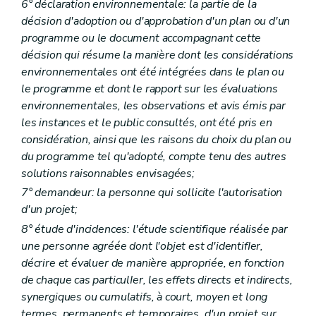
6° déclaration environnementale: la partie de la
Art. D 53
Art. D 54
décision d'adoption ou d'approbation d'un plan ou d'un
Art. D 55
programme ou le document accompagnant cette
Art. D 56
décision qui résume la manière dont les considérations
Art. D 57
environnementales ont été intégrées dans le plan ou
Art. D 58
Art. D 59
le programme et dont le rapport sur les évaluations
Art. D 60
environnementales, les observations et avis émis par
Art. D 61
les instances et le public consultés, ont été pris en
Chapitre III
Système d'évaluation des incidences de projets sur l'environnement
considération, ainsi que les raisons du choix du plan ou
Art. D 62
Art. D 63
du programme tel qu'adopté, compte tenu des autres
Art. D 64
solutions raisonnables envisagées;
Art. D 65
7° demandeur: la personne qui sollicite l'autorisation
Art. D 66
Art. D 68
d'un projet;
Art. D 67
8° étude d'incidences: l'étude scientifique réalisée par
Art. D 69
une personne agréée dont l'objet est d'identifIer,
Art. D 70
Art. D 71
décrire et évaluer de manière appropriée, en fonction
Art. D 72
de chaque cas particulIer, les effets directs et indirects,
Art. D 73
synergiques ou cumulatifs, à court, moyen et long
Art. D 74
termes, permanents et temporaires, d'un projet sur