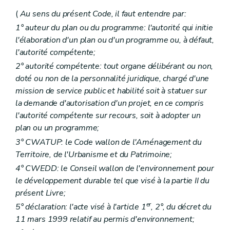
Art. D 36
Chapitre III
Plan d'environnement pour le développement durable
(
Au sens du présent Code, il faut entendre par:
Art. D 37
1° auteur du plan ou du programme: l'autorité qui initie
Art. D 38
l'élaboration d'un plan ou d'un programme ou, à défaut,
Art. D 39
Art. D 40
l'autorité compétente;
Art. D 41
2° autorité compétente: tout organe délibérant ou non,
Art. D 42
doté ou non de la personnalité juridique, chargé d'une
Art. D 43
Art. D 44
mission de service public et habilité soit à statuer sur
Art. D 45
la demande d'autorisation d'un projet, en ce compris
Chapitre IV
Programmes sectoriels et plans de gestion de bassin hydrographique
l'autorité compétente sur recours, soit à adopter un
Art. D 46
plan ou un programme;
Art. D 47
Chapitre V
Plans communaux d'environnement et de développement de la nature
3° CWATUP: le Code wallon de l'Aménagement du
Art. D 48
Territoire, de l'Urbanisme et du Patrimoine;
Partie V
Evaluation des incidences sur l'environnement
Chapitre premier
Définitions et principes
4° CWEDD: le Conseil wallon de l'environnement pour
Art. D 49
le développement durable tel que visé à la partie II du
Art. D 50
présent Livre;
Art. D 51
er
Art.
D 51/1
5° déclaration: l'acte visé à l'article 1
, 2°, du décret du
Chapitre II
Système d'évaluation des incidences des plans et programmes sur l'environnement
11 mars 1999 relatif au permis d'environnement;
Art. D 52