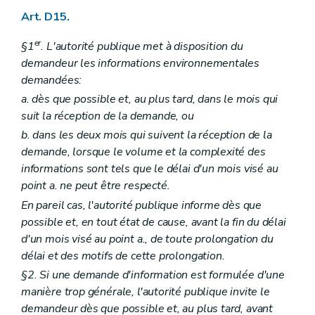
Chapitre III
Modalités relatives au prélèvement des échantillons, à l'exécution des analyses et aux règles d'agrément des laboratoires – AGW du 5 décembre 2008, art. 1
Art. D15.
Section première
Echantillonnage – AGW du 5 décembre 2008, art. 1
Art. R 95
er
§1
. L'autorité publique met à disposition du
Art. R 96
demandeur les informations environnementales
Art. R 97
Art. R 98
demandées:
Art. R 99
a. dès que possible et, au plus tard, dans le mois qui
Art. R 100
suit la réception de la demande, ou
Section 2
Agrément des laboratoires – AGW du 5 décembre 2008, art. 1
Art. R 101
b. dans les deux mois qui suivent la réception de la
Art. R 102
demande, lorsque le volume et la complexité des
Art. R 103
informations sont tels que le délai d'un mois visé au
Art. R 104
Art. R 105
point a. ne peut être respecté.
Section 3
Protocoles d'analyse – AGW du 5 décembre 2008, art. 1
En pareil cas, l'autorité publique informe dès que
Art. R 106
possible et, en tout état de cause, avant la fin du délai
Art. R 107
d'un mois visé au point a., de toute prolongation du
Art. R 108
Chapitre IV
Modalités relatives à la transaction – AGW du 5 décembre 2008, art. 1
délai et des motifs de cette prolongation.
Art. R 110
§2. Si une demande d'information est formulée d'une
Art. R 109
manière trop générale, l'autorité publique invite le
Art. R 111
Art.
R 112
demandeur dès que possible et, au plus tard, avant