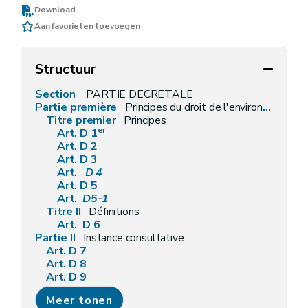
Download
Aan favorieten toevoegen
Structuur
Section
PARTIE DECRETALE
Partie première
Principes du droit de l'environnement et définitions générales
Titre premier
Principes
er
Art. D 1
Art. D 2
Art. D 3
Art.
D 4
Art. D 5
Art.
D5-1
Titre II
Définitions
Art. D 6
Partie II
Instance consultative
Art. D 7
Art. D 8
Art. D 9
Partie III
Information et sensibilisation en matière d'environnement
Meer tonen
Titre premier
Accès à l'information relative à l'environnement