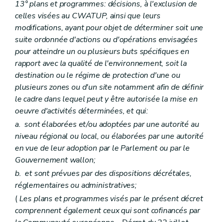
Art. D127
13° plans et programmes: décisions, à l'exclusion de
Art. D128
celles visées au CWATUP, ainsi que leurs
Art. D129
modifications, ayant pour objet de déterminer soit une
Art. D130
suite ordonnée d'actions ou d'opérations envisagées
Titre IX
Demandes d'action
Art. D131
pour atteindre un ou plusieurs buts spécifiques en
Art. D132
rapport avec la qualité de l'environnement, soit la
Art. D133
destination ou le régime de protection d'une ou
Art. D134
plusieurs zones ou d'un site notamment afin de définir
Titre X
Coopération interrégionale et internationale
Art. D135
le cadre dans lequel peut y être autorisée la mise en
Art. D136
oeuvre d'activités déterminées, et qui:
Art. D137
a.
sont élaborées et/ou adoptées par une autorité au
Partie VIII
Recherche, constatation, poursuite, répression et mesures de réparation des infractions en matière d'environnement – Décret du 5 juin 2008, art. 2)
Titre premier
Dispositions générales – Décret du 5 juin 2008, art. 2)
niveau régional ou local, ou élaborées par une autorité
Art. D 138
en vue de leur adoption par le Parlement ou par le
Art. D 139
Gouvernement wallon;
Titre II
De la recherche et de la constatation des infractions – Décret du 5 juin 2008, art. 2)
Chapitre premier
Agents chargés de missions de police judiciaire – Décret du 5 juin 2008, art. 2)
b.
et sont prévues par des dispositions décrétales,
Art. D 140
réglementaires ou administratives;
Art. D 141
(
Les plans et programmes visés par le présent décret
Art. D 142
Art. D 143
comprennent également ceux qui sont cofinancés par
Chapitre II
Les moyens d'investigation – Décret du 5 juin 2008, art. 2)