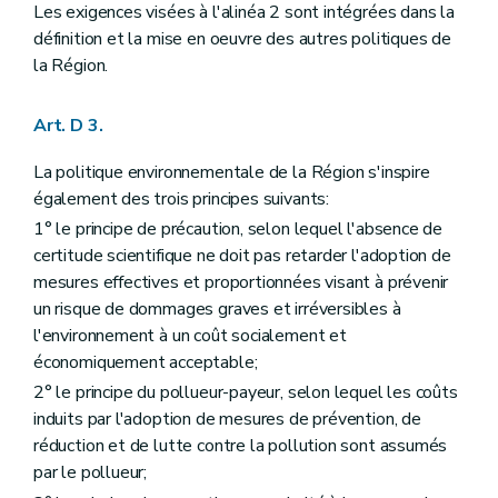
Titre
II/1
Reconnaissance et subventionnement structurel des associations environnementales
Les exigences visées à l'alinéa 2 sont intégrées dans la
er
Chapitre
I
Dispositions générales
– Décret du 23 janvier 2014, art. 4)
définition et la mise en oeuvre des autres politiques de
Art.
D 28-2
la Région.
Art.
D 28-3
Chapitre
II
Reconnaissance des associations environnementales
re
Section
1
Conditions d'octroi ou de renouvellement de la reconnaissance
Art. D 3.
Art.
D 28-4
Art.
D 28-5
La politique environnementale de la Région s'inspire
Art.
D 28-6
également des trois principes suivants:
Art.
D 28-7
Art.
D 28-8
1° le principe de précaution, selon lequel l'absence de
Section
2
Procédure d'octroi ou de renouvellement de la reconnaissance
certitude scientifique ne doit pas retarder l'adoption de
Art.
D 28-9
mesures effectives et proportionnées visant à prévenir
Art.
D 28-10
Chapitre
III
Subventionnement structurel des associations environnementales
un risque de dommages graves et irréversibles à
Art.
D 28-11
l'environnement à un coût socialement et
Art.
D 28-12
économiquement acceptable;
Art.
D 28-13
Chapitre
III
Subventionnement structurel des associations environnementales
2° le principe du pollueur-payeur, selon lequel les coûts
Art.
D 28-11
induits par l'adoption de mesures de prévention, de
Art.
D 28-12
réduction et de lutte contre la pollution sont assumés
Art.
D 28-13
par le pollueur;
Chapitre
IV
Évaluation et contrôle des associations reconnues et subventionnées et retrait de la reconnaissance ou du subventionnement
re
Section
1
Évaluation et contrôle des associations reconnues et subventionnées