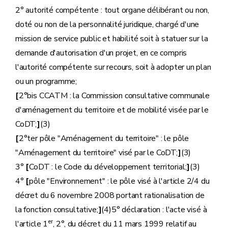
2° autorité compétente : tout organe délibérant ou non,
doté ou non de la personnalité juridique, chargé d'une
mission de service public et habilité soit à statuer sur la
demande d'autorisation d'un projet, en ce compris
l'autorité compétente sur recours, soit à adopter un plan
ou un programme;
[
2°bis CCATM : la Commission consultative communale
d'aménagement du territoire et de mobilité visée par le
CoDT;
]
(3)
[
2°ter pôle "Aménagement du territoire" : le pôle
"Aménagement du territoire" visé par le CoDT;
]
(3)
3°
[
CoDT : le Code du développement territorial;
]
(3)
4°
[
pôle "Environnement" : le pôle visé à l'article 2/4 du
décret du 6 novembre 2008 portant rationalisation de
la fonction consultative;
]
(4)5° déclaration : l'acte visé à
er
l'article 1
, 2°, du décret du 11 mars 1999 relatif au