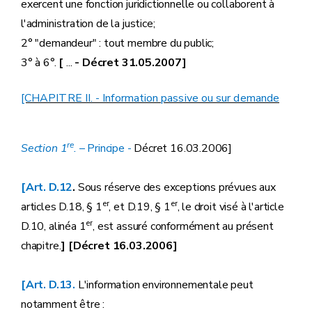
exercent une fonction juridictionnelle ou collaborent à
l'administration de la justice;
2° "demandeur" : tout membre du public;
3° à 6°.
[
...
- Décret 31.05.2007]
[CHAPITRE II. - Information passive ou sur demande
re
Section 1
.
– Principe
-
Décret 16.03.2006]
[Art. D.12
.
Sous réserve des exceptions prévues aux
er
er
articles D.18, § 1
, et D.19, § 1
, le droit visé à l'article
er
D.10, alinéa 1
, est assuré conformément au présent
chapitre.
] [Décret 16.03.2006]
[Art. D.13.
L'information environnementale peut
notamment être :