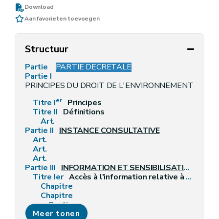
Download
Aan favorieten toevoegen
Structuur
Partie
PARTIE DECRETALE
Partie I
PRINCIPES DU DROIT DE L'ENVIRONNEMENT ET DÉ
er
Titre I
Principes
Titre II
Définitions
Art.
Partie II
INSTANCE CONSULTATIVE
Art.
Art.
Art.
Partie III
INFORMATION ET SENSIBILISATION EN MATIÈRE D'ENVIRONNEMENT
Titre Ier
Accès à l'information relative à l'environnement
Chapitre
Chapitre
Section
Meer tonen
Section