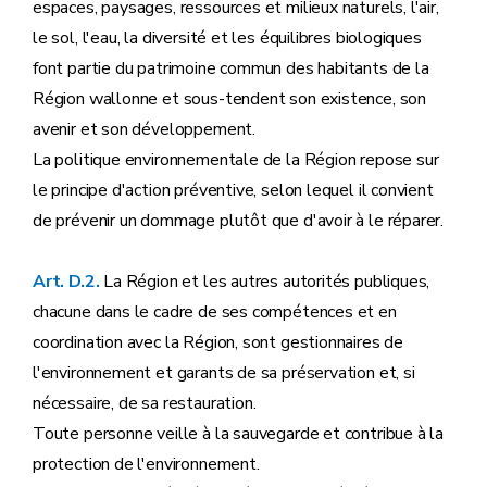
Titre IV
((Modes extinctifs éventuels de l'action publique ou administrative - décret du 24 novembre 2021, art.
espaces, paysages, ressources et milieux naturels, l'air,
Titre V
(
Poursuite pénale des infractions
- décret
le sol, l'eau, la diversité et les équilibres biologiques
Titre VI
(
Poursuite administrative des infractions
Titre VII
(
Fonds pour la Protection de l'Environnement
font partie du patrimoine commun des habitants de la
Partie
REGLEMENTAIRE
Région wallonne et sous-tendent son existence, son
Annexe
Annexe
avenir et son développement.
La politique environnementale de la Région repose sur
le principe d'action préventive, selon lequel il convient
de prévenir un dommage plutôt que d'avoir à le réparer.
Art. D.2.
La Région et les autres autorités publiques,
chacune dans le cadre de ses compétences et en
coordination avec la Région, sont gestionnaires de
l'environnement et garants de sa préservation et, si
nécessaire, de sa restauration.
Toute personne veille à la sauvegarde et contribue à la
protection de l'environnement.