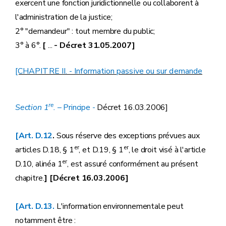
exercent une fonction juridictionnelle ou collaborent à
l'administration de la justice;
2° "demandeur" : tout membre du public;
3° à 6°.
[
...
- Décret 31.05.2007]
[CHAPITRE II. - Information passive ou sur demande
re
Section 1
.
– Principe
-
Décret 16.03.2006]
[Art. D.12
.
Sous réserve des exceptions prévues aux
er
er
articles D.18, § 1
, et D.19, § 1
, le droit visé à l'article
er
D.10, alinéa 1
, est assuré conformément au présent
chapitre.
] [Décret 16.03.2006]
[Art. D.13.
L'information environnementale peut
notamment être :