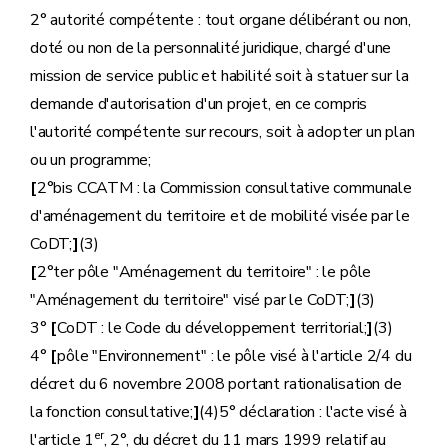
2° autorité compétente : tout organe délibérant ou non,
doté ou non de la personnalité juridique, chargé d'une
mission de service public et habilité soit à statuer sur la
demande d'autorisation d'un projet, en ce compris
l'autorité compétente sur recours, soit à adopter un plan
ou un programme;
[
2°bis CCATM : la Commission consultative communale
d'aménagement du territoire et de mobilité visée par le
CoDT;
]
(3)
[
2°ter pôle "Aménagement du territoire" : le pôle
"Aménagement du territoire" visé par le CoDT;
]
(3)
3°
[
CoDT : le Code du développement territorial;
]
(3)
4°
[
pôle "Environnement" : le pôle visé à l'article 2/4 du
décret du 6 novembre 2008 portant rationalisation de
la fonction consultative;
]
(4)5° déclaration : l'acte visé à
er
l'article 1
, 2°, du décret du 11 mars 1999 relatif au