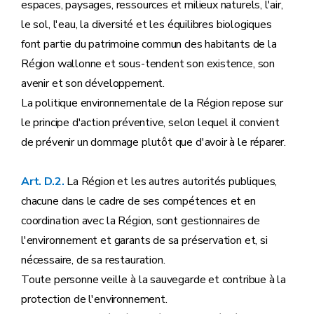
Titre IV
((Modes extinctifs éventuels de l'action publique ou administrative - décret du 24 novembre 2021, art.
espaces, paysages, ressources et milieux naturels, l'air,
Titre V
(
Poursuite pénale des infractions
- décret
le sol, l'eau, la diversité et les équilibres biologiques
Titre VI
(
Poursuite administrative des infractions
Titre VII
(
Fonds pour la Protection de l'Environnement
font partie du patrimoine commun des habitants de la
Partie
REGLEMENTAIRE
Région wallonne et sous-tendent son existence, son
Annexe
Annexe
avenir et son développement.
La politique environnementale de la Région repose sur
le principe d'action préventive, selon lequel il convient
de prévenir un dommage plutôt que d'avoir à le réparer.
Art. D.2.
La Région et les autres autorités publiques,
chacune dans le cadre de ses compétences et en
coordination avec la Région, sont gestionnaires de
l'environnement et garants de sa préservation et, si
nécessaire, de sa restauration.
Toute personne veille à la sauvegarde et contribue à la
protection de l'environnement.