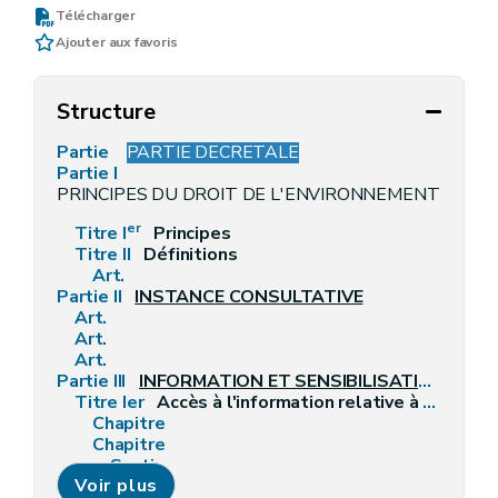
Télécharger
Ajouter aux favoris
Structure
Partie
PARTIE DECRETALE
Partie I
PRINCIPES DU DROIT DE L'ENVIRONNEMENT ET DÉ
er
Titre I
Principes
Titre II
Définitions
Art.
Partie II
INSTANCE CONSULTATIVE
Art.
Art.
Art.
Partie III
INFORMATION ET SENSIBILISATION EN MATIÈRE D'ENVIRONNEMENT
Titre Ier
Accès à l'information relative à l'environnement
Chapitre
Chapitre
Section
Voir plus
Section