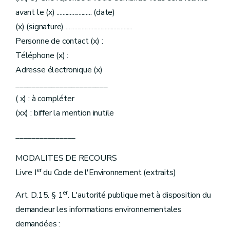
avant le (x) ........................ (date)
(x) (signature) ..............................................
Personne de contact (x) :
Téléphone (x) :
Adresse électronique (x)
_______________________
( x) : à compléter
(xx) : biffer la mention inutile
_______________
MODALITES DE RECOURS
er
Livre I
du Code de l'Environnement (extraits)
er
Art. D.15. § 1
. L'autorité publique met à disposition du
demandeur les informations environnementales
demandées :