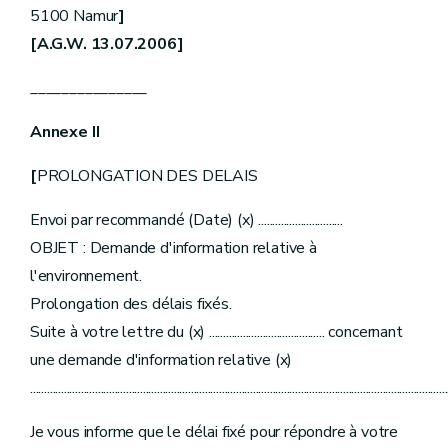
5100 Namur
]
[A.G.W. 13.07.2006]
_______________
Annexe II
[
PROLONGATION DES DELAIS
Envoi par recommandé (Date) (x) ..............................
OBJET : Demande d'information relative à
l'environnement.
Prolongation des délais fixés.
Suite à votre lettre du (x) ......................................... concernant
une demande d'information relative (x)
....................................................................................................................................................
Je vous informe que le délai fixé pour répondre à votre