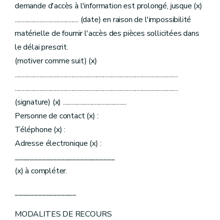
demande d'accès à l'information est prolongé, jusque (x)
.............................................. (date) en raison de l'impossibilité
matérielle de fournir l'accès des pièces sollicitées dans
le délai prescrit.
(motiver comme suit) (x)
......................................................................................................................
......................................................................................................................
(signature) (x) ..............................................
Personne de contact (x) :
Téléphone (x) :
Adresse électronique (x) :
__________________________
(x) à compléter.
________________
MODALITES DE RECOURS