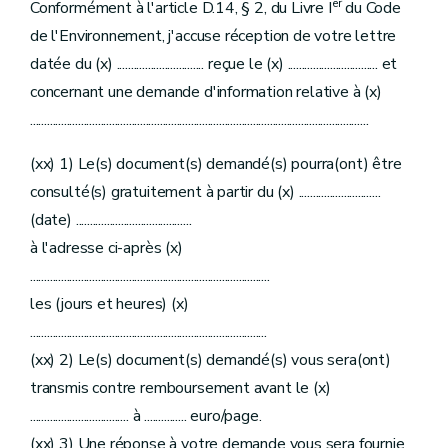
er
Conformément à l'article D.14, § 2, du Livre I
du Code
de l'Environnement, j'accuse réception de votre lettre
datée du (x) ............................... reçue le (x) ................................ et
concernant une demande d'information relative à (x)
........................................................................................................................
(xx) 1) Le(s) document(s) demandé(s) pourra(ont) être
consulté(s) gratuitement à partir du (x) .............................
(date) .........................................
à l'adresse ci-après (x)
.....................................................................................
les (jours et heures) (x)
....................................................................................
(xx) 2) Le(s) document(s) demandé(s) vous sera(ont)
transmis contre remboursement avant le (x)
................................... à ............... euro/page.
(xx) 3) Une réponse à votre demande vous sera fournie