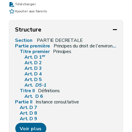
Télécharger
Ajouter aux favoris
Structure
Section
PARTIE DECRETALE
Partie première
Principes du droit de l'environnement et définitions générales
Titre premier
Principes
er
Art. D 1
Art. D 2
Art. D 3
Art. D 4
Art. D 5
Art.
D5-1
Titre II
Définitions
Art. D 6
Partie II
Instance consultative
Art. D 7
Art. D 8
Art. D 9
Partie III
Information et sensibilisation en matière d'environnement
Voir plus
Titre premier
Accès à l'information relative à l'environnement