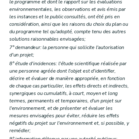
le programme et dont le rapport sur les évaluations
Art. D 92
Partie VII
. - Responsabilité environnementale en ce qui concerne la prevention et la reparation des dommages environnementaux
environnementales, les observations et avis émis par
Titre premier
Objectifs
les instances et le public consultés, ont été pris en
Art. D93
considération, ainsi que les raisons du choix du plan ou
Titre II
Définitions
du programme tel qu'adopté, compte tenu des autres
Art. D94
Titre III
Champ d'application
solutions raisonnables envisagées;
Art. D95
7° demandeur: la personne qui sollicite l'autorisation
Art. D96
d'un projet;
Art. D97
Titre IV
Exclusions
8° étude d'incidences: l'étude scientifique réalisée par
Art. D98
une personne agréée dont l'objet est d'identifIer,
Art. D99
décrire et évaluer de manière appropriée, en fonction
Art. D100
de chaque cas particulIer, les effets directs et indirects,
Art. D101
Art. D102
synergiques ou cumulatifs, à court, moyen et long
Art. D103
termes, permanents et temporaires, d'un projet sur
Titre V
Évaluation et réparation des dommages environnementaux
l'environnement, et de présenter et évaluer les
Chapitre premier
Évaluation de l'étendue des dommages environnementaux causes aux espèces ou aux habitats
Art. D104
mesures envisagées pour éviter, réduire les effets
Chapitre II
Réparation des dommages
négatifs du projet sur l'environnement et, si possible, y
Section première
Principes
remédIer;
Art. D105
9° information détenue par une autorité publique: