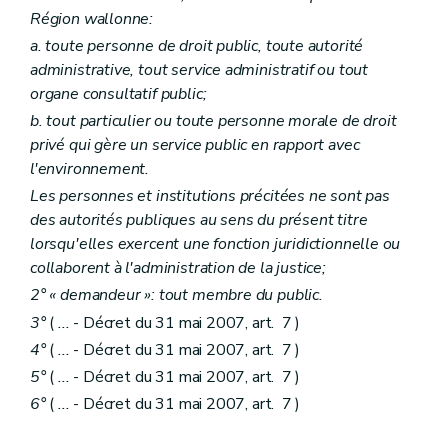
Art. R 92
Région wallonne:
Art. R 93
Chapitre II
Formation des agents visés à l'article D. 140, §§2 et 3 – AGW du 5 décembre 2008, art. 1
a. toute personne de droit public, toute autorité
Art. R 94
administrative, tout service administratif ou tout
Chapitre III
Modalités relatives au prélèvement des échantillons, à l'exécution des analyses et aux règles d'agrément des laboratoires – AGW du 5 décembre 2008, art. 1
organe consultatif public;
Section première
Echantillonnage – AGW du 5 décembre 2008, art. 1
Art. R 95
b. tout particulier ou toute personne morale de droit
Art. R 96
privé qui gère un service public en rapport avec
Art. R 97
l'environnement.
Art. R 98
Art. R 99
Les personnes et institutions précitées ne sont pas
Art. R 100
des autorités publiques au sens du présent titre
Section 2
Agrément des laboratoires – AGW du 5 décembre 2008, art. 1
lorsqu'elles exercent une fonction juridictionnelle ou
Art. R 101
collaborent à l'administration de la justice;
Art. R 102
Art. R 103
2° « demandeur »: tout membre du public.
Art. R 104
3°
(
...
- Décret du 31 mai 2007, art. 7 )
Art. R 105
Section 3
Protocoles d'analyse – AGW du 5 décembre 2008, art. 1
4°
(
...
- Décret du 31 mai 2007, art. 7 )
Art. R 106
5°
(
...
- Décret du 31 mai 2007, art. 7 )
Art. R 107
Art. R 108
6°
(
...
- Décret du 31 mai 2007, art. 7 )
Chapitre IV
Modalités relatives à la transaction – AGW du 5 décembre 2008, art. 1
Art. R 109