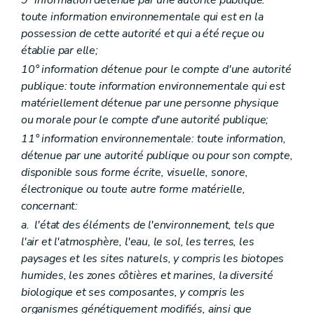
Section II
Objectifs en matière de réparation
Art. D106
toute information environnementale qui est en la
Section III
Identification des mesures de réparation
possession de cette autorité et qui a été reçue ou
Art. D107
établie par elle;
Art. D108
Art. D109
10° information détenue pour le compte d'une autorité
Art. D110
publique: toute information environnementale qui est
Art. D111
matériellement détenue par une personne physique
Titre VI
Obligations de l'exploitant
ou morale pour le compte d'une autorité publique;
Chapitre premier
Action de prévention
Art. D112
11° information environnementale: toute information,
Chapitre II
Action de réparation
détenue par une autorité publique ou pour son compte,
Art. D113
disponible sous forme écrite, visuelle, sonore,
Titre VII
Missions de l'autorité compétente
Art. D114
électronique ou toute autre forme matérielle,
Art. D115
concernant:
Art. D116
a.
l'état des éléments de l'environnement, tels que
Art. D117
Art. D118
l'air et l'atmosphère, l'eau, le sol, les terres, les
Art. D119
paysages et les sites naturels, y compris les biotopes
Art. D120
humides, les zones côtières et marines, la diversité
Art. D121
biologique et ses composantes, y compris les
Titre VIII
Coûts liés à la prévention et à la réparation
Art. D122
organismes génétiquement modifiés, ainsi que