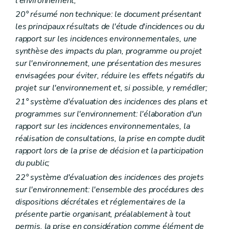
l'environnement;
Art. R 23
Art. R 24
20° résumé non technique: le document présentant
Art. R 25
les principaux résultats de l'étude d'incidences ou du
Art. R 26
rapport sur les incidences environnementales, une
Art. R 27
Art. R 28
synthèse des impacts du plan, programme ou projet
Art. R 29
sur l'environnement, une présentation des mesures
Art. R 30
envisagées pour éviter, réduire les effets négatifs du
Art. R 31
projet sur l'environnement et, si possible, y remédIer;
Art. R 32
Art. R 33
21° système d'évaluation des incidences des plans et
Titre II
Initiation à l'environnement
programmes sur l'environnement: l'élaboration d'un
Art. R 34
rapport sur les incidences environnementales, la
Art. R 35
Art. R 36
réalisation de consultations, la prise en compte dudit
Art. R 37
rapport lors de la prise de décision et la participation
Art. R 38
du public;
Art. R 39
Art. R 40
22° système d'évaluation des incidences des projets
Art. R 41
sur l'environnement: l'ensemble des procédures des
Titre III
Participation du public en matière d'environnement
dispositions décrétales et réglementaires de la
Chapitre premier
De la réunion d'information
présente partie organisant, préalablement à tout
Art. R41-1
Art. R41-2
permis, la prise en considération comme élément de