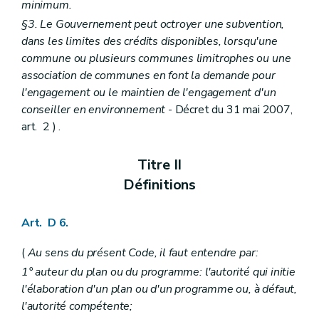
minimum.
Art. D 50
Art. D 51
§3. Le Gouvernement peut octroyer une subvention,
Chapitre II
Système d'évaluation des incidences des plans et programmes sur l'environnement
dans les limites des crédits disponibles, lorsqu'une
Art. D 52
commune ou plusieurs communes limitrophes ou une
Art. D 53
association de communes en font la demande pour
Art. D 54
Art. D 55
l'engagement ou le maintien de l'engagement d'un
Art. D 56
conseiller en environnement
- Décret du 31 mai 2007,
Art. D 57
art. 2 ) .
Art. D 58
Art. D 59
Art. D 60
Titre II
Art. D 61
Définitions
Chapitre III
Système d'évaluation des incidences de projets sur l'environnement
Art. D 62
Art. D 63
Art. D 6.
Art. D 64
Art. D 65
(
Au sens du présent Code, il faut entendre par:
Art. D 66
Art. D 67
1° auteur du plan ou du programme: l'autorité qui initie
Art. D 68
l'élaboration d'un plan ou d'un programme ou, à défaut,
Art. D 69
l'autorité compétente;
Art. D 70