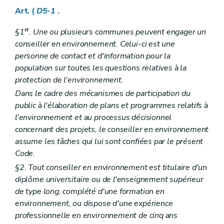
Chapitre II
Rapport sur l'état de l'environnement wallon
Art. (
D5-1
.
Art. D 32
Art. D 33
er
Art. D 34
§1
. Une ou plusieurs communes peuvent engager un
Art. D 35
conseiller en environnement. Celui-ci est une
Art. D 36
personne de contact et d'information pour la
Chapitre III
Plan d'environnement pour le développement durable
population sur toutes les questions relatives à la
Art. D 37
Art. D 38
protection de l'environnement.
Art. D 39
Dans le cadre des mécanismes de participation du
Art. D 40
public à l'élaboration de plans et programmes relatifs à
Art. D 41
Art. D 42
l'environnement et au processus décisionnel
Art. D 43
concernant des projets, le conseiller en environnement
Art. D 44
assume les tâches qui lui sont confiées par le présent
Art. D 45
Code.
Chapitre IV
Programmes sectoriels et plans de gestion de bassin hydrographique
Art. D 46
§2. Tout conseiller en environnement est titulaire d'un
Art. D 47
diplôme universitaire ou de l'enseignement supérieur
Chapitre V
Plans communaux d'environnement et de développement de la nature
de type long, complété d'une formation en
Art. D 48
Partie V
Evaluation des incidences sur l'environnement
environnement, ou dispose d'une expérience
Chapitre premier
Définitions et principes
professionnelle en environnement de cinq ans
Art. D 49