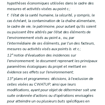
hypothèses économiques utilisées dans le cadre des
Art. D 141
Art. D 142
mesures et activités visées au point
c.;
Art. D 143
f.
l'état de la santé humaine, la sécurité, y compris, le
Chapitre II
Les moyens d'investigation – Décret du 5 juin 2008, art. 2)
cas échéant, la contamination de la chaîne alimentaire,
Art. D 144
Art. D 145
le cadre de vie, le patrimoine, pour autant qu'ils soient
Art. D 146
ou puissent être altérés par l'état des éléments de
Art. D 147
l'environnement visés au point a., ou, par
Chapitre III
Les mesures de contrainte – Décret du 5 juin 2008, art. 2)
l'intermédiaire de ces éléments, par l'un des facteurs,
Art. D 148
Art. D 149
mesures ou activités visés aux points
b.
et
c.;
Art. D 150
12° notice d'évaluation des incidences sur
Titre III
Dispositions pénales – Décret du 5 juin 2008, art. 2)
l'environnement: le document reprenant les principaux
Art. D 151
Art. D 152
paramètres écologiques du projet et mettant en
Art. D 153
évidence ses effets sur l'environnement;
Art. D 154
13° plans et programmes: décisions, à l'exclusion de
Art. D 155
Titre IV
Mesures de restitution qui peuvent être prononcées par le juge – Décret du 5 juin 2008, art. 2)
celles visées au CWATUP, ainsi que leurs
Art. D 156
modifications, ayant pour objet de déterminer soit une
Art. D 157
suite ordonnée d'actions ou d'opérations envisagées
Art. D 158
pour atteindre un ou plusieurs buts spécifiques en
Titre V
Extinction éventuelle de l'action publique moyennant une transaction – Décret du 5 juin 2008, art. 2)