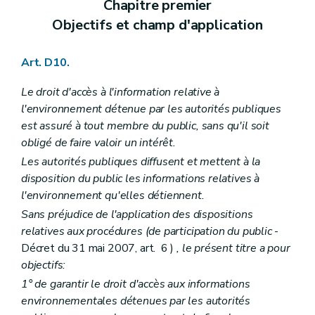
Chapitre premier
Sous-section première
Généralités
Art. R 58
Objectifs et champ d'application
Sous-section 2
Critères d'agrément
Art. R 59
Sous-section 3
Procédure d'octroi d'agrément
Art. D10.
Art. R 60
Art. R 61
Le droit d'accès à l'information relative à
Art. R 62
l'environnement détenue par les autorités publiques
Art. R 63
Art. R 64
est assuré à tout membre du public, sans qu'il soit
Art. R 65
obligé de faire valoir un intérêt.
Art. R 66
Les autorités publiques diffusent et mettent à la
Art. R 67
disposition du public les informations relatives à
Art. R 68
Art. R 69
l'environnement qu'elles détiennent.
Art. R 70
Sans préjudice de l'application des dispositions
Sous-section 4
Suspension ou retrait d'agrément
relatives aux procédures (de participation du public
-
Art. R 71
Section 2
Choix de l'auteur d'étude
Décret du 31 mai 2007, art. 6 )
, le présent titre a pour
Art. R 72
objectifs:
Section 3
Récusation d'une personne choisie en qualité d'auteur d'étude d'incidences
1° de garantir le droit d'accès aux informations
Art. R 73
Art. R 74
environnementales détenues par les autorités
Art. R 75