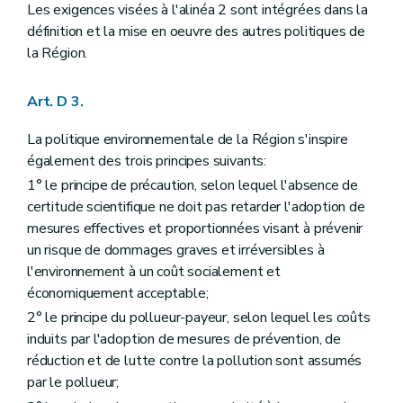
Titre III
Participation du public en matière d'environnement
Les exigences visées à l'alinéa 2 sont intégrées dans la
Chapitre premier
Dispositions générales
définition et la mise en oeuvre des autres politiques de
Section première
Classification des plans, programmes et projets
la Région.
er
Art. D29-1 §1
Section 2
Principes généraux de la participation du public
Art. D29-2
Art. D 3.
Art. D29-3
Art. D29-4
La politique environnementale de la Région s'inspire
Chapitre II
Réunion d'information
également des trois principes suivants:
Art. D29-5
Art. D29-6
1° le principe de précaution, selon lequel l'absence de
Chapitre III
Enquête publique
certitude scientifique ne doit pas retarder l'adoption de
Section première
Mesures d'annonce de l'enquête publique
mesures effectives et proportionnées visant à prévenir
Sous-section première
L'affichage
Art. D29-7
un risque de dommages graves et irréversibles à
Sous-section 2
Informations par voie électronique, télévisée, radiophonique et de presse écrite
l'environnement à un coût socialement et
Art. D29-8
économiquement acceptable;
Art. D29-9
Sous-section 3
Notification
2° le principe du pollueur-payeur, selon lequel les coûts
Art. D29-10
induits par l'adoption de mesures de prévention, de
Art. D29-11
réduction et de lutte contre la pollution sont assumés
Sous-section 4
Publicité supplémentaire
par le pollueur;
Art. D29-12
Section 2
De l'enquête publique