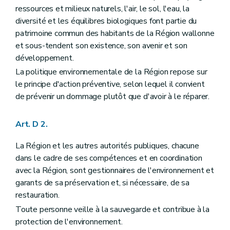
Art. D208
ressources et milieux naturels, l'air, le sol, l'eau, la
Art. D209
Art. D2010
diversité et les équilibres biologiques font partie du
Art. D2011
patrimoine commun des habitants de la Région wallonne
Art. D2012
et sous-tendent son existence, son avenir et son
Art. D2013
développement.
Art. D2014
Chapitre III
Information active
La politique environnementale de la Région repose sur
Section première
Principe
le principe d'action préventive, selon lequel il convient
Art. D2015
de prévenir un dommage plutôt que d'avoir à le réparer.
Art. D2016
Art. D2017
Section 2
Exceptions
Art. D 2.
Art. D2018
Titre II
Initiation à l'environnement
La Région et les autres autorités publiques, chacune
Art. D 21
Art. D 22
dans le cadre de ses compétences et en coordination
Art. D 23
avec la Région, sont gestionnaires de l'environnement et
Art. D 24
garants de sa préservation et, si nécessaire, de sa
Art. D 25
restauration.
Art. D 26
Art. D 27
Toute personne veille à la sauvegarde et contribue à la
Art. D 28
protection de l'environnement.
Art. D 29