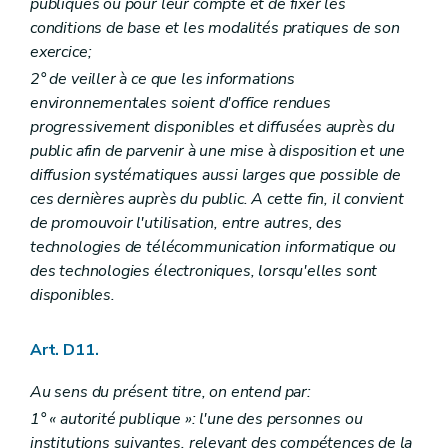
publiques ou pour leur compte et de fixer les
Chapitre V
Consultation du public avant l'introduction de la demande de permis
conditions de base et les modalités pratiques de son
Art. R 76
exercice;
Art. R 77
Art. R 78
2° de veiller à ce que les informations
Art. R 79
environnementales soient d'office rendues
Art. R 80
progressivement disponibles et diffusées auprès du
Chapitre VI
Avis portant sur l'étude d'incidences sur l'environnement et publicité de la décision
Art. R 81
public afin de parvenir à une mise à disposition et une
Art. R 82
diffusion systématiques aussi larges que possible de
Chapitre VII
Incidences transfrontières
ces dernières auprès du public. A cette fin, il convient
Art. R 83
de promouvoir l'utilisation, entre autres, des
Art. R 84
Art. R 85
technologies de télécommunication informatique ou
Chapitre VIII
Dispositions abrogatoires et transitoires
des technologies électroniques, lorsqu'elles sont
Art. R 86
disponibles.
Partie VI
Conventions environnementales
Partie VIII
Recherche, constatation, poursuite, répression et mesures de réparation des infractions – AGW du 5 décembre 2008, art. 1
Chapitre premier
Agents – AGW du 5 décembre 2008, art. 1
Art. D11.
Art. R 87
Art. R 88
Au sens du présent titre, on entend par:
Art. R 89
Art. R 90
1° « autorité publique »: l'une des personnes ou
Art. R 91
institutions suivantes, relevant des compétences de la