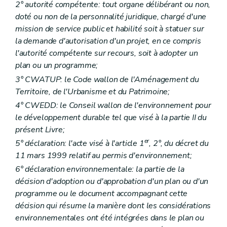
Art. D 71
2° autorité compétente: tout organe délibérant ou non,
Art. D 72
doté ou non de la personnalité juridique, chargé d'une
Art. D 73
mission de service public et habilité soit à statuer sur
Art. D 74
Art. D 75
la demande d'autorisation d'un projet, en ce compris
Art. D 76
l'autorité compétente sur recours, soit à adopter un
Art. D 77
plan ou un programme;
Chapitre IV
Dispositions pénales
Art. D 78
3° CWATUP: le Code wallon de l'Aménagement du
Chapitre V
Dispositions transitoires
Territoire, de l'Urbanisme et du Patrimoine;
Art. D 79
4° CWEDD: le Conseil wallon de l'environnement pour
Art. D 80
Art. D 81
le développement durable tel que visé à la partie II du
Partie VI
Conventions environnementales
présent Livre;
Art. D 82
er
5° déclaration: l'acte visé à l'article 1
, 2°, du décret du
Art. D 83
11 mars 1999 relatif au permis d'environnement;
Art. D 84
Art. D 85
6° déclaration environnementale: la partie de la
Art. D 86
décision d'adoption ou d'approbation d'un plan ou d'un
Art. D 87
programme ou le document accompagnant cette
Art. D 88
Art. D 89
décision qui résume la manière dont les considérations
Art. D 90
environnementales ont été intégrées dans le plan ou
Art. D 91