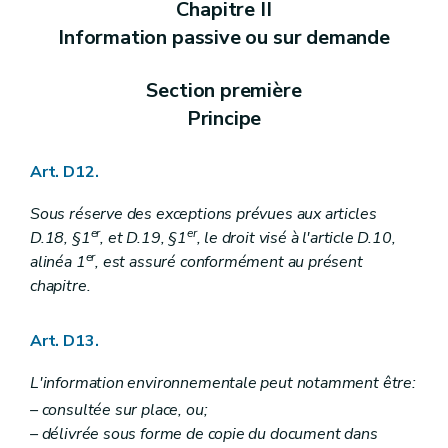
Chapitre II
Art. R 110
Art. R 111
Information passive ou sur demande
Art. R 112
Art. R 113
Chapitre V
Modalités relatives aux amendes administratives – AGW du 5 décembre 2008, art. 1
Section première
Art. R 114
Principe
Art. R 115
Chapitre VI
Fonds pour la protection de l'environnement, section incivilités environnementales – AGW du 5 décembre 2008, art. 1
Art. R 116
Art. D12.
Annexe
Annexe
Sous réserve des exceptions prévues aux articles
Annexe
er
er
D.18, §1
, et D.19, §1
, le droit visé à l'article D.10,
Annexe
er
alinéa 1
, est assuré conformément au présent
chapitre.
Art. D13.
L'information environnementale peut notamment être:
– consultée sur place, ou;
– délivrée sous forme de copie du document dans