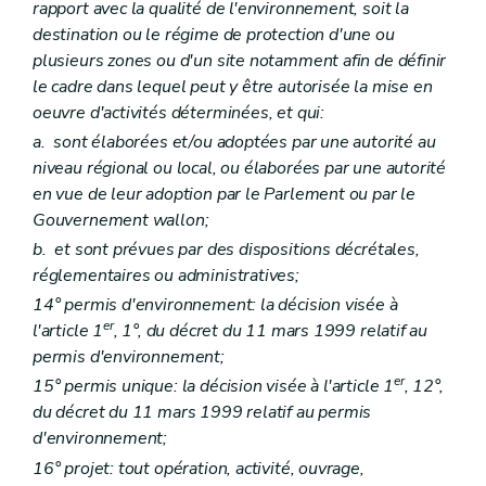
Art. D 159
rapport avec la qualité de l'environnement, soit la
Titre VI
Amendes administratives – Décret du 5 juin 2008, art. 2)
destination ou le régime de protection d'une ou
Art. D 160
plusieurs zones ou d'un site notamment afin de définir
Art. D 161
le cadre dans lequel peut y être autorisée la mise en
Art. D 162
Art. D 163
oeuvre d'activités déterminées, et qui:
Art. D 164
a.
sont élaborées et/ou adoptées par une autorité au
Art. D 165
niveau régional ou local, ou élaborées par une autorité
Art. D 166
Art. D 167
en vue de leur adoption par le Parlement ou par le
Art. D 168
Gouvernement wallon;
Art. D 169
b.
et sont prévues par des dispositions décrétales,
Titre VII
Fonds pour la Protection de l'Environnement – Décret du 5 juin 2008, art. 2)
Art. D 170
réglementaires ou administratives;
Titre VIII
Coordination de la politique criminelle environnementale – Décret du 5 juin 2008, art. 2)
14° permis d'environnement: la décision visée à
Art. D 171
er
l'article 1
, 1°, du décret du 11 mars 1999 relatif au
Section
PARTIE REGLEMENTAIRE
Partie première
Principes du droit de l'environnement et définitions générales
permis d'environnement;
Titre premier
Principes
er
15° permis unique: la décision visée à l'article 1
, 12°,
Titre II
Définitions
du décret du 11 mars 1999 relatif au permis
Art. R1
Art. R 2
d'environnement;
Partie II
Instance consultative
16° projet: tout opération, activité, ouvrage,
Art. R 3