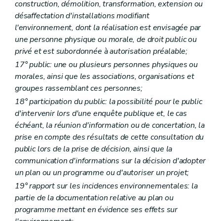
construction, démolition, transformation, extension ou
Art. R 4
désaffectation d'installations modifiant
Art. R 5
Art. R 6
l'environnement, dont la réalisation est envisagée par
Art. R 7
une personne physique ou morale, de droit public ou
Art. R 8
privé et est subordonnée à autorisation préalable;
Art. R 9
Art. R 10
17° public: une ou plusieurs personnes physiques ou
Art. R 11
morales, ainsi que les associations, organisations et
Art. R 12
groupes rassemblant ces personnes;
Art. R 13
Art. R 14
18° participation du public: la possibilité pour le public
Art. R 15
d'intervenir lors d'une enquête publique et, le cas
Art. R 16
échéant, la réunion d'information ou de concertation, la
Partie III
Information et sensibilisation en matière d'environnement
prise en compte des résultats de cette consultation du
Titre premier
Accès à l'information relative à l'environnement
Chapitre premier
Modèle de document
public lors de la prise de décision, ainsi que la
Art. R 17
communication d'informations sur la décision d'adopter
Chapitre II
(
Commission de recours
– AGW du 13 juillet 2006, art. 1
un plan ou un programme ou d'autoriser un projet;
Art. R 18
Art. R 19
19° rapport sur les incidences environnementales: la
Art. R 20
partie de la documentation relative au plan ou
Art. R 21
programme mettant en évidence ses effets sur
Art. R 22