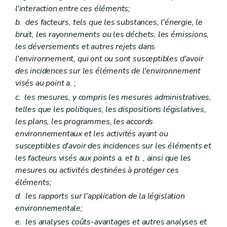
Art. D123
l'interaction entre ces éléments;
Art. D124
b.
des facteurs, tels que les substances, l'énergie, le
Art. D125
Art. D126
bruit, les rayonnements ou les déchets, les émissions,
Art. D127
les déversements et autres rejets dans
Art. D128
l'environnement, qui ont ou sont susceptibles d'avoir
Art. D129
des incidences sur les éléments de l'environnement
Art. D130
Titre IX
Demandes d'action
visés au point
a.
;
Art. D131
c.
les mesures, y compris les mesures administratives,
Art. D132
telles que les politiques, les dispositions législatives,
Art. D133
Art. D134
les plans, les programmes, les accords
Titre X
Coopération interrégionale et internationale
environnementaux et les activités ayant ou
Art. D135
susceptibles d'avoir des incidences sur les éléments et
Art. D136
les facteurs visés aux points
a.
et
b.
, ainsi que les
Art. D137
Partie VIII
Recherche, constatation, poursuite, répression et mesures de réparation des infractions en matière d'environnement – Décret du 5 juin 2008, art. 2)
mesures ou activités destinées à protéger ces
Titre premier
Dispositions générales – Décret du 5 juin 2008, art. 2)
éléments;
Art. D 138
d.
les rapports sur l'application de la législation
Art. D 139
Titre II
De la recherche et de la constatation des infractions – Décret du 5 juin 2008, art. 2)
environnementale;
Chapitre premier
Agents chargés de missions de police judiciaire – Décret du 5 juin 2008, art. 2)
e.
les analyses coûts-avantages et autres analyses et
Art. D 140