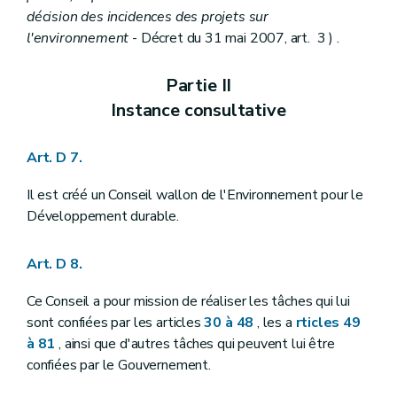
Art. R41-3
décision des incidences des projets sur
Art. R41-4
l'environnement
- Décret du 31 mai 2007, art. 3 ) .
Art. R41-5
Chapitre II
De l'avis d'enquête publique
Art. R41-6
Partie II
Chapitre III
Des incidences transfrontières
Instance consultative
Art. R41-7
Art. R41-8
Art. R41-9
Art. D 7.
Chapitre IV
Du pouvoir de substitution
Art. R41-10
Chapitre V
Publicité relative à la décision
Il est créé un Conseil wallon de l'Environnement pour le
Art. R41-11
Développement durable.
Chapitre VI
Du conseiller en environnement
Art. R41-12
Art. R41-13
Art. D 8.
Art. R41-14
Art. R41-15
Ce Conseil a pour mission de réaliser les tâches qui lui
Art. R41-16
sont confiées par les articles
30 à 48
, les a
rticles 49
Partie IV
Planification environnementale dans le cadre du développement durable
à 81
, ainsi que d'autres tâches qui peuvent lui être
Art. R 42
Art. R 43
confiées par le Gouvernement.
Art. R 44
Art. R 45