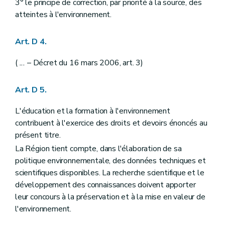
3° le principe de correction, par priorité à la source, des
Art. D29-13
atteintes à l'environnement.
Section 3
Modalités de l'accès à l'information dans le cadre de l'enquête publique
Art. D29-14
Art. D29-15
Art. D 4.
Art. D29-16
Art. D29-17
(
...
– Décret du 16 mars 2006, art. 3)
Art. D29-18
Art. D29-19
Section 4
Pouvoir de substitution
Art. D 5.
Art. D29-20
Chapitre IV
Publicité relative à la décision
L'éducation et la formation à l'environnement
Art. D29-21
contribuent à l'exercice des droits et devoirs énoncés au
Art. D29-22
Art. D29-23
présent titre.
Art. D29-24
La Région tient compte, dans l'élaboration de sa
Chapitre V
Comité d'accompagnement
politique environnementale, des données techniques et
Art. D29-25
Art. D29-26
scientifiques disponibles. La recherche scientifique et le
Art. D29-27
développement des connaissances doivent apporter
Partie IV
Planification environnementale dans le cadre du développement durable
leur concours à la préservation et à la mise en valeur de
Chapitre premier
Dispositions générales
Art. D 30
l'environnement.
Art. D 31