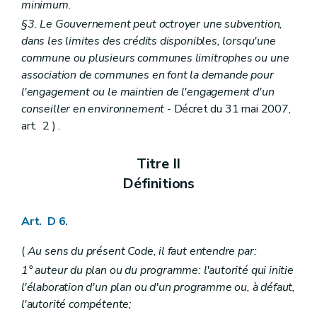
minimum.
Art. D 59
Art. D 60
§3. Le Gouvernement peut octroyer une subvention,
Art. D 61
dans les limites des crédits disponibles, lorsqu'une
Chapitre III
Système d'évaluation des incidences de projets sur l'environnement
commune ou plusieurs communes limitrophes ou une
Art. D 62
association de communes en font la demande pour
Art. D 63
Art. D 64
l'engagement ou le maintien de l'engagement d'un
Art. D 65
conseiller en environnement
- Décret du 31 mai 2007,
Art. D 66
art. 2 ) .
Art. D 67
Art. D 68
Art. D 69
Titre II
Art. D 70
Définitions
Art. D 71
Art. D 72
Art. D 73
Art. D 6.
Art. D 74
Art. D 75
(
Au sens du présent Code, il faut entendre par:
Art. D 76
Art. D 77
1° auteur du plan ou du programme: l'autorité qui initie
Chapitre IV
Dispositions pénales
l'élaboration d'un plan ou d'un programme ou, à défaut,
Art. D 78
l'autorité compétente;
Chapitre V
Dispositions transitoires