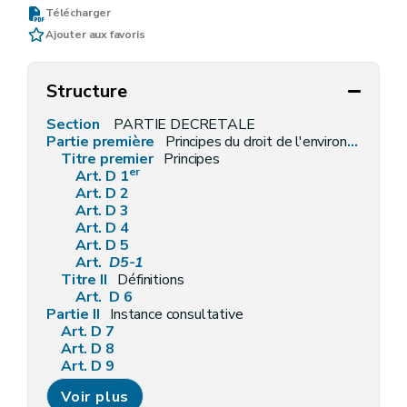
Télécharger
Ajouter aux favoris
Structure
Section
PARTIE DECRETALE
Partie première
Principes du droit de l'environnement et définitions générales
Titre premier
Principes
er
Art. D 1
Art. D 2
Art. D 3
Art. D 4
Art. D 5
Art.
D5-1
Titre II
Définitions
Art. D 6
Partie II
Instance consultative
Art. D 7
Art. D 8
Art. D 9
Partie III
Information et sensibilisation en matière d'environnement
Voir plus
Titre premier
Accès à l'information relative à l'environnement