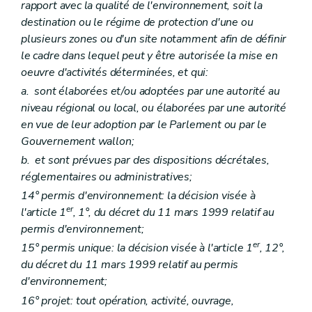
Art. R 32
rapport avec la qualité de l'environnement, soit la
Art. R 33
destination ou le régime de protection d'une ou
Titre II
Initiation à l'environnement
plusieurs zones ou d'un site notamment afin de définir
Art. R 34
le cadre dans lequel peut y être autorisée la mise en
Art. R 35
Art. R 36
oeuvre d'activités déterminées, et qui:
Art. R 37
a.
sont élaborées et/ou adoptées par une autorité au
Art. R 38
niveau régional ou local, ou élaborées par une autorité
Art. R 39
Art. R 40
en vue de leur adoption par le Parlement ou par le
Art. R 41
Gouvernement wallon;
Titre III
Participation du public en matière d'environnement
b.
et sont prévues par des dispositions décrétales,
Chapitre premier
De la réunion d'information
Art. R41-1
réglementaires ou administratives;
Art. R41-2
14° permis d'environnement: la décision visée à
Art. R41-3
er
l'article 1
, 1°, du décret du 11 mars 1999 relatif au
Art. R41-4
Art. R41-5
permis d'environnement;
Chapitre II
De l'avis d'enquête publique
er
15° permis unique: la décision visée à l'article 1
, 12°,
Art. R41-6
du décret du 11 mars 1999 relatif au permis
Chapitre III
Des incidences transfrontières
Art. R41-7
d'environnement;
Art. R41-8
16° projet: tout opération, activité, ouvrage,
Art. R41-9