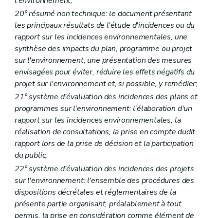
l'environnement;
Section 2
Incidences transfrontières
Art. R 50
20° résumé non technique: le document présentant
Art. R 51
les principaux résultats de l'étude d'incidences ou du
Chapitre III
Système d'évaluation des incidences des projets sur l'environnement
rapport sur les incidences environnementales, une
Art. R 52
Art. R 53
synthèse des impacts du plan, programme ou projet
Art. R 54
sur l'environnement, une présentation des mesures
Section première
Forme et contenu de la notice d'évaluation
envisagées pour éviter, réduire les effets négatifs du
Art. R 55
projet sur l'environnement et, si possible, y remédIer;
Section 2
Projets soumis à étude d'incidences
Art. R 56
21° système d'évaluation des incidences des plans et
Section 3
Forme et contenu de l'étude d'incidences
programmes sur l'environnement: l'élaboration d'un
Art. R 57
rapport sur les incidences environnementales, la
Chapitre IV
Auteurs d'études d'incidences
Section première
Agrément, suspension et retrait d'agrément des auteurs d'études d'incidences
réalisation de consultations, la prise en compte dudit
Sous-section première
Généralités
rapport lors de la prise de décision et la participation
Art. R 58
du public;
Sous-section 2
Critères d'agrément
Art. R 59
22° système d'évaluation des incidences des projets
Sous-section 3
Procédure d'octroi d'agrément
sur l'environnement: l'ensemble des procédures des
Art. R 60
dispositions décrétales et réglementaires de la
Art. R 61
présente partie organisant, préalablement à tout
Art. R 62
Art. R 63
permis, la prise en considération comme élément de