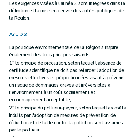
Art. D29-6
Les exigences visées à l'alinéa 2 sont intégrées dans la
Chapitre III
Enquête publique
définition et la mise en oeuvre des autres politiques de
Section première
Mesures d'annonce de l'enquête publique
la Région.
Sous-section première
L'affichage
Art. D29-7
Sous-section 2
Informations par voie électronique, télévisée, radiophonique et de presse écrite
Art. D 3.
Art. D29-8
Art. D29-9
La politique environnementale de la Région s'inspire
Sous-section 3
Notification
également des trois principes suivants:
Art. D29-10
Art. D29-11
1° le principe de précaution, selon lequel l'absence de
Sous-section 4
Publicité supplémentaire
certitude scientifique ne doit pas retarder l'adoption de
Art. D29-12
mesures effectives et proportionnées visant à prévenir
Section 2
De l'enquête publique
Art. D29-13
un risque de dommages graves et irréversibles à
Section 3
Modalités de l'accès à l'information dans le cadre de l'enquête publique
l'environnement à un coût socialement et
Art. D29-14
économiquement acceptable;
Art. D29-15
Art. D29-16
2° le principe du pollueur-payeur, selon lequel les coûts
Art. D29-17
induits par l'adoption de mesures de prévention, de
Art. D29-18
réduction et de lutte contre la pollution sont assumés
Art. D29-19
par le pollueur;
Section 4
Pouvoir de substitution
Art. D29-20