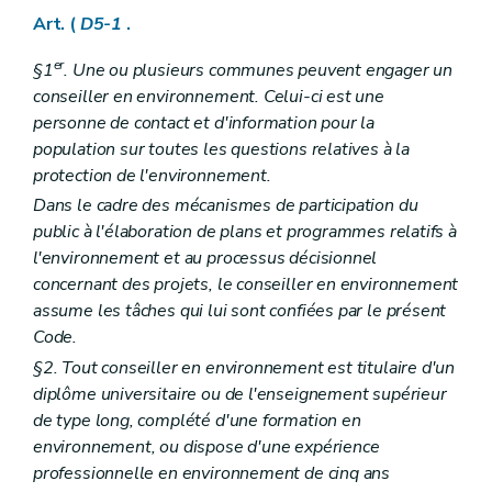
Art. D 40
Art. (
D5-1
.
Art. D 41
Art. D 42
er
Art. D 43
§1
. Une ou plusieurs communes peuvent engager un
Art. D 44
conseiller en environnement. Celui-ci est une
Art. D 45
personne de contact et d'information pour la
Chapitre IV
Programmes sectoriels et plans de gestion de bassin hydrographique
population sur toutes les questions relatives à la
Art. D 46
Art. D 47
protection de l'environnement.
Chapitre V
Plans communaux d'environnement et de développement de la nature
Dans le cadre des mécanismes de participation du
Art. D 48
public à l'élaboration de plans et programmes relatifs à
Partie V
Evaluation des incidences sur l'environnement
Chapitre premier
Définitions et principes
l'environnement et au processus décisionnel
Art. D 49
concernant des projets, le conseiller en environnement
Art. D 50
assume les tâches qui lui sont confiées par le présent
Art. D 51
Code.
Chapitre II
Système d'évaluation des incidences des plans et programmes sur l'environnement
Art. D 52
§2. Tout conseiller en environnement est titulaire d'un
Art. D 53
diplôme universitaire ou de l'enseignement supérieur
Art. D 54
de type long, complété d'une formation en
Art. D 55
Art. D 56
environnement, ou dispose d'une expérience
Art. D 57
professionnelle en environnement de cinq ans
Art. D 58