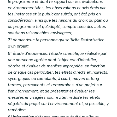
le programme et dont le rapport sur les évaluations
Titre IV
Exclusions
Art. D98
environnementales, les observations et avis émis par
Art. D99
les instances et le public consultés, ont été pris en
Art. D100
considération, ainsi que les raisons du choix du plan ou
Art. D101
du programme tel qu'adopté, compte tenu des autres
Art. D102
Art. D103
solutions raisonnables envisagées;
Titre V
Évaluation et réparation des dommages environnementaux
7° demandeur: la personne qui sollicite l'autorisation
Chapitre premier
Évaluation de l'étendue des dommages environnementaux causes aux espèces ou aux habitats
d'un projet;
Art. D104
Chapitre II
Réparation des dommages
8° étude d'incidences: l'étude scientifique réalisée par
Section première
Principes
une personne agréée dont l'objet est d'identifIer,
Art. D105
décrire et évaluer de manière appropriée, en fonction
Section II
Objectifs en matière de réparation
de chaque cas particulIer, les effets directs et indirects,
Art. D106
Section III
Identification des mesures de réparation
synergiques ou cumulatifs, à court, moyen et long
Art. D107
termes, permanents et temporaires, d'un projet sur
Art. D108
l'environnement, et de présenter et évaluer les
Art. D109
Art. D110
mesures envisagées pour éviter, réduire les effets
Art. D111
négatifs du projet sur l'environnement et, si possible, y
Titre VI
Obligations de l'exploitant
remédIer;
Chapitre premier
Action de prévention
9° information détenue par une autorité publique: