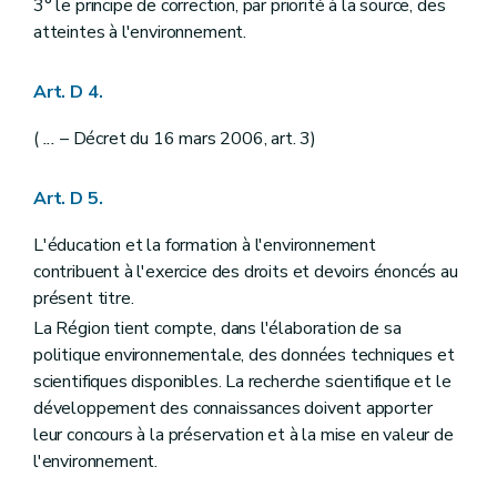
3° le principe de correction, par priorité à la source, des
Chapitre IV
Publicité relative à la décision
atteintes à l'environnement.
Art. D29-21
Art. D29-22
Art. D29-23
Art. D 4.
Art. D29-24
Chapitre V
Comité d'accompagnement
(
...
– Décret du 16 mars 2006, art. 3)
Art. D29-25
Art. D29-26
Art. D29-27
Art. D 5.
Partie IV
Planification environnementale dans le cadre du développement durable
Chapitre premier
Dispositions générales
L'éducation et la formation à l'environnement
Art. D 30
contribuent à l'exercice des droits et devoirs énoncés au
Art. D 31
Chapitre II
Rapport sur l'état de l'environnement wallon
présent titre.
Art. D 32
La Région tient compte, dans l'élaboration de sa
Art. D 33
politique environnementale, des données techniques et
Art. D 34
Art. D 35
scientifiques disponibles. La recherche scientifique et le
Art. D 36
développement des connaissances doivent apporter
Chapitre III
Plan d'environnement pour le développement durable
leur concours à la préservation et à la mise en valeur de
Art. D 37
Art. D 38
l'environnement.
Art. D 39