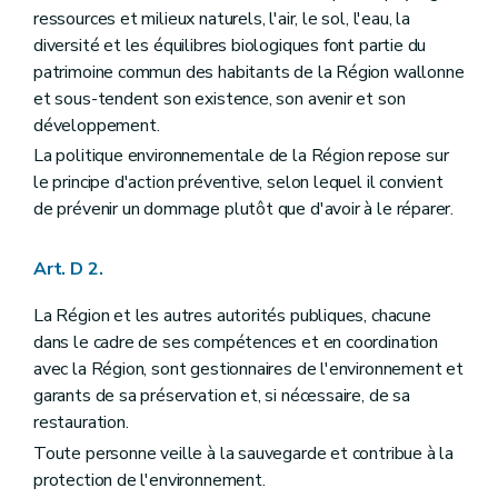
Art. D208
ressources et milieux naturels, l'air, le sol, l'eau, la
Art. D209
Art. D2010
diversité et les équilibres biologiques font partie du
Art. D2011
patrimoine commun des habitants de la Région wallonne
Art. D2012
et sous-tendent son existence, son avenir et son
Art. D2013
développement.
Art. D2014
Chapitre III
Information active
La politique environnementale de la Région repose sur
Section première
Principe
le principe d'action préventive, selon lequel il convient
Art. D2015
de prévenir un dommage plutôt que d'avoir à le réparer.
Art. D2016
Art. D2017
Section 2
Exceptions
Art. D 2.
Art. D2018
Titre III
Participation du public en matière d'environnement
La Région et les autres autorités publiques, chacune
Chapitre premier
Dispositions générales
Section première
Classification des plans, programmes et projets
dans le cadre de ses compétences et en coordination
er
Art. D29-1 §1
avec la Région, sont gestionnaires de l'environnement et
Section 2
Principes généraux de la participation du public
garants de sa préservation et, si nécessaire, de sa
Art. D29-2
restauration.
Art. D29-3
Art. D29-4
Toute personne veille à la sauvegarde et contribue à la
Chapitre II
Réunion d'information
protection de l'environnement.
Art. D29-5