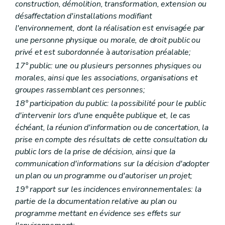
construction, démolition, transformation, extension ou
Chapitre IV
Du pouvoir de substitution
désaffectation d'installations modifiant
Art. R41-10
Chapitre V
Publicité relative à la décision
l'environnement, dont la réalisation est envisagée par
Art. R41-11
une personne physique ou morale, de droit public ou
Chapitre VI
Du conseiller en environnement
privé et est subordonnée à autorisation préalable;
Art. R41-12
Art. R41-13
17° public: une ou plusieurs personnes physiques ou
Art. R41-14
morales, ainsi que les associations, organisations et
Art. R41-15
groupes rassemblant ces personnes;
Art. R41-16
Partie IV
Planification environnementale dans le cadre du développement durable
18° participation du public: la possibilité pour le public
Art. R 42
d'intervenir lors d'une enquête publique et, le cas
Art. R 43
échéant, la réunion d'information ou de concertation, la
Art. R 44
prise en compte des résultats de cette consultation du
Art. R 45
Partie V
Evaluation des incidences sur l'environnement
public lors de la prise de décision, ainsi que la
Chapitre premier
Définitions
communication d'informations sur la décision d'adopter
Art. R 46
un plan ou un programme ou d'autoriser un projet;
Chapitre II
Système d'évaluation des incidences des plans et programmes sur l'environnement
Art. R 47
19° rapport sur les incidences environnementales: la
Section première
L'enquête publique
partie de la documentation relative au plan ou
Art. R 48
programme mettant en évidence ses effets sur
Art. R 49