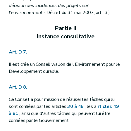
Art. R 64
décision des incidences des projets sur
Art. R 65
l'environnement
- Décret du 31 mai 2007, art. 3 ) .
Art. R 66
Art. R 67
Art. R 68
Partie II
Art. R 69
Instance consultative
Art. R 70
Sous-section 4
Suspension ou retrait d'agrément
Art. R 71
Art. D 7.
Section 2
Choix de l'auteur d'étude
Art. R 72
Section 3
Récusation d'une personne choisie en qualité d'auteur d'étude d'incidences
Il est créé un Conseil wallon de l'Environnement pour le
Art. R 73
Développement durable.
Art. R 74
Art. R 75
Chapitre V
Consultation du public avant l'introduction de la demande de permis
Art. D 8.
Art. R 76
Art. R 77
Ce Conseil a pour mission de réaliser les tâches qui lui
Art. R 78
sont confiées par les articles
30 à 48
, les a
rticles 49
Art. R 79
à 81
, ainsi que d'autres tâches qui peuvent lui être
Art. R 80
Chapitre VI
Avis portant sur l'étude d'incidences sur l'environnement et publicité de la décision
confiées par le Gouvernement.
Art. R 81
Art. R 82