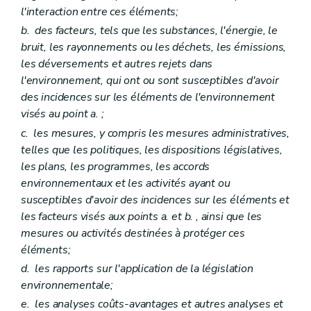
Art. D132
l'interaction entre ces éléments;
Art. D133
b.
des facteurs, tels que les substances, l'énergie, le
Art. D134
Titre X
Coopération interrégionale et internationale
bruit, les rayonnements ou les déchets, les émissions,
Art. D135
les déversements et autres rejets dans
Art. D136
l'environnement, qui ont ou sont susceptibles d'avoir
Art. D137
des incidences sur les éléments de l'environnement
Section
PARTIE REGLEMENTAIRE
Partie première
Principes du droit de l'environnement et définitions générales
visés au point
a.
;
Titre premier
Principes
c.
les mesures, y compris les mesures administratives,
Titre II
Définitions
telles que les politiques, les dispositions législatives,
Art. R1
Art. R 2
les plans, les programmes, les accords
Partie II
Instance consultative
environnementaux et les activités ayant ou
Art. R 3
susceptibles d'avoir des incidences sur les éléments et
Art. R 4
les facteurs visés aux points
a.
et
b.
, ainsi que les
Art. R 5
Art. R 6
mesures ou activités destinées à protéger ces
Art. R 7
éléments;
Art. R 8
d.
les rapports sur l'application de la législation
Art. R 9
Art. R 10
environnementale;
Art. R 11
e.
les analyses coûts-avantages et autres analyses et
Art. R 12