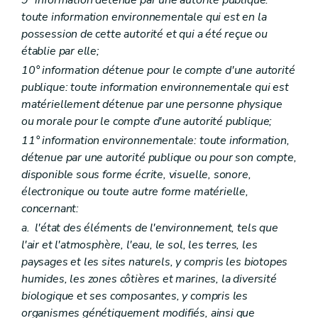
Art. D112
Chapitre II
Action de réparation
toute information environnementale qui est en la
Art. D113
possession de cette autorité et qui a été reçue ou
Titre VII
Missions de l'autorité compétente
établie par elle;
Art. D114
Art. D115
10° information détenue pour le compte d'une autorité
Art. D116
publique: toute information environnementale qui est
Art. D117
matériellement détenue par une personne physique
Art. D118
ou morale pour le compte d'une autorité publique;
Art. D119
Art. D120
11° information environnementale: toute information,
Art. D121
détenue par une autorité publique ou pour son compte,
Titre VIII
Coûts liés à la prévention et à la réparation
disponible sous forme écrite, visuelle, sonore,
Art. D122
Art. D123
électronique ou toute autre forme matérielle,
Art. D124
concernant:
Art. D125
a.
l'état des éléments de l'environnement, tels que
Art. D126
Art. D127
l'air et l'atmosphère, l'eau, le sol, les terres, les
Art. D128
paysages et les sites naturels, y compris les biotopes
Art. D129
humides, les zones côtières et marines, la diversité
Art. D130
biologique et ses composantes, y compris les
Titre IX
Demandes d'action
Art. D131
organismes génétiquement modifiés, ainsi que