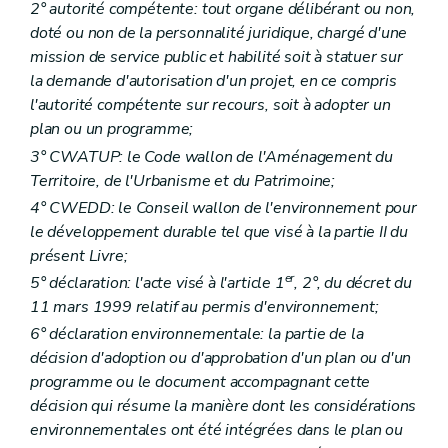
Art. D 79
2° autorité compétente: tout organe délibérant ou non,
Art. D 80
doté ou non de la personnalité juridique, chargé d'une
Art. D 81
mission de service public et habilité soit à statuer sur
Partie VI
Conventions environnementales
Art. D 82
la demande d'autorisation d'un projet, en ce compris
Art. D 83
l'autorité compétente sur recours, soit à adopter un
Art. D 84
plan ou un programme;
Art. D 85
Art. D 86
3° CWATUP: le Code wallon de l'Aménagement du
Art. D 87
Territoire, de l'Urbanisme et du Patrimoine;
Art. D 88
4° CWEDD: le Conseil wallon de l'environnement pour
Art. D 89
Art. D 90
le développement durable tel que visé à la partie II du
Art. D 91
présent Livre;
Art. D 92
er
5° déclaration: l'acte visé à l'article 1
, 2°, du décret du
Partie VII
. - Responsabilité environnementale en ce qui concerne la prevention et la reparation des dommages environnementaux
11 mars 1999 relatif au permis d'environnement;
Titre premier
Objectifs
Art. D93
6° déclaration environnementale: la partie de la
Titre II
Définitions
décision d'adoption ou d'approbation d'un plan ou d'un
Art. D94
programme ou le document accompagnant cette
Titre III
Champ d'application
Art. D95
décision qui résume la manière dont les considérations
Art. D96
environnementales ont été intégrées dans le plan ou
Art. D97