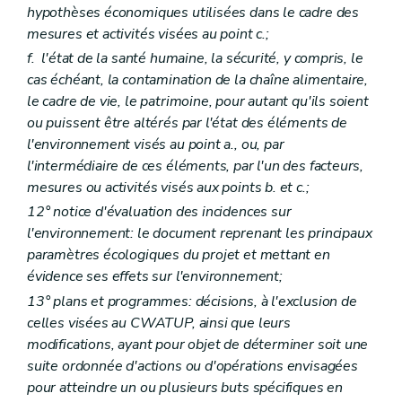
hypothèses économiques utilisées dans le cadre des
Art. R 13
Art. R 14
mesures et activités visées au point
c.;
Art. R 15
f.
l'état de la santé humaine, la sécurité, y compris, le
Art. R 16
cas échéant, la contamination de la chaîne alimentaire,
Partie III
Information et sensibilisation en matière d'environnement
Titre premier
Accès à l'information relative à l'environnement
le cadre de vie, le patrimoine, pour autant qu'ils soient
Chapitre premier
Modèle de document
ou puissent être altérés par l'état des éléments de
Art. R 17
l'environnement visés au point a., ou, par
Chapitre II
(
Commission de recours
– AGW du 13 juillet 2006, art. 1
l'intermédiaire de ces éléments, par l'un des facteurs,
Art. R 18
Art. R 19
mesures ou activités visés aux points
b.
et
c.;
Art. R 20
12° notice d'évaluation des incidences sur
Art. R 21
l'environnement: le document reprenant les principaux
Art. R 22
Art. R 23
paramètres écologiques du projet et mettant en
Art. R 24
évidence ses effets sur l'environnement;
Art. R 25
13° plans et programmes: décisions, à l'exclusion de
Art. R 26
Art. R 27
celles visées au CWATUP, ainsi que leurs
Art. R 28
modifications, ayant pour objet de déterminer soit une
Art. R 29
suite ordonnée d'actions ou d'opérations envisagées
Art. R 30
pour atteindre un ou plusieurs buts spécifiques en
Art. R 31