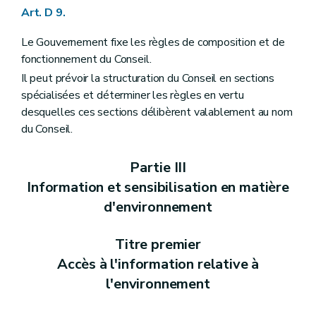
Chapitre VII
Incidences transfrontières
Art. D 9.
Art. R 83
Art. R 84
Le Gouvernement fixe les règles de composition et de
Art. R 85
fonctionnement du Conseil.
Chapitre VIII
Dispositions abrogatoires et transitoires
Il peut prévoir la structuration du Conseil en sections
Art. R 86
Partie VI
Conventions environnementales
spécialisées et déterminer les règles en vertu
Annexe
desquelles ces sections délibèrent valablement au nom
Annexe
du Conseil.
Annexe
Annexe
Annexe
Partie III
Information et sensibilisation en matière
d'environnement
Titre premier
Accès à l'information relative à
l'environnement