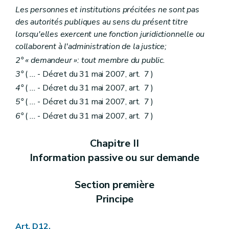
Art. R 57
Les personnes et institutions précitées ne sont pas
Chapitre IV
Auteurs d'études d'incidences
des autorités publiques au sens du présent titre
Section première
Agrément, suspension et retrait d'agrément des auteurs d'études d'incidences
lorsqu'elles exercent une fonction juridictionnelle ou
Sous-section première
Généralités
Art. R 58
collaborent à l'administration de la justice;
Sous-section 2
Critères d'agrément
2° « demandeur »: tout membre du public.
Art. R 59
3°
(
...
- Décret du 31 mai 2007, art. 7 )
Sous-section 3
Procédure d'octroi d'agrément
Art. R 60
4°
(
...
- Décret du 31 mai 2007, art. 7 )
Art. R 61
5°
(
...
- Décret du 31 mai 2007, art. 7 )
Art. R 62
Art. R 63
6°
(
...
- Décret du 31 mai 2007, art. 7 )
Art. R 64
Art. R 65
Chapitre II
Art. R 66
Art. R 67
Information passive ou sur demande
Art. R 68
Art. R 69
Art. R 70
Section première
Sous-section 4
Suspension ou retrait d'agrément
Principe
Art. R 71
Section 2
Choix de l'auteur d'étude
Art. R 72
Art. D12.