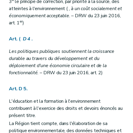
3° le principe de correction, par priorité à la source, des
Art.
D 28-14
atteintes à l'environnement (
, à un coût socialement et
Art.
D 28-15
économiquement acceptable.
– DRW du 23 juin 2016,
Section
2
Retrait et suspension de la reconnaissance ou du subventionnement
Art.
D 28-16
er
art. 1
)
Chapitre
IV
Évaluation et contrôle des associations reconnues et subventionnées et retrait de la reconnaissance ou du subventionnement
re
Section
1
Évaluation et contrôle des associations reconnues et subventionnées
Art. (
D 4
.
Art.
D 28-14
Art.
D 28-15
Section
2
Retrait et suspension de la reconnaissance ou du subventionnement
Les politiques publiques soutiennent la croissance
Art.
D 28-16
durable au travers du développement et du
Chapitre
V
De l'évaluation et du Comité d'accompagnement
déploiement d'une économie circulaire et de la
Art.
D 28-17
fonctionnalité.
– DRW du 23 juin 2016, art. 2)
Chapitre
V
De l'évaluation et du Comité d'accompagnement
Art.
D 28-17
Chapitre
VI
Évaluation des dispositions du titre II/1
Art. D 5.
Art.
D 28-18
Chapitre
VI
Évaluation des dispositions du titre II/1
Art.
D 28-18
L'éducation et la formation à l'environnement
Titre III
Participation du public en matière d'environnement
contribuent à l'exercice des droits et devoirs énoncés au
Chapitre premier
Dispositions générales
présent titre.
Section première
Classification des plans, programmes et projets
Art. D29-1
La Région tient compte, dans l'élaboration de sa
Section 2
Principes généraux de la participation du public
politique environnementale, des données techniques et