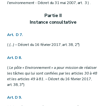
l'environnement
- Décret du 31 mai 2007, art. 3 ) .
Art. R 35
Art. R 36
Art. R 37
Partie II
Art. R 38
Instance consultative
Art. R 39
Art. R 40
Art. R 41
Art. D 7.
Titre
II/1
Reconnaissance et subventionnement structurel des associations environnementales
Chapitre
premier
Dispositions générales
Art.
R 40-2
(
(...)
– Décret du 16 février 2017, art. 38, 2°)
Chapitre
II
Reconnaissance des associations en tant qu'associations environnementales
re
Section
1
Procédure de reconnaissance des associations
Art. D 8.
Art.
R 40-3
Art.
R 40-4
Art.
R 40-5
(
Le pôle « Environnement » a pour mission de réaliser
Section
2
Contenu minimal de la demande de reconnaissance
les tâches qui lui sont confiées par les articles 30 à 48
Art.
R 40-6
et les articles 49 à 81.
– Décret du 16 février 2017,
Art.
R 40-7
art. 38, 3°)
Art.
R 40-8
Art.
R 40-9
Chapitre
III
Subventionnement structurel des associations reconnues en tant qu'associations environnementales
Art. D 9.
re
Section
1
Procédure d'octroi et de refus du subventionnement
Art.
R 40-10