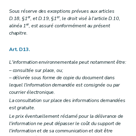
Section 3
Récusation d'une personne choisie en qualité d'auteur d'étude d'incidences
Art. R 73
Sous réserve des exceptions prévues aux articles
Art. R 74
Art. R 75
er
er
D.18, §1
, et D.19, §1
, le droit visé à l'article D.10,
Chapitre V
Consultation du public avant l'introduction de la demande de permis
er
alinéa 1
, est assuré conformément au présent
Art. R 76
chapitre.
Art. R 77
Art. R 78
Art. R 79
Art. D13.
Art. R 80
Chapitre VI
Avis portant sur l'étude d'incidences sur l'environnement et publicité de la décision
L'information environnementale peut notamment être:
Art. R 81
Art. R 82
– consultée sur place, ou;
Chapitre VII
Incidences transfrontières
– délivrée sous forme de copie du document dans
Art. R 83
lequel l'information demandée est consignée ou par
Art. R 84
courrier électronique.
Art. R 85
Chapitre VIII
Dispositions abrogatoires et transitoires
La consultation sur place des informations demandées
Art. R 86
est gratuite.
Partie VI
Conventions environnementales
Partie VIII
Recherche, constatation, poursuite, répression et mesures de réparation des infractions – AGW du 5 décembre 2008, art. 1
Le prix éventuellement réclamé pour la délivrance de
Chapitre premier
Agents – AGW du 5 décembre 2008, art. 1
l'information ne peut dépasser le coût du support de
Art. R 87
l'information et de sa communication et doit être
Art. R 88