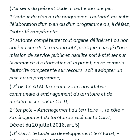
Art. D 36
Chapitre III
Plan d'environnement pour le développement durable
(
Au sens du présent Code, il faut entendre par:
Art. D 37
1° auteur du plan ou du programme: l'autorité qui initie
Art. D 38
l'élaboration d'un plan ou d'un programme ou, à défaut,
Art. D 39
Art. D 40
l'autorité compétente;
Art. D 41
2° autorité compétente: tout organe délibérant ou non,
Art. D 42
doté ou non de la personnalité juridique, chargé d'une
Art. D 43
Art. D 44
mission de service public et habilité soit à statuer sur
Art. D 45
la demande d'autorisation d'un projet, en ce compris
Chapitre IV
Programmes sectoriels et plans de gestion de bassin hydrographique
l'autorité compétente sur recours, soit à adopter un
Art. D 46
plan ou un programme;
Art. D 47
Chapitre V
Plans communaux d'environnement et de développement de la nature
(
2°
bis
CCATM: la Commission consultative
Art. D 48
communale d'aménagement du territoire et de
Partie V
Evaluation des incidences sur l'environnement
mobilité visée par le CoDT;
Chapitre premier
Définitions et principes
Art. D 49
2°
ter
pôle « Aménagement du territoire » : le pôle «
Art. D 50
Aménagement du territoire » visé par le CoDT;
–
Art. D 51
Décret du 20 juillet 2016, art. 5)
Art.
D 51/1
Chapitre II
Système d'évaluation des incidences des plans et programmes sur l'environnement
(
3° CoDT: le Code du développement territorial;
–
Art. D 52