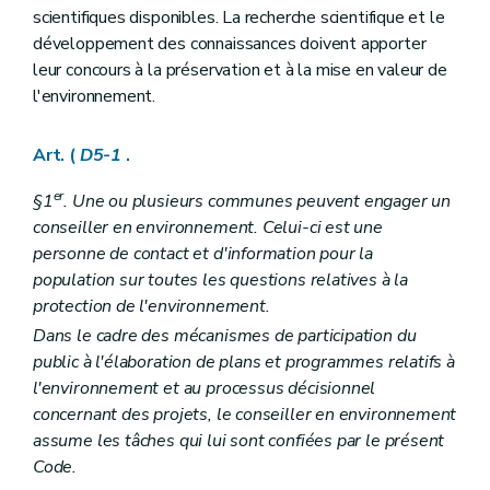
Art. D29-2
scientifiques disponibles. La recherche scientifique et le
Art. D29-3
développement des connaissances doivent apporter
Art. D29-4
Chapitre II
Réunion d'information
leur concours à la préservation et à la mise en valeur de
Art. D29-5
l'environnement.
Art. D29-6
Chapitre III
Enquête publique
Section première
Mesures d'annonce de l'enquête publique
Art. (
D5-1
.
Sous-section première
L'affichage
Art. D29-7
er
§1
. Une ou plusieurs communes peuvent engager un
Sous-section 2
Informations par voie électronique, télévisée, radiophonique et de presse écrite
conseiller en environnement. Celui-ci est une
Art. D29-8
personne de contact et d'information pour la
Art. D29-9
Sous-section 3
Notification
population sur toutes les questions relatives à la
Art. D29-10
protection de l'environnement.
Art. D29-11
Dans le cadre des mécanismes de participation du
Sous-section 4
Publicité supplémentaire
Art. D29-12
public à l'élaboration de plans et programmes relatifs à
Section 2
De l'enquête publique
l'environnement et au processus décisionnel
Art. D29-13
concernant des projets, le conseiller en environnement
Section 3
Modalités de l'accès à l'information dans le cadre de l'enquête publique
assume les tâches qui lui sont confiées par le présent
Art. D29-14
Art. D29-15
Code.
Art. D29-16