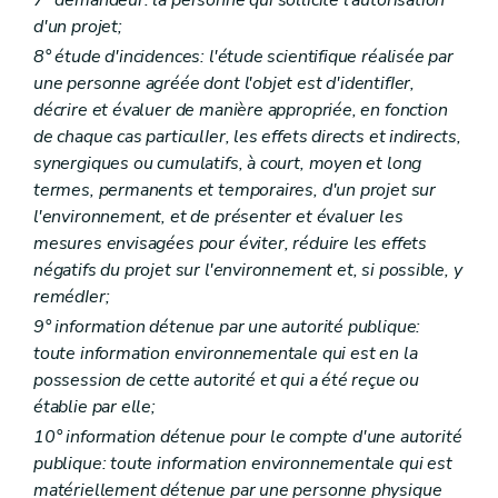
Art. D 75
Art. D 76
d'un projet;
Art. D 77
8° étude d'incidences: l'étude scientifique réalisée par
Chapitre IV
Dispositions pénales
une personne agréée dont l'objet est d'identifIer,
Art. D 78
Chapitre V
Dispositions transitoires
décrire et évaluer de manière appropriée, en fonction
Art. D 79
de chaque cas particulIer, les effets directs et indirects,
Art. D 80
synergiques ou cumulatifs, à court, moyen et long
Art. D 81
termes, permanents et temporaires, d'un projet sur
Partie VI
Conventions environnementales
Art. D 82
l'environnement, et de présenter et évaluer les
Art. D 83
mesures envisagées pour éviter, réduire les effets
Art. D 84
négatifs du projet sur l'environnement et, si possible, y
Art. D 85
Art. D 86
remédIer;
Art. D 87
9° information détenue par une autorité publique:
Art. D 88
toute information environnementale qui est en la
Art. D 89
Art. D 90
possession de cette autorité et qui a été reçue ou
Art. D 91
établie par elle;
Art. D 92
10° information détenue pour le compte d'une autorité
Partie VII
. - Responsabilité environnementale en ce qui concerne la prevention et la reparation des dommages environnementaux
publique: toute information environnementale qui est
Titre premier
Objectifs
Art. D93
matériellement détenue par une personne physique