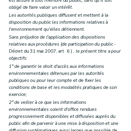
est assuré à tout membre du public, sans qu'il soit
Chapitre premier
De la réunion d'information
obligé de faire valoir un intérêt.
Art. R41-1
Les autorités publiques diffusent et mettent à la
Art. R41-2
Art. R41-3
disposition du public les informations relatives à
Art. R41-4
l'environnement qu'elles détiennent.
Art. R41-5
Sans préjudice de l'application des dispositions
Chapitre II
De l'avis d'enquête publique
Art. R41-6
relatives aux procédures (de participation du public
-
Chapitre III
Des incidences transfrontières
Décret du 31 mai 2007, art. 6 )
, le présent titre a pour
Art. R41-7
objectifs:
Art. R41-8
Art. R41-9
1° de garantir le droit d'accès aux informations
Chapitre IV
Du pouvoir de substitution
environnementales détenues par les autorités
Art. R41-10
publiques ou pour leur compte et de fixer les
Chapitre V
Publicité relative à la décision
conditions de base et les modalités pratiques de son
Art. R41-11
Chapitre VI
Du conseiller en environnement
exercice;
Art. R41-12
2° de veiller à ce que les informations
Art. R41-13
environnementales soient d'office rendues
Art. R41-14
Art. R41-15
progressivement disponibles et diffusées auprès du
Art. R41-16
public afin de parvenir à une mise à disposition et une
Partie IV
Planification environnementale dans le cadre du développement durable
diffusion systématiques aussi larges que possible de