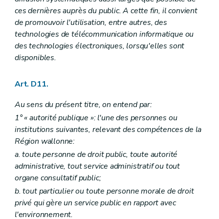
Art. R 42
ces dernières auprès du public. A cette fin, il convient
Art. R 43
Art. R 44
de promouvoir l'utilisation, entre autres, des
Art. R 45
technologies de télécommunication informatique ou
Partie V
Evaluation des incidences sur l'environnement
des technologies électroniques, lorsqu'elles sont
Chapitre premier
Définitions
disponibles.
Art. R 46
Chapitre II
Système d'évaluation des incidences des plans et programmes sur l'environnement
Art. R 47
Art. D11.
Section première
L'enquête publique
Art. R 48
Art. R 49
Au sens du présent titre, on entend par:
Section 2
Incidences transfrontières
1° « autorité publique »: l'une des personnes ou
Art. R 50
institutions suivantes, relevant des compétences de la
Art. R 51
Chapitre III
Système d'évaluation des incidences des projets sur l'environnement
Région wallonne:
Art. R 52
a. toute personne de droit public, toute autorité
Art. R 53
administrative, tout service administratif ou tout
Art. R 54
organe consultatif public;
Section première
Forme et contenu de la notice d'évaluation
Art. R 55
b. tout particulier ou toute personne morale de droit
Section 2
Projets soumis à étude d'incidences
privé qui gère un service public en rapport avec
Art. R 56
l'environnement.
Section 3
Forme et contenu de l'étude d'incidences