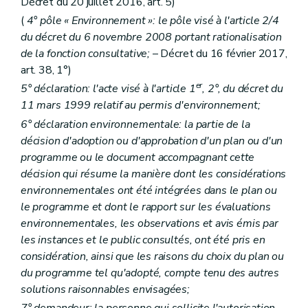
Décret du 20 juillet 2016, art. 5)
Art. D 53
Art. D 54
(
4° pôle « Environnement »: le pôle visé à l'article 2/4
Art. D 55
du décret du 6 novembre 2008 portant rationalisation
Art. D 56
de la fonction consultative;
– Décret du 16 février 2017,
Art. D 57
art. 38, 1°)
Art. D 58
Art. D 59
er
5° déclaration: l'acte visé à l'article 1
, 2°, du décret du
Art. D 60
11 mars 1999 relatif au permis d'environnement;
Art. D 61
6° déclaration environnementale: la partie de la
Chapitre III
Système d'évaluation des incidences de projets sur l'environnement
Art. D 62
décision d'adoption ou d'approbation d'un plan ou d'un
Art. D 63
programme ou le document accompagnant cette
Art. D 64
décision qui résume la manière dont les considérations
Art. D 65
environnementales ont été intégrées dans le plan ou
Art. D 66
Art. D 68
le programme et dont le rapport sur les évaluations
Art. D 67
environnementales, les observations et avis émis par
Art. D 69
les instances et le public consultés, ont été pris en
Art. D 70
Art. D 71
considération, ainsi que les raisons du choix du plan ou
Art. D 72
du programme tel qu'adopté, compte tenu des autres
Art. D 73
solutions raisonnables envisagées;
Art. D 74
7° demandeur: la personne qui sollicite l'autorisation