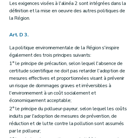
Titre
II/1
Reconnaissance et subventionnement structurel des associations environnementales
Les exigences visées à l'alinéa 2 sont intégrées dans la
er
Chapitre
I
Dispositions générales
– Décret du 23 janvier 2014, art. 4)
définition et la mise en oeuvre des autres politiques de
Art.
D 28-2
la Région.
Art.
D 28-3
Chapitre
II
Reconnaissance des associations environnementales
re
Section
1
Conditions d'octroi ou de renouvellement de la reconnaissance
Art. D 3.
Art.
D 28-4
Art.
D 28-5
La politique environnementale de la Région s'inspire
Art.
D 28-6
également des trois principes suivants:
Art.
D 28-7
Art.
D 28-8
1° le principe de précaution, selon lequel l'absence de
Section
2
Procédure d'octroi ou de renouvellement de la reconnaissance
certitude scientifique ne doit pas retarder l'adoption de
Art.
D 28-9
mesures effectives et proportionnées visant à prévenir
Art.
D 28-10
Chapitre
III
Subventionnement structurel des associations environnementales
un risque de dommages graves et irréversibles à
Art.
D 28-11
l'environnement à un coût socialement et
Art.
D 28-12
économiquement acceptable;
Art.
D 28-13
Chapitre
III
Subventionnement structurel des associations environnementales
2° le principe du pollueur-payeur, selon lequel les coûts
Art.
D 28-11
induits par l'adoption de mesures de prévention, de
Art.
D 28-12
réduction et de lutte contre la pollution sont assumés
Art.
D 28-13
par le pollueur;
Chapitre
IV
Évaluation et contrôle des associations reconnues et subventionnées et retrait de la reconnaissance ou du subventionnement
re
Section
1
Évaluation et contrôle des associations reconnues et subventionnées