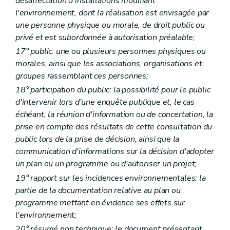
désaffectation d'installations modifiant
Titre VI
Amendes administratives – Décret du 5 juin 2008, art. 2)
Art. D 160
l'environnement, dont la réalisation est envisagée par
Art. D 161
une personne physique ou morale, de droit public ou
Art. D 162
privé et est subordonnée à autorisation préalable;
Art. D 163
Art. D 164
17° public: une ou plusieurs personnes physiques ou
Art. D 165
morales, ainsi que les associations, organisations et
Art. D 166
groupes rassemblant ces personnes;
Art. D 167
Art. D 168
18° participation du public: la possibilité pour le public
Art. D 169
d'intervenir lors d'une enquête publique et, le cas
Art. D 169
bis
échéant, la réunion d'information ou de concertation, la
Titre VII
Fonds pour la Protection de l'Environnement – Décret du 5 juin 2008, art. 2)
prise en compte des résultats de cette consultation du
Art. D 170
Titre VIII
Coordination de la politique criminelle environnementale – Décret du 5 juin 2008, art. 2)
public lors de la prise de décision, ainsi que la
Art. D 171
communication d'informations sur la décision d'adopter
Section
PARTIE REGLEMENTAIRE
un plan ou un programme ou d'autoriser un projet;
Partie première
Principes du droit de l'environnement et définitions générales
Titre premier
Principes
19° rapport sur les incidences environnementales: la
Titre II
Définitions
partie de la documentation relative au plan ou
Art. R1
programme mettant en évidence ses effets sur
Art. R 2
l'environnement;
Partie II
(
(...)
Art. R 3 à R 16
20° résumé non technique: le document présentant