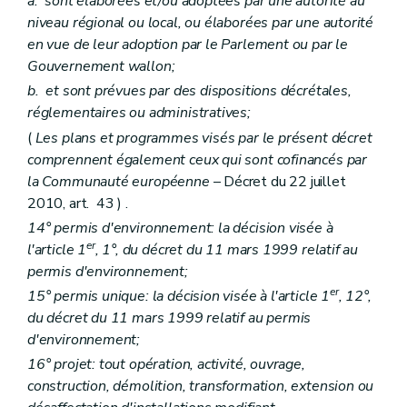
a.
sont élaborées et/ou adoptées par une autorité au
Art. D 144
niveau régional ou local, ou élaborées par une autorité
Art. D 145
en vue de leur adoption par le Parlement ou par le
Art. D 146
Art. D 147
Gouvernement wallon;
Chapitre III
Les mesures de contrainte – Décret du 5 juin 2008, art. 2)
b.
et sont prévues par des dispositions décrétales,
Art. D 148
réglementaires ou administratives;
Art. D 149
Art. D 150
(
Les plans et programmes visés par le présent décret
Titre III
Dispositions pénales – Décret du 5 juin 2008, art. 2)
comprennent également ceux qui sont cofinancés par
Chapitre
premier
Dispositions générales – Décret du 22 juillet 2010, art. 57
la Communauté européenne
– Décret du 22 juillet
Art. D 151
Art. D 152
2010, art. 43 ) .
Art. D 153
14° permis d'environnement: la décision visée à
Art. D 154
er
l'article 1
, 1°, du décret du 11 mars 1999 relatif au
Art. D 155
Chapitre
II
Infractions aux règlements et décisions européens – Décret du 22 juillet 2010, art. 57
permis d'environnement;
Art. D 155
bis
er
15° permis unique: la décision visée à l'article 1
, 12°,
Titre IV
Mesures de restitution qui peuvent être prononcées par le juge – Décret du 5 juin 2008, art. 2)
du décret du 11 mars 1999 relatif au permis
Art. D 156
d'environnement;
Art. D 157
Art. D 158
16° projet: tout opération, activité, ouvrage,
Titre V
Extinction éventuelle de l'action publique moyennant une transaction – Décret du 5 juin 2008, art. 2)
construction, démolition, transformation, extension ou
Art. D 159