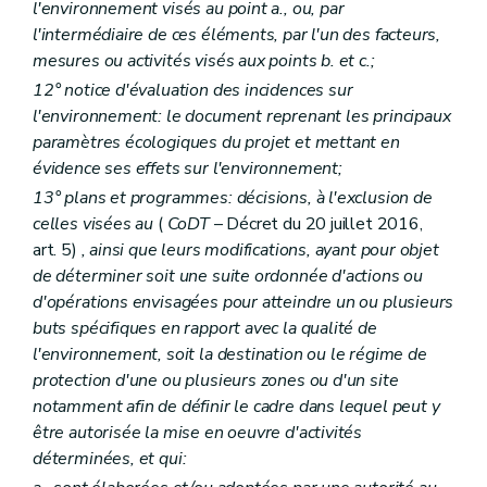
Art. D127
l'environnement visés au point a., ou, par
Art. D128
l'intermédiaire de ces éléments, par l'un des facteurs,
Art. D129
mesures ou activités visés aux points
b.
et
c.;
Art. D130
Titre IX
Demandes d'action
12° notice d'évaluation des incidences sur
Art. D131
l'environnement: le document reprenant les principaux
Art. D132
paramètres écologiques du projet et mettant en
Art. D133
évidence ses effets sur l'environnement;
Art. D134
Titre X
Coopération interrégionale et internationale
13° plans et programmes: décisions, à l'exclusion de
Art. D135
celles visées au
(
CoDT
– Décret du 20 juillet 2016,
Art. D136
art. 5)
, ainsi que leurs modifications, ayant pour objet
Art. D137
Partie VIII
Recherche, constatation, poursuite, répression et mesures de réparation des infractions en matière d'environnement – Décret du 5 juin 2008, art. 2)
de déterminer soit une suite ordonnée d'actions ou
Titre premier
Dispositions générales – Décret du 5 juin 2008, art. 2)
d'opérations envisagées pour atteindre un ou plusieurs
Art. D 138
buts spécifiques en rapport avec la qualité de
Art. D 139
l'environnement, soit la destination ou le régime de
Titre II
De la recherche et de la constatation des infractions – Décret du 5 juin 2008, art. 2)
Chapitre premier
Agents chargés de missions de police judiciaire – Décret du 5 juin 2008, art. 2)
protection d'une ou plusieurs zones ou d'un site
Art. D 140
notamment afin de définir le cadre dans lequel peut y
Art. D 141
être autorisée la mise en oeuvre d'activités
Art. D 142
déterminées, et qui:
Art. D 143
Chapitre II
Les moyens d'investigation – Décret du 5 juin 2008, art. 2)