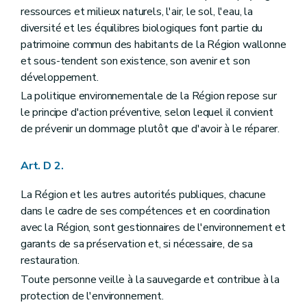
Art. D208
ressources et milieux naturels, l'air, le sol, l'eau, la
Art. D209
Art. D2010
diversité et les équilibres biologiques font partie du
Art. D2011
patrimoine commun des habitants de la Région wallonne
Art. D2012
et sous-tendent son existence, son avenir et son
Art. D2013
développement.
Art. D2014
Chapitre III
Information active
La politique environnementale de la Région repose sur
Section première
Principe
le principe d'action préventive, selon lequel il convient
Art. D2015
de prévenir un dommage plutôt que d'avoir à le réparer.
Art. D2016
Art. D2017
Section 2
Exceptions
Art. D 2.
Art. D2018
Titre II
Initiation à l'environnement
La Région et les autres autorités publiques, chacune
Art. D 21
Art. D 22
dans le cadre de ses compétences et en coordination
Art. D 23
avec la Région, sont gestionnaires de l'environnement et
Art. D 24
garants de sa préservation et, si nécessaire, de sa
Art. D 25
restauration.
Art. D 26
Art. D 27
Toute personne veille à la sauvegarde et contribue à la
Art. D 28
protection de l'environnement.
Art.
D 28-1