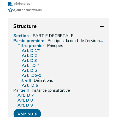
Télécharger
Ajouter aux favoris
Structure
Section
PARTIE DECRETALE
Partie première
Principes du droit de l'environnement et définitions générales
Titre premier
Principes
er
Art. D 1
Art. D 2
Art. D 3
Art.
D 4
Art. D 5
Art.
D5-1
Titre II
Définitions
Art. D 6
Partie II
Instance consultative
Art. D 7
Art. D 8
Art. D 9
Partie III
Information et sensibilisation en matière d'environnement
Voir plus
Titre premier
Accès à l'information relative à l'environnement