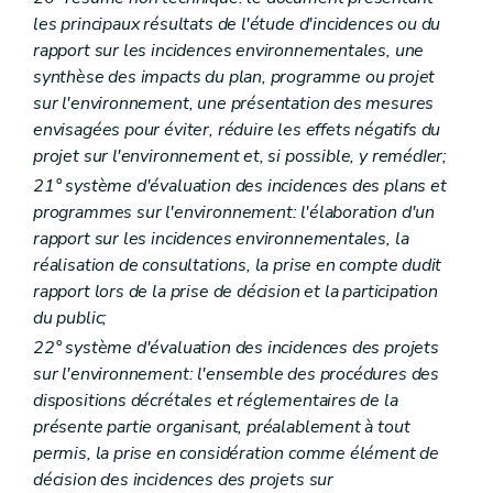
Partie III
Information et sensibilisation en matière d'environnement
les principaux résultats de l'étude d'incidences ou du
Titre premier
Accès à l'information relative à l'environnement
rapport sur les incidences environnementales, une
Chapitre premier
Modèle de document
Art. R 17
synthèse des impacts du plan, programme ou projet
Chapitre II
(
Commission de recours
– AGW du 13 juillet 2006, art. 1
sur l'environnement, une présentation des mesures
Art. R 18
envisagées pour éviter, réduire les effets négatifs du
Chapitre
III
Dispositions exécutant l'article D.20.16
projet sur l'environnement et, si possible, y remédIer;
Art.
R 19
Art.
R 20
21° système d'évaluation des incidences des plans et
Art. R 21
programmes sur l'environnement: l'élaboration d'un
Art. R 22
rapport sur les incidences environnementales, la
Art. R 23
Art. R 24
réalisation de consultations, la prise en compte dudit
Art. R 25
rapport lors de la prise de décision et la participation
Art. R 26
du public;
Art. R 27
Art. R 28
22° système d'évaluation des incidences des projets
Art. R 29
sur l'environnement: l'ensemble des procédures des
Art. R 30
dispositions décrétales et réglementaires de la
Art. R 31
présente partie organisant, préalablement à tout
Art. R 32
Art. R 33
permis, la prise en considération comme élément de
Titre II
Initiation à l'environnement
décision des incidences des projets sur
Art. R 34