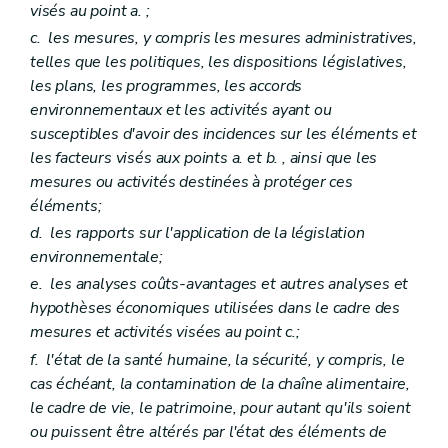
visés au point
a.
;
Art. D109
Art. D110
c.
les mesures, y compris les mesures administratives,
Art. D111
telles que les politiques, les dispositions législatives,
Titre VI
Obligations de l'exploitant
les plans, les programmes, les accords
Chapitre premier
Action de prévention
environnementaux et les activités ayant ou
Art. D112
Chapitre II
Action de réparation
susceptibles d'avoir des incidences sur les éléments et
Art. D113
les facteurs visés aux points
a.
et
b.
, ainsi que les
Titre VII
Missions de l'autorité compétente
mesures ou activités destinées à protéger ces
Art. D114
éléments;
Art. D115
Art. D116
d.
les rapports sur l'application de la législation
Art. D117
environnementale;
Art. D118
Art. D119
e.
les analyses coûts-avantages et autres analyses et
Art. D120
hypothèses économiques utilisées dans le cadre des
Art. D121
mesures et activités visées au point
c.;
Titre VIII
Coûts liés à la prévention et à la réparation
Art. D122
f.
l'état de la santé humaine, la sécurité, y compris, le
Art. D123
cas échéant, la contamination de la chaîne alimentaire,
Art. D124
le cadre de vie, le patrimoine, pour autant qu'ils soient
Art. D125
ou puissent être altérés par l'état des éléments de
Art. D126