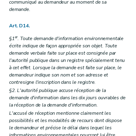
communiqué au demandeur au moment de sa
Art.
R 89
Art.
R 89
bis
demande.
Art.
R 90
Art. R 91
Art. D14.
Art. R 92
Art. R 93
Art.
R 93
bis
er
§1
. Toute demande d'information environnementale
Art.
R 93
ter
écrite indique de façon appropriée son objet. Toute
Chapitre II
Formation des agents visés à l'article D. 140, §§2 et 3 – AGW du 5 décembre 2008, art. 1
demande verbale faite sur place est consignée par
Art.
R 93
quater
l'autorité publique dans un registre spécialement tenu
Art.
R 94
Chapitre III
Modalités relatives au prélèvement des échantillons, à l'exécution des analyses et aux règles d'agrément des laboratoires – AGW du 5 décembre 2008, art. 1
à cet effet. Lorsque la demande est faite sur place, le
Section première
Echantillonnage – AGW du 5 décembre 2008, art. 1
demandeur indique son nom et son adresse et
Art. R 95
contresigne l'inscription dans le registre.
Art. R 96
Art. R 97
§2. L'autorité publique accuse réception de la
Art. R 98
demande d'information dans les dix jours ouvrables de
Art. R 99
la réception de la demande d'information.
Art. R 100
Section 2
Agrément des laboratoires – AGW du 5 décembre 2008, art. 1
L'accusé de réception mentionne clairement les
Art. R 101
possibilités et les modalités de recours dont dispose
Art. R 102
le demandeur et précise le délai dans lequel les
Art. R 103
informations environnementales pourront lui être
Art. R 104