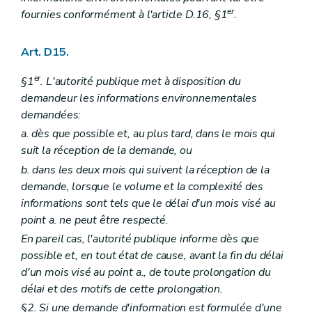
Art. R 105
er
fournies conformément à l'article D.16, §1
.
Section 3
Protocoles d'analyse – AGW du 5 décembre 2008, art. 1
Art. R 106
Art. R 107
Art. D15.
Art. R 108
Chapitre IV
Modalités relatives à la transaction – AGW du 5 décembre 2008, art. 1
er
§1
. L'autorité publique met à disposition du
Art. R 110
demandeur les informations environnementales
Art. R 109
demandées:
Art. R 111
Art.
R 112
a. dès que possible et, au plus tard, dans le mois qui
Art.
R 112
bis
suit la réception de la demande, ou
Art. R 113
b. dans les deux mois qui suivent la réception de la
Chapitre V
Modalités relatives aux amendes administratives – AGW du 5 décembre 2008, art. 1
Art. R 114
demande, lorsque le volume et la complexité des
Art. R 115
informations sont tels que le délai d'un mois visé au
Chapitre VI
Fonds pour la protection de l'environnement, section incivilités environnementales – AGW du 5 décembre 2008, art. 1
point a. ne peut être respecté.
Art. R 116
Annexe
En pareil cas, l'autorité publique informe dès que
Annexe
possible et, en tout état de cause, avant la fin du délai
Annexe
d'un mois visé au point a., de toute prolongation du
délai et des motifs de cette prolongation.
§2. Si une demande d'information est formulée d'une