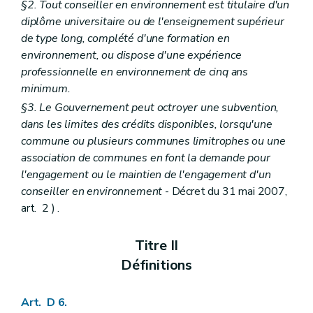
§2. Tout conseiller en environnement est titulaire d'un
Art. D29-17
diplôme universitaire ou de l'enseignement supérieur
Art. D29-18
Art. D29-19
de type long, complété d'une formation en
Section 4
Pouvoir de substitution
environnement, ou dispose d'une expérience
Art. D29-20
professionnelle en environnement de cinq ans
Chapitre IV
Publicité relative à la décision
minimum.
Art. D29-21
Art. D29-22
§3. Le Gouvernement peut octroyer une subvention,
Art. D29-23
dans les limites des crédits disponibles, lorsqu'une
Art. D29-24
commune ou plusieurs communes limitrophes ou une
Chapitre V
Comité d'accompagnement
Art. D29-25
association de communes en font la demande pour
Art. D29-26
l'engagement ou le maintien de l'engagement d'un
Art. D29-27
conseiller en environnement
- Décret du 31 mai 2007,
Partie IV
Planification environnementale dans le cadre du développement durable
art. 2 ) .
Chapitre premier
Dispositions générales
Art. D 30
Art. D 31
Titre II
Chapitre II
Rapport sur l'état de l'environnement wallon
Art. D 32
Définitions
Art. D 33
Art. D 34
Art. D 35
Art. D 6.