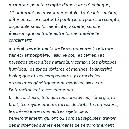
Titre II
Définitions
ou morale pour le compte d'une autorité publique;
Art. D94
11° information environnementale: toute information,
Titre III
Champ d'application
Art. D95
détenue par une autorité publique ou pour son compte,
Art. D96
disponible sous forme écrite, visuelle, sonore,
Art. D97
électronique ou toute autre forme matérielle,
Titre IV
Exclusions
concernant:
Art. D98
Art. D99
a.
l'état des éléments de l'environnement, tels que
Art. D100
l'air et l'atmosphère, l'eau, le sol, les terres, les
Art. D101
paysages et les sites naturels, y compris les biotopes
Art. D102
Art. D103
humides, les zones côtières et marines, la diversité
Titre V
Évaluation et réparation des dommages environnementaux
biologique et ses composantes, y compris les
Chapitre premier
Évaluation de l'étendue des dommages environnementaux causes aux espèces ou aux habitats
organismes génétiquement modifiés, ainsi que
Art. D104
l'interaction entre ces éléments;
Chapitre II
Réparation des dommages
Section première
Principes
b.
des facteurs, tels que les substances, l'énergie, le
Art. D105
bruit, les rayonnements ou les déchets, les émissions,
Section II
Objectifs en matière de réparation
les déversements et autres rejets dans
Art. D106
Section III
Identification des mesures de réparation
l'environnement, qui ont ou sont susceptibles d'avoir
Art. D107
des incidences sur les éléments de l'environnement
Art. D108