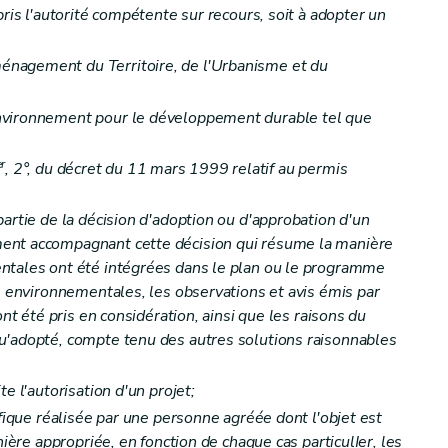
pris l'autorité compétente sur recours, soit à adopter un
 l'enquête publique
nagement du Territoire, de l'Urbanisme et du
nvironnement pour le développement durable tel que
électronique, télévisée, radiophonique et de presse écrite
er
, 2°, du décret du 11 mars 1999 relatif au permis
artie de la décision d'adoption ou d'approbation d'un
ent accompagnant cette décision qui résume la manière
ntales ont été intégrées dans le plan ou le programme
ns environnementales, les observations et avis émis par
aire
ont été pris en considération, ainsi que les raisons du
u'adopté, compte tenu des autres solutions raisonnables
e l'autorisation d'un projet;
ifique réalisée par une personne agréée dont l'objet est
mation dans le cadre de l'enquête publique
nière appropriée, en fonction de chaque cas particulIer, les