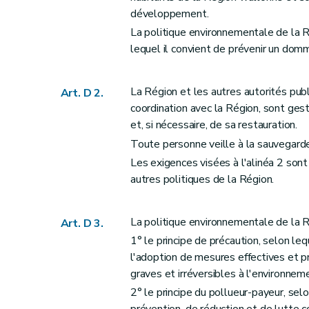
Art. D16
développement.
Art. D17
La politique environnementale de la Ré
Section 2
Exceptions à la mise à disposi
lequel il convient de prévenir un domm
Art. D18
Art. D19
La Région et les autres autorités pu
Art. D 2.
Art. D20
coordination avec la Région, sont ges
Art. D201
et, si nécessaire, de sa restauration.
Art. D202
Toute personne veille à la sauvegarde
Section 3
Procédure de rectification et r
Les exigences visées à l'alinéa 2 sont
Art. D203
autres politiques de la Région.
Art. D204
Art. D205
La politique environnementale de la Ré
Art. D 3.
Art. D206
1° le principe de précaution, selon leq
Art. D207
l'adoption de mesures effectives et 
Art. D208
graves et irréversibles à l'environn
Art. D209
2° le principe du pollueur-payeur, sel