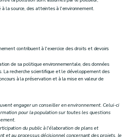
ontre la pollution sont assumés par le pollueur;
té à la source, des atteintes à l'environnement.
nnement contribuent à l'exercice des droits et devoirs
ration de sa politique environnementale, des données
es. La recherche scientifique et le développement des
ncours à la préservation et à la mise en valeur de
vent engager un conseiller en environnement. Celui-ci
ormation pour la population sur toutes les questions
nnement.
cipation du public à l'élaboration de plans et
t et au processus décisionnel concernant des projets, le