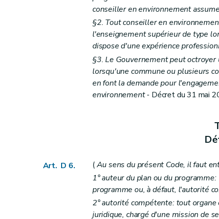
Art. D 24
conseiller en environnement assume l
Art. D 25
§2. Tout conseiller en environnement 
Art. D 26
l'enseignement supérieur de type lo
Art. D 27
dispose d'une expérience professio
Art. D 28
§3. Le Gouvernement peut octroyer un
Art. D 29
lorsqu'une commune ou plusieurs c
Titre III
Participation du public en matière d'
en font la demande pour l'engagemen
environnement
- Décret du 31 mai 200
Chapitre premier
Dispositions générales
Section première
Classification des pl
er
Art. D29-1 §1
T
Section 2
Principes généraux de la partic
Déf
Art. D29-2
(
Au sens du présent Code, il faut en
Art. D29-3
Art. D 6.
1° auteur du plan ou du programme: l'
Art. D29-4
programme ou, à défaut, l'autorité 
Chapitre II
Réunion d'information
2° autorité compétente: tout organe 
Art. D29-5
juridique, chargé d'une mission de se