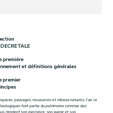
ère d'environnement
ection
à l'environnement
 DECRETALE
lication
e première
ronnement et définitions générales
ande
e premier
incipes
aces, paysages, ressources et milieux naturels, l'air, le
res biologiques font partie du patrimoine commun des
us-tendent son existence, son avenir et son