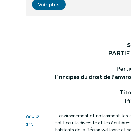
Art. D 6
Voir plus
Partie II
Instance consultative
Art. D 7
Art. D 8
.
Art. D 9
Partie III
Information et sensibilisation en mati
S
Titre premier
Accès à l'information relative 
PARTIE
Chapitre premier
Objectifs et champ d'app
Art. D10
Parti
Art. D11
Principes du droit de l'envi
Chapitre II
Information passive ou sur dem
Section première
Principe
Titr
Art. D12
Pr
Art. D13
Art. D14
L'environnement et, notamment, les esp
Art. D
sol, l'eau, la diversité et les équilib
Art. D15
er
1
.
habitants de la Région wallonne et so