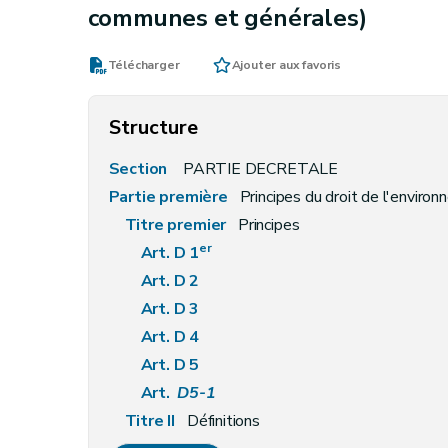
communes et générales)
Télécharger
Ajouter aux favoris
Structure
Section
PARTIE DECRETALE
Partie première
Principes du droit de l'enviro
Titre premier
Principes
er
Art. D 1
Art. D 2
Art. D 3
Art. D 4
Art. D 5
Art.
D5-1
Titre II
Définitions