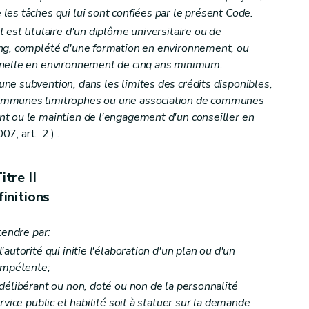
es tâches qui lui sont confiées par le présent Code.
est titulaire d'un diplôme universitaire ou de
ng, complété d'une formation en environnement, ou
nnelle en environnement de cinq ans minimum.
e subvention, dans les limites des crédits disponibles,
ommunes limitrophes ou une association de communes
environnement
t ou le maintien de l'engagement d'un conseiller en
7, art. 2 ) .
ans, programmes et projets
itre II
ipation du public
initions
tendre par:
autorité qui initie l'élaboration d'un plan ou d'un
compétente;
délibérant ou non, doté ou non de la personnalité
rvice public et habilité soit à statuer sur la demande