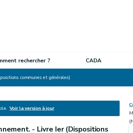
mment rechercher ?
CADA
Dispositions communes et générales)
C
ble.
Voir la version à jour
M
(
nement. - Livre Ier (Dispositions