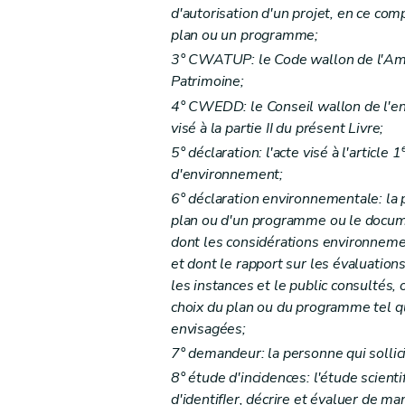
Art. D29-6
d'autorisation d'un projet, en ce com
Chapitre III
Enquête publique
plan ou un programme;
Section première
Mesures d'annonce de
3° CWATUP: le Code wallon de l'Amé
Sous-section première
L'affichage
Patrimoine;
Art. D29-7
4° CWEDD: le Conseil wallon de l'e
Sous-section 2
Informations par voie 
visé à la partie II du présent Livre;
5° déclaration: l'acte visé à l'article 1
Art. D29-8
d'environnement;
Art. D29-9
6° déclaration environnementale: la p
Sous-section 3
Notification
plan ou d'un programme ou le docum
Art. D29-10
dont les considérations environneme
Art. D29-11
et dont le rapport sur les évaluatio
Sous-section 4
Publicité supplément
les instances et le public consultés, 
Art. D29-12
choix du plan ou du programme tel q
envisagées;
Section 2
De l'enquête publique
7° demandeur: la personne qui sollicit
Art. D29-13
8° étude d'incidences: l'étude scient
Section 3
Modalités de l'accès à l'infor
d'identifIer, décrire et évaluer de ma