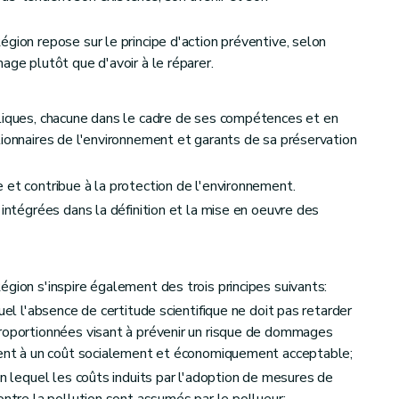
gion repose sur le principe d'action préventive, selon
tion
age plutôt que d'avoir à le réparer.
bliques, chacune dans le cadre de ses compétences et en
tionnaires de l'environnement et garants de sa préservation
 et contribue à la protection de l'environnement.
ecours
 intégrées dans la définition et la mise en oeuvre des
gion s'inspire également des trois principes suivants:
uel l'absence de certitude scientifique ne doit pas retarder
proportionnées visant à prévenir un risque de dommages
ement à un coût socialement et économiquement acceptable;
on lequel les coûts induits par l'adoption de mesures de