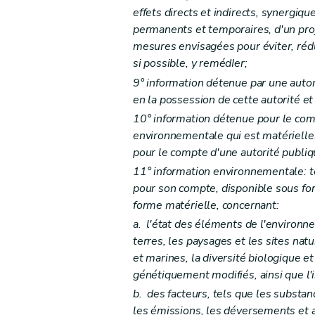
Art. D29-14
effets directs et indirects, synergiq
Art. D29-15
permanents et temporaires, d'un proj
Art. D29-16
mesures envisagées pour éviter, rédui
Art. D29-17
si possible, y remédIer;
Art. D29-18
9° information détenue par une autor
Art. D29-19
en la possession de cette autorité et 
10° information détenue pour le comp
Section 4
Pouvoir de substitution
environnementale qui est matériell
Art. D29-20
pour le compte d'une autorité publiq
Chapitre IV
Publicité relative à la décision
11° information environnementale: t
Art. D29-21
pour son compte, disponible sous for
Art. D29-22
forme matérielle, concernant:
Art. D29-23
a.
l'état des éléments de l'environneme
Art. D29-24
terres, les paysages et les sites nat
Chapitre V
Comité d'accompagnement
et marines, la diversité biologique 
génétiquement modifiés, ainsi que l'
Art. D29-25
b.
des facteurs, tels que les substanc
Art. D29-26
les émissions, les déversements et a