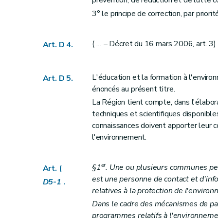
prévention, de réduction et de lutte c
Art. D2010
3° le principe de correction, par priori
Art. D2011
Art. D2012
Art. D2013
(
...
– Décret du 16 mars 2006, art. 3)
Art. D 4.
Art. D2014
Chapitre III
Information active
L'éducation et la formation à l'enviro
Art. D 5.
Section première
Principe
énoncés au présent titre.
Art. D2015
La Région tient compte, dans l'élabo
Art. D2016
techniques et scientifiques disponibl
Art. D2017
connaissances doivent apporter leur co
Section 2
Exceptions
l'environnement.
Art. D2018
Titre II
Initiation à l'environnement
er
§1
. Une ou plusieurs communes peu
Art. (
Art. D 21
est une personne de contact et d'inf
D5-1
.
relatives à la protection de l'enviro
Art. D 22
Dans le cadre des mécanismes de parti
Art. D 23
programmes relatifs à l'environnemen