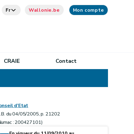
Fr
Wallonie.be
Mon compte
CRAIE
Contact
onseil d’Etat
.B. du 04/05/2005, p. 21202
Numac : 200427101)
En vigueur du 11/09/2010 au