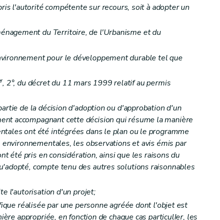
pris l'autorité compétente sur recours, soit à adopter un
 l'enquête publique
nagement du Territoire, de l'Urbanisme et du
nvironnement pour le développement durable tel que
électronique, télévisée, radiophonique et de presse écrite
er
, 2°, du décret du 11 mars 1999 relatif au permis
artie de la décision d'adoption ou d'approbation d'un
ent accompagnant cette décision qui résume la manière
ntales ont été intégrées dans le plan ou le programme
ns environnementales, les observations et avis émis par
aire
ont été pris en considération, ainsi que les raisons du
u'adopté, compte tenu des autres solutions raisonnables
e l'autorisation d'un projet;
ifique réalisée par une personne agréée dont l'objet est
mation dans le cadre de l'enquête publique
nière appropriée, en fonction de chaque cas particulIer, les