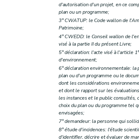
Art. D29-6
d'autorisation d'un projet, en ce com
Chapitre III
Enquête publique
plan ou un programme;
Section première
Mesures d'annonce de
3° CWATUP: le Code wallon de l'Amé
Sous-section première
L'affichage
Patrimoine;
Art. D29-7
4° CWEDD: le Conseil wallon de l'e
Sous-section 2
Informations par voie 
visé à la partie II du présent Livre;
5° déclaration: l'acte visé à l'article 1
Art. D29-8
d'environnement;
Art. D29-9
6° déclaration environnementale: la p
Sous-section 3
Notification
plan ou d'un programme ou le docum
Art. D29-10
dont les considérations environneme
Art. D29-11
et dont le rapport sur les évaluatio
Sous-section 4
Publicité supplément
les instances et le public consultés, 
Art. D29-12
choix du plan ou du programme tel q
envisagées;
Section 2
De l'enquête publique
7° demandeur: la personne qui sollicit
Art. D29-13
8° étude d'incidences: l'étude scient
Section 3
Modalités de l'accès à l'infor
d'identifIer, décrire et évaluer de ma