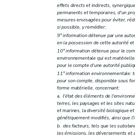
Art. D29-14
effets directs et indirects, synergiq
Art. D29-15
permanents et temporaires, d'un proj
Art. D29-16
mesures envisagées pour éviter, rédui
Art. D29-17
si possible, y remédIer;
Art. D29-18
9° information détenue par une autor
Art. D29-19
en la possession de cette autorité et 
10° information détenue pour le comp
Section 4
Pouvoir de substitution
environnementale qui est matériell
Art. D29-20
pour le compte d'une autorité publiq
Chapitre IV
Publicité relative à la décision
11° information environnementale: t
Art. D29-21
pour son compte, disponible sous for
Art. D29-22
forme matérielle, concernant:
Art. D29-23
a.
l'état des éléments de l'environneme
Art. D29-24
terres, les paysages et les sites nat
Chapitre V
Comité d'accompagnement
et marines, la diversité biologique 
génétiquement modifiés, ainsi que l'
Art. D29-25
b.
des facteurs, tels que les substanc
Art. D29-26
les émissions, les déversements et a