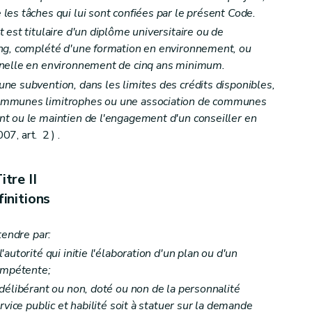
es tâches qui lui sont confiées par le présent Code.
est titulaire d'un diplôme universitaire ou de
ng, complété d'une formation en environnement, ou
nnelle en environnement de cinq ans minimum.
e subvention, dans les limites des crédits disponibles,
ommunes limitrophes ou une association de communes
environnement
t ou le maintien de l'engagement d'un conseiller en
7, art. 2 ) .
ans, programmes et projets
itre II
ipation du public
initions
tendre par:
autorité qui initie l'élaboration d'un plan ou d'un
compétente;
délibérant ou non, doté ou non de la personnalité
rvice public et habilité soit à statuer sur la demande