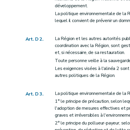
Art. D16
développement.
Art. D17
La politique environnementale de la Ré
Section 2
Exceptions à la mise à disposi
lequel il convient de prévenir un domm
Art. D18
Art. D19
La Région et les autres autorités pu
Art. D 2.
Art. D20
coordination avec la Région, sont ges
Art. D201
et, si nécessaire, de sa restauration.
Art. D202
Toute personne veille à la sauvegarde
Section 3
Procédure de rectification et r
Les exigences visées à l'alinéa 2 sont
Art. D203
autres politiques de la Région.
Art. D204
Art. D205
La politique environnementale de la Ré
Art. D 3.
Art. D206
1° le principe de précaution, selon leq
Art. D207
l'adoption de mesures effectives et 
Art. D208
graves et irréversibles à l'environn
Art. D209
2° le principe du pollueur-payeur, sel