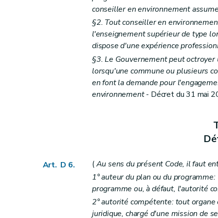
Art. D 24
conseiller en environnement assume l
Art. D 25
§2. Tout conseiller en environnement 
Art. D 26
l'enseignement supérieur de type lo
Art. D 27
dispose d'une expérience professio
Art. D 28
§3. Le Gouvernement peut octroyer un
Art. D 29
lorsqu'une commune ou plusieurs c
Titre III
Participation du public en matière d'
en font la demande pour l'engagemen
environnement
- Décret du 31 mai 200
Chapitre premier
Dispositions générales
Section première
Classification des pl
er
Art. D29-1 §1
T
Section 2
Principes généraux de la partic
Déf
Art. D29-2
(
Au sens du présent Code, il faut en
Art. D29-3
Art. D 6.
1° auteur du plan ou du programme: l'
Art. D29-4
programme ou, à défaut, l'autorité 
Chapitre II
Réunion d'information
2° autorité compétente: tout organe 
Art. D29-5
juridique, chargé d'une mission de se