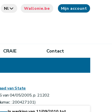
Nl
Wallonie.be
Mijn account
CRAIE
Contact
aad van State
S van 04/05/2005, p. 21202
Numac : 200427101)
In werking van 11/09/2010 tot