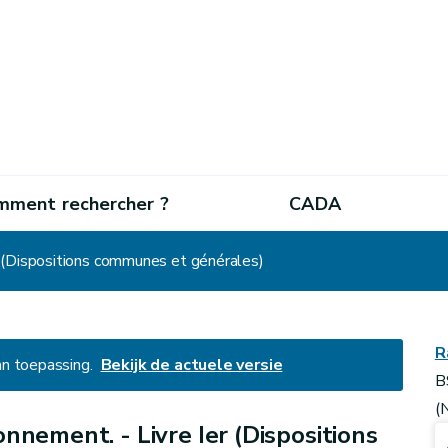
mment rechercher ?
CADA
r (Dispositions communes et générales)
R
an toepassing.
Bekijk de actuele versie
B
(
onnement. - Livre Ier (Dispositions