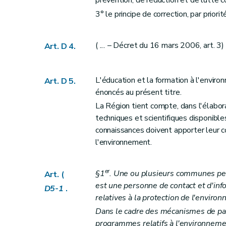
prévention, de réduction et de lutte c
Art. D2010
3° le principe de correction, par priori
Art. D2011
Art. D2012
Art. D2013
(
...
– Décret du 16 mars 2006, art. 3)
Art. D 4.
Art. D2014
Chapitre III
Information active
L'éducation et la formation à l'enviro
Art. D 5.
Section première
Principe
énoncés au présent titre.
Art. D2015
La Région tient compte, dans l'élabo
Art. D2016
techniques et scientifiques disponibl
Art. D2017
connaissances doivent apporter leur co
Section 2
Exceptions
l'environnement.
Art. D2018
Titre II
Initiation à l'environnement
er
§1
. Une ou plusieurs communes peu
Art. (
Art. D 21
est une personne de contact et d'inf
D5-1
.
relatives à la protection de l'enviro
Art. D 22
Dans le cadre des mécanismes de parti
Art. D 23
programmes relatifs à l'environnemen