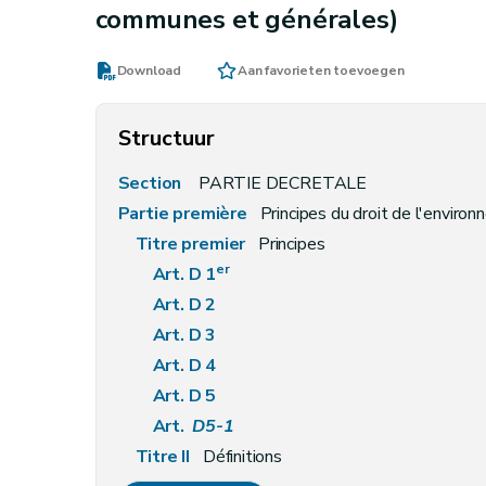
communes et générales)
Download
Aan favorieten toevoegen
Structuur
Section
PARTIE DECRETALE
Partie première
Principes du droit de l'enviro
Titre premier
Principes
er
Art. D 1
Art. D 2
Art. D 3
Art. D 4
Art. D 5
Art.
D5-1
Titre II
Définitions