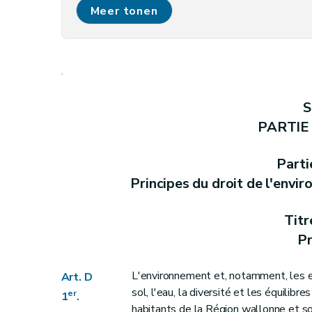
Art. D 6
Meer tonen
Partie II
Instance consultative
Art. D 7
Art. D 8
.
Art. D 9
Partie III
Information et sensibilisation en mati
S
Titre premier
Accès à l'information relative 
PARTIE
Chapitre premier
Objectifs et champ d'app
Art. D10
Parti
Art. D11
Principes du droit de l'envi
Chapitre II
Information passive ou sur dem
Section première
Principe
Titr
Art. D12
Pr
Art. D13
Art. D14
L'environnement et, notamment, les esp
Art. D
sol, l'eau, la diversité et les équilib
Art. D15
er
1
.
habitants de la Région wallonne et so