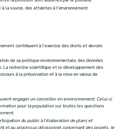
ontre la pollution sont assumés par le pollueur;
té à la source, des atteintes à l'environnement.
nnement contribuent à l'exercice des droits et devoirs
ration de sa politique environnementale, des données
es. La recherche scientifique et le développement des
ncours à la préservation et à la mise en valeur de
vent engager un conseiller en environnement. Celui-ci
ormation pour la population sur toutes les questions
nnement.
cipation du public à l'élaboration de plans et
t et au processus décisionnel concernant des projets, le