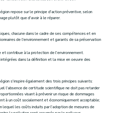
gion repose sur le principe d'action préventive, selon
tion
age plutôt que d'avoir à le réparer.
bliques, chacune dans le cadre de ses compétences et en
tionnaires de l'environnement et garants de sa préservation
 et contribue à la protection de l'environnement.
ecours
 intégrées dans la définition et la mise en oeuvre des
gion s'inspire également des trois principes suivants:
uel l'absence de certitude scientifique ne doit pas retarder
proportionnées visant à prévenir un risque de dommages
ement à un coût socialement et économiquement acceptable;
on lequel les coûts induits par l'adoption de mesures de