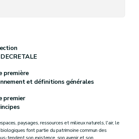
ère d'environnement
ection
à l'environnement
 DECRETALE
lication
e première
ronnement et définitions générales
ande
e premier
incipes
aces, paysages, ressources et milieux naturels, l'air, le
res biologiques font partie du patrimoine commun des
us-tendent son existence, son avenir et son