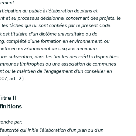
nnement.
cipation du public à l'élaboration de plans et
t et au processus décisionnel concernant des projets, le
es tâches qui lui sont confiées par le présent Code.
est titulaire d'un diplôme universitaire ou de
ng, complété d'une formation en environnement, ou
nnelle en environnement de cinq ans minimum.
ent structurel des associations environnementales
– Décret du 23 janvier 2014, art. 3)
e subvention, dans les limites des crédits disponibles,
ret du 23 janvier 2014, art. 4)
ommunes limitrophes ou une association de communes
t ou le maintien de l'engagement d'un conseiller en
7, art. 2 ) .
ions environnementales
– Décret du 23 janvier 2014, art. 7)
renouvellement de la reconnaissance
– Décret du 23 janvier 2014, art. 8)
itre II
initions
tendre par:
autorité qui initie l'élaboration d'un plan ou d'un