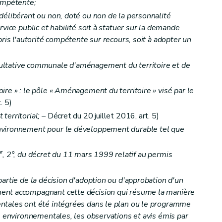
compétente;
nouvellement de la reconnaissance
– Décret du 23 janvier 2014, art. 14)
délibérant ou non, doté ou non de la personnalité
rvice public et habilité soit à statuer sur la demande
pris l'autorité compétente sur recours, soit à adopter un
 des associations environnementales
– Décret du 23 janvier 2014, art. 17)
tative communale d'aménagement du territoire et de
re » : le pôle « Aménagement du territoire » visé par le
. 5)
 des associations environnementales
– Décret du 23 janvier 2014, art. 17)
territorial;
– Décret du 20 juillet 2016, art. 5)
nvironnement pour le développement durable tel que
er
, 2°, du décret du 11 mars 1999 relatif au permis
onnues et subventionnées et retrait de la reconnaissance ou du subventionnement
artie de la décision d'adoption ou d'approbation d'un
s associations reconnues et subventionnées
– Décret du 23 janvier 2014, art. 22)
ent accompagnant cette décision qui résume la manière
ntales ont été intégrées dans le plan ou le programme
ns environnementales, les observations et avis émis par