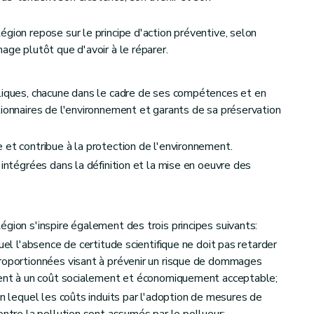
gion repose sur le principe d'action préventive, selon
tion
age plutôt que d'avoir à le réparer.
bliques, chacune dans le cadre de ses compétences et en
tionnaires de l'environnement et garants de sa préservation
 et contribue à la protection de l'environnement.
ecours
 intégrées dans la définition et la mise en oeuvre des
gion s'inspire également des trois principes suivants:
uel l'absence de certitude scientifique ne doit pas retarder
proportionnées visant à prévenir un risque de dommages
ement à un coût socialement et économiquement acceptable;
on lequel les coûts induits par l'adoption de mesures de