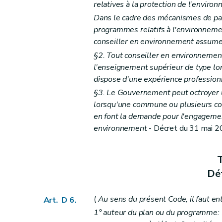
Art. D 24
relatives à la protection de l'enviro
Art. D 25
Dans le cadre des mécanismes de parti
Art. D 26
programmes relatifs à l'environnemen
conseiller en environnement assume l
Art. D 27
§2. Tout conseiller en environnement 
Art. D 28
l'enseignement supérieur de type lo
Art.
D 28-1
dispose d'une expérience professio
Titre
II/1
Reconnaissance et subventionnem
§3. Le Gouvernement peut octroyer un
er
Chapitre
I
Dispositions générales
– Déc
lorsqu'une commune ou plusieurs c
Art.
D 28-2
en font la demande pour l'engagemen
Art.
D 28-3
environnement
- Décret du 31 mai 200
Chapitre
II
Reconnaissance des associat
re
Section
1
Conditions d'octroi ou de 
T
Art.
D 28-4
Déf
Art.
D 28-5
Art.
D 28-6
(
Au sens du présent Code, il faut en
Art. D 6.
Art.
D 28-7
1° auteur du plan ou du programme: l'