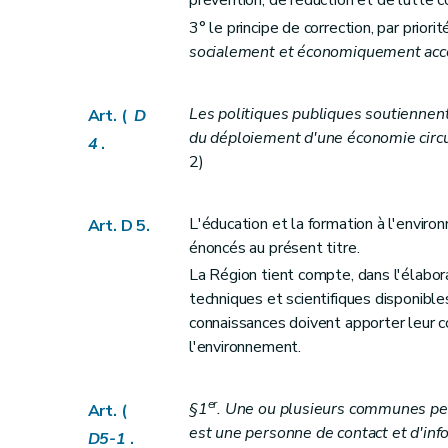
prévention, de réduction et de lutte c
Art. D2010
3° le principe de correction, par prior
Art. D2011
socialement et économiquement acc
Art. D2012
Art. D2013
Art. D2014
Les politiques publiques soutiennen
Art. (
D
du déploiement d'une économie circula
Chapitre III
Information active
4
.
2)
Section première
Principe
Art. D2015
L'éducation et la formation à l'enviro
Art. D2016
Art. D 5.
énoncés au présent titre.
Art. D2017
La Région tient compte, dans l'élabo
Section 2
Exceptions
techniques et scientifiques disponibl
Art. D2018
connaissances doivent apporter leur co
Titre II
Initiation à l'environnement
l'environnement.
Art. D 21
Art. D 22
er
§1
. Une ou plusieurs communes peu
Art. (
Art. D 23
est une personne de contact et d'inf
D5-1
.