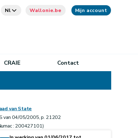
Nl
Wallonie.be
Mijn account
CRAIE
Contact
aad van State
S van 04/05/2005, p. 21202
Numac : 200427101)
In werking van 01/06/2017 tot