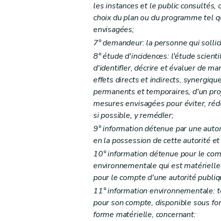
Section
2
Retrait et suspension de la
les instances et le public consultés, 
Art.
D 28-16
choix du plan ou du programme tel q
Chapitre
IV
Évaluation et contrôle des associations rec
envisagées;
re
Section
1
Évaluation et contrôle de
7° demandeur: la personne qui sollicit
Art.
D 28-14
8° étude d'incidences: l'étude scient
d'identifIer, décrire et évaluer de ma
Art.
D 28-15
effets directs et indirects, synergiq
Section
2
Retrait et suspension de la
permanents et temporaires, d'un proj
Art.
D 28-16
mesures envisagées pour éviter, rédui
Chapitre
V
De l'évaluation et du Comit
si possible, y remédIer;
Art.
D 28-17
9° information détenue par une autor
Chapitre
V
De l'évaluation et du Comit
en la possession de cette autorité et 
Art.
D 28-17
10° information détenue pour le comp
environnementale qui est matériell
Chapitre
VI
Évaluation des dispositions du
pour le compte d'une autorité publiq
Art.
D 28-18
11° information environnementale: t
Chapitre
VI
Évaluation des dispositions du
pour son compte, disponible sous for
Art.
D 28-18
forme matérielle, concernant: