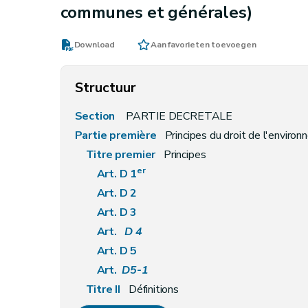
communes et générales)
Download
Aan favorieten toevoegen
Structuur
Section
PARTIE DECRETALE
Partie première
Principes du droit de l'enviro
Titre premier
Principes
er
Art. D 1
Art. D 2
Art. D 3
Art.
D 4
Art. D 5
Art.
D5-1
Titre II
Définitions