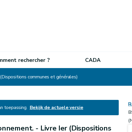
mment rechercher ?
CADA
r (Dispositions communes et générales)
R
an toepassing.
Bekijk de actuele versie
B
(
onnement. - Livre Ier (Dispositions