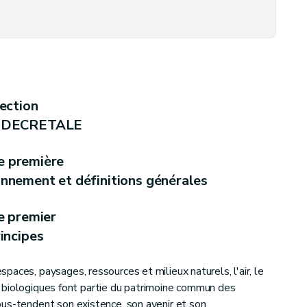
ère d'environnement
ection
à l'environnement
 DECRETALE
lication
e première
ronnement et définitions générales
ande
e premier
incipes
aces, paysages, ressources et milieux naturels, l'air, le
res biologiques font partie du patrimoine commun des
us-tendent son existence, son avenir et son