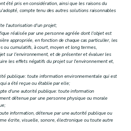
 reconnaissance ou du subventionnement
– Décret du 23 janvier 2014, art. 25)
ont été pris en considération, ainsi que les raisons du
u'adopté, compte tenu des autres solutions raisonnables
onnues et subventionnées et retrait de la reconnaissance ou du subventionnement
s associations reconnues et subventionnées
– Décret du 23 janvier 2014, art. 22)
e l'autorisation d'un projet;
ifique réalisée par une personne agréée dont l'objet est
nière appropriée, en fonction de chaque cas particulIer, les
ues ou cumulatifs, à court, moyen et long termes,
 reconnaissance ou du subventionnement
– Décret du 23 janvier 2014, art. 25)
et sur l'environnement, et de présenter et évaluer les
re les effets négatifs du projet sur l'environnement et,
é d'accompagnement
– Décret du 23 janvier 2014, art. 27)
ité publique: toute information environnementale qui est
é d'accompagnement
– Décret du 23 janvier 2014, art. 27)
qui a été reçue ou établie par elle;
te d'une autorité publique: toute information
ement détenue par une personne physique ou morale
 titre II/1
– Décret du 23 janvier 2014, art. 29)
ue;
oute information, détenue par une autorité publique ou
 titre II/1
– Décret du 23 janvier 2014, art. 29)
me écrite, visuelle, sonore, électronique ou toute autre