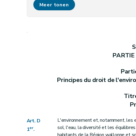
Art. D 6
Meer tonen
Partie II
Instance consultative
Art. D 7
Art. D 8
.
Art. D 9
Partie III
Information et sensibilisation en mati
S
Titre premier
Accès à l'information relative 
PARTIE
Chapitre premier
Objectifs et champ d'app
Art. D10
Parti
Art. D11
Principes du droit de l'envi
Chapitre II
Information passive ou sur dem
Section première
Principe
Titr
Art. D12
Pr
Art. D13
Art. D14
L'environnement et, notamment, les esp
Art. D
sol, l'eau, la diversité et les équilib
Art. D15
er
1
.
habitants de la Région wallonne et so