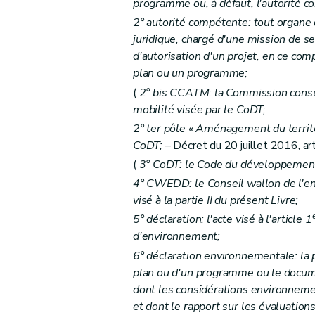
Art.
D 28-8
programme ou, à défaut, l'autorité 
Section
2
Procédure d'octroi ou de re
2° autorité compétente: tout organe 
juridique, chargé d'une mission de se
Art.
D 28-9
d'autorisation d'un projet, en ce com
Art.
D 28-10
plan ou un programme;
Chapitre
III
Subventionnement structurel
(
2°
bis
CCATM: la Commission consul
Art.
D 28-11
mobilité visée par le CoDT;
Art.
D 28-12
2°
ter
pôle « Aménagement du territoi
Art.
D 28-13
CoDT;
– Décret du 20 juillet 2016, art
Chapitre
III
Subventionnement structurel
(
3° CoDT: le Code du développement 
Art.
D 28-11
4° CWEDD: le Conseil wallon de l'e
Art.
D 28-12
visé à la partie II du présent Livre;
Art.
D 28-13
5° déclaration: l'acte visé à l'article 1
d'environnement;
Chapitre
IV
Évaluation et contrôle des associations rec
re
6° déclaration environnementale: la p
Section
1
Évaluation et contrôle de
plan ou d'un programme ou le docum
Art.
D 28-14
dont les considérations environneme
Art.
D 28-15
et dont le rapport sur les évaluatio