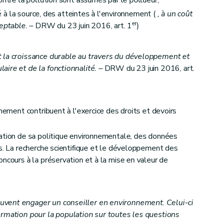
ontre la pollution sont assumés par le pollueur;
ité à la source, des atteintes à l'environnement (
, à un coût
er
eptable.
– DRW du 23 juin 2016, art. 1
)
t la croissance durable au travers du développement et
ire et de la fonctionnalité.
– DRW du 23 juin 2016, art.
nnement contribuent à l'exercice des droits et devoirs
ration de sa politique environnementale, des données
es. La recherche scientifique et le développement des
ncours à la préservation et à la mise en valeur de
vent engager un conseiller en environnement. Celui-ci
ormation pour la population sur toutes les questions