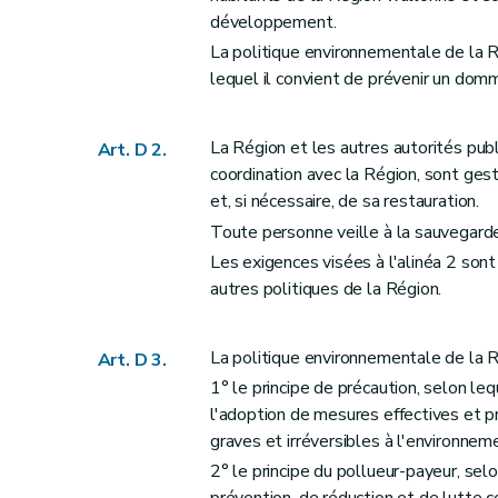
Art. D16
développement.
Art. D17
La politique environnementale de la Ré
Section 2
Exceptions à la mise à disposi
lequel il convient de prévenir un domm
Art. D18
Art. D19
La Région et les autres autorités pu
Art. D 2.
Art. D20
coordination avec la Région, sont ges
Art. D201
et, si nécessaire, de sa restauration.
Art. D202
Toute personne veille à la sauvegarde
Section 3
Procédure de rectification et r
Les exigences visées à l'alinéa 2 sont
Art. D203
autres politiques de la Région.
Art. D204
Art. D205
La politique environnementale de la Ré
Art. D 3.
Art. D206
1° le principe de précaution, selon leq
Art. D207
l'adoption de mesures effectives et 
Art. D208
graves et irréversibles à l'environn
Art. D209
2° le principe du pollueur-payeur, sel