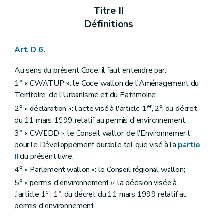
Chapitre IV
Dispositions pénales
Titre II
Art. D 78
Chapitre V
Dispositions transitoires
Définitions
Art. D 79
Art. D 80
Art. D 81
Art. D 6.
Partie VI
Conventions environnementales
Art. D 82
Au sens du présent Code, il faut entendre par:
Art. D 83
1° « CWATUP »: le Code wallon de l'Aménagement du
Art. D 84
Art. D 85
Territoire, de l'Urbanisme et du Patrimoine;
Art. D 86
er
2° « déclaration »: l'acte visé à l'article 1
, 2°, du décret
Art. D 87
du 11 mars 1999 relatif au permis d'environnement;
Art. D 88
Art. D 89
3° « CWEDD »: le Conseil wallon de l'Environnement
Art. D 90
pour le Développement durable tel que visé à la
partie
Art. D 91
II
du présent livre;
Art. D 92
Section
PARTIE REGLEMENTAIRE
4° « Parlement wallon »: le Conseil régional wallon;
Partie première
Principes du droit de l'environnement et définitions générales
5° « permis d'environnement »: la décision visée à
Titre premier
Principes
er
l'article 1
, 1°, du décret du 11 mars 1999 relatif au
Titre II
Définitions
Art. R1
permis d'environnement.
Art. R 2