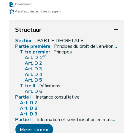
Download
Aan favorieten toevoegen
Structuur
Section
PARTIE DECRETALE
Partie première
Principes du droit de l'environnement et définitions générales
Titre premier
Principes
er
Art. D 1
Art. D 2
Art. D 3
Art. D 4
Art. D 5
Titre II
Définitions
Art. D 6
Partie II
Instance consultative
Art. D 7
Art. D 8
Art. D 9
Partie III
Information et sensibilisation en matière d'environnement
Titre premier
Accès à l'information relative à l'environnement
Meer tonen
Chapitre premier
Objectifs et champ d'application