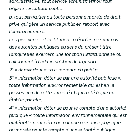
administrative, tout service administratif ou tout
Art. R 73
Art. R 74
organe consultatif public;
Art. R 75
b. tout particulier ou toute personne morale de droit
Chapitre V
Consultation du public avant l'introduction de la demande de permis
privé qui gère un service public en rapport avec
Art. R 76
Art. R 77
l'environnement.
Art. R 78
Les personnes et institutions précitées ne sont pas
Art. R 79
des autorités publiques au sens du présent titre
Art. R 80
lorsqu'elles exercent une fonction juridictionnelle ou
Chapitre VI
Avis portant sur l'étude d'incidences sur l'environnement et publicité de la décision
Art. R 81
collaborent à l'administration de la justice;
Art. R 82
2° « demandeur »: tout membre du public;
Chapitre VII
Incidences transfrontières
Art. R 83
3° « information détenue par une autorité publique »:
Art. R 84
toute information environnementale qui est en la
Art. R 85
possession de cette autorité et qui a été reçue ou
Chapitre VIII
Dispositions abrogatoires et transitoires
établie par elle;
Art. R 86
Partie VI
Conventions environnementales
4° « information détenue pour le compte d'une autorité
Annexe
publique »: toute information environnementale qui est
Annexe
matériellement détenue par une personne physique
Annexe
Annexe
ou morale pour le compte d'une autorité publique.
Annexe