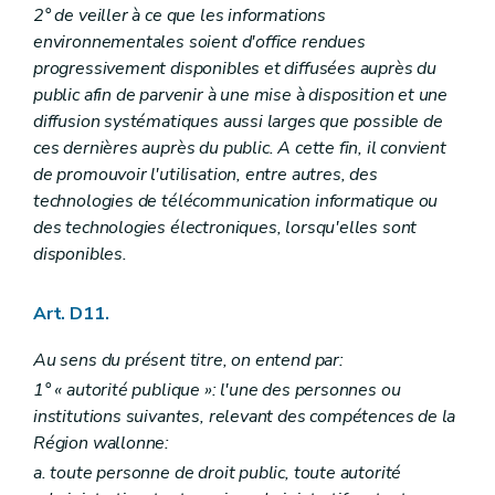
Art. R 57
2° de veiller à ce que les informations
Chapitre IV
Auteurs d'études d'incidences
environnementales soient d'office rendues
Section première
Agrément, suspension et retrait d'agrément des auteurs d'études d'incidences
Sous-section première
Généralités
progressivement disponibles et diffusées auprès du
Art. R 58
public afin de parvenir à une mise à disposition et une
Sous-section 2
Critères d'agrément
diffusion systématiques aussi larges que possible de
Art. R 59
Sous-section 3
Procédure d'octroi d'agrément
ces dernières auprès du public. A cette fin, il convient
Art. R 60
de promouvoir l'utilisation, entre autres, des
Art. R 61
technologies de télécommunication informatique ou
Art. R 62
des technologies électroniques, lorsqu'elles sont
Art. R 63
Art. R 64
disponibles.
Art. R 65
Art. R 66
Art. D11.
Art. R 67
Art. R 68
Art. R 69
Au sens du présent titre, on entend par:
Art. R 70
1° « autorité publique »: l'une des personnes ou
Sous-section 4
Suspension ou retrait d'agrément
institutions suivantes, relevant des compétences de la
Art. R 71
Section 2
Choix de l'auteur d'étude
Région wallonne:
Art. R 72
a. toute personne de droit public, toute autorité
Section 3
Récusation d'une personne choisie en qualité d'auteur d'étude d'incidences