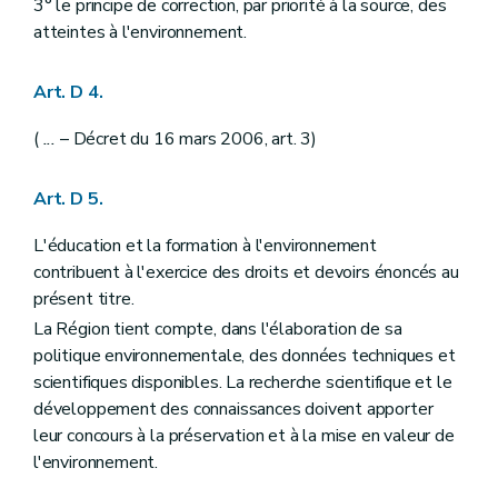
3° le principe de correction, par priorité à la source, des
Art. D 56
atteintes à l'environnement.
Art. D 57
Art. D 58
Art. D 59
Art. D 4.
Art. D 60
Art. D 61
(
...
– Décret du 16 mars 2006, art. 3)
Chapitre III
Système d'évaluation des incidences de projets sur l'environnement
Art. D 62
Art. D 63
Art. D 5.
Art. D 64
Art. D 65
L'éducation et la formation à l'environnement
Art. D 66
contribuent à l'exercice des droits et devoirs énoncés au
Art. D 67
Art. D 68
présent titre.
Art. D 69
La Région tient compte, dans l'élaboration de sa
Art. D 70
politique environnementale, des données techniques et
Art. D 71
Art. D 72
scientifiques disponibles. La recherche scientifique et le
Art. D 73
développement des connaissances doivent apporter
Art. D 74
leur concours à la préservation et à la mise en valeur de
Art. D 75
Art. D 76
l'environnement.
Art. D 77