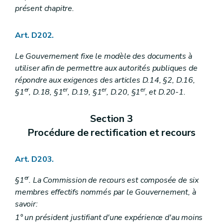
présent chapitre.
Art. D202.
Le Gouvernement fixe le modèle des documents à
utiliser afin de permettre aux autorités publiques de
répondre aux exigences des articles D.14, §2, D.16,
er
er
er
er
§1
, D.18, §1
, D.19, §1
, D.20, §1
, et D.20-1.
Section 3
Procédure de rectification et recours
Art. D203.
er
§1
. La Commission de recours est composée de six
membres effectifs nommés par le Gouvernement, à
savoir:
1° un président justifiant d'une expérience d'au moins