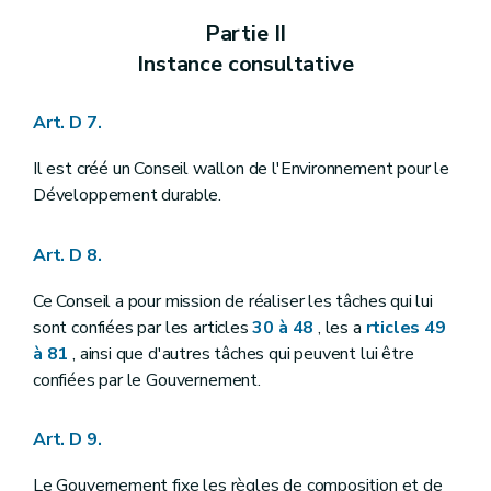
Partie II
Instance consultative
Partie II
Art. R 3
Art. R 4
Instance consultative
Art. R 5
Art. R 6
Art. R 7
Art. D 7.
Art. R 8
Art. R 9
Il est créé un Conseil wallon de l'Environnement pour le
Art. R 10
Développement durable.
Art. R 11
Art. R 12
Art. R 13
Art. D 8.
Art. R 14
Art. R 15
Ce Conseil a pour mission de réaliser les tâches qui lui
Art. R 16
sont confiées par les articles
30 à 48
, les a
rticles 49
Partie III
Information et sensibilisation en matière d'environnement
Titre premier
Accès à l'information relative à l'environnement
à 81
, ainsi que d'autres tâches qui peuvent lui être
Chapitre premier
Modèle de document
confiées par le Gouvernement.
Art. R 17
Chapitre II
(
Commission de recours
– AGW du 13 juillet 2006, art. 1
Art. R 18
Art. D 9.
Art. R 19
Art. R 20
Le Gouvernement fixe les règles de composition et de