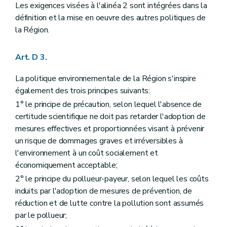
Art. D 37
Les exigences visées à l'alinéa 2 sont intégrées dans la
Art. D 38
définition et la mise en oeuvre des autres politiques de
Art. D 39
la Région.
Art. D 40
Art. D 41
Art. D 42
Art. D 3.
Art. D 43
Art. D 44
La politique environnementale de la Région s'inspire
Art. D 45
également des trois principes suivants:
Chapitre IV
Programmes sectoriels et plans de gestion de bassin hydrographique
Art. D 46
1° le principe de précaution, selon lequel l'absence de
Art. D 47
certitude scientifique ne doit pas retarder l'adoption de
Chapitre V
Plans communaux d'environnement et de développement de la nature
mesures effectives et proportionnées visant à prévenir
Art. D 48
Partie V
Evaluation des incidences sur l'environnement
un risque de dommages graves et irréversibles à
Chapitre premier
Définitions et principes
l'environnement à un coût socialement et
Art. D 49
économiquement acceptable;
Art. D 50
Art. D 51
2° le principe du pollueur-payeur, selon lequel les coûts
Chapitre II
Système d'évaluation des incidences des plans et programmes sur l'environnement
induits par l'adoption de mesures de prévention, de
Art. D 52
réduction et de lutte contre la pollution sont assumés
Art. D 53
par le pollueur;
Art. D 54
Art. D 55