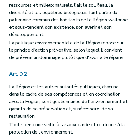
Art. D209
ressources et milieux naturels, l'air, le sol, l'eau, la
Art. D2010
Art. D2011
diversité et les équilibres biologiques font partie du
Art. D2012
patrimoine commun des habitants de la Région wallonne
Art. D2013
et sous-tendent son existence, son avenir et son
Art. D2014
développement.
Chapitre III
Information active
Section première
Principe
La politique environnementale de la Région repose sur
Art. D2015
le principe d'action préventive, selon lequel il convient
Art. D2016
de prévenir un dommage plutôt que d'avoir à le réparer.
Art. D2017
Section 2
Exceptions
Art. D2018
Art. D 2.
Partie IV
Planification environnementale dans le cadre du développement durable
Chapitre premier
Dispositions générales
La Région et les autres autorités publiques, chacune
Art. D 30
Art. D 31
dans le cadre de ses compétences et en coordination
Chapitre II
Rapport sur l'état de l'environnement wallon
avec la Région, sont gestionnaires de l'environnement et
Art. D 32
garants de sa préservation et, si nécessaire, de sa
Art. D 33
restauration.
Art. D 34
Art. D 35
Toute personne veille à la sauvegarde et contribue à la
Art. D 36
protection de l'environnement.
Chapitre III
Plan d'environnement pour le développement durable