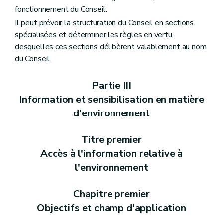
Art. R 21
fonctionnement du Conseil.
Art. R 22
Art. R 23
Il peut prévoir la structuration du Conseil en sections
Art. R 24
spécialisées et déterminer les règles en vertu
Art. R 25
desquelles ces sections délibèrent valablement au nom
Art. R 26
Art. R 27
du Conseil.
Art. R 28
Art. R 29
Partie III
Art. R 30
Art. R 31
Information et sensibilisation en matière
Art. R 32
d'environnement
Art. R 33
Titre II
Initiation à l'environnement
Art. R 34
Titre premier
Art. R 35
Accès à l'information relative à
Art. R 36
Art. R 37
l'environnement
Art. R 38
Art. R 39
Art. R 40
Chapitre premier
Art. R 41
Objectifs et champ d'application
Partie IV
Planification environnementale dans le cadre du développement durable
Art. R 42