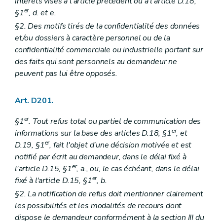
intérêts visés à l'article précédent ou à l'article D.18,
er
§1
, d. et e.
§2. Des motifs tirés de la confidentialité des données
et/ou dossiers à caractère personnel ou de la
confidentialité commerciale ou industrielle portant sur
des faits qui sont personnels au demandeur ne
peuvent pas lui être opposés.
Art. D201.
er
§1
. Tout refus total ou partiel de communication des
er
informations sur la base des articles D.18, §1
, et
er
D.19, §1
, fait l'objet d'une décision motivée et est
notifié par écrit au demandeur, dans le délai fixé à
er
l'article D.15, §1
, a., ou, le cas échéant, dans le délai
er
fixé à l'article D.15, §1
, b.
§2. La notification de refus doit mentionner clairement
les possibilités et les modalités de recours dont
dispose le demandeur conformément à la section III du