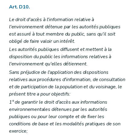
Art. R 43
Art. D10.
Art. R 44
Art. R 45
Le droit d'accès à l'information relative à
Partie V
Evaluation des incidences sur l'environnement
Chapitre premier
Définitions
l'environnement détenue par les autorités publiques
Art. R 46
est assuré à tout membre du public, sans qu'il soit
Chapitre II
Système d'évaluation des incidences des plans et programmes sur l'environnement
obligé de faire valoir un intérêt.
Art. R 47
Section première
L'enquête publique
Les autorités publiques diffusent et mettent à la
Art. R 48
disposition du public les informations relatives à
Art. R 49
l'environnement qu'elles détiennent.
Section 2
Incidences transfrontières
Art. R 50
Sans préjudice de l'application des dispositions
Art. R 51
relatives aux procédures d'information, de consultation
Chapitre III
Système d'évaluation des incidences des projets sur l'environnement
et de participation de la population et du voisinage, le
Art. R 52
présent titre a pour objectifs:
Art. R 53
Art. R 54
1° de garantir le droit d'accès aux informations
Section première
Forme et contenu de la notice d'évaluation
environnementales détenues par les autorités
Art. R 55
publiques ou pour leur compte et de fixer les
Section 2
Projets soumis à étude d'incidences
Art. R 56
conditions de base et les modalités pratiques de son
Section 3
Forme et contenu de l'étude d'incidences
exercice;