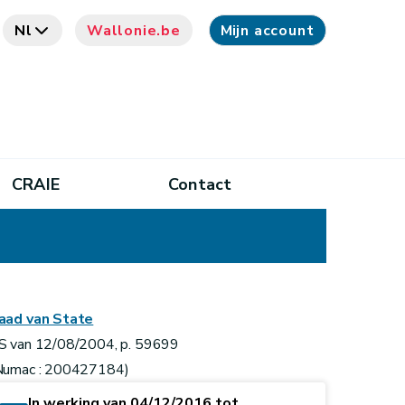
Nl
Wallonie.be
Mijn account
CRAIE
Contact
aad van State
S van 12/08/2004, p. 59699
Numac : 200427184)
In werking van 04/12/2016 tot