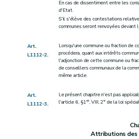
Art. L1122-23
En cas de dissentiment entre les cons
Art. L1122-24
d'Etat.
Art. L1122-25
S'il s'élève des contestations relativ
communes seront renvoyées devant le
Art. L1122-26
Art. L1122-27
Art. L1122-28
Lorsqu'une commune ou fraction de c
Art.
Art. L1122-29
procédera, quant aux intérêts communs,
L1112-2.
l'adjonction de cette commune ou fr
Section 3
Attributions du conseil co
de conseillers communaux de la commu
Art. L1122-30
même article.
Art. L1122-31
Art. L1122-32
Le présent chapitre n'est pas appli
Art.
Art. L1122-33
er
l'article 6, §1
, VIII, 2° de la loi spé
L1112-3.
Art. L1122-34
Art. L1122-35
Art. L1122-36
Cha
Art.
L1122-37
Attributions de