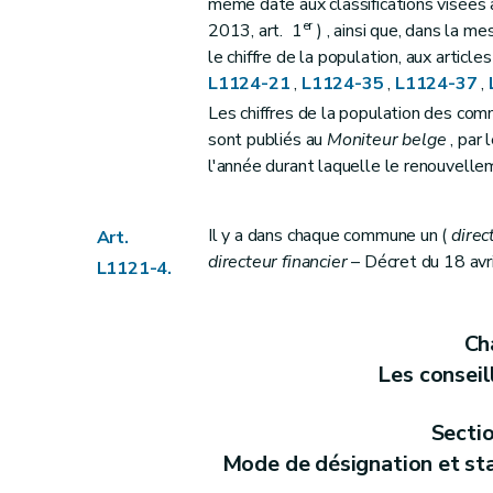
Art. L1123-26
même date aux classifications visées a
er
2013, art. 1
) , ainsi que, dans la m
Art. L1123-27
le chiffre de la population, aux article
Art. L1123-28
L1124-21
,
L1124-35
,
L1124-37
,
Section
7
– Décret du 8 décembre 2
Les chiffres de la population des com
Art. L1123-29
sont publiés au
Moniteur belge
, par 
Art. L1123-30
l'année durant laquelle le renouvelle
Section 8
Des secrétariats des mem
Art.
L1123-31
Il y a dans chaque commune un (
direc
Art.
Section
9
Du congé à l'occasion de l
directeur financier
– Décret du 18 avri
L1121-4.
Art.
1123-32
Chapitre IV
Le secrétaire et le receveur
Section première
Le secrétaire
Cha
Art.
L1124-1
Les consei
Art.
L1124-2
Secti
Art. L1124-3
Mode de désignation et st
Art.
L1124-4