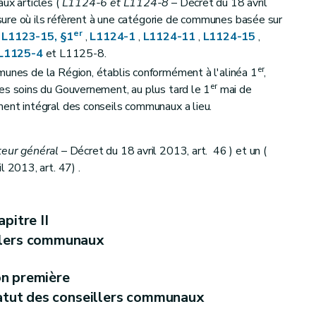
ux articles (
L1124-6 et L1124-8
– Décret du 18 avril
esure où ils réfèrent à une catégorie de communes basée sur
er
s
L1123-15, §1
,
L1124-1
,
L1124-11
,
L1124-15
,
L1125-4
et L1125-8.
005, art. 15
Attributions du bourgmestre
er
munes de la Région, établis conformément à l'alinéa 1
,
er
les soins du Gouvernement, au plus tard le 1
mai de
ment intégral des conseils communaux a lieu.
bres du collège communal
- Décret du 22 novembre 2007, art. 20 )
teur général
– Décret du 18 avril 2013, art. 46 ) et un (
a naissance ou de l'adoption d'un enfant
l 2013, art. 47) .
pitre II
llers communaux
on première
atut des conseillers communaux