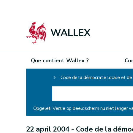
WALLEX
Que contient Wallex ?
Co
Homepage
Code de la démocratie locale et de
Opgelet. Versie op beeldscherm nu niet langer v
22 april 2004 -
Code de la démocr