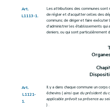
Chapitre III
Le bourgmestre et le collè
Section première
Les groupes politiq
Les attributions des communes sont n
Art.
Art. L1123-1
de régler et d'acquitter celles des d
L1113-1.
communs; de diriger et faire exécuter 
Art. L1123-2
d'administrer les établissements qui
Section 2
Le collège communal
deniers, ou qui sont particulièrement 
Art. L1123-3
Art. L1123-4
T
Art.
L1123-5
Organe
Art. L1123-6
Art. L1123-7
Chapi
Art. L1123-8
Disposit
Art. L1123-9
Art.
L1123-10
Il y a dans chaque commune un corps
Art.
Art. L1123-11
échevins (
ainsi que du président du con
L1121-
Art. L1123-12
applicable prévoit sa présence au s
1.
Art. L1123-13
) .