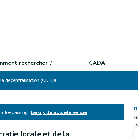
mment rechercher ?
CADA
 la décentralisation (CDLD)
R
an toepassing.
Bekijk de actuele versie
B
(
atie locale et de la