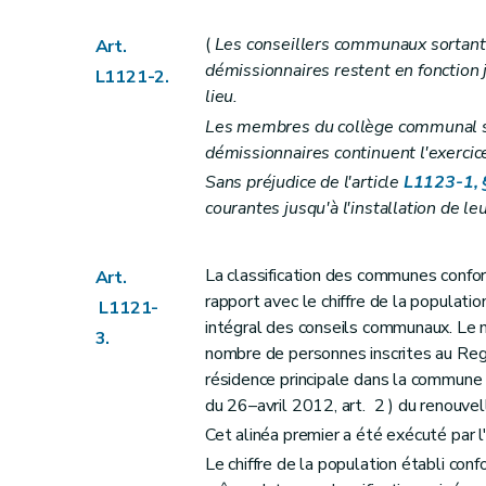
Section 3
La mise en oeuvre de la re
Art. L1123-14
(
Les conseillers communaux sortants
Art.
Section
4
– Décret du 8 décembre 2
démissionnaires restent en fonction j
L1121-2.
Art. L1123-15
lieu.
Art. L1123-16
Les membres du collège communal sor
démissionnaires continuent l'exerci
Art. L1123-17
Sans préjudice de l'article
L1123-1, 
Art. L1123-18
courantes jusqu'à l'installation de l
Section
5
– Décret du 8 décembre 2
Art. L1123-19
Art. L1123-20
La classification des communes confo
Art.
rapport avec le chiffre de la populat
Art. L1123-21
L1121-
intégral des conseils communaux. Le n
Art. L1123-22
3.
nombre de personnes inscrites au Reg
Section
6
– Décret du 8 décembre 2
résidence principale dans la commune 
Art. L1123-23
du 26–avril 2012, art. 2 ) du renouvel
Art. L1123-24
Cet alinéa premier a été exécuté pa
Art. L1123-25
Le chiffre de la population établi con