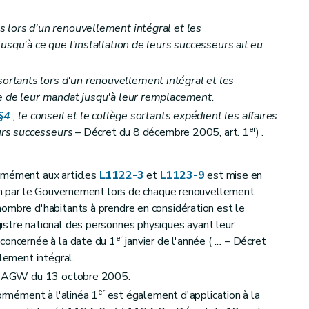
sponsabilité du collège communal
 lors d'un renouvellement intégral et les
005, art. 15
Traitement et costume des bourgmestre et échevins
usqu'à ce que l'installation de leurs successeurs ait eu
tants lors d'un renouvellement intégral et les
ce de leur mandat jusqu'à leur remplacement.
§4
, le conseil et le collège sortants expédient les affaires
er
eurs successeurs
– Décret du 8 décembre 2005, art. 1
) .
005, art. 15
Réunions et délibérations du (collège communal)
rmément aux articles
L1122-3
et
L1123-9
est mise en
ion par le Gouvernement lors de chaque renouvellement
ombre d'habitants à prendre en considération est le
istre national des personnes physiques ayant leur
005, art. 15
Attributions du (collège communal)
er
concernée à la date du 1
janvier de l'année (
...
– Décret
lement intégral.
r l'AGW du 13 octobre 2005.
er
formément à l'alinéa 1
est également d'application à la