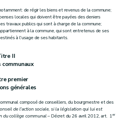
ge communal
ues et le pacte de majorité
otamment: de régir les biens et revenus de la commune;
épenses locales qui doivent être payées des deniers
les travaux publics qui sont à charge de la commune;
 appartiennent à la commune, qui sont entretenus de ses
destinés à l'usage de ses habitants.
itre II
s communaux
tre premier
ions générales
 communal composé de conseillers, du bourgmestre et des
seil de l'action sociale, si la législation qui lui est
er
ein du collège communal
– Décret du 26 avril 2012, art. 1