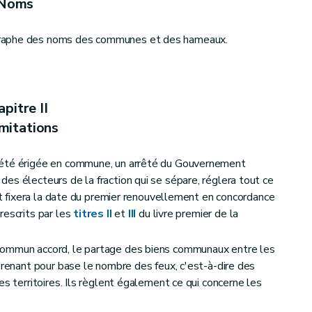
Noms
raphe des noms des communes et des hameaux.
des conseils communaux
pitre II
mitations
 été érigée en commune, un arrêté du Gouvernement
es électeurs de la fraction qui se sépare, réglera tout ce
 et fixera la date du premier renouvellement en concordance
rescrits par les
titres II
et
III
du livre premier de la
commun accord, le partage des biens communaux entre les
prenant pour base le nombre des feux, c'est-à-dire des
es territoires. Ils règlent également ce qui concerne les