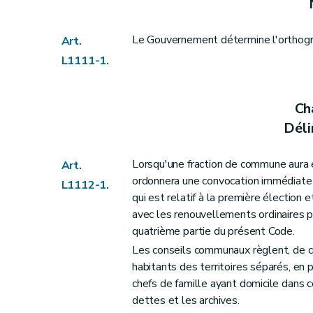
Art. L1122-8
Art. L1122-9
Section 2
Le Gouvernement détermine l'orthog
Réunions et délibérations 
Art.
Art. L1122-10
L1111-1.
Art. L1122-11
Art. L1122-12
Cha
Art. L1122-13
Déli
Art. L1122-14
Art. L1122-15
Lorsqu'une fraction de commune aura
Art.
Art. L1122-16
ordonnera une convocation immédiate d
L1112-1.
Art. L1122-17
qui est relatif à la première élection
avec les renouvellements ordinaires p
Art. L1122-18
quatrième partie du présent Code.
Art. L1122-19
Les conseils communaux règlent, de 
Art. L1122-20
habitants des territoires séparés, en 
Art. L1122-21
chefs de famille ayant domicile dans c
Art. L1122-22
dettes et les archives.