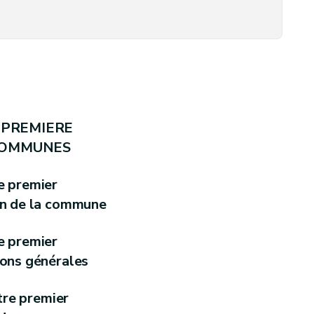
s
e PREMIERE
COMMUNES
n et statut des conseillers communaux
e premier
on de la commune
e premier
ions générales
tre premier