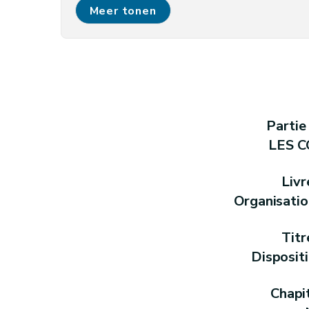
Art. L1113-1
Meer tonen
Titre II
Organes communaux
Chapitre premier
Dispositions générale
Art. L1121-1
Art. L1121-2
Art. L1121-3
Art. L1121-4
Parti
Chapitre II
Les conseillers communaux
LES 
Section première
Mode de désignatio
Art. L1122-1
Livr
Art. L1122-2
Organisati
Art. L1122-3
Art. L1122-4
Titr
Art.
L1122-5
Disposit
Art.
L1122-6
Art. L1122-7
Chapi