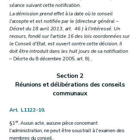
Art. L1522-4
séance suivant cette notification.
Art. L1522-5
La démission prend effet à la date où le conseil
Art. L1522-6
Art. L1522-7
l'accepte et est notifiée par le (directeur général –
Art. L1522-8
Décret du 18 avril 2013, art. 46 ) à l'intéressé. Un
Chapitre III
Les intercommunales
recours, fondé sur l'article 16 des lois coordonnées sur
Section première
Les statuts
le Conseil d'Etat, est ouvert contre cette décision. Il
Art. L1523-1
Art. L1523-2
doit être introduit dans les huit jours de sa notification
Art. L1523-3
– Décrte du 8 décembre 2005, art. 8) ..
Art. L1523-4
Art. L1523-5
Art. L1523-6
Section 2
Section 2
Les organes de l'intercommunale
Réunions et délibérations des conseils
Sous-section première
Dispositions générales
Art. L1523-7
communaux
Art. L1523-8
Art. L1523-9
Art. L1523-10
Art. L1122-10.
Sous-section 2
L'assemblée générale
Art. L1523-11
er
§1
. Aucun acte, aucune pièce concernant
Art. L1523-12
l'administration, ne peut être soustrait à l'examen des
Art. L1523-13
membres du conseil.
Art. L1523-14