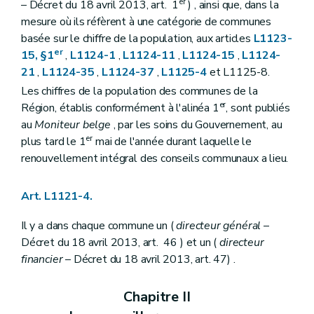
er
– Décret du 18 avril 2013, art. 1
) , ainsi que, dans la
Art. L1133-1
mesure où ils réfèrent à une catégorie de communes
Art. L1133-2
basée sur le chiffre de la population, aux articles
L1123-
Art. L1133-3
Titre IV
Consultation populaire
er
15, §1
,
L1124-1
,
L1124-11
,
L1124-15
,
L1124-
Chapitre unique
21
,
L1124-35
,
L1124-37
,
L1125-4
et L1125-8.
Art. L1141-1
Les chiffres de la population des communes de la
Art. L1141-2
Art. L1141-3
er
Région, établis conformément à l'alinéa 1
, sont publiés
Art. L1141-4
au
Moniteur belge
, par les soins du Gouvernement, au
Art. L1141-5
er
plus tard le 1
mai de l'année durant laquelle le
Art. L1141-6
renouvellement intégral des conseils communaux a lieu.
Art. L1141-7
Art. L1141-8
Art. L1141-9
Art. L1121-4.
Art. L1142-10
Art. L1142-11
Il y a dans chaque commune un (
Art. L1142-12
directeur général
–
Art.
L1141-13
Décret du 18 avril 2013, art. 46 ) et un (
directeur
Livre II
Administration de la commune
financier
– Décret du 18 avril 2013, art. 47) .
Titre premier
Le personnel communal
Chapitre premier
Dispositions générales
Art. L1211-1
Chapitre II
Art.
L1211-2