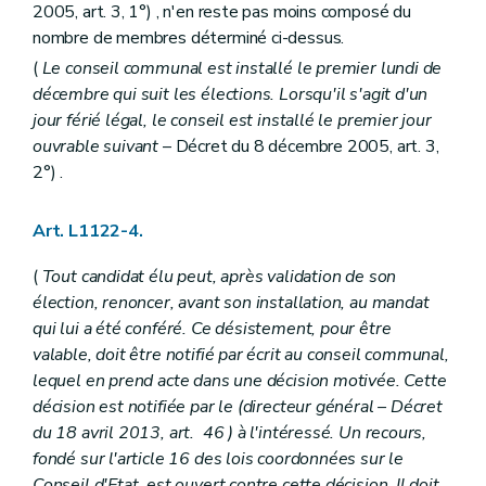
Art. L1232-3
2005, art. 3, 1°) , n'en reste pas moins composé du
Art. L1232-4
nombre de membres déterminé ci-dessus.
Art. L1232-5
Art. L1232-6
(
Le conseil communal est installé le premier lundi de
Sous-section 2
Les concessions
décembre qui suit les élections. Lorsqu'il s'agit d'un
Art. L1232-7
jour férié légal, le conseil est installé le premier jour
Art. L1232-8
Art. L1232-9
ouvrable suivant
– Décret du 8 décembre 2005, art. 3,
Art. L1232-10
2°) .
Art. L1232-11
Art. L1232-12
Section 3
Funérailles, modes de sépulture et rites funéraires
Art. L1122-4.
Sous-section première
Mise en bière et transport des dépouilles mortelles
Art. L1232-13
(
Tout candidat élu peut, après validation de son
Art. L1232-14
élection, renoncer, avant son installation, au mandat
Art. L1232-15
qui lui a été conféré. Ce désistement, pour être
Art. L1232-16
Art. L1232-17
valable, doit être notifié par écrit au conseil communal,
Sous-section 2
Inhumations
lequel en prend acte dans une décision motivée. Cette
Art. L1232-17
bis
décision est notifiée par le (directeur général – Décret
Art. L1232-18
du 18 avril 2013, art. 46 ) à l'intéressé. Un recours,
Art. L1232-19
Art. L1232-20
fondé sur l'article 16 des lois coordonnées sur le
Art. L1232-21
Conseil d'Etat, est ouvert contre cette décision. Il doit