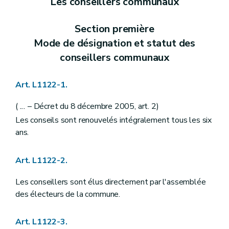
Les conseillers communaux
Art.
L1211-3
Chapitre II
Statut administratif et pécuniaire
Art. L1212-1
Section première
Art. L1212-2
Mode de désignation et statut des
Art. L1212-3
Chapitre III
Nomination
conseillers communaux
Art. L1213-1
Chapitre IV
Interdictions
Art. L1214-1
Art. L1122-1.
Chapitre V
Régime disciplinaire
Art. L1215-1
(
...
– Décret du 8 décembre 2005, art. 2)
Art. L1215-2
Art. L1215-3
Les conseils sont renouvelés intégralement tous les six
Art. L1215-4
ans.
Art. L1215-5
Art. L1215-6
Art. L1215-7
Art. L1122-2.
Art. L1215-8
Art. L1215-9
Les conseillers sont élus directement par l'assemblée
Art. L1215-10
des électeurs de la commune.
Art. L1215-11
Art. L1215-12
Art. L1215-13
Art. L1122-3.
Art. L1215-14