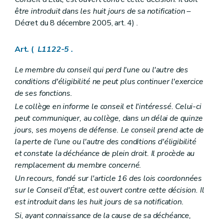
Sous-section 3
La crémation
être introduit dans les huit jours de sa notification
–
Art. L1232-22
Décret du 8 décembre 2005, art. 4) .
Art. L1232-23
Art. L1232-24
Art. L1232-25
Art. (
L1122-5
.
Art. L1232-26
Sous-section 4
Signes indicatifs de sépulture
Art. L1232-27
Le membre du conseil qui perd l'une ou l'autre des
Art. L1232-28
conditions d'éligibilité ne peut plus continuer l'exercice
Art. L1232-29
de ses fonctions.
Section 4
Dispositions finales
Art. L1232-30
Le collège en informe le conseil et l'intéressé. Celui-ci
Art. L1232-31
peut communiquer, au collège, dans un délai de quinze
Art. L1232-32
jours, ses moyens de défense. Le conseil prend acte de
Chapitre III
Etablissements publics
la perte de l'une ou l'autre des conditions d'éligibilité
Art. L1233-1
Art. L1233-2
et constate la déchéance de plein droit. Il procède au
Art. L1233-3
remplacement du membre concerné.
Chapitre
IV
Les ASBL communales
– Décret du 26 avril 2012, art. 29)
Un recours, fondé sur l'article 16 des lois coordonnées
Art.
L1234-1
Art.
L1234-2
sur le Conseil d'État, est ouvert contre cette décision. Il
Art.
1234-3
est introduit dans les huit jours de sa notification.
Art.
L1234-4
Si, ayant connaissance de la cause de sa déchéance,
Art.
L1234-5