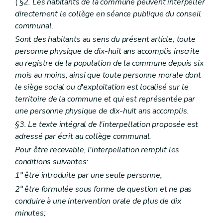
(
§2. Les habitants de la commune peuvent interpeller
Art. L2212-15
Art. L2212-16
directement le collège en séance publique du conseil
Art. L2212-17
communal.
Art. L2212-18
Sont des habitants au sens du présent article, toute
Art. L2212-19
Art. L2212-20
personne physique de dix-huit ans accomplis inscrite
Art. L2212-21
au registre de la population de la commune depuis six
Art. L2212-22
mois au moins, ainsi que toute personne morale dont
Art. L2212-23
le siège social ou d'exploitation est localisé sur le
Art. L2212-24
Art. L2212-25
territoire de la commune et qui est représentée par
Art. L2212-26
une personne physique de dix-huit ans accomplis.
Art. L2212-27
§3. Le texte intégral de l'interpellation proposée est
Sous-section 3
Droit à l'information
Art. L2212-28
adressé par écrit au collège communal.
Art.
L2212-29
Pour être recevable, l'interpellation remplit les
Art. L2212-30
conditions suivantes:
Art. L2212-31
Sous-section 4
Attributions du conseil provincial
1° être introduite par une seule personne;
Art. L2212-32
2° être formulée sous forme de question et ne pas
Art. L2212-33
conduire à une intervention orale de plus de dix
Art. L2212-34
Art. L2212-35
minutes;
Art. L2212-36