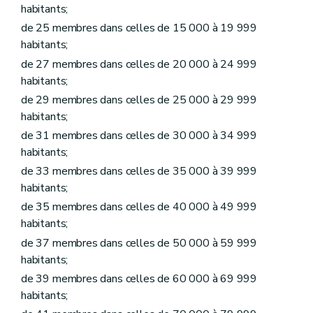
Art.
L1218-3
habitants;
Art.
L1218-4
de 25 membres dans celles de 15 000 à 19 999
Art.
L1218-5
Art.
L1218-6
habitants;
Art.
L1218-7
de 27 membres dans celles de 20 000 à 24 999
Art.
L1218-8
habitants;
Art.
L1218-9
Art.
L1218-10
de 29 membres dans celles de 25 000 à 29 999
Art.
L1218-11
habitants;
Art.
L1218-12
de 31 membres dans celles de 30 000 à 34 999
Art.
L1218-13
Titre II
Administration des biens de la commune
habitants;
Chapitre premier
Donations et legs à la commune et aux établissements publics existant dans la commune
de 33 membres dans celles de 35 000 à 39 999
Art. L1221-1
habitants;
Art. L1221-2
Chapitre II
Contrats
de 35 membres dans celles de 40 000 à 49 999
Art. L1222-1
habitants;
Art. L1222-2
Art. L1222-3
de 37 membres dans celles de 50 000 à 59 999
Art. L1222-4
habitants;
Art.
L1222-5
de 39 membres dans celles de 60 000 à 69 999
Chapitre III
Voirie communale
Art. L1223-1
habitants;
Titre III
Administration de certains services communaux