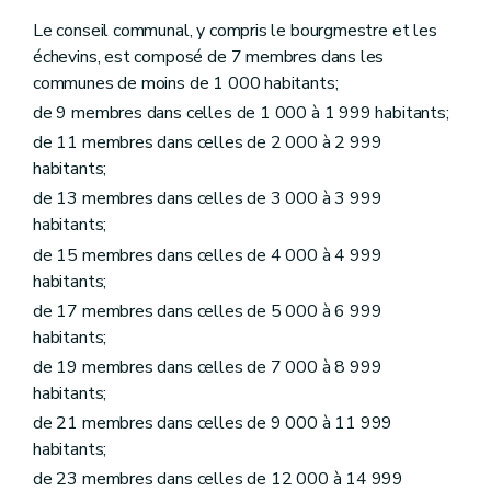
Art. L1215-15
Le conseil communal, y compris le bourgmestre et les
Art. L1215-16
échevins, est composé de 7 membres dans les
Art. L1215-17
Art. L1215-18
communes de moins de 1 000 habitants;
Art. L1215-19
de 9 membres dans celles de 1 000 à 1 999 habitants;
Art. L1215-20
Art. L1215-21
de 11 membres dans celles de 2 000 à 2 999
Art. L1215-22
habitants;
Art. L1215-23
de 13 membres dans celles de 3 000 à 3 999
Art. L1215-24
Art. L1215-25
habitants;
Art. L1215-26
de 15 membres dans celles de 4 000 à 4 999
Art. L1215-27
habitants;
Chapitre VI
Personnel à statut particulier
Art. L1216-1
de 17 membres dans celles de 5 000 à 6 999
Art. L1216-2
habitants;
Art.
L1216-3
de 19 membres dans celles de 7 000 à 8 999
Chapitre
VII
Inaptitude professionnelle – Décret du 30 avril 2009, art. 2)
Art.
L1217-1
habitants;
Art.
L1217-2
de 21 membres dans celles de 9 000 à 11 999
Chapitre
VIII
De la Chambre de recours – Décret du 30 avril 2009, art. 3)
habitants;
Art.
L1218-1
Art.
L1218-2
de 23 membres dans celles de 12 000 à 14 999