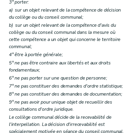
3° porter:
Art. L2212-37
a)
sur un objet relevant de la compétence de décision
Art. L2212-38
Section 3
Le collège provincial
du collège ou du conseil communal;
Sous-section première
Les groupes politiques - Le pacte de majorité Le mode de désignation et le statut des membres du collège provincial
b)
sur un objet relevant de la compétence d'avis du
Art. L2212-39
collège ou du conseil communal dans la mesure où
Art. L2212-40
Art. L2212-41
cette compétence a un objet qui concerne le territoire
Art. L2212-42
communal;
Art. L2212-43
4° être à portée générale;
Art. L2212-44
Art. L2212-45
5° ne pas être contraire aux libertés et aux droits
Sous-section 2
Réunions et délibérations du collège provincial
fondamentaux;
Art. L2212-46
Sous-section 3
Attributions du collège provincial
6° ne pas porter sur une question de personne;
Art. L2212-47
7° ne pas constituer des demandes d'ordre statistique;
Art. L2212-48
8° ne pas constituer des demandes de documentation;
Art. L2212-49
Art. L2212-50
9° ne pas avoir pour unique objet de recueillir des
Section 4
Le gouverneur
consultations d'ordre juridique.
Art. L2212-51
Art. L2212-52
Le collège communal décide de la recevabilité de
Art. L2212-53
l'interpellation. La décision d'irrecevabilité est
Art. L2212-54
spécialement motivée en séance du conseil communal.