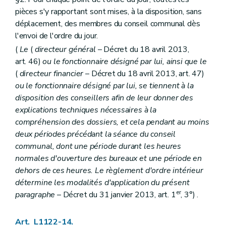
Art. L2113-3
pièces s'y rapportant sont mises, à la disposition, sans
Titre II
Administration des agglomérations et des fédérations de communes
déplacement, des membres du conseil communal dès
Chapitre premier
Le personnel
Art. L2121-1
l'envoi de l'ordre du jour.
Art. L2121-2
(
Le
(
directeur général
– Décret du 18 avril 2013,
Art. L2121-3
art. 46)
ou le fonctionnaire désigné par lui, ainsi que le
Chapitre II
Administration des biens
Art. L2122-1
(
directeur financier
– Décret du 18 avril 2013, art. 47)
Chapitre III
Administration de certains services
ou le fonctionnaire désigné par lui, se tiennent à la
Art. L2123-1
disposition des conseillers afin de leur donner des
Art. L2123-2
explications techniques nécessaires à la
Art. L2123-3
Titre III
Finances des agglomérations et fédérations de communes
compréhension des dossiers, et cela pendant au moins
Chapitre unique
deux périodes précédant la séance du conseil
Art. L2131-1
communal, dont une période durant les heures
Art. L2131-2
normales d'ouverture des bureaux et une période en
Art. L2131-3
Art. L2131-4
dehors de ces heures. Le règlement d'ordre intérieur
Art. L2131-5
détermine les modalités d'application du présent
Art. L2131-6
er
paragraphe
– Décret du 31 janvier 2013, art. 1
, 3°) .
Art. L2131-7
Titre IV
La concertation
Chapitre unique
Art. L1122-14.
Art. L2141-1