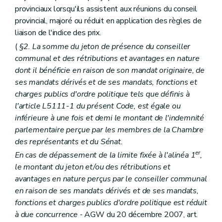
Art. L1332-30
provinciaux lorsqu'ils assistent aux réunions du conseil
Art. L1332-31
Livre IV
Organes territoriaux intracommunaux
provincial, majoré ou réduit en application des règles de
Titre premier
Organisation des organes territoriaux intracommunaux
liaison de l'indice des prix.
Chapitre premier
Dispositions générales
(
§2. La somme du jeton de présence du conseiller
Art. L1411-1
Chapitre II
Les conseils de (secteur)
communal et des rétributions et avantages en nature
Section première
Mode de désignation et statut des conseillers de (secteur)
dont il bénéficie en raison de son mandat originaire, de
Art. L1412-1
ses mandats dérivés et de ses mandats, fonctions et
Section 2
Réunions, discussions et décisions des conseils de (secteur)
charges publics d'ordre politique tels que définis à
Art. L1412-2
Art. L1412-3
l'article L5111-1 du présent Code, est égale ou
Section 3
Attributions
inférieure à une fois et demi le montant de l'indemnité
Art. L1412-4
parlementaire perçue par les membres de la Chambre
Art. L1412-5
des représentants et du Sénat.
Art. L1412-6
Art. L1412-7
er
En cas de dépassement de la limite fixée à l'alinéa 1
,
Art. L1412-8
le montant du jeton et/ou des rétributions et
Chapitre III
Le bureau et le président
avantages en nature perçus par le conseiller communal
Section première
Mode de désignation et statut des membres du bureau et du président
Art. L1413-1
en raison de ses mandats dérivés et de ses mandats,
Section 2
Réunions, délibérations et décisions du bureau
fonctions et charges publics d'ordre politique est réduit
Art. L1413-2
à due concurrence
- AGW du 20 décembre 2007, art.
Section 3
Attributions