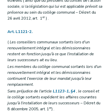
échevins (
ainsi que du président du conseil de l'action
Art. L1124-34
Art. L1124-35
sociale, si la législation qui lui est applicable prévoit sa
Art. L1124-36
présence au sein du collège communal
– Décret du
Art. L1124-37
er
26 avril 2012, art. 1
) .
Art.
L1124-38
Art.
L1124-39
Art.
L1124-40
Art. L1121-2.
Art. L1124-41
Art.
L1124-42
(
Les conseillers communaux sortants lors d'un
Art.
L1124-43
Art.
L1124-44
renouvellement intégral et les démissionnaires
Art.
L1124-45
restent en fonction jusqu'à ce que l'installation de
Art. L1124-46
leurs successeurs ait eu lieu.
Art. L1124-47
Art. L1124-48
Les membres du collège communal sortants lors d'un
Art.
L1124-49
renouvellement intégral et les démissionnaires
Section 3
De l'évaluation
– Décret du 30 avril 2009, art. 5, al. 1
continuent l'exercice de leur mandat jusqu'à leur
Art.
L1124-50
remplacement.
Chapitre V
Incompatibilités et conflits d'intérêts
Art. L1125-1
Sans préjudice de l'article
L1123-1, §4
, le conseil et
Art. L1125-1
le collège sortants expédient les affaires courantes
Art. L1125-2
jusqu'à l'installation de leurs successeurs
– Décret du
Art.
L1125-3
er
Art. L1125-4
8 décembre 2005, art. 1
) .