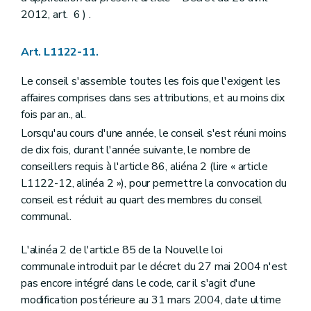
Chapitre II
Droits et devoirs
2012, art. 6 ) .
Art. L1532-1
Art. 1532-1
bis
Art. L1532-2
Art. L1122-11.
Art. L1532-3
Art. L1532-4
Le conseil s'assemble toutes les fois que l'exigent les
Art. L1532-5
Chapitre III
Médiation et charte de l'utilisateur
affaires comprises dans ses attributions, et au moins dix
Art. L1533-1
fois par an., al.
Titre IV
Dispositions transitoires et finales
Lorsqu'au cours d'une année, le conseil s'est réuni moins
Art. L1541-1
Art. L1541-2
de dix fois, durant l'année suivante, le nombre de
Art. L1541-3
conseillers requis à l'article 86, aliéna 2 (lire « article
Art.
1541-4
L1122-12, alinéa 2 »), pour permettre la convocation du
Titre V
Dispositions diverses
conseil est réduit au quart des membres du conseil
Chapitre unique
Art. L1551-1
communal.
Art. L1551-2
Art. L1551-3
L'alinéa 2 de l'article 85 de la Nouvelle loi
Titre VI
Publicité de l'administration
communale introduit par le décret du 27 mai 2004 n'est
Chapitre unique
Art. L1561-1
pas encore intégré dans le code, car il s'agit d'une
Art. L1561-2
modification postérieure au 31 mars 2004, date ultime
Art. L1561-3