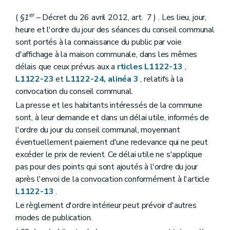
Livre II
Les provinces
er
(
§1
– Décret du 26 avril 2012, art. 7 ) . Les lieu, jour,
Titre premier
Organisation des provinces
Chapitre premier
Dispositions générales
heure et l'ordre du jour des séances du conseil communal
Art. L2211-1
sont portés à la connaissance du public par voie
Chapitre II
Organes provinciaux
d'affichage à la maison communale, dans les mêmes
Section première
Dispositions générales
délais que ceux prévus aux a
rticles L1122-13
,
Art. L2212-1
Art. L2212-2
L1122-23
et
L1122-24, alinéa 3
, relatifs à la
Art. L2212-3
convocation du conseil communal.
Art. L2212-4
La presse et les habitants intéressés de la commune
Section 2
Le conseil provincial
Sous-section première
Mode de désignation et statut des conseillers provinciaux
sont, à leur demande et dans un délai utile, informés de
Art. L2212-5
l'ordre du jour du conseil communal, moyennant
Art. L2212-6
éventuellement paiement d'une redevance qui ne peut
Art. L2212-7
excéder le prix de revient. Ce délai utile ne s'applique
Art. L2212-8
Art.
L2212-9
pas pour des points qui sont ajoutés à l'ordre du jour
Sous-section 2
Réunions et délibérations du conseil provincial
après l'envoi de la convocation conformément à l'article
Art. L2212-10
L1122-13
.
Art. L2212-11
Art. L2212-12
Le règlement d'ordre intérieur peut prévoir d'autres
Art. L2212-13
modes de publication.
Art. L2212-14