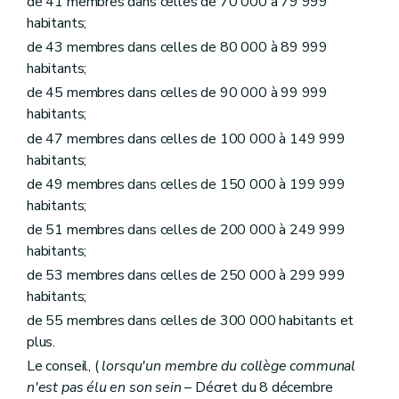
de 41 membres dans celles de 70 000 à 79 999
Chapitre premier
Régies communales
habitants;
Section première
Régies communales ordinaires
Art. L1231-1
de 43 membres dans celles de 80 000 à 89 999
Art. L1231-2
habitants;
Art. L1231-3
de 45 membres dans celles de 90 000 à 99 999
Art.
L1231-3bis
Section 2
Régies communales autonomes
habitants;
Art. L1231-4
de 47 membres dans celles de 100 000 à 149 999
Art. L1231-5
habitants;
Art. L1231-6
Art. L1231-7
de 49 membres dans celles de 150 000 à 199 999
Art. L1231-8
habitants;
Art. L1231-9
de 51 membres dans celles de 200 000 à 249 999
Art. L1231-10
Art. L1231-11
habitants;
Art. L1231-12
de 53 membres dans celles de 250 000 à 299 999
Chapitre II
Funérailles et sépultures
habitants;
Art. L1232-0
Section première
Définitions
de 55 membres dans celles de 300 000 habitants et
Art. L1232-1
plus.
Section 2
Lieux de sépulture
Sous-section première
Les cimetières et établissements crématoires communaux ou intercommunaux
Le conseil, (
lorsqu'un membre du collège communal
Art. L1232-2
n'est pas élu en son sein
– Décret du 8 décembre