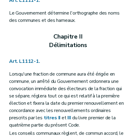
Art. L1111-1.
Art. L1122-23
Art. L1122-24
Le Gouvernement détermine l'orthographe des noms
Art. L1122-25
Art. L1122-26
des communes et des hameaux.
Art. L1122-27
Art. L1122-28
Chapitre II
Art. L1122-29
Section 3
Attributions du conseil communal
Délimitations
Art. L1122-30
Art. L1122-31
Art. L1122-32
Art. L1112-1.
Art. L1122-33
Art. L1122-34
Lorsqu'une fraction de commune aura été érigée en
Art. L1122-35
commune, un arrêté du Gouvernement ordonnera une
Art. L1122-36
convocation immédiate des électeurs de la fraction qui
Art.
L1122-37
Chapitre III
Le bourgmestre et le collège communal
se sépare, réglera tout ce qui est relatif à la première
Section première
Les groupes politiques et le pacte de majorité
élection et fixera la date du premier renouvellement en
Art. L1123-1
concordance avec les renouvellements ordinaires
Art. L1123-2
Section 2
Le collège communal
prescrits par les
titres II
et
III
du livre premier de la
Art. L1123-3
quatrième partie du présent Code.
Art. L1123-4
Les conseils communaux règlent, de commun accord, le
Art.
L1123-5