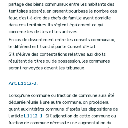
partage des biens communaux entre les habitants des
Art. L1123-6
Art. L1123-7
territoires séparés, en prenant pour base le nombre des
Art. L1123-8
feux, c'est-à-dire des chefs de famille ayant domicile
Art. L1123-9
dans ces territoires. Ils règlent également ce qui
Art.
L1123-10
Art. L1123-11
concerne les dettes et les archives.
Art. L1123-12
En cas de dissentiment entre les conseils communaux,
Art. L1123-13
le différend est tranché par le Conseil d'Etat.
Section 3
La mise en oeuvre de la responsabilité du collège communal
Art. L1123-14
S'il s'élève des contestations relatives aux droits
Section
4
– Décret du 8 décembre 2005, art. 15
résultant de titres ou de possession, les communes
Art. L1123-15
seront renvoyées devant les tribunaux.
Art. L1123-16
Art. L1123-17
Art. L1123-18
Art. L1112-2.
Section
5
– Décret du 8 décembre 2005, art. 15
Art. L1123-19
Lorsqu'une commune ou fraction de commune aura été
Art. L1123-20
déclarée réunie à une autre commune, on procédera,
Art. L1123-21
Art. L1123-22
quant aux intérêts communs, d'après les dispositions de
Section
6
– Décret du 8 décembre 2005, art. 15
l'article
L1112-1
. Si l'adjonction de cette commune ou
Art. L1123-23
fraction de commune nécessite une augmentation du
Art. L1123-24