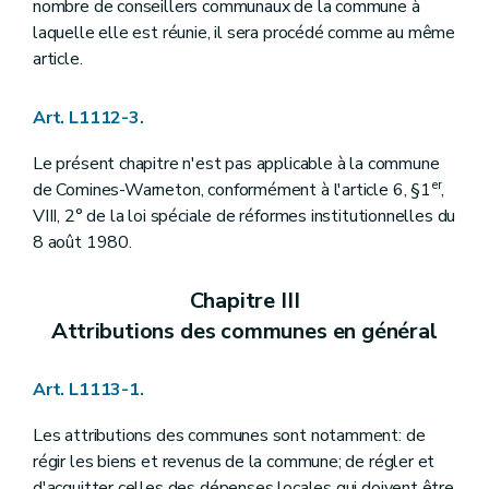
Art. L1123-25
nombre de conseillers communaux de la commune à
Art. L1123-26
laquelle elle est réunie, il sera procédé comme au même
Art. L1123-27
article.
Art. L1123-28
Section
7
– Décret du 8 décembre 2005, art. 15
Art. L1123-29
Art. L1112-3.
Art. L1123-30
Section 8
Des secrétariats des membres du collège communal
Le présent chapitre n'est pas applicable à la commune
Art.
L1123-31
er
de Comines-Warneton, conformément à l'article 6, §1
,
Section
9
Du congé à l'occasion de la naissance ou de l'adoption d'un enfant
Art.
1123-32
VIII, 2° de la loi spéciale de réformes institutionnelles du
Chapitre IV
Le secrétaire et le receveur
8 août 1980.
Section première
Le secrétaire
Art.
L1124-1
Art.
L1124-2
Chapitre III
Art. L1124-3
Attributions des communes en général
Art.
L1124-4
Art.
L1124-5
Art.
L1124-6
Art. L1113-1.
Art. L1124-7
Art. L1124-8
Les attributions des communes sont notamment: de
Art. L1124-9
Art. L1124-10
régir les biens et revenus de la commune; de régler et
Art. L1124-11
d'acquitter celles des dépenses locales qui doivent être