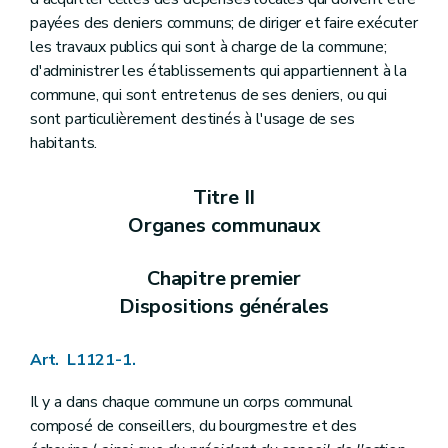
Art. L1124-12
payées des deniers communs; de diriger et faire exécuter
Art. L1124-13
les travaux publics qui sont à charge de la commune;
Art. L1124-14
Art. L1124-15
d'administrer les établissements qui appartiennent à la
Art.
L1124-16
commune, qui sont entretenus de ses deniers, ou qui
Art. L1124-17
sont particulièrement destinés à l'usage de ses
Art. L1124-18
habitants.
Art.
L1124-19
Art.
L1124-20
Section 2
Le (
directeur financier
– Décret du 18 avril 2013, art. 47)
Titre II
Art.
L1124-21
Art. L1124-22
Organes communaux
Art. L1124-23
Art. L1124-24
Chapitre premier
Art.
L1124-25
Art. L1124-26
Dispositions générales
Art. L1124-27
Art. L1124-28
Art. L1124-29
Art. L1121-1.
Art. L1124-30
Art. L1124-31
Il y a dans chaque commune un corps communal
Art. L1124-32
composé de conseillers, du bourgmestre et des
Art. L1124-33