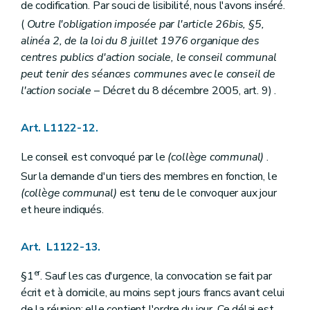
de codification. Par souci de lisibilité, nous l'avons inséré.
Art. L1561-4
Art. L1561-5
(
Outre l'obligation imposée par l'article 26bis, §5,
Art. L1561-6
alinéa 2, de la loi du 8 juillet 1976 organique des
Art. L1561-7
centres publics d'action sociale, le conseil communal
Art. L1561-8
peut tenir des séances communes avec le conseil de
Art. L1561-9
Art. L1561-10
l'action sociale
– Décret du 8 décembre 2005, art. 9) .
Art. L1561-11
Art. L1561-12
Art. L1561-13
Art. L1122-12.
Partie DEUXIEME
LA SUPRACOMMUNALITE
Livre premier
Les agglomérations et les fédérations de communes
Le conseil est convoqué par le
(collège communal)
.
Titre premier
Organisation des agglomérations et des fédérations de communes
Sur la demande d'un tiers des membres en fonction, le
Chapitre premier
Dispositions générales
(collège communal)
est tenu de le convoquer aux jour
Section première
Délimitations
Art. L2111-1
et heure indiqués.
Art. L2111-2
Section 2
Constitution
Art. L2111-3
Art. L1122-13.
Art. L2111-4
Section 3
Attributions
er
§1
. Sauf les cas d'urgence, la convocation se fait par
Art. L2111-5
écrit et à domicile, au moins sept jours francs avant celui
Art. L2111-6
de la réunion; elle contient l'ordre du jour. Ce délai est