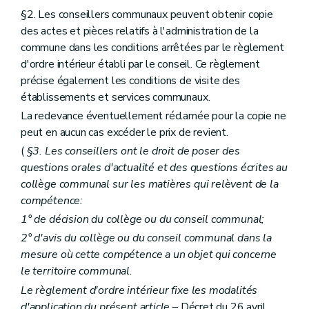
Sous-section 3
Le conseil d'administration
§2. Les conseillers communaux peuvent obtenir copie
Art. L1523-15
des actes et pièces relatifs à l'administration de la
Art. L1523-16
commune dans les conditions arrêtées par le règlement
Sous-section 4
Le comité de rémunération
Art. L1523-17
d'ordre intérieur établi par le conseil. Ce règlement
Sous-section 5
Les organes restreints de gestion
précise également les conditions de visite des
Art. L1523-18
établissements et services communaux.
Section 3
La prépondérance provinciale et régionale
La redevance éventuellement réclamée pour la copie ne
Art. L1523-19
Art. L1523-20
peut en aucun cas excéder le prix de revient.
Section 4
Dissolution et liquidation
(
§3. Les conseillers ont le droit de poser des
Art. L1523-21
questions orales d'actualité et des questions écrites au
Art. L1523-22
Section 5
Dispositions diverses
collège communal sur les matières qui relèvent de la
Art. L1523-23
compétence:
Art. L1523-24
1° de décision du collège ou du conseil communal;
Art. L1523-25
Chapitre IV
Les relations internationales
2° d'avis du collège ou du conseil communal dans la
Art. L1524-1
mesure où cette compétence a un objet qui concerne
Titre III
Principes de bonne gouvernance
le territoire communal.
Chapitre premier
Interdictions et incompatibilités
Art. L1531-1
Le règlement d'ordre intérieur fixe les modalités
Art. L1531-2
d'application du présent article
– Décret du 26 avril