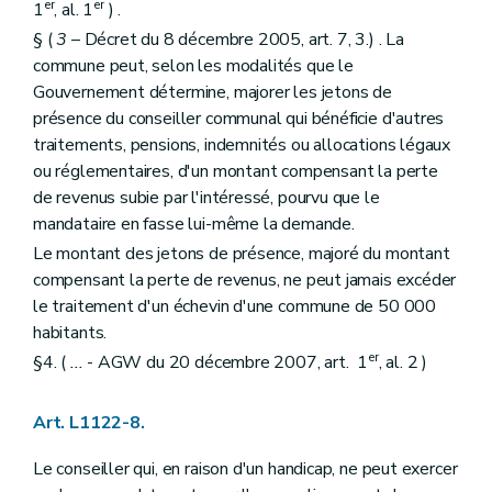
er
er
1
, al. 1
) .
Art. L1413-3
Art. L1413-4
§ (
3
– Décret du 8 décembre 2005, art. 7, 3.) . La
Chapitre IV
Le secrétaire
commune peut, selon les modalités que le
Art. L1414-1
Gouvernement détermine, majorer les jetons de
Art.
L4141-2
Titre II
Les actes des autorités de (secteur)
présence du conseiller communal qui bénéficie d'autres
Chapitre premier
Disposition générale
traitements, pensions, indemnités ou allocations légaux
Art. L1421-1
ou réglementaires, d'un montant compensant la perte
Chapitre II
Rédaction et publication des actes
de revenus subie par l'intéressé, pourvu que le
Art. L1422-1
Art. L1422-2
mandataire en fasse lui-même la demande.
Titre III
Consultation populaire
Le montant des jetons de présence, majoré du montant
Chapitre unique
compensant la perte de revenus, ne peut jamais excéder
Art. L1431-1
Titre IV
Administration des (secteurs)
le traitement d'un échevin d'une commune de 50 000
Chapitre unique
habitants.
Art. L1441-1
er
§4. (
...
- AGW du 20 décembre 2007, art. 1
, al. 2 )
Titre V
Les finances des (secteurs)
Chapitre unique
Art. L1451-1
Art. L1122-8.
Art. L1451-2
Art. L1451-3
Le conseiller qui, en raison d'un handicap, ne peut exercer
Livre V
De la coopération entre communes