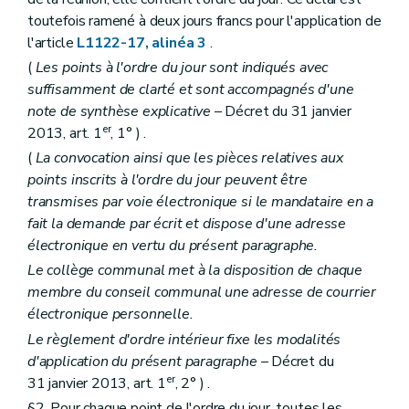
Chapitre II
Organes des agglomérations et des fédérations
Section première
Dispositions générales
toutefois ramené à deux jours francs pour l'application de
Art. L2112-1
l'article
L1122-17, alinéa 3
.
Art. L2112-2
(
Les points à l'ordre du jour sont indiqués avec
Art. L2112-3
Section 2
Le conseil
suffisamment de clarté et sont accompagnés d'une
Sous-section première
Composition
note de synthèse explicative
– Décret du 31 janvier
Art. L2112-4
er
2013, art. 1
, 1° ) .
Art. L2112-5
Art. L2112-6
(
La convocation ainsi que les pièces relatives aux
Art. L2112-7
points inscrits à l'ordre du jour peuvent être
Sous-section 2
Attributions
transmises par voie électronique si le mandataire en a
Art. L2112-8
fait la demande par écrit et dispose d'une adresse
Section 3
Le collège
Art. L2112-9
électronique en vertu du présent paragraphe.
Art. L2112-10
Le collège communal met à la disposition de chaque
Art. L2112-11
membre du conseil communal une adresse de courrier
Art. L2112-12
Art. L2112-13
électronique personnelle.
Art. L2112-14
Le règlement d'ordre intérieur fixe les modalités
Art. L2112-15
d'application du présent paragraphe
– Décret du
Chapitre III
Actes des autorités des fédérations et des agglomérations de communes
er
31 janvier 2013, art. 1
, 2° ) .
Art. L2113-1
Art. L2113-2
§2. Pour chaque point de l'ordre du jour, toutes les