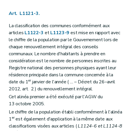
Art. L1125-5
Art. L1125-6
Art. L1121-3.
Art.
L1125-7
Art. L1125-8
Art. L1125-9
La classification des communes conformément aux
Art. L1125-10
articles
L1122-3
et
L1123-9
est mise en rapport avec
Art.
L1125-11
le chiffre de la population par le Gouvernement lors de
Art.
L1125-12
chaque renouvellement intégral des conseils
Chapitre VI
Le serment
Art. L1126-1
communaux. Le nombre d'habitants à prendre en
Art. L1126-2
considération est le nombre de personnes inscrites au
Art. L1126-3
Registre national des personnes physiques ayant leur
Art. L1126-4
résidence principale dans la commune concernée à la
Art. L1126-5
Titre III
Actes des autorités communales
er
date du 1
janvier de l'année (
...
– Décret du 26–avril
Chapitre premier
Disposition générale
2012, art. 2 ) du renouvellement intégral.
Art. L1131-1
Cet alinéa premier a été exécuté par l'AGW du
Chapitre II
Rédaction des actes
Art.
L1132-1
13 octobre 2005.
Art. L1132-2
Le chiffre de la population établi conformément à l'alinéa
Art. L1132-3
er
1
est également d'application à la même date aux
Art. L1132-4
Art. L1132-5
classifications visées aux articles (
L1124-6 et L1124-8
Chapitre III
Publication des actes