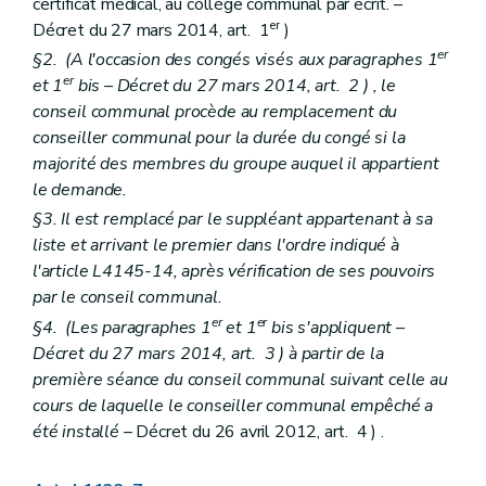
certificat médical, au collège communal par écrit. –
Chapitre III
Publicité du budget et des comptes
Art. L1313-1
er
Décret du 27 mars 2014, art. 1
)
Chapitre IV
Equilibre budgétaire
er
§2. (A l'occasion des congés visés aux paragraphes 1
Art. L1314-1
er
et 1
bis
– Décret du 27 mars 2014, art. 2 ) , le
Art. L1314-2
Chapitre V
Règlement général de la comptabilité communale
conseil communal procède au remplacement du
Art. L1315-1
conseiller communal pour la durée du congé si la
Titre II
Charges et dépenses
majorité des membres du groupe auquel il appartient
Chapitre unique
le demande.
Art. L1321-1
Art. L1321-2
§3. Il est remplacé par le suppléant appartenant à sa
Art.
L1321-3
liste et arrivant le premier dans l'ordre indiqué à
Titre III
Recettes
l'article L4145-14, après vérification de ses pouvoirs
Chapitre premier
Dispositions générales
Art. L1331-1
par le conseil communal.
Art. L1331-2
er
er
§4. (Les paragraphes 1
et 1
bis
s'appliquent –
Art. L1331-3
Décret du 27 mars 2014, art. 3 ) à partir de la
Chapitre II
Financement général des communes
Art. L1332-1
première séance du conseil communal suivant celle au
Art. L1332-2
cours de laquelle le conseiller communal empêché a
Art. L1332-3
été installé
– Décret du 26 avril 2012, art. 4 ) .
Art. L1332-4
Art. L1332-5
Art. L1332-6