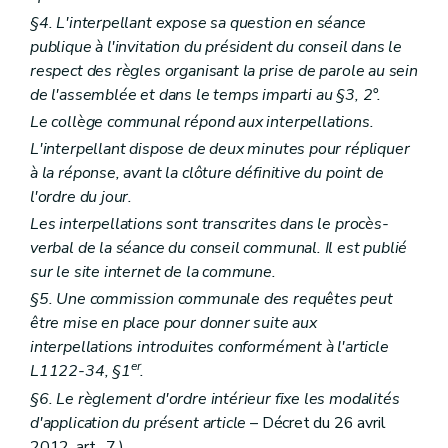
Art. L2212-55
§4. L'interpellant expose sa question en séance
Section
5
Le directeur général et le directeur financier
Sous-section
première
Le directeur général
publique à l'invitation du président du conseil dans le
Art.
L2212-56
respect des règles organisant la prise de parole au sein
Art.
L2212-57
de l'assemblée et dans le temps imparti au §3, 2°.
Art.
L2212-58
Art.
L2212-59
Le collège communal répond aux interpellations.
Art.
L2212-60
L'interpellant dispose de deux minutes pour répliquer
Sous-section
2
Du contrat d'objectifs et du comité de direction
à la réponse, avant la clôture définitive du point de
Art.
L2212-61
Art.
L2212-62
l'ordre du jour.
Sous-section
3
Le directeur financier
Les interpellations sont transcrites dans le procès-
Art.
L2212-63
verbal de la séance du conseil communal. Il est publié
Art.
L2212-64
Art.
L2212-65
sur le site internet de la commune.
Art.
L2212-66
§5. Une commission communale des requêtes peut
Art.
L2212-67
être mise en place pour donner suite aux
Art.
L2212-68
Section 6
Les commissaires d'arrondissement
interpellations introduites conformément à l'article
Art. L2212-73
er
L1122-34, §1
.
Section 7
Incompatibilités et conflits d'intérêts
§6. Le règlement d'ordre intérieur fixe les modalités
Art. L2212-74
Art. L2212-75
d'application du présent article
– Décret du 26 avril
Art. L2212-76
2012, art. 7 ) .