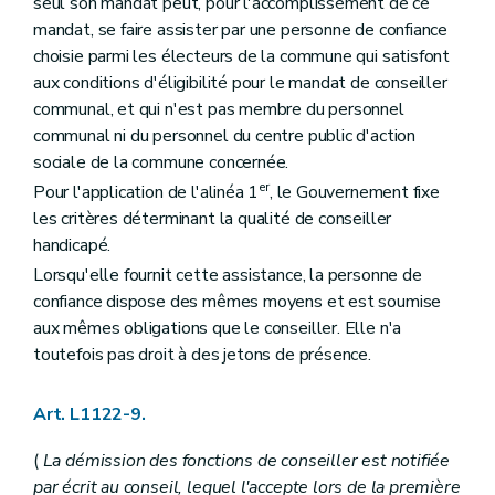
Titre premier
Dispositions générales
seul son mandat peut, pour l'accomplissement de ce
Chapitre premier
Champ d'application
mandat, se faire assister par une personne de confiance
Art. L1511-1
choisie parmi les électeurs de la commune qui satisfont
Chapitre II
Les modes de coopération
aux conditions d'éligibilité pour le mandat de conseiller
Section première
Les conventions entre communes
Art. L1512-1
communal, et qui n'est pas membre du personnel
Section 2
Les associations de projet
communal ni du personnel du centre public d'action
Art. L1512-2
sociale de la commune concernée.
Section 3
Les (
...
– Décret du 9 mars 2007, art. 3) intercommunales
Art. L1512-3
er
Pour l'application de l'alinéa 1
, le Gouvernement fixe
Art. L1512-4
les critères déterminant la qualité de conseiller
Art. L1512-5
handicapé.
Section 4
Dispositions communes
Art. L1512-6
Lorsqu'elle fournit cette assistance, la personne de
Art. L1512-7
confiance dispose des mêmes moyens et est soumise
Titre II
Modalités de fonctionnement
aux mêmes obligations que le conseiller. Elle n'a
Chapitre premier
Les conventions entre communes
toutefois pas droit à des jetons de présence.
Art. L1521-1
Art. L1521-2
Art. L1521-3
Art. L1122-9.
Chapitre II
Les associations de projet
Art. L1522-1
(
La démission des fonctions de conseiller est notifiée
Art. L1522-2
Art. L1522-3
par écrit au conseil, lequel l'accepte lors de la première