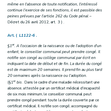
même en l'absence de toute notification, l'intéressé
Art. L1234-6
Titre IV
Responsabilité et actions judiciaires
continue l'exercice de ses fonctions, il est passible des
Chapitre premier
Responsabilité civile des communes
peines prévues par l'article 262 du Code pénal
–
Art. L1241-1
Décret du 26 avril 2012, art. 3 ) .
Art. L1241-2
Art. L1241-3
Chapitre II
Actions judiciaires
Art. (
L1122-6
.
Section première
Dispositions générales
Art. L1242-1
er
§1
. A l'occasion de la naissance ou de l'adoption d'un
Section 2
Exercice par un contribuable des actions en justice appartenant à la commune
Art. L1242-2
enfant, le conseiller communal peut prendre congé. Il
Livre III
Finances communales
notifie son congé au collège communal par écrit en
Titre premier
Budget et comptes
indiquant la date de début et de fin. La durée du congé
Chapitre premier
Dispositions générales
est de maximum 20 semaines. Il prend fin au plus tard
Art. L1311-1
Art. L1311-2
20 semaines après la naissance ou l'adoption.
Art. L1311-3
er
(§1
bis
. Dans le cadre d'une maladie nécessitant une
Art. L1311-4
absence, attestée par un certificat médical d'incapacité
Art. L1311-5
Art. L1311-6
de six mois minimum, le conseiller communal peut
Chapitre II
Adoption du budget et règlement des comptes
prendre congé pendant toute la durée couverte par ce
Art. L1312-1
certificat médical. Il notifie son congé, accompagné du
Art. L1312-2