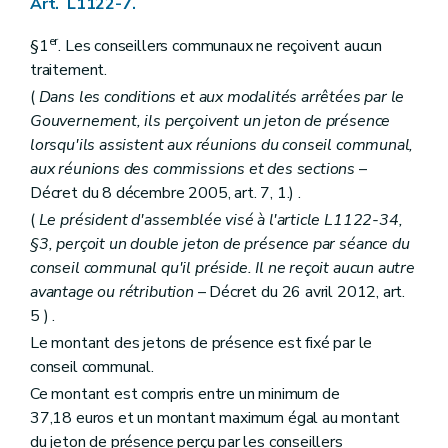
Art. L1122-7.
Art. L1332-7
Art. L1332-8
er
§1
. Les conseillers communaux ne reçoivent aucun
Art. L1332-9
traitement.
Art. L1332-10
Art. L1332-11
(
Dans les conditions et aux modalités arrêtées par le
Art. L1332-12
Gouvernement, ils perçoivent un jeton de présence
Art. L1332-13
lorsqu'ils assistent aux réunions du conseil communal,
Art. L1332-14
Art. L1332-15
aux réunions des commissions et des sections
–
Art. L1332-16
Décret du 8 décembre 2005, art. 7, 1.) .
Art. L1332-17
(
Le président d'assemblée visé à l'article L1122-34,
Art. L1332-18
Art. L1332-19
§3, perçoit un double jeton de présence par séance du
Art. L1332-20
conseil communal qu'il préside. Il ne reçoit aucun autre
Art. L1332-21
avantage ou rétribution
– Décret du 26 avril 2012, art.
Art. L1332-22
5 ) .
Art. L1332-23
Art. L1332-24
Le montant des jetons de présence est fixé par le
Art. L1332-25
conseil communal.
Art. L1332-26
Art. L1332-27
Ce montant est compris entre un minimum de
Art. L1332-28
37,18 euros et un montant maximum égal au montant
Art. L1332-29
du jeton de présence perçu par les conseillers