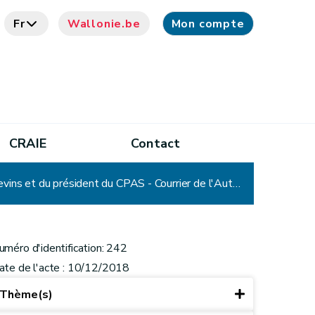
Fr
Wallonie.be
Mon compte
CRAIE
Contact
CADA – Avis n° 242 : Commune – Fonction publique - Composition des cabinets des bourgmestre et échevins et du président du CPAS - Courrier de l'Autorité de protection des données (APD) – Communication en cours de procédure – Perte d'objet
uméro d'identification: 242
ate de l'acte : 10/12/2018
Thème(s)