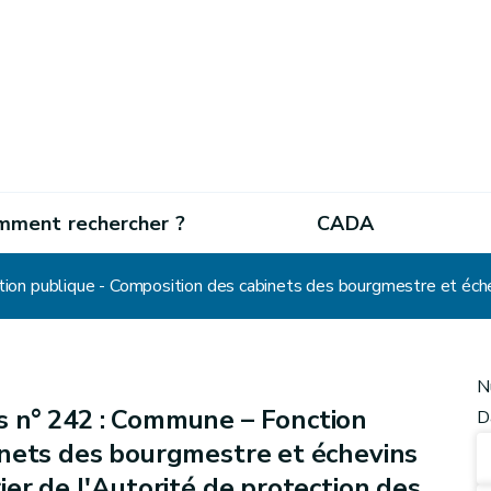
mment rechercher ?
CADA
N
s n° 242 : Commune – Fonction
D
inets des bourgmestre et échevins
ier de l'Autorité de protection des