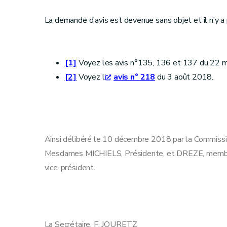
La demande d’avis est devenue sans objet et il n’y a p
[1]
Voyez les avis n°135, 136 et 137 du 22 m
[2]
Voyez l’
avis n° 218
du 3 août 2018.
Ainsi délibéré le 10 décembre 2018 par la Commiss
Mesdames MICHIELS, Présidente, et DREZE, membre
vice-président.
La Secrétaire, F. JOUR