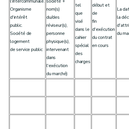
l'intercommunale.
société +
tel
début et
Organisme
nom(s)
La da
que
de
d'intérêt
du/des
la déc
visé
fin
public.
réviseur(s),
d'attr
dans le
d'exécution
Société de
personne
du ma
cahier
du contrat
logement
physique(s),
spécial
en cours
de service public
intervenant
des
dans
charges
l'exécution
du marché)