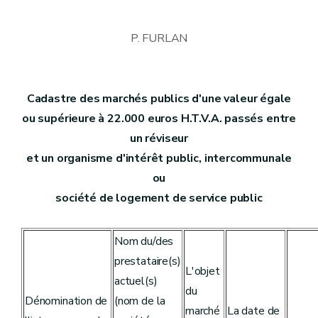
P. FURLAN
Cadastre des marchés publics d'une valeur égale
ou supérieure à 22.000 euros H.T.V.A. passés entre
un réviseur
et un organisme d'intérêt public, intercommunale
ou
société de logement de service public
Nom du/des
prestataire(s)
L'objet
actuel(s)
du
Dénomination de
(nom de la
marché
La date de