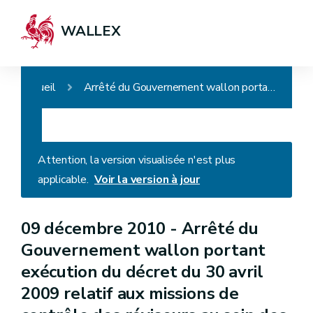
WALLEX
Accueil
Arrêté du Gouvernement wallon portant exécution du décret du 30 avril 2009 relatif aux missions de contrôle des réviseurs au sein des organismes d'intérêt public, des intercommunales et des sociétés de logement de service public et au renforcement de la transparence dans l'attribution des marchés publics de réviseurs par un pouvoir adjudicateur wallon et modifiant certaines dispositions du décret du 12 février 2004 relatif aux commissaires du Gouvernement, du Code de la démocratie locale et de la décentralisation et du Code wallon du logement
Attention, la version visualisée n'est plus
applicable.
Voir la version à jour
09 décembre 2010 -
Arrêté du
Gouvernement wallon portant
exécution du décret du 30 avril
2009 relatif aux missions de