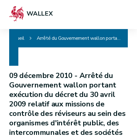
WALLEX
Accueil
Arrêté du Gouvernement wallon portant exécution du décret du 30 avril 2009 relatif aux missions de contrôle des réviseurs au sein des organismes d'intérêt public, des intercommunales et des sociétés de logement de service public et au renforcement de la transparence dans l'attribution des marchés publics de réviseurs par un pouvoir adjudicateur wallon et modifiant certaines dispositions du décret du 12 février 2004 relatif aux commissaires du Gouvernement, du Code de la démocratie locale et de la décentralisation et du Code wallon du logement
09 décembre 2010 -
Arrêté du
Gouvernement wallon portant
exécution du décret du 30 avril
2009 relatif aux missions de
contrôle des réviseurs au sein des
organismes d'intérêt public, des
intercommunales et des sociétés