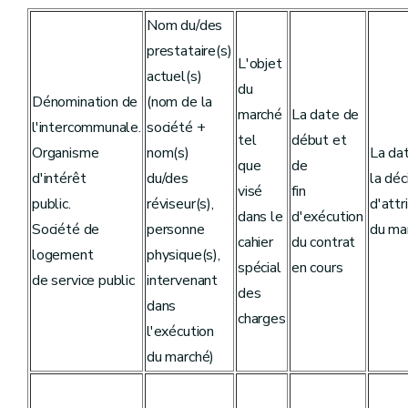
Nom du/des
prestataire(s)
L'objet
actuel(s)
du
Dénomination de
(nom de la
marché
La date de
l'intercommunale.
société +
tel
début et
Organisme
nom(s)
La da
que
de
d'intérêt
du/des
la déc
visé
fin
public.
réviseur(s),
d'attr
dans le
d'exécution
Société de
personne
du ma
cahier
du contrat
logement
physique(s),
spécial
en cours
de service public
intervenant
des
dans
charges
l'exécution
du marché)