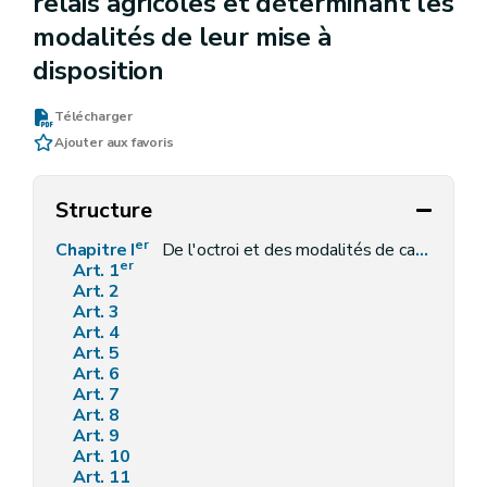
relais agricoles et déterminant les
modalités de leur mise à
disposition
Télécharger
Ajouter aux favoris
Structure
er
Chapitre I
De l'octroi et des modalités de calcul des subventions relatives aux halls relais agricoles
er
Art. 1
Art. 2
Art. 3
Art. 4
Art. 5
Art. 6
Art. 7
Art. 8
Art. 9
Art. 10
Art. 11