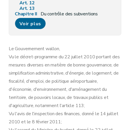
Art. 12
Art. 13
Chapitre II
Du contrôle des subventions
Art. 14
Voir plus
Art. 15
Chapitre III
Des conditions de mise à disposition des halls relais agricoles
Art. 16
Art. 17
Art. 18
Le Gouvernement wallon,
Vu le décret-programme du 22 juillet 2010 portant des
mesures diverses en matière de bonne gouvernance, de
simplification administrative, d'énergie, de logement, de
fiscalité, d'emploi, de politique aéroportuaire,
d'économie, d'environnement, d'aménagement du
territoire, de pouvoirs locaux, de travaux publics et
d'agriculture, notamment l'article 113;
Vu l'avis de l'inspection des finances, donné le 14 juillet
2010 et le 8 février 2011;