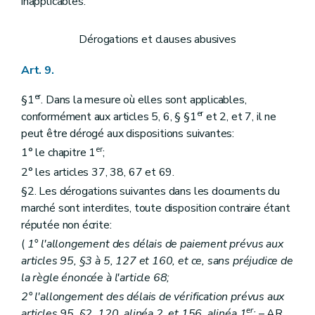
inapplicables.
Dérogations et clauses abusives
Art. 9.
er
§1
. Dans la mesure où elles sont applicables,
er
conformément aux articles 5, 6, § §1
et 2, et 7, il ne
peut être dérogé aux dispositions suivantes:
er
1° le chapitre 1
;
2° les articles 37, 38, 67 et 69.
§2. Les dérogations suivantes dans les documents du
marché sont interdites, toute disposition contraire étant
réputée non écrite:
(
1° l'allongement des délais de paiement prévus aux
articles 95, §3 à 5, 127 et 160, et ce, sans préjudice de
la règle énoncée à l'article 68;
2° l'allongement des délais de vérification prévus aux
er
articles 95, §2, 120, alinéa 2, et 156, alinéa 1
;
– AR