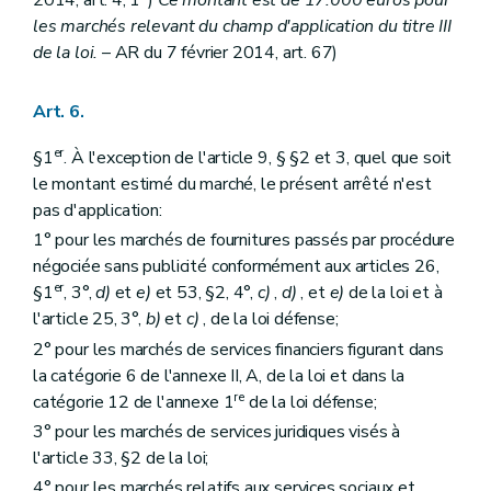
2014, art. 4, 1°)
Ce montant est de 17.000 euros pour
les marchés relevant du champ d'application du titre III
de la loi.
– AR du 7 février 2014, art. 67)
Art. 6.
er
§1
. À l'exception de l'article 9, § §2 et 3, quel que soit
le montant estimé du marché, le présent arrêté n'est
pas d'application:
1° pour les marchés de fournitures passés par procédure
négociée sans publicité conformément aux articles 26,
er
§1
, 3°,
d)
et
e)
et 53, §2, 4°,
c)
,
d)
, et
e)
de la loi et à
l'article 25, 3°,
b)
et
c)
, de la loi défense;
2° pour les marchés de services financiers figurant dans
la catégorie 6 de l'annexe II, A, de la loi et dans la
re
catégorie 12 de l'annexe 1
de la loi défense;
3° pour les marchés de services juridiques visés à
l'article 33, §2 de la loi;
4° pour les marchés relatifs aux services sociaux et