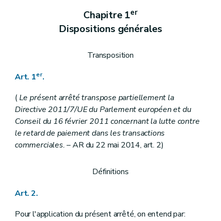
Art. 48
er
Chapitre 1
Art. 49
Art. 50
Dispositions générales
Art. 51
Section 8
Conditions d'introduction des réclamations et requêtes
Art. 52
Transposition
Art. 53
Section 9
Incidents d'exécution
er
Art. 1
.
Art. 54
Art. 55
(
Le présent arrêté transpose partiellement la
Art. 56
Art.
56/1
Directive 2011/7/UE du Parlement européen et du
Art. 57
Conseil du 16 février 2011 concernant la lutte contre
Art. 58
le retard de paiement dans les transactions
Art. 59
commerciales.
– AR du 22 mai 2014, art. 2)
Art. 60
Section 10
Fin du marché
Art. 61
Définitions
Art. 62
Art. 63
Art. 64
Art. 2.
Art. 65
Section 11
Conditions générales de paiement
Pour l'application du présent arrêté, on entend par: