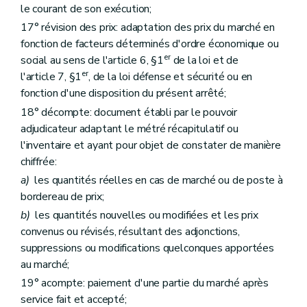
Art. 129
le courant de son exécution;
Art. 130
17° révision des prix: adaptation des prix du marché en
Art. 131
Art. 132
fonction de facteurs déterminés d'ordre économique ou
Art. 133
er
social au sens de l'article 6, §1
de la loi et de
Art. 134
er
l'article 7, §1
, de la loi défense et sécurité ou en
Art. 135
fonction d'une disposition du présent arrêté;
Section 3
Dispositions complémentaires pour les marchés de fournitures sous forme de location, location-vente ou crédit-bail
Art. 136
18° décompte: document établi par le pouvoir
Art. 137
adjudicateur adaptant le métré récapitulatif ou
Art. 138
l'inventaire et ayant pour objet de constater de manière
Art. 139
Art. 140
chiffrée:
Art. 141
a)
les quantités réelles en cas de marché ou de poste à
Art. 142
bordereau de prix;
Art. 143
Art. 144
b)
les quantités nouvelles ou modifiées et les prix
Chapitre 6
Dispositions propres aux marchés de services
convenus ou révisés, résultant des adjonctions,
Art. 145
suppressions ou modifications quelconques apportées
Art. 146
au marché;
Art. 147
Art. 148
19° acompte: paiement d'une partie du marché après
Art. 149
service fait et accepté;
Art. 150