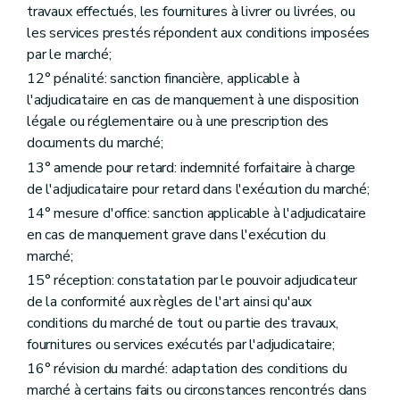
travaux effectués, les fournitures à livrer ou livrées, ou
Art. 109
Art. 110
les services prestés répondent aux conditions imposées
Art. 111
par le marché;
Art. 112
12° pénalité: sanction financière, applicable à
Art. 113
Art. 114
l'adjudicataire en cas de manquement à une disposition
Chapitre 5
Dispositions propres aux marchés de fournitures
légale ou réglementaire ou à une prescription des
re
Section 1
Dispositions communes à tous les marchés de fournitures
documents du marché;
Art. 115
13° amende pour retard: indemnité forfaitaire à charge
Art. 116
Art. 117
de l'adjudicataire pour retard dans l'exécution du marché;
Art. 118
14° mesure d'office: sanction applicable à l'adjudicataire
Art. 119
en cas de manquement grave dans l'exécution du
Art. 120
Art. 121
marché;
Art. 122
15° réception: constatation par le pouvoir adjudicateur
Art. 123
de la conformité aux règles de l'art ainsi qu'aux
Art. 124
Art. 125
conditions du marché de tout ou partie des travaux,
Art. 126
fournitures ou services exécutés par l'adjudicataire;
Art. 127
16° révision du marché: adaptation des conditions du
Section 2
Dispositions complémentaires pour les marchés de fournitures sous forme d'achat
Art. 128
marché à certains faits ou circonstances rencontrés dans