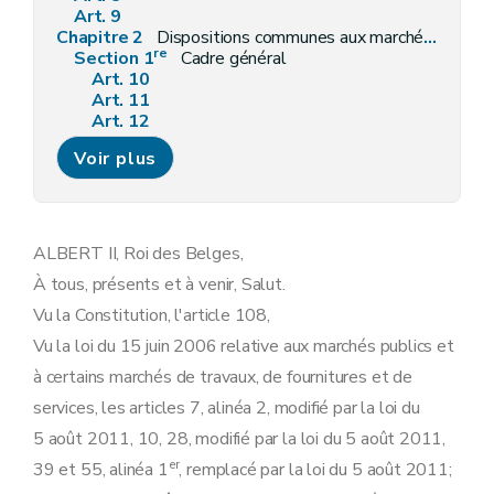
Art. 9
Chapitre 2
Dispositions communes aux marchés de travaux, de fournitures et de services
re
Section 1
Cadre général
Art. 10
Art. 11
Art. 12
Art. 13
Voir plus
Art. 14
Art. 15
Art. 16
Art. 17
Art. 18
ALBERT II, Roi des Belges,
Section 2
Droits intellectuels
À tous, présents et à venir, Salut.
Art. 19
Art. 20
Vu la Constitution, l'article 108,
Art. 21
Vu la loi du 15 juin 2006 relative aux marchés publics et
Art. 22
Art. 23
à certains marchés de travaux, de fournitures et de
Section 3
Garanties financières
services, les articles 7, alinéa 2, modifié par la loi du
Art. 24
Art. 25
5 août 2011, 10, 28, modifié par la loi du 5 août 2011,
Art. 26
er
39 et 55, alinéa 1
, remplacé par la loi du 5 août 2011;
Art. 27