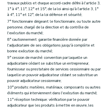
Art. 87
travaux publics et chaque accord-cadre défini à l'article 3,
Art. 88
1° à 4°, 11°, 12° et 15°, de la loi ainsi qu'à l'article 3, 1°
Art. 89
à 4°, 11° et 12°, de la loi défense et sécurité;
Art. 90
Art. 91
7° fonctionnaire dirigeant: le fonctionnaire, ou toute autre
Art. 92
personne, chargé de la direction et du contrôle de
Art. 93
l'exécution du marché;
Art. 94
Art. 95
8° cautionnement: garantie financière donnée par
Section 2
Dispositions complémentaires pour les marchés de promotion de travaux
l'adjudicataire de ses obligations jusqu'à complète et
Art. 96
bonne exécution du marché;
Art. 97
Art. 98
9° cession de marché: convention par laquelle un
Art. 99
adjudicataire cédant se substitue un entrepreneur,
Art. 100
fournisseur ou prestataire de services cessionnaire ou par
Art. 101
laquelle un pouvoir adjudicateur cédant se substitue un
Art. 102
Art. 103
pouvoir adjudicateur cessionnaire;
Chapitre 4
Dispositions propres aux concessions de travaux publics
10° produits: matières, matériaux, composants ou autres
Art. 104
éléments qui interviennent dans l'exécution du marché;
Art. 105
Art. 106
11° réception technique: vérification par le pouvoir
Art. 107
adjudicateur que les produits à mettre en œuvre, les
Art. 108