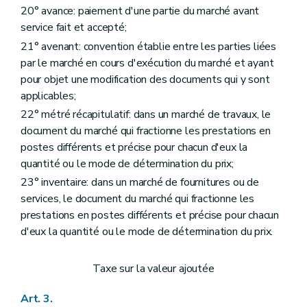
Art. 151
20° avance: paiement d'une partie du marché avant
Art. 152
service fait et accepté;
Art. 153
21° avenant: convention établie entre les parties liées
Art. 154
Art. 155
par le marché en cours d'exécution du marché et ayant
Art. 156
pour objet une modification des documents qui y sont
Art. 157
applicables;
Art. 158
Art. 159
22° métré récapitulatif: dans un marché de travaux, le
Art. 160
document du marché qui fractionne les prestations en
Chapitre 7
Dispositions finales
postes différents et précise pour chacun d'eux la
Art. 161
quantité ou le mode de détermination du prix;
Art. 162
23° inventaire: dans un marché de fournitures ou de
services, le document du marché qui fractionne les
prestations en postes différents et précise pour chacun
d'eux la quantité ou le mode de détermination du prix.
Taxe sur la valeur ajoutée
Art. 3.