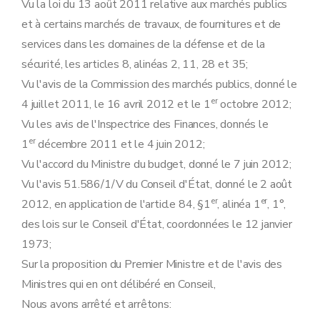
Art. 28
Vu la loi du 13 août 2011 relative aux marchés publics
Art. 29
et à certains marchés de travaux, de fournitures et de
Art. 30
Art. 31
services dans les domaines de la défense et de la
Art. 32
sécurité, les articles 8, alinéas 2, 11, 28 et 35;
Art. 33
Vu l'avis de la Commission des marchés publics, donné le
Section 4
Documents du marché
Art. 34
er
4 juillet 2011, le 16 avril 2012 et le 1
octobre 2012;
Art. 35
Vu les avis de l'Inspectrice des Finances, donnés le
Art. 36
Section 5
Modifications au marché
er
1
décembre 2011 et le 4 juin 2012;
Art. 37
Vu l'accord du Ministre du budget, donné le 7 juin 2012;
Art. 38
Section 6
Contrôle et surveillance du marché
Vu l'avis 51.586/1/V du Conseil d'État, donné le 2 août
Art. 39
er
er
2012, en application de l'article 84, §1
, alinéa 1
, 1°,
Art. 40
Art. 41
des lois sur le Conseil d'État, coordonnées le 12 janvier
Art. 42
1973;
Art. 43
Section 7
Moyens d'action du pouvoir adjudicateur
Sur la proposition du Premier Ministre et de l'avis des
Art. 44
Ministres qui en ont délibéré en Conseil,
Art. 45
Art. 46
Nous avons arrêté et arrêtons:
Art. 47