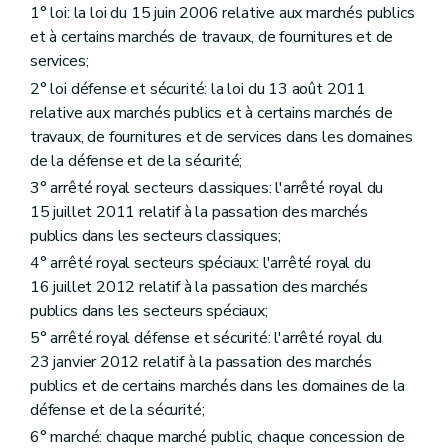
Art. 66
1° loi: la loi du 15 juin 2006 relative aux marchés publics
Art. 67
et à certains marchés de travaux, de fournitures et de
Art. 68
Art. 69
services;
Art. 70
2° loi défense et sécurité: la loi du 13 août 2011
Art. 71
relative aux marchés publics et à certains marchés de
Art. 72
Section 12
Actions judiciaires
travaux, de fournitures et de services dans les domaines
Art. 73
de la défense et de la sécurité;
Chapitre 3
Dispositions propres aux marchés de travaux
3° arrêté royal secteurs classiques: l'arrêté royal du
re
Section 1
Dispositions communes à tous les marchés de travaux
Art. 74
15 juillet 2011 relatif à la passation des marchés
Art. 75
publics dans les secteurs classiques;
Art. 76
4° arrêté royal secteurs spéciaux: l'arrêté royal du
Art. 77
Art. 78
16 juillet 2012 relatif à la passation des marchés
Art. 79
publics dans les secteurs spéciaux;
Art. 80
5° arrêté royal défense et sécurité: l'arrêté royal du
Art. 81
Art. 82
23 janvier 2012 relatif à la passation des marchés
Art. 83
publics et de certains marchés dans les domaines de la
Art. 84
défense et de la sécurité;
Art. 85
6° marché: chaque marché public, chaque concession de
Art. 86