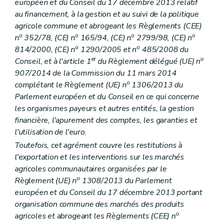
européen et du Conseil du 17 décembre 2013 relatif
au financement, à la gestion et au suivi de la politique
agricole commune et abrogeant les Règlements (CEE)
o
o
o
o
n
352/78, (CE) n
165/94, (CE) n
2799/98, (CE) n
o
o
814/2000, (CE) n
1290/2005 et n
485/2008 du
er
o
Conseil, et à l'article 1
du Règlement délégué (UE) n
907/2014 de la Commission du 11 mars 2014
o
complétant le Règlement (UE) n
1306/2013 du
Parlement européen et du Conseil en ce qui concerne
les organismes payeurs et autres entités, la gestion
financière, l'apurement des comptes, les garanties et
l'utilisation de l'euro.
Toutefois, cet agrément couvre les restitutions à
l'exportation et les interventions sur les marchés
agricoles communautaires organisées par le
o
Règlement (UE) n
1308/2013 du Parlement
européen et du Conseil du 17 décembre 2013 portant
organisation commune des marchés des produits
o
agricoles et abrogeant les Règlements (CEE) n