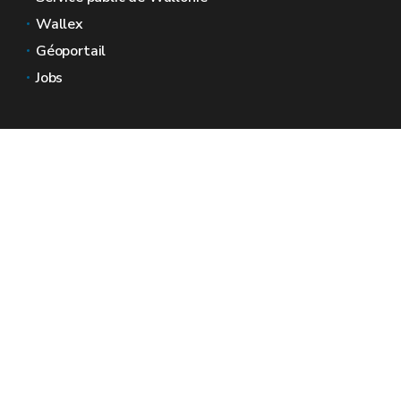
Wallex
Géoportail
Jobs
Nous contacter
Espaces Wallonie
Presse
Introduire une plainte au SPW
Signaler une irrégularité