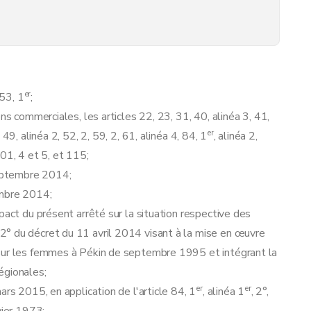
er
.53, 1
;
ns commerciales, les articles 22, 23, 31, 40, alinéa 3, 41,
er
, 49, alinéa 2, 52, 2, 59, 2, 61, alinéa 4, 84, 1
, alinéa 2,
101, 4 et 5, et 115;
septembre 2014;
embre 2014;
pact du présent arrêté sur la situation respective des
° du décret du 11 avril 2014 visant à la mise en œuvre
 sur les femmes à Pékin de septembre 1995 et intégrant la
permis d'implantation commerciale
égionales;
er
er
ars 2015, en application de l'article 84, 1
, alinéa 1
, 2°,