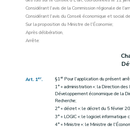
des lois sur le Conseil d'État, coordonnées le 12 jan
Sous-section 2
Enquête publique
Considérant l'avis de la Commission régionale de l'
Art. 18
Considérant l'avis du Conseil économique et social
Art. 19
Sur la proposition du Ministre de l'Économie;
Art. 20
Après délibération,
Sous-section 3
Avis et modalités de la co
Arrête:
Art. 21
Art. 22
Cha
Section 2
Recours à l'encontre d'un permis d
Déf
Art. 23
Art. 24
er
er
§1
Pour l'application du présent arrêt
Art. 1
.
Art. 25
1° « administration »: la Direction d
Art. 26
Développement économique de la Dire
Art. 27
Recherche;
2° « décret »: le décret du 5 février 
Chapitre IV
Permis intégré
re
3° « LOGIC »: le logiciel informatique c
Section 1
Procédure de première instance
4° « Ministre »: le Ministre de l'Écono
Sous-section 1
Dossier de demande de pe