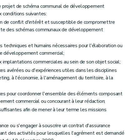
 de projet de schéma communal de développement
x conditions suivantes:
on de conflit d'intérêt et susceptible de compromettre
ndante des schémas communaux de développement
 techniques et humains nécessaires pour l'élaboration ou
de développement commercial;
x implantations commerciales au sein de son objet social;
 temporaire
s avérées ou d'expériences utiles dans les disciplines
ting, à l'économie, à l'aménagement du territoire, à la
ces pour coordonner l'ensemble des éléments composant
ent commercial ou concourant à leur rédaction;
suffisantes afin de mener à leur terme les missions
s et recours
ance ou s'engager à souscrire un contrat d'assurance
ultant des activités pour lesquelles l'agrément est demandé