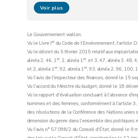
Art. 7
Voir plus
Art. 8
Section 3
Retrait de l'agrément
Art. 9
Le Gouvernement wallon,
Art. 10
er
Vu le Livre I
du Code de l'Environnement, l'article D
Art. 11
Vu le décret du 5 février 2015 relatif aux implantatio
Art. 12
er
er
alinéa 2, 46, 1
, 2, alinéa 1
, et 3, 47, alinéa 3, 48, 4
Section 4
Commission d'agrément
er
er
et 2, alinéa 1
, 92, alinéa 1
, 93, alinéa 2, 96, 100, 
Art. 13
Vu l'avis de l'inspecteur des finances, donné le 15 
Art. 14
Vu l'accord du Ministre du budget, donné le 18 déc
Art. 15
Vu le rapport d'évaluation concluant à l'absence d'im
Chapitre III
Permis d'implantation commerciale
hommes et des femmes, conformément à l'article 3, 2
re
Section 1
Procédure de première instance
des résolutions de la Conférence des Nations unies
re
Sous-section 1
Dossier de demande de 
dimension du genre dans l'ensemble des politiques r
Art. 16
Vu l'avis n° 57.098/2 du Conseil d'État, donné le 9 m
Art. 17