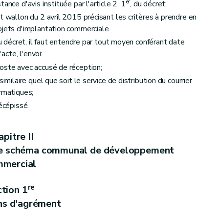
er
ance d'avis instituée par l'article 2, 1
, du décret;
t wallon du 2 avril 2015 précisant les critères à prendre en
ojets d'implantation commerciale.
du décret, il faut entendre par tout moyen conférant date
'acte, l'envoi:
oste avec accusé de réception;
odalités de la concertation administrative relative aux demandes de permis intégré
imilaire quel que soit le service de distribution du courrier
ormatiques;
écépissé.
s intégré
pitre II
tégrés
 de schéma communal de développement
mercial
re
tion 1
ntégré
ns d'agrément