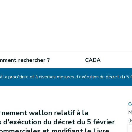
mment rechercher ?
CADA
C
nement wallon relatif à la
M
 d'exécution du décret du 5 février
(
ommerciales et modifiant le Livre