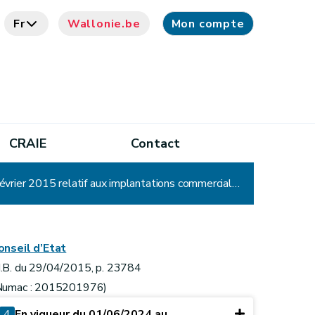
Fr
Wallonie.be
Mon compte
CRAIE
Contact
Arrêté du Gouvernement wallon relatif à la procédure et à diverses mesures d'exécution du décret du 5 février 2015 relatif aux implantations commerciales et modifiant le Livre Ier du Code de l'Environnement
onseil d’Etat
.B. du 29/04/2015, p. 23784
Numac : 2015201976)
4
En vigueur du 01/06/2024 au ...