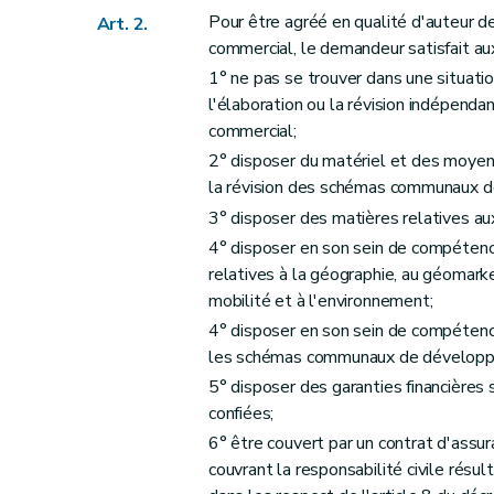
Art. 41
Pour être agréé en qualité d'auteur
Art. 2.
Art. 42
commercial, le demandeur satisfait au
Art. 43
1° ne pas se trouver dans une situati
Art. 44
l'élaboration ou la révision indépe
commercial;
Chapitre V
Régime de la déclaration
2° disposer du matériel et des moyens
Art. 45
la révision des schémas communaux 
Art. 46
3° disposer des matières relatives au
Chapitre VI
Permis d'implantation commerciale
4° disposer en son sein de compétence
Art. 47
relatives à la géographie, au géomarke
Chapitre VII
Modification et extension
mobilité et à l'environnement;
Art. 48
4° disposer en son sein de compéten
Chapitre VIII
Obligation du titulaire du permis
les schémas communaux de développem
Art. 49
5° disposer des garanties financières 
Chapitre IX
Calcul des délais relatifs aux permi
confiées;
6° être couvert par un contrat d'assur
Art. 50
couvrant la responsabilité civile rés
Chapitre X
Dispositions modificatives et finales