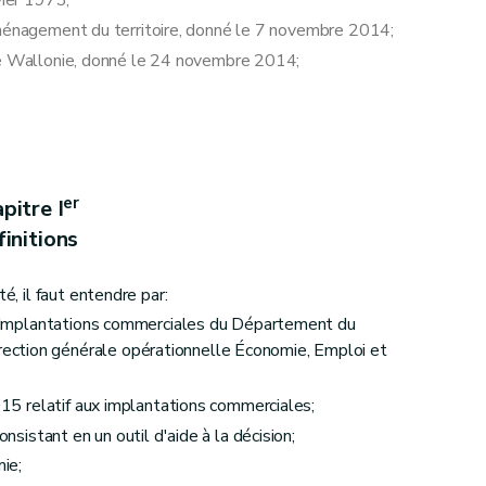
vier 1973;
aménagement du territoire, donné le 7 novembre 2014;
 de Wallonie, donné le 24 novembre 2014;
ncertation administrative
er
pitre I
'implantation commerciale
initions
é, il faut entendre par:
es Implantations commerciales du Département du
ction générale opérationnelle Économie, Emploi et
2015 relatif aux implantations commerciales;
onsistant en un outil d'aide à la décision;
mie;
rmis intégré