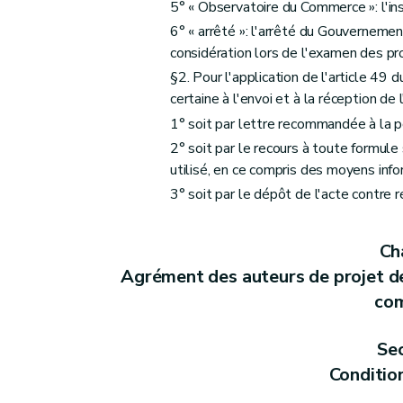
5° « Observatoire du Commerce »: l'inst
Art. 28
6° « arrêté »: l'arrêté du Gouvernemen
Sous-section 2
Enquête publique
considération lors de l'examen des pr
Art. 29
§2. Pour l'application de l'article 49 
Art. 30
certaine à l'envoi et à la réception de l
Art. 31
1° soit par lettre recommandée à la p
Sous-section 3
Avis de l'Observatoire du Commerce et m
2° soit par le recours à toute formule s
Art. 32
utilisé, en ce compris des moyens inf
Art. 33
3° soit par le dépôt de l'acte contre r
Sous-section 4
Décision relative au permi
Art. 36
Cha
Section 2
Tenue des registres des permis in
Agrément des auteurs de projet
Art. 37
com
Art. 38
Art. 39
Sec
Section 3
Recours à l'encontre d'un permis i
Conditio
Art. 40