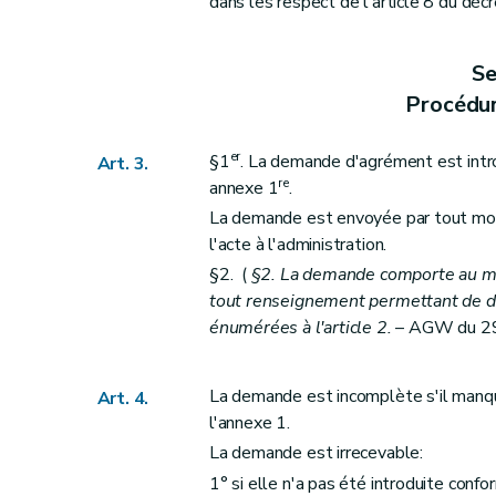
dans les respect de l'article 8 du d
Art. 51
Art. 52
Se
Art. 53
Procédu
Art. 54
Art. 56
er
§1
. La demande d'agrément est intr
Art. 3.
Annexe
re
annexe 1
.
Annexe
La demande est envoyée par tout moyen
Annexe
l'acte à l'administration.
Annexe
§2. (
§2. La demande comporte au mi
Annexe
tout renseignement permettant de dé
énumérées à l'article 2.
– AGW du 29 
La demande est incomplète s'il manqu
Art. 4.
l'annexe 1.
La demande est irrecevable:
1° si elle n'a pas été introduite confo