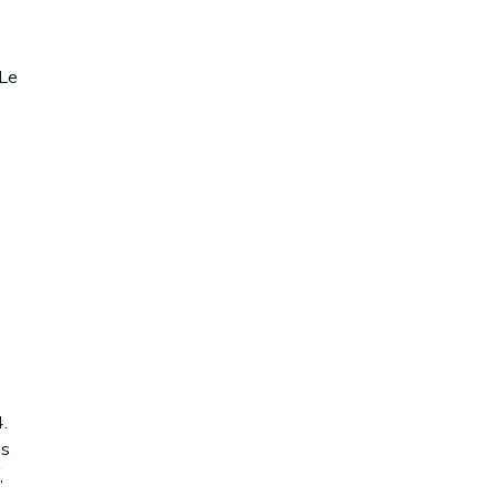
.Le
.
es
,