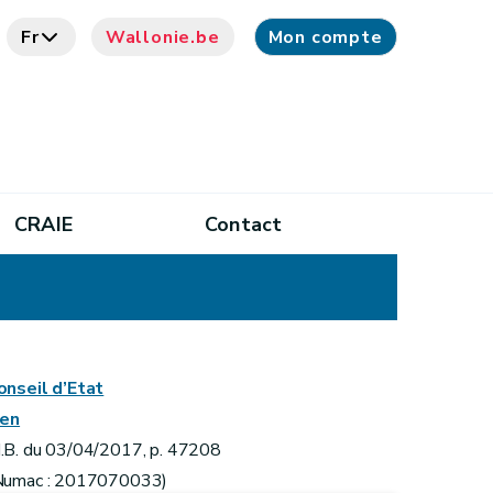
Fr
Wallonie.be
Mon compte
CRAIE
Contact
onseil d’Etat
ien
.B. du 03/04/2017, p. 47208
Numac : 2017070033)