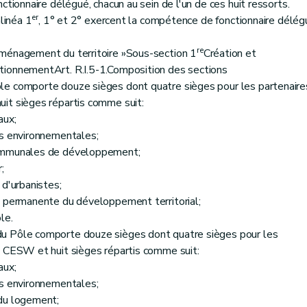
tionnaire délégué, chacun au sein de l'un de ces huit ressorts.
er
alinéa 1
, 1° et 2° exercent la compétence de fonctionnaire délég
re
ménagement du territoire »Sous-section 1
Création et
tionnementArt. R.I.5-1.Composition des sections
le comporte douze sièges dont quatre sièges pour les partenaire
it sièges répartis comme suit:
aux;
ns environnementales;
communales de développement;
;
 d'urbanistes;
e permanente du développement territorial;
le.
u Pôle comporte douze sièges dont quatre sièges pour les
u CESW et huit sièges répartis comme suit:
aux;
ns environnementales;
 du logement;