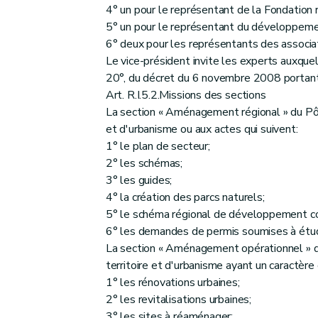
4° un pour le représentant de la Fondation 
5° un pour le représentant du développemen
6° deux pour les représentants des associat
Le vice-président invite les experts auxquels
20°, du décret du 6 novembre 2008 portant r
Art. R.I.5.2.Missions des sections
La section « Aménagement régional » du Pôle
et d'urbanisme ou aux actes qui suivent:
1° le plan de secteur;
2° les schémas;
3° les guides;
4° la création des parcs naturels;
5° le schéma régional de développement c
6° les demandes de permis soumises à étud
La section « Aménagement opérationnel » du
territoire et d'urbanisme ayant un caractère 
1° les rénovations urbaines;
2° les revitalisations urbaines;
3° les sites à réaménager;