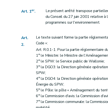
Art. 29
Art. 30
er
Le présent arrêté transpose partiel
Art. 1
.
Art. 31
du Conseil du 27 juin 2001 relative à 
Art. 32
programmes sur l'environnement.
Art. 33
Art. 34
Le texte suivant forme la partie réglement
Art.
Art. 35
Code »:
2.
Annexe
Art. R.0.1-1. Pour la partie réglementaire du
Annexe
1° le Ministre: le Ministre de l'Aménagement
2° le SPW: le Service public de Wallonie;
Annexe
3° la DGO3: la Direction générale opératio
Annexe
SPW;
Annexe
4° la DGO4: la Direction générale opérati
Annexe
Énergie du SPW;
Annexe
5° le Pôle: le pôle « Aménagement du territ
Annexe
6° la Commission d'avis: la Commission d'avi
7° la Commission communale: la Commissio
Annexe
mobilité;