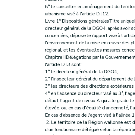
Annexe
8° le conseiller en aménagement du territoi
Annexe
urbanisme visé à l'article D.I.12.
Annexe
er
Livre 1
Dispositions généralesTitre unique
Annexe
directeur général de la DGO4, après avoir sol
Annexe
concernées, dépose le rapport visé à l'article
l'environnement de la mise en œuvre des p
Annexe
régional, et les éventuelles mesures correc
Annexe
Chapitre IIDélégations par le Gouvernement
Annexe
l'article D.I.3 sont:
Annexe
1° le directeur général de la DGO4;
Annexe
2° l'inspecteur général du département de 
Annexe
3° les directeurs des directions extérieure
4° en l'absence du directeur visé au 3°, l'a
Annexe
défaut, l'agent de niveau A qui a le grade le
Annexe
élevée, ou, en cas d'égalité d'ancienneté, l'
Annexe
En cas d'absence de l'agent visé à l'alinéa 1
Annexe
2. Le territoire de la Région wallonne est 
Annexe
d'un fonctionnaire délégué selon la répartit