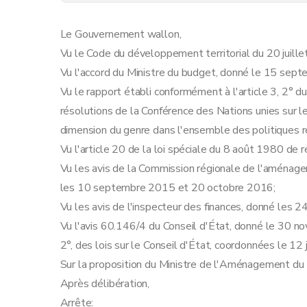
Art. 13
Art. 14
Le Gouvernement wallon,
Art. 15
Vu le Code du développement territorial du 20 juill
Art. 16
Vu l'accord du Ministre du budget, donné le 15 sep
Art. 17
Vu le rapport établi conformément à l'article 3, 2° d
Art. 18
résolutions de la Conférence des Nations unies sur
Art. 19
dimension du genre dans l'ensemble des politiques r
Art. 20
Vu l'article 20 de la loi spéciale du 8 août 1980 de r
Art. 21
Vu les avis de la Commission régionale de l'aménag
Art. 22
les 10 septembre 2015 et 20 octobre 2016;
Art. 23
Vu les avis de l'inspecteur des finances, donné les
Art. 24
Vu l'avis 60.146/4 du Conseil d'État, donné le 30 no
Art. 25
2°, des lois sur le Conseil d'État, coordonnées le 12 
Art. 26
Sur la proposition du Ministre de l'Aménagement du T
Art. 27
Après délibération,
Art. 28
Arrête: