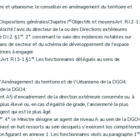
re et urbanisme: le conseiller en aménagement du territoire et
er
Dispositions généralesChapitre I
Objectifs et moyensArt. R.I.2-1
licité l'avis du directeur de la ou des Directions extérieures
er
 D.I.2, §1
, 2°, concernant le suivi des incidences notables sur
lans de secteur et du schéma de développement de l'espace
trices à engager.
er
Art. R.I.3-1.§1
Les fonctionnaires délégués au sens de
l'Aménagement du territoire et de l'Urbanisme de la DGO4;
s de la DGO4;
gent A5 d'encadrement de la direction extérieure concernée ou, à
 plus élevé ou, en cas d'égalité de grade, l'ancienneté la plus
agent qui est le plus âgé.
er
, 4°, le Ministre désigne un agent de niveau A au sein de la DGO4
divisé en huit ressorts au sein desquels s'exercent les compétenc
er
ion figurant en annexe 1. Les fonctionnaires visés au paragraphe 1