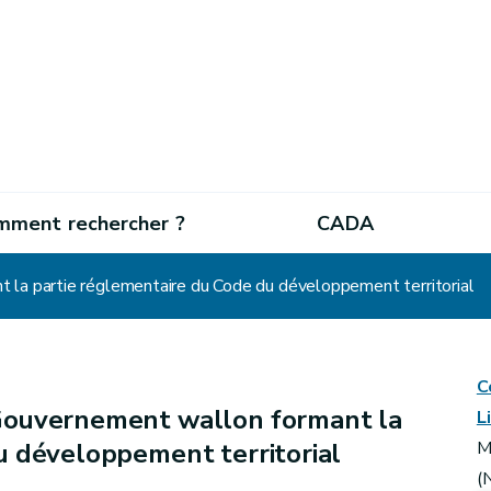
mment rechercher ?
CADA
 la partie réglementaire du Code du développement territorial
C
Gouvernement wallon formant la
L
u développement territorial
M
(