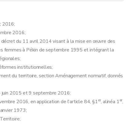
et 2016;
tembre 2016;
u décret du 11 avril 2014 visant à la mise en œuvre des
 les femmes à Pékin de septembre 1995 et intégrant la
égionales;
éformes institutionnelles;
ement du territoire, section Aménagement normatif, donnés
 24 juin 2015 et 9 septembre 2016;
er
er
vembre 2016, en application de l'article 84, §1
, alinéa 1
,
janvier 1973;
erritoire;