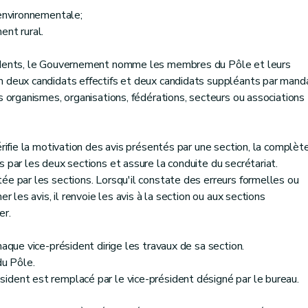
 environnementale;
nt rural.
sidents, le Gouvernement nomme les membres du Pôle et leurs
m deux candidats effectifs et deux candidats suppléants par mand
s organismes, organisations, fédérations, secteurs ou associations
érifie la motivation des avis présentés par une section, la complèt
 par les deux sections et assure la conduite du secrétariat.
ée par les sections. Lorsqu'il constate des erreurs formelles ou
r les avis, il renvoie les avis à la section ou aux sections
er.
haque vice-président dirige les travaux de sa section.
du Pôle.
ident est remplacé par le vice-président désigné par le bureau.