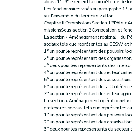
er
Annexe
alinéa 1
, 3° exercent la compétence de fonc
er
Les fonctionnaires visés au paragraphe 1
, 
Annexe
sur l'ensemble du territoire wallon.
Annexe
re
Chapitre IIICommissionsSection 1
Pôle « A
Annexe
missionsSous-section 2Composition et fonc
La section « Aménagement régional » du Pô
sociaux tels que représentés au CESW et hu
1° un pour le représentant des pouvoirs loc
2° un pour le représentant des organisatio
3° deux pour les représentants des inter
4° un pour le représentant du secteur carrier
5° un pour le représentant des associations
6° un pour le représentant de la Conférenc
7° un pour le représentant du secteur agrico
La section « Aménagement opérationnel » d
partenaires sociaux tels que représentés a
1° un pour le représentant des pouvoirs loc
2° un pour le représentant des organisatio
3° deux pour les représentants du secteur