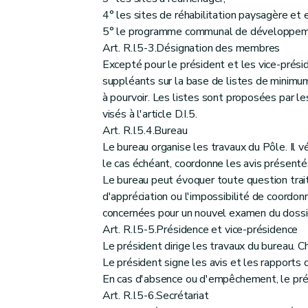
4° les sites de réhabilitation paysagère et
5° le programme communal de développeme
Art. R.I.5-3.Désignation des membres
Excepté pour le président et les vice-pré
suppléants sur la base de listes de minimu
à pourvoir. Les listes sont proposées par le
visés à l'article D.I.5.
Art. R.I.5.4.Bureau
Le bureau organise les travaux du Pôle. Il v
le cas échéant, coordonne les avis présentés
Le bureau peut évoquer toute question trait
d'appréciation ou l'impossibilité de coordonne
concernées pour un nouvel examen du dossi
Art. R.I.5-5.Présidence et vice-présidence
Le président dirige les travaux du bureau. C
Le président signe les avis et les rapports 
En cas d'absence ou d'empêchement, le prés
Art. R.I.5-6.Secrétariat