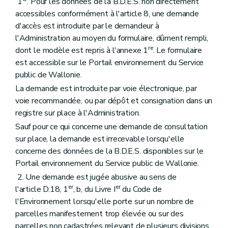
1
. Pour les données de la B.D.E.S. non directement
accessibles conformément à l'article 8, une demande
d'accès est introduite par le demandeur à
l'Administration au moyen du formulaire, dûment rempli,
re
dont le modèle est repris à l'annexe 1
. Le formulaire
est accessible sur le Portail environnement du Service
public de Wallonie.
La demande est introduite par voie électronique, par
voie recommandée, ou par dépôt et consignation dans un
registre sur place à l'Administration.
Sauf pour ce qui concerne une demande de consultation
sur place, la demande est irrecevable lorsqu'elle
concerne des données de la B.D.E.S. disponibles sur le
Portail environnement du Service public de Wallonie.
2. Une demande est jugée abusive au sens de
er
er
l'article D.18, 1
, b, du Livre I
du Code de
l'Environnement lorsqu'elle porte sur un nombre de
parcelles manifestement trop élevée ou sur des
parcelles non cadastrées relevant de plusieurs divisions.