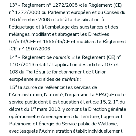
Section 6
Des dispositions finales
o
13° « Règlement n
1272/2008 »: le Règlement (CE)
Art. 151
Art. 152
o
n
1272/2008 du Parlement européen et du Conseil du
Annexe
16 décembre 2008 relatif à la classification, à
Annexe 1
l'étiquetage et à l'emballage des substances et des
Annexe 2
mélanges, modifiant et abrogeant les Directives
Annexe 3
Annexe 4
67/548/CEE et 1999/45/CE et modifiant le Règlement
Annexe 5
o
(CE) n
1907/2006;
Annexe 6
o
14° « Règlement
de minimis
»: le Règlement (CE) n
Annexe 7
Annexe 8
1407/2013 relatif à l'application des articles 107 et
Annexe
108 du Traité sur le fonctionnement de l'Union
Annexe 10
européenne aux aides
de minimis
;
15° la source de référence: les services de
l'Administration, l'autorité, l'organisme, la SPAQuE ou le
service public dont il est question à l'article 15, 2, 1°, du
er
décret du 1
mars 2018, y compris la Direction générale
opérationnelle Aménagement du Territoire, Logement,
Patrimoine et Énergie du Service public de Wallonie,
avec lesquels l'Administration établit individuellement