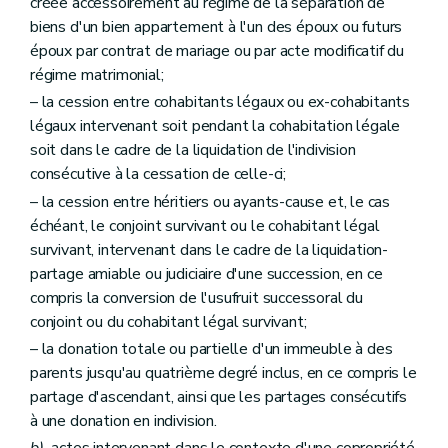
créée accessoirement au régime de la séparation de
re
Section 1
Du Code wallon de bonnes pratiques
Art. 80
biens d'un bien appartement à l'un des époux ou futurs
Art. 81
époux par contrat de mariage ou par acte modificatif du
Art. 82
régime matrimonial;
Section 2
Du Compendium wallon des méthodes d'échantillonnage et d'analyses
Art. 83
– la cession entre cohabitants légaux ou ex-cohabitants
Art. 84
légaux intervenant soit pendant la cohabitation légale
Section 3
De la réalisation des études d'orientation, des études de caractérisation et des études combinées
soit dans le cadre de la liquidation de l'indivision
re
Sous-section 1
Du contenu et des modalités de transmission des données et documents à l'Administration
consécutive à la cessation de celle-ci;
Art. 85
Art. 86
– la cession entre héritiers ou ayants-cause et, le cas
Art. 87
échéant, le conjoint survivant ou le cohabitant légal
Art. 88
survivant, intervenant dans le cadre de la liquidation-
Art. 89
Sous-section 2
Des critères de non-conformité
partage amiable ou judiciaire d'une succession, en ce
Art. 90
compris la conversion de l'usufruit successoral du
Sous-section 3
De l'absence de valeurs déterminées pour un polluant
conjoint ou du cohabitant légal survivant;
Art. 91
Section 4
Du projet d'assainissement
– la donation totale ou partielle d'un immeuble à des
Art. 92
parents jusqu'au quatrième degré inclus, en ce compris le
Art. 93
partage d'ascendant, ainsi que les partages consécutifs
Art. 94
à une donation en indivision.
Section 5
De l'évaluation finale
Art. 95
b)
actes intervenant dans le contexte d'une copropriété