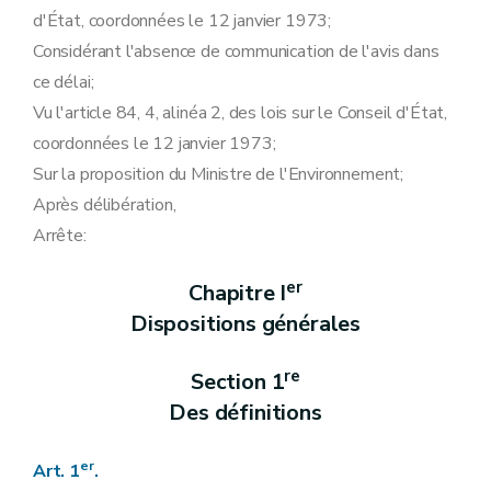
Art. 46
d'État, coordonnées le 12 janvier 1973;
Art. 47
Considérant l'absence de communication de l'avis dans
Section 3
Des prélèvements d'échantillons de sols
Art. 48
ce délai;
re
Sous-section 1
Des conditions et de la procédure d'enregistrement des préleveurs
Vu l'article 84, 4, alinéa 2, des lois sur le Conseil d'État,
Art. 49
Art. 50
coordonnées le 12 janvier 1973;
Sous-section 2
Des conditions relatives aux experts
Sur la proposition du Ministre de l'Environnement;
Art. 51
Sous-section 3
Des règles à respecter dans le cadre des prélèvements d'échantillons de sols
Après délibération,
Art. 52
Arrête:
Art. 53
Sous-section 3
Du contrôle et des sanctions
Art. 54
er
Chapitre I
Art. 55
Dispositions générales
Chapitre IV
Des obligations
re
Section 1
De la convention de gestion des sols
Art. 56
re
Section 1
Art. 57
Art. 58
Des définitions
Art. 59
Art. 60
Art. 61
er
Art. 1
.
Art. 62