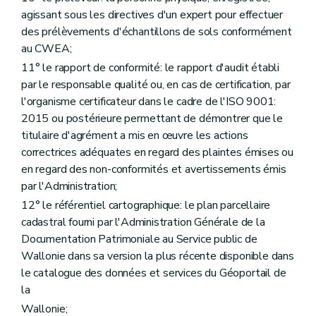
Art. 128
agissant sous les directives d'un expert pour effectuer
Art. 129
des prélèvements d'échantillons de sols conformément
Art. 130
Art. 131
au CWEA;
Art. 132
11° le rapport de conformité: le rapport d'audit établi
Art. 133
par le responsable qualité ou, en cas de certification, par
Art. 134
l'organisme certificateur dans le cadre de l'ISO 9001:
Art. 135
Art. 136
2015 ou postérieure permettant de démontrer que le
Art. 137
titulaire d'agrément a mis en œuvre les actions
Art. 138
correctrices adéquates en regard des plaintes émises ou
Art. 139
Art. 140
en regard des non-conformités et avertissements émis
Art. 141
par l'Administration;
Art. 142
12° le référentiel cartographique: le plan parcellaire
Art. 143
cadastral fourni par l'Administration Générale de la
Art. 144
Art. 145
Documentation Patrimoniale au Service public de
Art. 146
Wallonie dans sa version la plus récente disponible dans
Art. 147
le catalogue des données et services du Géoportail de
Art. 148
Art. 149
la
Art. 150
Wallonie;