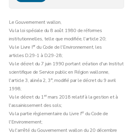
Art. 10
Art. 11
Art. 12
Art. 13
Le Gouvernement wallon,
Section 4
Du Comité de gestion et de surveillance de la Banque de données de l'état des sols
Vu la loi spéciale du 8 août 1980 de réformes
Art. 14
Art. 15
institutionnelles, telle que modifiée, l'article 20;
Art. 16
er
Vu le Livre I
du Code de l'Environnement, les
Art. 17
Section 5
Des extraits conformes
articles D.29-1 à D.29-28;
Art. 18
Vu le décret du 7 juin 1990 portant création d'un Institut
Art. 19
Art. 20
scientifique de Service public en Région wallonne,
Art. 21
l'article 3, alinéa 2, 3°, modifié par le décret du 9 avril
Art. 22
Art. 23
1998;
Chapitre III
Des agréments et enregistrements
er
Vu le décret du 1
mars 2018 relatif à la gestion et à
re
Section 1
De l'agrément des experts
Art. 24
l'assainissement des sols;
re
Sous-section 1
Des conditions et de la procédure d'agrément
er
Vu la partie règlementaire du Livre I
du Code de
Art. 25
l'Environnement;
Art. 26
Art. 27
Vu l'arrêté du Gouvernement wallon du 20 décembre