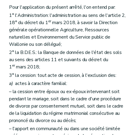
Art. 63
Pour l'application du présent arrêté, l'on entend par:
Art. 64
1° l'Administration: l'administration au sens de l'article 2,
Art. 65
er
Art. 66
18° du décret du 1
mars 2018, à savoir la Direction
Art. 67
générale opérationnelle Agriculture, Ressources
Section 2
De la mise en œuvre des faits générateurs
naturelles et Environnement du Service public de
re
Sous-section 1
Des obligations générées à l'occasion d'une demande de permis d'urbanisme, unique ou intégré sur un terrain renseigné dans la banque de données de l'état des sols comme pollué ou potentiellement pollué
Wallonie ou son délégué;
Art. 68
Art. 69
2° la B.D.E.S.: la Banque de données de l'état des sols
Art. 70
au sens des articles 11 et suivants du décret du
Art. 71
er
1
mars 2018;
Art. 72
Sous-section 2
Des obligations générées à l'occasion de l'exploitation d'une installation ou d'une activité présentant un risque pour le sol
3° la cession: tout acte de cession, à l'exclusion des:
Art. 73
a)
actes à caractère familial:
Art. 74
Sous-section 3
Des obligations générées à l'initiative de l'Administration
– la cession entre époux ou ex-époux intervenant soit
Art. 75
pendant le mariage, soit dans le cadre d'une procédure
Art. 76
de divorce par consentement mutuel, soit dans le cadre
Section 3
Des dispenses
de la liquidation du régime matrimonial consécutive au
Art. 77
Art. 78
prononcé du divorce ou au décès;
Art. 79
– l'apport en communauté ou dans une société limitée
Chapitre V
Du déroulement des investigations et de l'assainissement des terrains