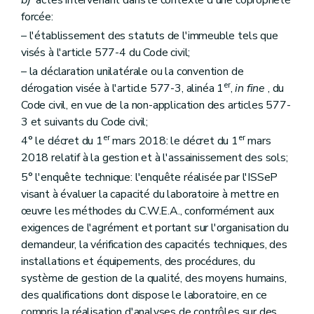
Section 6
Du certificat de contrôle du sol
forcée:
Art. 96
– l'établissement des statuts de l'immeuble tels que
Section 7
Des hypothèses de concertations
re
Sous-section 1
De la concertation en cas de pluralité de titulaires
visés à l'article 577-4 du Code civil;
Art. 97
– la déclaration unilatérale ou la convention de
Sous-section 2
De la concertation entre l'Administration et les instances consultées
er
dérogation visée à l'article 577-3, alinéa 1
,
in fine
, du
Art. 98
Chapitre VI
Des subventions
Code civil, en vue de la non-application des articles 577-
re
Section 1
De l'objet et des conditions d'octroi de la subvention
3 et suivants du Code civil;
Art. 99
er
er
4° le décret du 1
mars 2018: le décret du 1
mars
Art. 100
Art. 101
2018 relatif à la gestion et à l'assainissement des sols;
Art. 102
5° l'enquête technique: l'enquête réalisée par l'ISSeP
Art. 103
visant à évaluer la capacité du laboratoire à mettre en
Section 2
De la procédure d'octroi de la subvention
Art. 104
œuvre les méthodes du C.W.E.A., conformément aux
Art. 105
exigences de l'agrément et portant sur l'organisation du
Art. 106
demandeur, la vérification des capacités techniques, des
Art. 107
installations et équipements, des procédures, du
Section 3
Du contrôle de la subvention
Art. 108
système de gestion de la qualité, des moyens humains,
Chapitre VII
Des recours
des qualifications dont dispose le laboratoire, en ce
Art. 109
compris la réalisation d'analyses de contrôles sur des