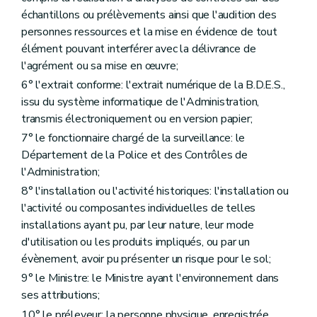
Chapitre VIII
Des dispositions diverses et finales
re
échantillons ou prélèvements ainsi que l'audition des
Section 1
Des droits de dossier
Art. 110
personnes ressources et la mise en évidence de tout
Section 2
Des sûretés financières
élément pouvant interférer avec la délivrance de
Art. 111
l'agrément ou sa mise en œuvre;
Art. 112
Art. 113
6° l'extrait conforme: l'extrait numérique de la B.D.E.S.,
Art. 114
issu du système informatique de l'Administration,
Art. 115
transmis électroniquement ou en version papier;
Art. 116
Art. 117
7° le fonctionnaire chargé de la surveillance: le
Section 3
Du rapport annuel
Département de la Police et des Contrôles de
Art. 118
l'Administration;
Section 4
Des dispositions diverses et transitoires
Art. 119
8° l'installation ou l'activité historiques: l'installation ou
Art. 120
l'activité ou composantes individuelles de telles
Art. 121
installations ayant pu, par leur nature, leur mode
Art. 122
d'utilisation ou les produits impliqués, ou par un
Art. 123
Art. 124
évènement, avoir pu présenter un risque pour le sol;
Art. 125
9° le Ministre: le Ministre ayant l'environnement dans
Art. 126
ses attributions;
Art. 127
Section 5
Des dispositions modificatives et abrogatoires
10° le préleveur: la personne physique, enregistrée,