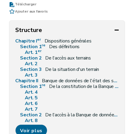
Télécharger
Ajouter aux favoris
Structure
er
Chapitre I
Dispositions générales
re
Section 1
Des définitions
er
Art. 1
Section 2
De l'accès aux terrains
Art. 2
Section 3
De la situation d'un terrain
Art. 3
Chapitre II
Banque de données de l'état des sols
re
Section 1
De la constitution de la Banque de données de l'état des sols
Art. 4
Art. 5
Art. 6
Art. 7
Section 2
De l'accès à la Banque de données de l'état des sols
Art. 8
Art. 9
Voir plus
Section 3
De la rectification des données