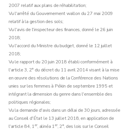
Art. 28
2007 relatif aux plans de réhabilitation;
Art. 29
Sous-section 2
Des règles à respecter en cours d'agrément
Vu l'arrêté du Gouvernement wallon du 27 mai 2009
Art. 30
relatif à la gestion des sols;
Art. 31
Art. 32
Vu l'avis de l'inspecteur des finances, donné le 26 juin
Sous-section 3
Du contrôle et des sanctions
2018;
Art. 33
Art. 34
Vu l'accord du Ministre du budget, donné le 12 juillet
Art. 35
2018;
Section 2
De l'agrément des laboratoires
Art. 36
Vu le rapport du 20 juin 2018 établi conformément à
re
Sous-section 1
Des conditions et de la procédure d'agrément
l'article 3, 2° du décret du 11 avril 2014 visant à la mise
Art. 37
Art. 38
en œuvre des résolutions de la Conférence des Nations
Art. 39
unies sur les femmes à Pékin de septembre 1995 et
Art. 40
Art. 41
intégrant la dimension du genre dans l'ensemble des
Sous-section 2
Des règles à respecter en cours d'agrément
politiques régionales;
Art. 42
Art. 43
Vu la demande d'avis dans un délai de 30 jours, adressée
Sous-section 3
Du contrôle et des sanctions
au Conseil d'État le 13 juillet 2018, en application de
Art. 44
er
er
Art. 45
l'article 84, 1
, alinéa 1
, 2°, des lois sur le Conseil