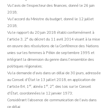
Art. 32
Vu l'avis de l'inspecteur des finances, donné le 26 juin
Sous-section 3
Du contrôle et des sanctions
2018;
Art. 33
Art. 34
Vu l'accord du Ministre du budget, donné le 12 juillet
Art. 35
2018;
Section 2
De l'agrément des laboratoires
Art. 36
Vu le rapport du 20 juin 2018 établi conformément à
re
Sous-section 1
Des conditions et de la procédure d'agrément
l'article 3, 2° du décret du 11 avril 2014 visant à la mise
Art. 37
Art. 38
en œuvre des résolutions de la Conférence des Nations
Art. 39
unies sur les femmes à Pékin de septembre 1995 et
Art. 40
Art. 41
intégrant la dimension du genre dans l'ensemble des
Sous-section 2
Des règles à respecter en cours d'agrément
politiques régionales;
Art. 42
Art. 43
Vu la demande d'avis dans un délai de 30 jours, adressée
Sous-section 3
Du contrôle et des sanctions
au Conseil d'État le 13 juillet 2018, en application de
Art. 44
er
er
Art. 45
l'article 84, 1
, alinéa 1
, 2°, des lois sur le Conseil
Art. 46
d'État, coordonnées le 12 janvier 1973;
Art. 47
Considérant l'absence de communication de l'avis dans
Section 3
Des prélèvements d'échantillons de sols
Art. 48
ce délai;