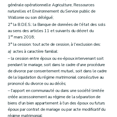
Art. 67
générale opérationnelle Agriculture, Ressources
Section 2
De la mise en œuvre des faits générateurs
naturelles et Environnement du Service public de
re
Sous-section 1
Des obligations générées à l'occasion d'une demande de permis d'urbanisme, unique ou intégré sur un terrain renseigné dans la banque de données de l'état des sols comme pollué ou potentiellement pollué
Wallonie ou son délégué;
Art. 68
Art. 69
2° la B.D.E.S.: la Banque de données de l'état des sols
Art. 70
au sens des articles 11 et suivants du décret du
Art. 71
er
1
mars 2018;
Art. 72
Sous-section 2
Des obligations générées à l'occasion de l'exploitation d'une installation ou d'une activité présentant un risque pour le sol
3° la cession: tout acte de cession, à l'exclusion des:
Art. 73
a)
actes à caractère familial:
Art. 74
Sous-section 3
Des obligations générées à l'initiative de l'Administration
– la cession entre époux ou ex-époux intervenant soit
Art. 75
pendant le mariage, soit dans le cadre d'une procédure
Art. 76
de divorce par consentement mutuel, soit dans le cadre
Section 3
Des dispenses
de la liquidation du régime matrimonial consécutive au
Art. 77
Art. 78
prononcé du divorce ou au décès;
Art. 79
– l'apport en communauté ou dans une société limitée
Chapitre V
Du déroulement des investigations et de l'assainissement des terrains
créée accessoirement au régime de la séparation de
re
Section 1
Du Code wallon de bonnes pratiques
Art. 80
biens d'un bien appartement à l'un des époux ou futurs
Art. 81
époux par contrat de mariage ou par acte modificatif du
Art. 82
régime matrimonial;