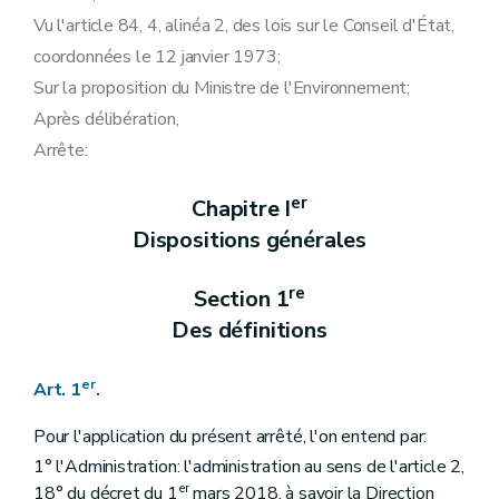
re
Sous-section 1
Des conditions et de la procédure d'enregistrement des préleveurs
Vu l'article 84, 4, alinéa 2, des lois sur le Conseil d'État,
Art. 49
Art. 50
coordonnées le 12 janvier 1973;
Sous-section 2
Des conditions relatives aux experts
Sur la proposition du Ministre de l'Environnement;
Art. 51
Sous-section 3
Des règles à respecter dans le cadre des prélèvements d'échantillons de sols
Après délibération,
Art. 52
Arrête:
Art. 53
Sous-section 3
Du contrôle et des sanctions
Art. 54
er
Chapitre I
Art. 55
Dispositions générales
Chapitre IV
Des obligations
re
Section 1
De la convention de gestion des sols
Art. 56
re
Section 1
Art. 57
Art. 58
Des définitions
Art. 59
Art. 60
Art. 61
er
Art. 1
.
Art. 62
Art. 63
Pour l'application du présent arrêté, l'on entend par:
Art. 64
1° l'Administration: l'administration au sens de l'article 2,
Art. 65
er
Art. 66
18° du décret du 1
mars 2018, à savoir la Direction