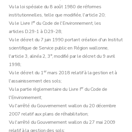
Section 4
Du Comité de gestion et de surveillance de la Banque de données de l'état des sols
Vu la loi spéciale du 8 août 1980 de réformes
Art. 14
Art. 15
institutionnelles, telle que modifiée, l'article 20;
Art. 16
er
Vu le Livre I
du Code de l'Environnement, les
Art. 17
Section 5
Des extraits conformes
articles D.29-1 à D.29-28;
Art. 18
Vu le décret du 7 juin 1990 portant création d'un Institut
Art. 19
Art. 20
scientifique de Service public en Région wallonne,
Art. 21
l'article 3, alinéa 2, 3°, modifié par le décret du 9 avril
Art. 22
Art. 23
1998;
Chapitre III
Des agréments et enregistrements
er
Vu le décret du 1
mars 2018 relatif à la gestion et à
re
Section 1
De l'agrément des experts
Art. 24
l'assainissement des sols;
re
Sous-section 1
Des conditions et de la procédure d'agrément
er
Vu la partie règlementaire du Livre I
du Code de
Art. 25
l'Environnement;
Art. 26
Art. 27
Vu l'arrêté du Gouvernement wallon du 20 décembre
Art. 28
2007 relatif aux plans de réhabilitation;
Art. 29
Sous-section 2
Des règles à respecter en cours d'agrément
Vu l'arrêté du Gouvernement wallon du 27 mai 2009
Art. 30
relatif à la gestion des sols;
Art. 31