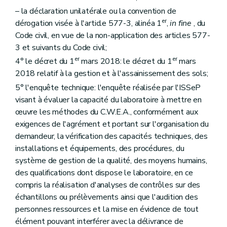
Art. 97
– la déclaration unilatérale ou la convention de
Sous-section 2
De la concertation entre l'Administration et les instances consultées
er
dérogation visée à l'article 577-3, alinéa 1
,
in fine
, du
Art. 98
Chapitre VI
Des subventions
Code civil, en vue de la non-application des articles 577-
re
Section 1
De l'objet et des conditions d'octroi de la subvention
3 et suivants du Code civil;
Art. 99
er
er
4° le décret du 1
mars 2018: le décret du 1
mars
Art. 100
Art. 101
2018 relatif à la gestion et à l'assainissement des sols;
Art. 102
5° l'enquête technique: l'enquête réalisée par l'ISSeP
Art. 103
visant à évaluer la capacité du laboratoire à mettre en
Section 2
De la procédure d'octroi de la subvention
Art. 104
œuvre les méthodes du C.W.E.A., conformément aux
Art. 105
exigences de l'agrément et portant sur l'organisation du
Art. 106
demandeur, la vérification des capacités techniques, des
Art. 107
installations et équipements, des procédures, du
Section 3
Du contrôle de la subvention
Art. 108
système de gestion de la qualité, des moyens humains,
Chapitre VII
Des recours
des qualifications dont dispose le laboratoire, en ce
Art. 109
compris la réalisation d'analyses de contrôles sur des
Chapitre VIII
Des dispositions diverses et finales
re
échantillons ou prélèvements ainsi que l'audition des
Section 1
Des droits de dossier
Art. 110
personnes ressources et la mise en évidence de tout
Section 2
Des sûretés financières
élément pouvant interférer avec la délivrance de
Art. 111