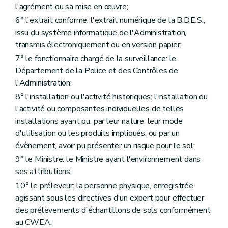
l'agrément ou sa mise en œuvre;
Art. 112
Art. 113
6° l'extrait conforme: l'extrait numérique de la B.D.E.S.,
Art. 114
issu du système informatique de l'Administration,
Art. 115
transmis électroniquement ou en version papier;
Art. 116
Art. 117
7° le fonctionnaire chargé de la surveillance: le
Section 3
Du rapport annuel
Département de la Police et des Contrôles de
Art. 118
l'Administration;
Section 4
Des dispositions diverses et transitoires
Art. 119
8° l'installation ou l'activité historiques: l'installation ou
Art. 120
l'activité ou composantes individuelles de telles
Art. 121
installations ayant pu, par leur nature, leur mode
Art. 122
d'utilisation ou les produits impliqués, ou par un
Art. 123
Art. 124
évènement, avoir pu présenter un risque pour le sol;
Art. 125
9° le Ministre: le Ministre ayant l'environnement dans
Art. 126
ses attributions;
Art. 127
Section 5
Des dispositions modificatives et abrogatoires
10° le préleveur: la personne physique, enregistrée,
Art. 128
agissant sous les directives d'un expert pour effectuer
Art. 129
des prélèvements d'échantillons de sols conformément
Art. 130
Art. 131
au CWEA;