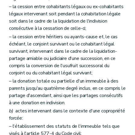
Section 2
Du Compendium wallon des méthodes d'échantillonnage et d'analyses
Art. 83
– la cession entre cohabitants légaux ou ex-cohabitants
Art. 84
légaux intervenant soit pendant la cohabitation légale
Section 3
De la réalisation des études d'orientation, des études de caractérisation et des études combinées
soit dans le cadre de la liquidation de l'indivision
re
Sous-section 1
Du contenu et des modalités de transmission des données et documents à l'Administration
consécutive à la cessation de celle-ci;
Art. 85
Art. 86
– la cession entre héritiers ou ayants-cause et, le cas
Art. 87
échéant, le conjoint survivant ou le cohabitant légal
Art. 88
survivant, intervenant dans le cadre de la liquidation-
Art. 89
Sous-section 2
Des critères de non-conformité
partage amiable ou judiciaire d'une succession, en ce
Art. 90
compris la conversion de l'usufruit successoral du
Sous-section 3
De l'absence de valeurs déterminées pour un polluant
conjoint ou du cohabitant légal survivant;
Art. 91
Section 4
Du projet d'assainissement
– la donation totale ou partielle d'un immeuble à des
Art. 92
parents jusqu'au quatrième degré inclus, en ce compris le
Art. 93
partage d'ascendant, ainsi que les partages consécutifs
Art. 94
à une donation en indivision.
Section 5
De l'évaluation finale
Art. 95
b)
actes intervenant dans le contexte d'une copropriété
Section 6
Du certificat de contrôle du sol
forcée:
Art. 96
– l'établissement des statuts de l'immeuble tels que
Section 7
Des hypothèses de concertations
re
Sous-section 1
De la concertation en cas de pluralité de titulaires
visés à l'article 577-4 du Code civil;