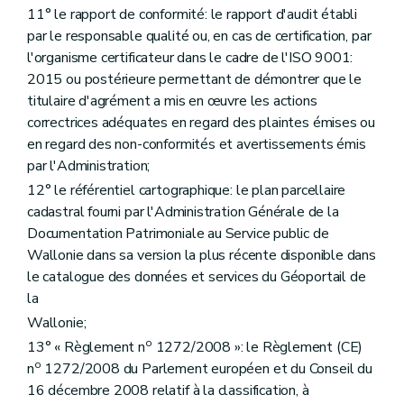
Art. 132
11° le rapport de conformité: le rapport d'audit établi
Art. 133
par le responsable qualité ou, en cas de certification, par
Art. 134
l'organisme certificateur dans le cadre de l'ISO 9001:
Art. 135
Art. 136
2015 ou postérieure permettant de démontrer que le
Art. 137
titulaire d'agrément a mis en œuvre les actions
Art. 138
correctrices adéquates en regard des plaintes émises ou
Art. 139
Art. 140
en regard des non-conformités et avertissements émis
Art. 141
par l'Administration;
Art. 142
12° le référentiel cartographique: le plan parcellaire
Art. 143
cadastral fourni par l'Administration Générale de la
Art. 144
Art. 145
Documentation Patrimoniale au Service public de
Art. 146
Wallonie dans sa version la plus récente disponible dans
Art. 147
le catalogue des données et services du Géoportail de
Art. 148
Art. 149
la
Art. 150
Wallonie;
Section 6
Des dispositions finales
o
13° « Règlement n
1272/2008 »: le Règlement (CE)
Art. 151
Art. 152
o
n
1272/2008 du Parlement européen et du Conseil du
Annexe
16 décembre 2008 relatif à la classification, à
Annexe 1