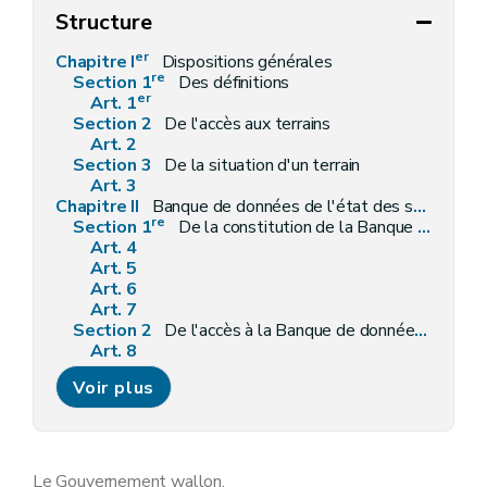
Structure
er
Chapitre I
Dispositions générales
re
Section 1
Des définitions
er
Art. 1
Section 2
De l'accès aux terrains
Art. 2
Section 3
De la situation d'un terrain
Art. 3
Chapitre II
Banque de données de l'état des sols
re
Section 1
De la constitution de la Banque de données de l'état des sols
Art. 4
Art. 5
Art. 6
Art. 7
Section 2
De l'accès à la Banque de données de l'état des sols
Art. 8
Art. 9
Voir plus
Section 3
De la rectification des données
Art. 10
Art. 11
Art. 12
Art. 13
Le Gouvernement wallon,