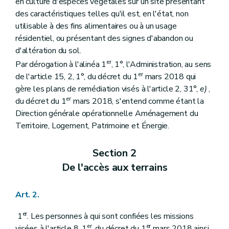
en culture d'espèces végétales sur un site présentant
des caractéristiques telles qu'il est, en l'état, non
utilisable à des fins alimentaires ou à un usage
résidentiel, ou présentant des signes d'abandon ou
d'altération du sol.
er
Par dérogation à l'alinéa 1
, 1°, l'Administration, au sens
er
de l'article 15, 2, 1°, du décret du 1
mars 2018 qui
gère les plans de remédiation visés à l'article 2, 31°,
e)
,
er
du décret du 1
mars 2018, s'entend comme étant la
Direction générale opérationnelle Aménagement du
Territoire, Logement, Patrimoine et Énergie.
Section 2
De l'accès aux terrains
Art. 2.
er
1
. Les personnes à qui sont confiées les missions
er
er
visées à l'article 8, 1
, du décret du 1
mars 2018 ainsi