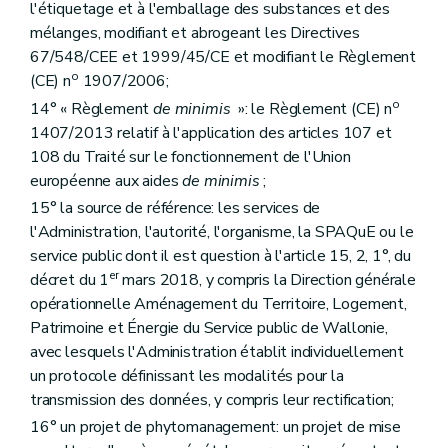
l'étiquetage et à l'emballage des substances et des
Annexe 2
mélanges, modifiant et abrogeant les Directives
Annexe 3
Annexe 4
67/548/CEE et 1999/45/CE et modifiant le Règlement
Annexe 5
o
(CE) n
1907/2006;
Annexe 6
o
14° « Règlement
de minimis
»: le Règlement (CE) n
Annexe 7
Annexe 8
1407/2013 relatif à l'application des articles 107 et
Annexe 9
108 du Traité sur le fonctionnement de l'Union
Annexe 10
européenne aux aides
de minimis
;
15° la source de référence: les services de
l'Administration, l'autorité, l'organisme, la SPAQuE ou le
service public dont il est question à l'article 15, 2, 1°, du
er
décret du 1
mars 2018, y compris la Direction générale
opérationnelle Aménagement du Territoire, Logement,
Patrimoine et Énergie du Service public de Wallonie,
avec lesquels l'Administration établit individuellement
un protocole définissant les modalités pour la
transmission des données, y compris leur rectification;
16° un projet de phytomanagement: un projet de mise