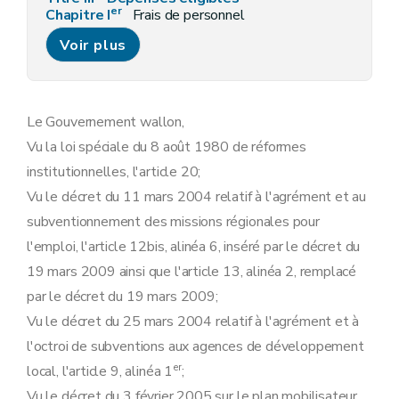
er
Chapitre I
Frais de personnel
Art. 11
Voir plus
Chapitre II
Prestations externes
re
Section 1
(Prestations de services effectuées pour le bénéficiaire -AGW du 16 septembre 2021, art. 12)
Art. 12
Section 2
(Volontariat - AGW du 16 septembre 2021, art. 14)
Art. 13
Le Gouvernement wallon,
Art. 14
Vu la loi spéciale du 8 août 1980 de réformes
Section 3
Administrateurs
Art. 15
institutionnelles, l'article 20;
Chapitre III
Frais de fonctionnement
Vu le décret du 11 mars 2004 relatif à l'agrément et au
Art. 16
Art. 17
subventionnement des missions régionales pour
Art. 18
l'emploi, l'article 12bis, alinéa 6, inséré par le décret du
Chapitre IV
Investissements
Art. 19
19 mars 2009 ainsi que l'article 13, alinéa 2, remplacé
Art. 20
par le décret du 19 mars 2009;
Art. 21
Art. 22
Vu le décret du 25 mars 2004 relatif à l'agrément et à
Chapitre V
Bénéfice raisonnable et fonds affectés
l'octroi de subventions aux agences de développement
Art. 23
er
Art. 24
local, l'article 9, alinéa 1
;
Art. 25
Vu le décret du 3 février 2005 sur le plan mobilisateur