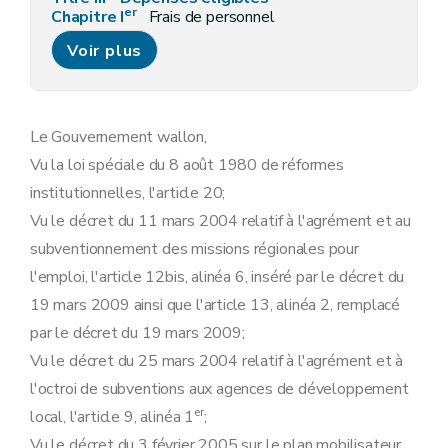
er
Chapitre I
Frais de personnel
Art. 11
Voir plus
Chapitre II
Prestations externes
re
Section 1
(Prestations de services effectuées pour le bénéficiaire -AGW du 16 septembre 2021, art. 12)
Art. 12
Section 2
(Volontariat - AGW du 16 septembre 2021, art. 14)
Art. 13
Le Gouvernement wallon,
Art. 14
Vu la loi spéciale du 8 août 1980 de réformes
Section 3
Administrateurs
Art. 15
institutionnelles, l'article 20;
Chapitre III
Frais de fonctionnement
Vu le décret du 11 mars 2004 relatif à l'agrément et au
Art. 16
Art. 17
subventionnement des missions régionales pour
Art. 18
l'emploi, l'article 12bis, alinéa 6, inséré par le décret du
Chapitre IV
Investissements
Art. 19
19 mars 2009 ainsi que l'article 13, alinéa 2, remplacé
Art. 20
par le décret du 19 mars 2009;
Art. 21
Art. 22
Vu le décret du 25 mars 2004 relatif à l'agrément et à
Chapitre V
Bénéfice raisonnable et fonds affectés
l'octroi de subventions aux agences de développement
Art. 23
er
Art. 24
local, l'article 9, alinéa 1
;
Art. 25
Vu le décret du 3 février 2005 sur le plan mobilisateur