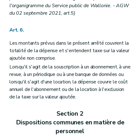
Art. 171
l'organigramme du Service public de Wallonie.
- AGW
Sous-section 5
Disposition particulière au Département de la Recherche et du Développement technologique et au Département de la Gestion financière
Art. 172
du 02 septembre 2021, art.5)
Chapitre IX
Dispositions finales
Art. 173
Art. 6.
Art. 174
Art. 175
Annexe
Les montants prévus dans le présent arrêté couvrent la
totalité de la dépense et s'entendent taxe sur la valeur
ajoutée non comprise.
Lorsqu'il s'agit de la souscription à un abonnement, à une
revue, à un périodique ou à une banque de données ou
lorsqu'il s'agit d'une location, la dépense couvre le coût
annuel de l'abonnement ou de la location à l'exclusion
de la taxe sur la valeur ajoutée.
Section 2
Dispositions communes en matière de
personnel