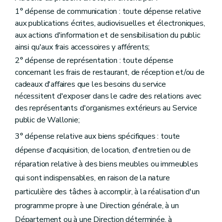
Art. 52
1° dépense de communication : toute dépense relative
Art. 53
Art. 54
aux publications écrites, audiovisuelles et électroniques,
Art. 55
aux actions d'information et de sensibilisation du public
Section 3
ainsi qu'aux frais accessoires y afférents;
Délégations en matière de gestion immobilière
2° dépense de représentation : toute dépense
Art. 55/1
concernant les frais de restaurant, de réception et/ou de
Art. 55/2
cadeaux d'affaires que les besoins du service
Chapitre III
nécessitent d'exposer dans le cadre des relations avec
(Dispositions relatives au Service public de Wallonie 
des représentants d'organismes extérieurs au Service
Section 1
Délégations budgétaires
public de Wallonie;
Sous-section 1
Dépenses inhérentes aux activités de la Direction générale
Art. 56
3° dépense relative aux biens spécifiques : toute
Art. 57
dépense d'acquisition, de location, d'entretien ou de
Art. 58
Sous-section 2
Dépenses inhérentes aux activités du Département du Budget et de la Trésorerie
réparation relative à des biens meubles ou immeubles
Art. 59
qui sont indispensables, en raison de la nature
Art. 60
Art. 61
particulière des tâches à accomplir, à la réalisation d'un
Art. 62
programme propre à une Direction générale, à un
Art. 63
Section 2
Dispositions particulières
Département ou à une Direction déterminée, à