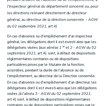
Section 1 re
Délégations budgétaires
l'inspecteur général du département concerné ou, pour
Art. 116
Art. 117
les directions relevant directement du directeur
Art. 118
général, au directeur de la direction concernée. - AGW
Art. 119
du 02 septembre 2021, art.4)
Art. 120
Section 2
Dispositions particulières
Art. 121
En cas d'absence ou d'empêchement d'un inspecteur
Art. 122
général, les délégations dont il est investi ainsi que les
Art. 123
er
délégations visées
(aux alinéas 1
et 2 - AGW du 02
Art. 124
septembre 2021, art.4)
, sont, à défaut de dispositions
Art. 125
Art. 126
réglementaires contraires ou de dispositions
Art. 127
particulières prises par le titulaire de la fonction,
Art. 128
accordées, pendant la durée de l'absence ou de
Art. 129
Art. 130
l'empêchement, au directeur de la Direction concernée.
Art. 131
En cas d'absence ou d'empêchement d'un directeur, les
Art. 132
délégations dont il est investi ainsi que les délégations
Section 3
Dispositions particulières à l'Agence wallonne du Patrimoine
visées
(à l'alinéa 3 - AGW du 02 septembre 2021,
Sous-section 1
Délégations budgétaires
Art. 133
art.4)
sont, à défaut de dispositions réglementaires
Art. 134
contraires ou de dispositions particulières prises par le