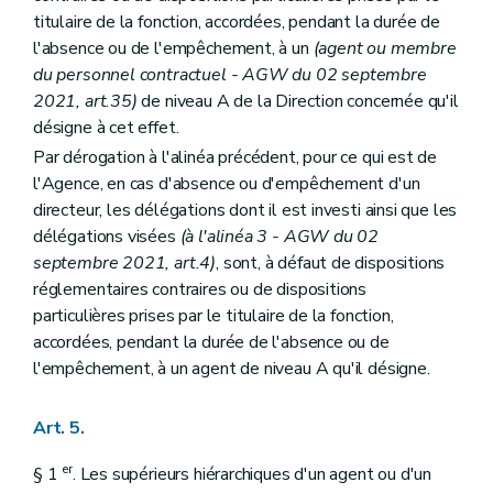
Art. 135
titulaire de la fonction, accordées, pendant la durée de
Art. 136
Art. 137
l'absence ou de l'empêchement, à un
(agent ou membre
Art. 138
du personnel contractuel - AGW du 02 septembre
Sous-section 2
Dispositions particulières
2021, art.35)
de niveau A de la Direction concernée qu'il
Art. 139
désigne à cet effet.
Art. 140
Art. 141
Par dérogation à l'alinéa précédent, pour ce qui est de
Art. 142
l'Agence, en cas d'absence ou d'empêchement d'un
Chapitre VII
Dispositions relatives au Service public Intérieur et Action sociale
directeur, les délégations dont il est investi ainsi que les
Section 1 re
Délégation budgétaire
Art. 143
délégations visées
(à l'alinéa 3 - AGW du 02
Section 2
Dispositions particulières au Fonds wallon des calamités publiques
septembre 2021, art.4)
, sont, à défaut de dispositions
Art. 144
réglementaires contraires ou de dispositions
Art. 145
particulières prises par le titulaire de la fonction,
Chapitre VIII
Dispositions relatives au Service public de Wallonie Economie, Emploi, Recherche
Section 1 re
Délégations budgétaires
accordées, pendant la durée de l'absence ou de
Art. 146
l'empêchement, à un agent de niveau A qu'il désigne.
Art. 147
Art. 148
Art. 149
Art. 5.
Art. 150
Section 2
Dispositions particulières
er
§ 1
. Les supérieurs hiérarchiques d'un agent ou d'un
Sous-section 1
Dispositions particulières à la Direction générale