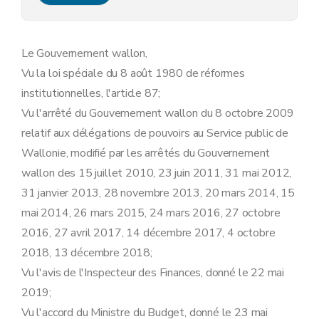
Art. 14
Art. 15
Art. 16
Art. 17
Le Gouvernement wallon,
Section 4
Dispositions communes en matière de marchés publics
Vu la loi spéciale du 8 août 1980 de réformes
Sous-section 1 er
Définitions
Art. 18
institutionnelles, l'article 87;
Sous-section 2
Dispositions relatives au choix du mode de passation, à l'adoption des documents de marché, à la sélection qualitative et à l'attribution, à la vérification des prix du marché
Vu l'arrêté du Gouvernement wallon du 8 octobre 2009
Art. 19
Art. 20
relatif aux délégations de pouvoirs au Service public de
Art. 21
Wallonie, modifié par les arrêtés du Gouvernement
Art. 22
Art. 23
wallon des 15 juillet 2010, 23 juin 2011, 31 mai 2012,
Sous-section 3
Dispositions relatives à l'exécution des marchés publics
31 janvier 2013, 28 novembre 2013, 20 mars 2014, 15
Art. 24
Art. 25
mai 2014, 26 mars 2015, 24 mars 2016, 27 octobre
Art. 26
2016, 27 avril 2017, 14 décembre 2017, 4 octobre
Section 5
Délégations particulières communes
Art. 27
2018, 13 décembre 2018;
Art. 28
Vu l'avis de l'Inspecteur des Finances, donné le 22 mai
Art. 29
2019;
Art. 30
Art. 31
Vu l'accord du Ministre du Budget, donné le 23 mai