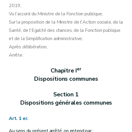
Art. 32
2019;
Art. 33
Art. 34
Vu l'accord du Ministre de la Fonction publique;
Art. 35
Sur la proposition de la Ministre de l'Action sociale, de la
Chapitre II
Dispositions relatives au Service public de Wallonie Secrétariat général
Section 1 re
Délégations budgétaires
Santé, de l'Egalité des chances, de la Fonction publique
Art. 36
et de la Simplification administrative;
Art. 37
Art. 38
Après délibération,
Art. 39
Arrête :
Art. 40
Art. 41
Section 2
Délégations en matière de personnel
er
Chapitre I
Art. 41/1
Dispositions communes
Art. 42
Art. 43
Art. 44
Section 1
Art. 45
Art. 46
Dispositions générales communes
Art. 47
Art. 48
Art. 49
Art. 1 er.
Art. 50
Art. 51
Au sens du présent arrêté, on entend par :