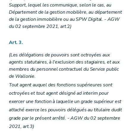
Section 2
Dispositions particulières
Support, lequel les communique, selon le cas, au
Art. 82
Art. 83
Département de la gestion mobilière, au département
Art. 84
de la gestion immobilière ou au SPW Digital.
- AGW
Art. 85
du 02 septembre 2021, art.
2
)
Art. 86
Art. 87
Art. 88
Art. 3.
Art. 89
Art. 90
(Les délégations de pouvoirs sont octroyées aux
Art. 91
Chapitre V
Dispositions relatives au Service public de Wallonie Agriculture, Ressources naturelles, Environnement
agents statutaires, à l'exclusion des stagiaires, et aux
Section 1 re
Délégations budgétaires
membres du personnel contractuel du Service public
Sous-section 1
Dépenses inhérentes aux activités de la Direction générale
de Wallonie.
Art. 92
Art. 93
Tout agent auquel des fonctions supérieures sont
Art. 94
octroyées et tout agent désigné ad interim pour
Art. 95
Art. 96
exercer une fonction à laquelle un grade supérieur est
Art. 97
attaché exerce les pouvoirs délégués au titulaire dudit
Art. 98
grade par le présent arrêté. - AGW du 02 septembre
Sous-section 2
Dépenses inhérentes aux activités du Département de la Nature et des Forêts
Art. 99
2021, art.3)
Art. 100