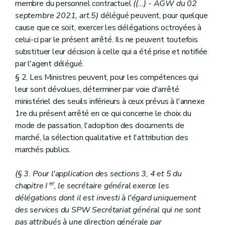
membre du personnel contractuel
((...) - AGW du 02
Art. 151
septembre 2021, art.5)
délégué peuvent, pour quelque
Art. 152
Art. 153
cause que ce soit, exercer les délégations octroyées à
Art. 154
celui-ci par le présent arrêté. Ils ne peuvent toutefois
Art. 155
substituer leur décision à celle qui a été prise et notifiée
Art. 156
Art. 157
par l'agent délégué.
Art. 158
§ 2. Les Ministres peuvent, pour les compétences qui
Art. 159
leur sont dévolues, déterminer par voie d'arrêté
Art. 160
ministériel des seuils inférieurs à ceux prévus à l'annexe
Art. 161
Sous-section 2
Dispositions particulières au Département de l'Emploi et de la Formation professionnelle
1re du présent arrêté en ce qui concerne le choix du
Art. 162
mode de passation, l'adoption des documents de
Art. 163
marché, la sélection qualitative et l'attribution des
Art. 164
Art. 165
marchés publics.
Art. 166
Sous-section 3
Dispositions particulières au Département de l'Investissement
(§ 3. Pour l'application des sections 3, 4 et 5 du
Art. 167
er
chapitre I
, le secrétaire général exerce les
Art. 168
Art. 169
délégations dont il est investi à l'égard uniquement
Art. 170
des services du SPW Secrétariat général qui ne sont
Sous-section 4
Dispositions particulières au Département du Développement économique
pas attribués à une direction générale par