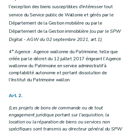
Sous-section 1
Dispositions particulières à la Direction générale
l'exception des biens susceptibles d'intéresser tout
Art. 64
Art. 65
service du Service public de Wallonie et gérés par le
Art. 66
Département de la Gestion mobilière ou par le
Art. 67
Art. 68
Département de la Gestion immobilière
(ou par le SPW
Sous-section 2
Dispositions particulières au Département du Budget et de la Trésorerie
Digital - AGW du 02 septembre 2021, art.1)
;
Art. 69
Art. 70
4° Agence : Agence wallonne du Patrimoine, telle que
Art. 71
créée par le décret du 12 juillet 2017 érigeant l'Agence
Art. 72
Art. 73
wallonne du Patrimoine en service administratif à
Art. 74
comptabilité autonome et portant dissolution de
Art. 74/1
l'Institut du Patrimoine wallon.
Chapitre IV
Dispositions relatives au Service public de Wallonie Mobilité et Infrastructures
Section 1 re
Délégations budgétaires
Art. 75
Art. 2.
Art. 76
Art. 77
(Les projets de bons de commande ou de tout
Art. 78
Art. 79
engagement juridique portant sur l'acquisition, la
Art. 80
location ou la réparation de biens ou services non
Art. 81
spécifiques sont transmis au directeur général du SPW