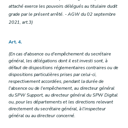
Sous-section 3
Dépenses inhérentes aux activités du Département de l'Environnement et de l'Eau
attaché exerce les pouvoirs délégués au titulaire dudit
Art. 101
Sous-section 4
Dépenses inhérentes aux activités du Département de la Police et des Contrôles
grade par le présent arrêté. - AGW du 02 septembre
Art. 102
2021, art.3)
Art. 103
Section 2
Dispositions particulières
Sous-section 1
Département du Développement, de la Ruralité et des Cours d'eau et du Bien-être animal
Art. 104
Art. 4.
Art. 105
Art. 106
(En cas d'absence ou d'empêchement du secrétaire
Art. 107
général, les délégations dont il est investi sont, à
Art. 108
Art. 109
défaut de dispositions réglementaires contraires ou de
Art. 110
dispositions particulières prises par celui-ci,
Sous-section 2
Département de l'Agriculture
respectivement accordées, pendant la durée de
Art. 111
l'absence ou de l'empêchement, au directeur général
Sous-section 3
Département de la Nature et des Forêts
Art. 112
du SPW Support, au directeur général du SPW Digital
Art. 113
ou, pour les départements et les directions relevant
Sous-section 4
Département du Sol et des Déchets
directement du secrétaire général, à l'inspecteur
Art. 114
général ou au directeur concerné.
Sous-section 5
Département de l'Environnement et de l'Eau
Art. 115
Section 3
(Dispositions particulières à l'organisme payeur - AGW du 18 novembre 2021, art. 27)