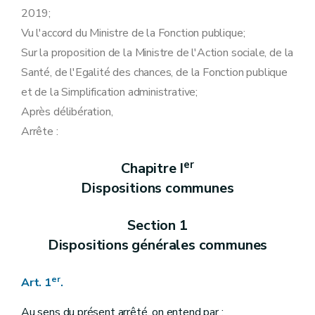
Art. 32
2019;
Art. 33
Art. 34
Vu l'accord du Ministre de la Fonction publique;
Art. 35
Sur la proposition de la Ministre de l'Action sociale, de la
Chapitre II
Dispositions relatives au Service public de Wallonie Secrétariat général
Section 1 re
Délégations budgétaires
Santé, de l'Egalité des chances, de la Fonction publique
Art. 36
et de la Simplification administrative;
Art. 37
Art. 38
Après délibération,
Art. 39
Arrête :
Art. 40
Art. 41
Section 2
Délégations en matière de personnel
er
Chapitre I
Art. 41/1
Dispositions communes
Art. 42
Art. 43
Art. 44
Section 1
Art. 45
Art. 46
Dispositions générales communes
Art. 47
Art. 48
er
Art. 49
Art. 1
.
Art. 50
Art. 51
Au sens du présent arrêté, on entend par :