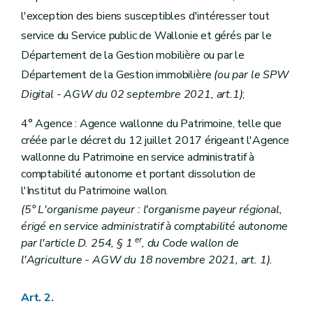
Sous-section 1
Dispositions particulières à la Direction générale
l'exception des biens susceptibles d'intéresser tout
Art. 64
Art. 65
service du Service public de Wallonie et gérés par le
Art. 66
Département de la Gestion mobilière ou par le
Art. 67
Art. 68
Département de la Gestion immobilière
(ou par le SPW
Sous-section 2
Dispositions particulières au Département du Budget et de la Trésorerie
Digital - AGW du 02 septembre 2021, art.1)
;
Art. 69
Art. 70
4° Agence : Agence wallonne du Patrimoine, telle que
Art. 71
créée par le décret du 12 juillet 2017 érigeant l'Agence
Art. 72
Art. 73
wallonne du Patrimoine en service administratif à
Art. 74
comptabilité autonome et portant dissolution de
Art. 74/1
l'Institut du Patrimoine wallon.
Chapitre IV
Dispositions relatives au Service public de Wallonie Mobilité et Infrastructures
Section 1 re
Délégations budgétaires
(5° L'organisme payeur : l'organisme payeur régional,
Art. 75
érigé en service administratif à comptabilité autonome
Art. 76
er
par l'article D. 254, § 1
, du Code wallon de
Art. 77
l'Agriculture - AGW du 18 novembre 2021, art. 1).
Art. 78
Art. 79
Art. 80
Art. 2.
Art. 81