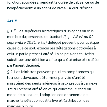
fonction, accordées, pendant la durée de l'absence ou de
Section 1 re
Délégation budgétaire
Art. 143
l'empêchement, à un agent de niveau A qu'il désigne.
Section 2
Dispositions particulières au Fonds wallon des calamités publiques
Art. 144
Art. 5.
Art. 145
Chapitre VIII
Dispositions relatives au Service public de Wallonie Economie, Emploi, Recherche
Section 1 re
Délégations budgétaires
er
§ 1
. Les supérieurs hiérarchiques d'un agent ou d'un
Art. 146
membre du personnel contractuel
((...) - AGW du 02
Art. 147
septembre 2021, art.5)
délégué peuvent, pour quelque
Art. 148
cause que ce soit, exercer les délégations octroyées à
Art. 149
Art. 150
celui-ci par le présent arrêté. Ils ne peuvent toutefois
Section 2
Dispositions particulières
substituer leur décision à celle qui a été prise et notifiée
Sous-section 1
Dispositions particulières à la Direction générale
par l'agent délégué.
Art. 151
Art. 152
§ 2. Les Ministres peuvent, pour les compétences qui
Art. 153
leur sont dévolues, déterminer par voie d'arrêté
Art. 154
ministériel des seuils inférieurs à ceux prévus à l'annexe
Art. 155
1re du présent arrêté en ce qui concerne le choix du
Art. 156
Art. 157
mode de passation, l'adoption des documents de
Art. 158
marché, la sélection qualitative et l'attribution des
Art. 159
marchés publics.