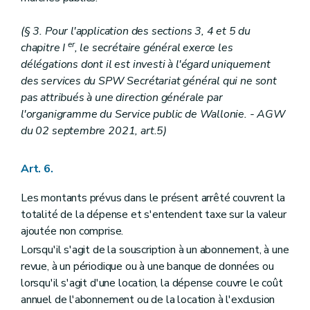
Art. 160
Art. 161
Sous-section 2
Dispositions particulières au Département de l'Emploi et de la Formation professionnelle
(§ 3. Pour l'application des sections 3, 4 et 5 du
Art. 162
er
chapitre I
, le secrétaire général exerce les
Art. 163
délégations dont il est investi à l'égard uniquement
Art. 164
Art. 165
des services du SPW Secrétariat général qui ne sont
Art. 166
pas attribués à une direction générale par
Sous-section 3
Dispositions particulières au Département de l'Investissement
l'organigramme du Service public de Wallonie.
- AGW
Art. 167
du 02 septembre 2021, art.5)
Art. 168
Art. 169
Art. 170
Art. 6.
Sous-section 4
Dispositions particulières au Département du Développement économique
Art. 171
Les montants prévus dans le présent arrêté couvrent la
Sous-section 5
Disposition particulière au Département de la Recherche et du Développement technologique et au Département de la Gestion financière
Art. 172
totalité de la dépense et s'entendent taxe sur la valeur
Chapitre IX
Dispositions finales
ajoutée non comprise.
Art. 173
Lorsqu'il s'agit de la souscription à un abonnement, à une
Art. 174
Art. 175
revue, à un périodique ou à une banque de données ou
Annexe
lorsqu'il s'agit d'une location, la dépense couvre le coût
annuel de l'abonnement ou de la location à l'exclusion