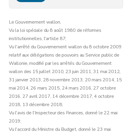
Art. 14
Art. 15
Art. 16
Art. 17
Le Gouvernement wallon,
Section 4
Dispositions communes en matière de marchés publics
Vu la loi spéciale du 8 août 1980 de réformes
Sous-section 1 er
Définitions
Art. 18
institutionnelles, l'article 87;
Sous-section 2
Dispositions relatives au choix du mode de passation, à l'adoption des documents de marché, à la sélection qualitative et à l'attribution, à la vérification des prix du marché
Vu l'arrêté du Gouvernement wallon du 8 octobre 2009
Art. 19
Art. 20
relatif aux délégations de pouvoirs au Service public de
Art. 21
Wallonie, modifié par les arrêtés du Gouvernement
Art. 22
Art. 23
wallon des 15 juillet 2010, 23 juin 2011, 31 mai 2012,
Sous-section 3
Dispositions relatives à l'exécution des marchés publics
31 janvier 2013, 28 novembre 2013, 20 mars 2014, 15
Art. 24
Art. 25
mai 2014, 26 mars 2015, 24 mars 2016, 27 octobre
Art. 26
2016, 27 avril 2017, 14 décembre 2017, 4 octobre
Section 5
Délégations particulières communes
Art. 27
2018, 13 décembre 2018;
Art. 28
Vu l'avis de l'Inspecteur des Finances, donné le 22 mai
Art. 29
2019;
Art. 30
Art. 31
Vu l'accord du Ministre du Budget, donné le 23 mai