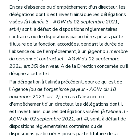
Art. 123
En cas d'absence ou d'empêchement d'un directeur, les
Art. 124
Art. 125
délégations dont il est investi ainsi que les délégations
Art. 126
visées
(à l'alinéa 3 - AGW du 02 septembre 2021,
Art. 127
art.4)
sont, à défaut de dispositions réglementaires
Art. 128
contraires ou de dispositions particulières prises par le
Art. 129
Art. 130
titulaire de la fonction, accordées, pendant la durée de
Art. 131
l'absence ou de l'empêchement, à un
(agent ou membre
Art. 132
du personnel contractuel - AGW du 02 septembre
Section 3
Dispositions particulières à l'Agence wallonne du Patrimoine
Sous-section 1
Délégations budgétaires
2021, art.35)
de niveau A de la Direction concernée qu'il
Art. 133
désigne à cet effet.
Art. 134
Par dérogation à l'alinéa précédent, pour ce qui est de
Art. 135
Art. 136
l'Agence
(ou de l'organisme payeur - AGW du 18
Art. 137
novembre 2021, art. 2)
, en cas d'absence ou
Art. 138
d'empêchement d'un directeur, les délégations dont il
Sous-section 2
Dispositions particulières
est investi ainsi que les délégations visées
(à l'alinéa 3 -
Art. 139
Art. 140
AGW du 02 septembre 2021, art.4)
, sont, à défaut de
Art. 141
dispositions réglementaires contraires ou de
Art. 142
dispositions particulières prises par le titulaire de la
Chapitre VII
Dispositions relatives au Service public Intérieur et Action sociale