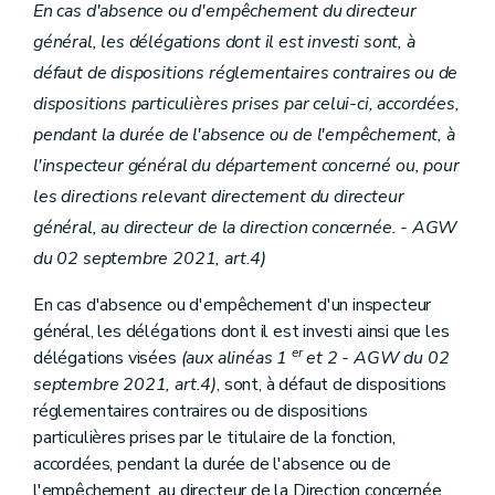
En cas d'absence ou d'empêchement du directeur
Sous-section 1
(Délégations budgétaires - AGW du 18 novembre 2021, art. 27)
Art. 115/1
général, les délégations dont il est investi sont, à
Art. 115/2
défaut de dispositions réglementaires contraires ou de
Art. 115/3
Art. 115/4
dispositions particulières prises par celui-ci, accordées,
Art. 115/4/1
pendant la durée de l'absence ou de l'empêchement, à
Sous-section 2
(Dispositions particulières - AGW du 18 novembre 2021, art. 27)
Art. 115/5
l'inspecteur général du département concerné ou, pour
Art. 115/6
les directions relevant directement du directeur
Art. 115/7
général, au directeur de la direction concernée. - AGW
Art. 115/8
Art. 115/9
du 02 septembre 2021, art.4)
Chapitre VI
Dispositions relatives au Service public de Wallonie Territoire, Logement, Patrimoine, Energie
Section 1 re
Délégations budgétaires
En cas d'absence ou d'empêchement d'un inspecteur
Art.
115/1
général, les délégations dont il est investi ainsi que les
Art. 116
Art. 117
er
délégations visées
(aux alinéas 1
et 2 - AGW du 02
Art. 118
septembre 2021, art.4)
, sont, à défaut de dispositions
Art. 119
réglementaires contraires ou de dispositions
Art. 120
particulières prises par le titulaire de la fonction,
Section 2
Dispositions particulières
Art. 121
accordées, pendant la durée de l'absence ou de
Art. 122
l'empêchement, au directeur de la Direction concernée.