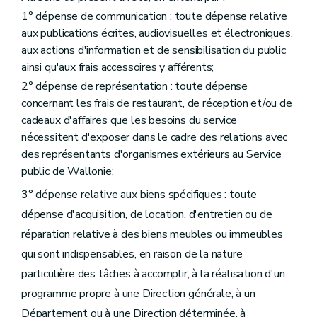
Art. 52
1° dépense de communication : toute dépense relative
Art. 53
Art. 54
aux publications écrites, audiovisuelles et électroniques,
Art. 55
aux actions d'information et de sensibilisation du public
Section 3
ainsi qu'aux frais accessoires y afférents;
Délégations en matière de gestion immobilière
2° dépense de représentation : toute dépense
Art. 55/1
concernant les frais de restaurant, de réception et/ou de
Art. 55/2
cadeaux d'affaires que les besoins du service
Chapitre III
nécessitent d'exposer dans le cadre des relations avec
(Dispositions relatives au Service public de Wallonie 
des représentants d'organismes extérieurs au Service
Section 1
Délégations budgétaires
public de Wallonie;
Sous-section 1
Dépenses inhérentes aux activités de la Direction générale
Art. 56
3° dépense relative aux biens spécifiques : toute
Art. 57
dépense d'acquisition, de location, d'entretien ou de
Art. 58
Sous-section 2
Dépenses inhérentes aux activités du Département du Budget et de la Trésorerie
réparation relative à des biens meubles ou immeubles
Art. 59
qui sont indispensables, en raison de la nature
Art. 60
Art. 61
particulière des tâches à accomplir, à la réalisation d'un
Art. 62
programme propre à une Direction générale, à un
Art. 63
Section 2
Dispositions particulières
Département ou à une Direction déterminée, à