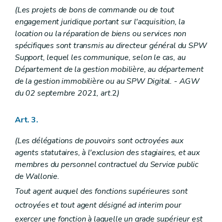
Section 2
Dispositions particulières
Art. 82
(Les projets de bons de commande ou de tout
Art. 83
engagement juridique portant sur l'acquisition, la
Art. 84
location ou la réparation de biens ou services non
Art. 85
spécifiques sont transmis au directeur général du SPW
Art. 86
Art. 87
Support, lequel les communique, selon le cas, au
Art. 88
Département de la gestion mobilière, au département
Art. 89
de la gestion immobilière ou au SPW Digital.
- AGW
Art. 90
du 02 septembre 2021, art.
2
)
Art. 91
Chapitre V
Dispositions relatives au Service public de Wallonie Agriculture, Ressources naturelles, Environnement
Section 1 re
Délégations budgétaires
Art. 3.
Sous-section 1
Dépenses inhérentes aux activités de la Direction générale
Art. 92
(Les délégations de pouvoirs sont octroyées aux
Art. 93
Art. 94
agents statutaires, à l'exclusion des stagiaires, et aux
Art. 95
membres du personnel contractuel du Service public
Art. 96
de Wallonie.
Art. 97
Art. 98
Tout agent auquel des fonctions supérieures sont
Sous-section 2
Dépenses inhérentes aux activités du Département de la Nature et des Forêts
octroyées et tout agent désigné ad interim pour
Art. 99
Art. 100
exercer une fonction à laquelle un grade supérieur est