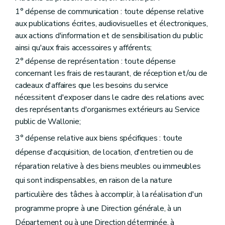
Art. 52
1° dépense de communication : toute dépense relative
Art. 53
Art. 54
aux publications écrites, audiovisuelles et électroniques,
Art. 55
aux actions d'information et de sensibilisation du public
Section 3
ainsi qu'aux frais accessoires y afférents;
Délégations en matière de gestion immobilière
2° dépense de représentation : toute dépense
Art. 55/1
concernant les frais de restaurant, de réception et/ou de
Art. 55/2
cadeaux d'affaires que les besoins du service
Chapitre III
nécessitent d'exposer dans le cadre des relations avec
(Dispositions relatives au Service public de Wallonie 
des représentants d'organismes extérieurs au Service
Section 1
Délégations budgétaires
public de Wallonie;
Sous-section 1
Dépenses inhérentes aux activités de la Direction générale
Art. 56
3° dépense relative aux biens spécifiques : toute
Art. 57
dépense d'acquisition, de location, d'entretien ou de
Art. 58
Sous-section 2
Dépenses inhérentes aux activités du Département du Budget et de la Trésorerie
réparation relative à des biens meubles ou immeubles
Art. 59
qui sont indispensables, en raison de la nature
Art. 60
Art. 61
particulière des tâches à accomplir, à la réalisation d'un
Art. 62
programme propre à une Direction générale, à un
Art. 63
Section 2
Dispositions particulières
Département ou à une Direction déterminée, à