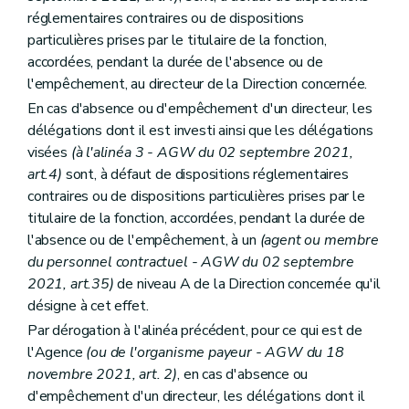
Art. 122
réglementaires contraires ou de dispositions
Art. 123
Art. 124
particulières prises par le titulaire de la fonction,
Art. 125
accordées, pendant la durée de l'absence ou de
Art. 126
l'empêchement, au directeur de la Direction concernée.
Art. 127
En cas d'absence ou d'empêchement d'un directeur, les
Art. 128
Art. 129
délégations dont il est investi ainsi que les délégations
Art. 130
visées
(à l'alinéa 3 - AGW du 02 septembre 2021,
Art. 131
art.4)
sont, à défaut de dispositions réglementaires
Art. 132
Section 3
Dispositions particulières à l'Agence wallonne du Patrimoine
contraires ou de dispositions particulières prises par le
Sous-section 1
Délégations budgétaires
titulaire de la fonction, accordées, pendant la durée de
Art. 133
l'absence ou de l'empêchement, à un
(agent ou membre
Art. 134
du personnel contractuel - AGW du 02 septembre
Art. 135
Art. 136
2021, art.35)
de niveau A de la Direction concernée qu'il
Art. 137
désigne à cet effet.
Art. 138
Par dérogation à l'alinéa précédent, pour ce qui est de
Sous-section 2
Dispositions particulières
Art. 139
l'Agence
(ou de l'organisme payeur - AGW du 18
Art. 140
novembre 2021, art. 2)
, en cas d'absence ou
Art. 141
d'empêchement d'un directeur, les délégations dont il
Art. 142