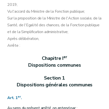
Art. 32
2019;
Art. 33
Art. 34
Vu l'accord du Ministre de la Fonction publique;
Art. 35
Sur la proposition de la Ministre de l'Action sociale, de la
Chapitre II
Dispositions relatives au Service public de Wallonie Secrétariat général
Section 1 re
Délégations budgétaires
Santé, de l'Egalité des chances, de la Fonction publique
Art. 36
et de la Simplification administrative;
Art. 37
Art. 38
Après délibération,
Art. 39
Arrête :
Art. 40
Art. 41
Section 2
Délégations en matière de personnel
er
Chapitre I
Art. 41/1
Dispositions communes
Art. 42
Art. 43
Art. 44
Section 1
Art. 45
Art. 46
Dispositions générales communes
Art. 47
Art. 48
er
Art. 49
Art. 1
.
Art. 50
Art. 51
Au sens du présent arrêté, on entend par :