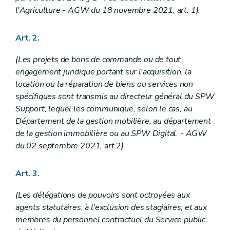
Section 2
Dispositions particulières
Art. 82
l'Agriculture - AGW du 18 novembre 2021, art. 1).
Art. 83
Art. 84
Art. 2.
Art. 85
Art. 86
Art. 87
(Les projets de bons de commande ou de tout
Art. 88
engagement juridique portant sur l'acquisition, la
Art. 89
location ou la réparation de biens ou services non
Art. 90
spécifiques sont transmis au directeur général du SPW
Art. 91
Chapitre V
Dispositions relatives au Service public de Wallonie Agriculture, Ressources naturelles, Environnement
Support, lequel les communique, selon le cas, au
Section 1 re
Délégations budgétaires
Département de la gestion mobilière, au département
Sous-section 1
Dépenses inhérentes aux activités de la Direction générale
de la gestion immobilière ou au SPW Digital.
- AGW
Art. 92
du 02 septembre 2021, art.
2
)
Art. 93
Art. 94
Art. 95
Art. 3.
Art. 96
Art. 97
Art. 98
(Les délégations de pouvoirs sont octroyées aux
Sous-section 2
Dépenses inhérentes aux activités du Département de la Nature et des Forêts
agents statutaires, à l'exclusion des stagiaires, et aux
Art. 99
membres du personnel contractuel du Service public
Art. 100