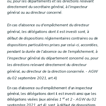
ou, pour les départements et les directions relevant
Section 3
(Dispositions particulières à l'organisme payeur - AGW du 18 novembre 2021, art. 27)
directement du secrétaire général, à l'inspecteur
Sous-section 1
(Délégations budgétaires - AGW du 18 novembre 2021, art. 27)
général ou au directeur concerné.
Art. 115/1
Art. 115/2
Art. 115/3
En cas d'absence ou d'empêchement du directeur
Art. 115/4
Art. 115/4/1
général, les délégations dont il est investi sont, à
Sous-section 2
(Dispositions particulières - AGW du 18 novembre 2021, art. 27)
défaut de dispositions réglementaires contraires ou de
Art. 115/5
Art. 115/6
dispositions particulières prises par celui-ci, accordées,
Art. 115/7
pendant la durée de l'absence ou de l'empêchement, à
Art. 115/8
Art. 115/9
l'inspecteur général du département concerné ou, pour
Chapitre VI
Dispositions relatives au Service public de Wallonie Territoire, Logement, Patrimoine, Energie
les directions relevant directement du directeur
Section 1 re
Délégations budgétaires
Art.
115/10 - AGW du 19 avril 2024, art.23
général, au directeur de la direction concernée. - AGW
Art. 116
du 02 septembre 2021, art.4)
Art. 117
Art. 118
En cas d'absence ou d'empêchement d'un inspecteur
Art. 119
général, les délégations dont il est investi ainsi que les
Art. 120
Section 2
Dispositions particulières
er
délégations visées
(aux alinéas 1
et 2 - AGW du 02
Art. 121
septembre 2021, art.4)
, sont, à défaut de dispositions