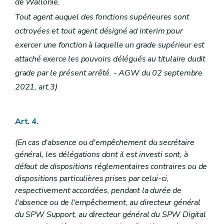
de Wallonie.
Sous-section 3
Dépenses inhérentes aux activités du Département de l'Environnement et de l'Eau
Art. 101
Tout agent auquel des fonctions supérieures sont
Sous-section 4
Dépenses inhérentes aux activités du Département de la Police et des Contrôles
octroyées et tout agent désigné ad interim pour
Art. 102
Art. 103
exercer une fonction à laquelle un grade supérieur est
Section 2
Dispositions particulières
attaché exerce les pouvoirs délégués au titulaire dudit
Sous-section 1
Département du Développement, de la Ruralité et des Cours d'eau et du Bien-être animal
Art. 104
grade par le présent arrêté. - AGW du 02 septembre
Art. 105
2021, art.3)
Art. 106
Art. 107
Art. 108
Art. 109
Art. 4.
Art. 109/1
Art. 110
(En cas d'absence ou d'empêchement du secrétaire
Sous-section 2
Département de l'Agriculture
général, les délégations dont il est investi sont, à
Art. 111
Sous-section 3
Département de la Nature et des Forêts
défaut de dispositions réglementaires contraires ou de
Art. 112
dispositions particulières prises par celui-ci,
Art. 113
respectivement accordées, pendant la durée de
Sous-section 4
Département du Sol et des Déchets
l'absence ou de l'empêchement, au directeur général
Art. 114
Sous-section 5
Département de l'Environnement et de l'Eau
du SPW Support, au directeur général du SPW Digital
Art. 115