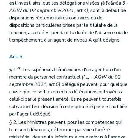
est investi ainsi que les délégations visées
(à l'alinéa 3 -
Chapitre VII
Dispositions relatives au Service public Intérieur et Action sociale
Section 1 re
Délégation budgétaire
AGW du 02 septembre 2021, art.4)
, sont, à défaut de
Art. 143
dispositions réglementaires contraires ou de
Section 2
Dispositions particulières au Fonds wallon des calamités publiques
dispositions particulières prises par le titulaire de la
Art. 144
fonction, accordées, pendant la durée de l'absence ou de
Art. 145
Chapitre VIII
Dispositions relatives au Service public de Wallonie Economie, Emploi, Recherche
l'empêchement, à un agent de niveau A qu'il désigne.
Section 1 re
Délégations budgétaires
Art. 146
Art. 147
Art. 5.
Art. 148
Art. 149
er
§ 1
. Les supérieurs hiérarchiques d'un agent ou d'un
Art. 150
membre du personnel contractuel
((...) - AGW du 02
Section 2
Dispositions particulières
septembre 2021, art.5)
délégué peuvent, pour quelque
Sous-section 1
Dispositions particulières à la Direction générale
Art. 151
cause que ce soit, exercer les délégations octroyées à
Art. 152
celui-ci par le présent arrêté. Ils ne peuvent toutefois
Art. 153
substituer leur décision à celle qui a été prise et notifiée
Art. 154
par l'agent délégué.
Art. 155
Art. 156
§ 2. Les Ministres peuvent, pour les compétences qui
Art. 157
leur sont dévolues, déterminer par voie d'arrêté
Art. 158
ministériel des seuils inférieurs à ceux prévus à l'annexe