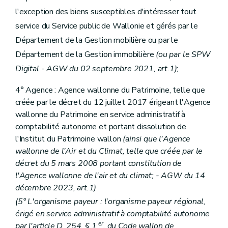
Sous-section 1
Dispositions particulières à la Direction générale
l'exception des biens susceptibles d'intéresser tout
Art. 64
Art. 65
service du Service public de Wallonie et gérés par le
Art. 66
Département de la Gestion mobilière ou par le
Art. 67
Art. 68
Département de la Gestion immobilière
(ou par le SPW
Sous-section 2
Dispositions particulières au Département du Budget et de la Trésorerie
Digital - AGW du 02 septembre 2021, art.1)
;
Art. 69
Art. 70
4° Agence : Agence wallonne du Patrimoine, telle que
Art. 71
créée par le décret du 12 juillet 2017 érigeant l'Agence
Art. 72
Art. 73
wallonne du Patrimoine en service administratif à
Art. 74
comptabilité autonome et portant dissolution de
Art. 74/1
l'Institut du Patrimoine wallon
(ainsi que l'Agence
Chapitre IV
Dispositions relatives au Service public de Wallonie Mobilité et Infrastructures
Section 1 re
Délégations budgétaires
wallonne de l'Air et du Climat, telle que créée par le
Art. 75
décret du 5 mars 2008 portant constitution de
Art. 76
l'Agence wallonne de l'air et du climat; - AGW du 14
Art. 77
décembre 2023, art.1)
Art. 78
Art. 79
(5° L'organisme payeur : l'organisme payeur régional,
Art. 80
érigé en service administratif à comptabilité autonome
Art. 81
er
par l'article D. 254, § 1
, du Code wallon de