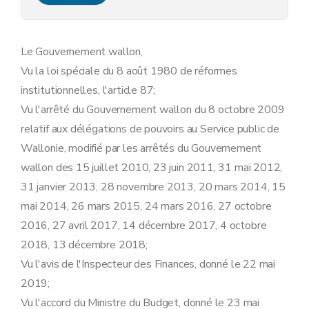
Art. 14
Art. 15
Art. 16
Art. 17
Le Gouvernement wallon,
Section 4
Dispositions communes en matière de marchés publics
Vu la loi spéciale du 8 août 1980 de réformes
Sous-section 1 er
Définitions
Art. 18
institutionnelles, l'article 87;
Sous-section 2
Dispositions relatives au choix du mode de passation, à l'adoption des documents de marché, à la sélection qualitative et à l'attribution, à la vérification des prix du marché
Vu l'arrêté du Gouvernement wallon du 8 octobre 2009
Art. 19
Art. 20
relatif aux délégations de pouvoirs au Service public de
Art. 21
Wallonie, modifié par les arrêtés du Gouvernement
Art. 22
Art. 23
wallon des 15 juillet 2010, 23 juin 2011, 31 mai 2012,
Sous-section 3
Dispositions relatives à l'exécution des marchés publics
31 janvier 2013, 28 novembre 2013, 20 mars 2014, 15
Art. 24
Art. 25
mai 2014, 26 mars 2015, 24 mars 2016, 27 octobre
Art. 26
2016, 27 avril 2017, 14 décembre 2017, 4 octobre
Section 5
Délégations particulières communes
Art. 27
2018, 13 décembre 2018;
Art. 28
Vu l'avis de l'Inspecteur des Finances, donné le 22 mai
Art. 29
2019;
Art. 30
Art. 31
Vu l'accord du Ministre du Budget, donné le 23 mai