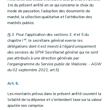
Art. 159
Art. 160
1re du présent arrêté en ce qui concerne le choix du
Art. 161
mode de passation, l'adoption des documents de
Sous-section 2
Dispositions particulières au Département de l'Emploi et de la Formation professionnelle
marché, la sélection qualitative et l'attribution des
Art. 162
marchés publics.
Art. 163
Art. 164
Art. 165
(§ 3. Pour l'application des sections 3, 4 et 5 du
Art. 166
er
chapitre I
, le secrétaire général exerce les
Sous-section 3
Dispositions particulières au Département de l'Investissement
délégations dont il est investi à l'égard uniquement
Art. 167
Art. 168
des services du SPW Secrétariat général qui ne sont
Art. 169
pas attribués à une direction générale par
Art. 170
l'organigramme du Service public de Wallonie.
- AGW
Sous-section 4
Dispositions particulières au Département du Développement économique
du 02 septembre 2021, art.5)
Art. 171
Sous-section 5
Disposition particulière au Département de la Recherche et du Développement technologique et au Département de la Gestion financière
Art. 172
Art. 6.
Chapitre VIII/1
(Dispositions particulières à l'Agence wallonne de l'Air et du Climat - AGW du 14 décembre 2023, art.2)
Section 1 re
(Délégations budgétaires - AGW du 14 décembre 2023, art.2)
Les montants prévus dans le présent arrêté couvrent la
Art. 172/1
Art. 172/2
totalité de la dépense et s'entendent taxe sur la valeur
Section 2
(Dispositions particulières - AGW du 14 décembre 2023, art.2)
ajoutée non comprise.
Art. 172/3