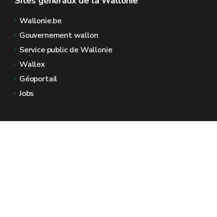
Sites généraux de la Wallonie
Wallonie.be
Gouvernement wallon
Service public de Wallonie
Wallex
Géoportail
Jobs
Nous contacter
Espaces Wallonie
Presse
Introduire une plainte au SPW