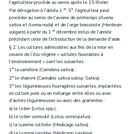
l'agriculteur procède au semis après le 15 février.
er
Par dérogation à l'alinéa 1
, 5°, l'agriculteur peut
procéder au semis de l'avoine de printemps (Avena
sativa et Avena nuda) et de l'orge brassicole (Hordeum
er
vulgare) à partir du 1
décembre inclus de l'année
précédant celle de l'introduction de la demande d'aide.
§ 2. Les cultures admissibles aux fins de la mise en
oeuvre de l'éco-régime « cultures favorables à
l'environnement » sont les suivantes :
1° la caméline (Camelina sativa) ;
2° le chanvre (Cannabis sativa subsp. Sativa) ;
3° les légumineuses fourragères suivantes, implantées
en culture pure ou en mélange entre elles ou avec
d'autres légumineuses ou avec des graminées :
a) le lotier (Lotus spp.) ;
b) le lotier corniculé (Lotus corniculatus) ;
c) la luzerne cultivée (Medicago sativa) ;
d) la luzerne lupuline (Medicago lupulina) ;