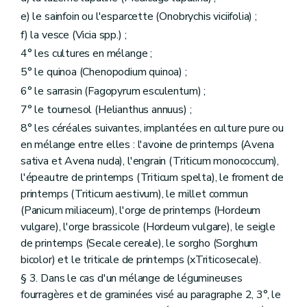
e) le sainfoin ou l'esparcette (Onobrychis viciifolia) ;
f) la vesce (Vicia spp.) ;
4° les cultures en mélange ;
5° le quinoa (Chenopodium quinoa) ;
6° le sarrasin (Fagopyrum esculentum) ;
7° le tournesol (Helianthus annuus) ;
8° les céréales suivantes, implantées en culture pure ou
en mélange entre elles : l'avoine de printemps (Avena
sativa et Avena nuda), l'engrain (Triticum monococcum),
l'épeautre de printemps (Triticum spelta), le froment de
printemps (Triticum aestivum), le millet commun
(Panicum miliaceum), l'orge de printemps (Hordeum
vulgare), l'orge brassicole (Hordeum vulgare), le seigle
de printemps (Secale cereale), le sorgho (Sorghum
bicolor) et le triticale de printemps (xTriticosecale).
§ 3. Dans le cas d'un mélange de légumineuses
fourragères et de graminées visé au paragraphe 2, 3°, le