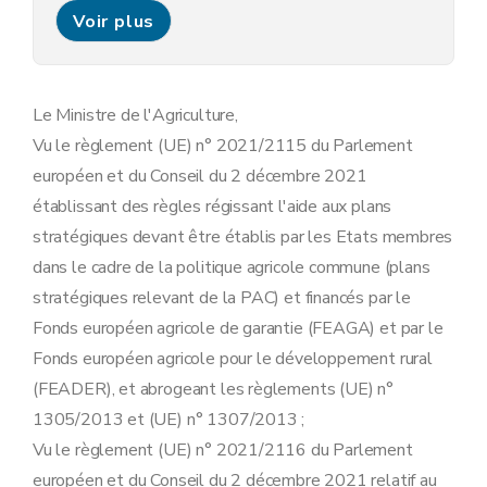
Art. 11
Voir plus
Art. 12
Art. 13
Section 4
Eco-régime « maintien des prairies et réduction de la charge en bétail »
Art. 14
Art. 15
Le Ministre de l'Agriculture,
Art. 16
Vu le règlement (UE) n° 2021/2115 du Parlement
Art. 17
Art. 18
européen et du Conseil du 2 décembre 2021
Section 5
Eco-régime « réduction d'intrants »
établissant des règles régissant l'aide aux plans
Art. 19
Art. 20
stratégiques devant être établis par les Etats membres
Art. 21
dans le cadre de la politique agricole commune (plans
Chapitre 3
Disposition finale
Art. 22
stratégiques relevant de la PAC) et financés par le
Annexe 1
Fonds européen agricole de garantie (FEAGA) et par le
Annexe 2
Fonds européen agricole pour le développement rural
(FEADER), et abrogeant les règlements (UE) n°
1305/2013 et (UE) n° 1307/2013 ;
Vu le règlement (UE) n° 2021/2116 du Parlement
européen et du Conseil du 2 décembre 2021 relatif au