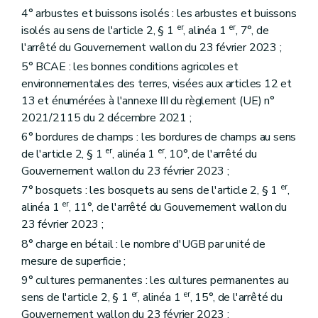
4° arbustes et buissons isolés : les arbustes et buissons
er
er
isolés au sens de l'article 2, § 1
, alinéa 1
, 7°, de
l'arrêté du Gouvernement wallon du 23 février 2023 ;
5° BCAE : les bonnes conditions agricoles et
environnementales des terres, visées aux articles 12 et
13 et énumérées à l'annexe III du règlement (UE) n°
2021/2115 du 2 décembre 2021 ;
6° bordures de champs : les bordures de champs au sens
er
er
de l'article 2, § 1
, alinéa 1
, 10°, de l'arrêté du
Gouvernement wallon du 23 février 2023 ;
er
7° bosquets : les bosquets au sens de l'article 2, § 1
,
er
alinéa 1
, 11°, de l'arrêté du Gouvernement wallon du
23 février 2023 ;
8° charge en bétail : le nombre d'UGB par unité de
mesure de superficie ;
9° cultures permanentes : les cultures permanentes au
er
er
sens de l'article 2, § 1
, alinéa 1
, 15°, de l'arrêté du
Gouvernement wallon du 23 février 2023 ;