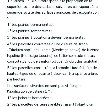
1
, alinéa 1
, « X » correspond à la proportion de la
superficie totale des surfaces suivantes par rapport à la
superficie totale des surfaces agricoles de l'exploitation
:
1° les prairies permanentes ;
2° les prairies temporaires ;
3° les prairies à vocation à devenir permanente ;
4° les parcelles couvertes d'une culture de trèfle
(Trifolium spp.), de luzerne (Medicago sativa), de luzerne
lupuline (Medicago lupulina), de lotier corniculé (Lotus
corniculatus) ou de sainfoin cultivé (Onobrychis viciifolia) ;
5° les parcelles consacrées à l'arboriculture fruitière de
hautes-tiges de cinquante à deux-cent-cinquante arbres
par hectare.
Les surfaces suivantes ne sont pas visées par
er
l'application de l'alinéa 1
:
1° les jachères herbacées ;
2° les parcelles de terres arables faisant l'objet d'un