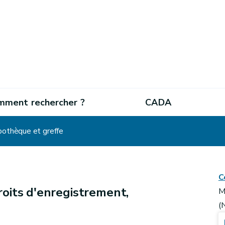
mment rechercher ?
CADA
pothèque et greffe
C
oits d'enregistrement,
M
(