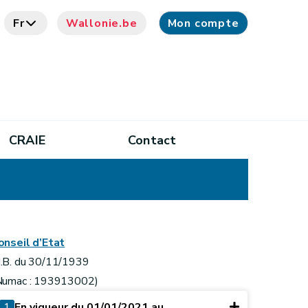
Fr
Wallonie.be
Mon compte
CRAIE
Contact
onseil d’Etat
.B. du 30/11/1939
Numac : 193913002)
1
En vigueur du 01/01/2021 au ...