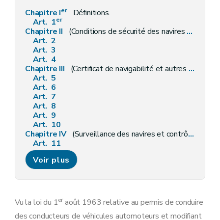
er
Chapitre I
Définitions.
er
Art. 1
Chapitre II
(Conditions de sécurité des navires et des navires de plaisance.) (L 2007-01-22/44, art. 4; ED : 26-03-2007)
Art. 2
Art. 3
Art. 4
Chapitre III
(Certificat de navigabilité et autres certificats pour navires.) (L 2007-01-22/44, art. 8; ED : 26-03-2007)
Art. 5
Art. 6
Art. 7
Art. 8
Art. 9
Art. 10
Chapitre IV
(Surveillance des navires et contrôle de l'application des conventions internationales, de la loi et des règlements.) (L 2007-01-22/44, art. 11; ED : 26-03-2007)
Art. 11
Art. 12
Voir plus
Art. 13
Art. 14
Art. 15
Art. 16
Art. 17
er
Vu la loi du 1
août 1963 relative au permis de conduire
Chapitre IVbis
Prescriptions de sécurité pour les bateaux fluviaux et les bateaux de plaisance, la surveillance et le contrôle du respect des conventions internationales, de la loi et des règlements. (Inséré par L 2007-01-22/44, art. 17; ED : 26-03-2007)
des conducteurs de véhicules automoteurs et modifiant
Art. 17
bis