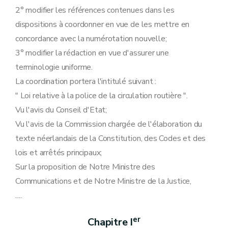
Art. 28
2° modifier les références contenues dans les
Chapitre VII
_ Dispositions spéciales pour navires battant pavillon étranger.
Art. 29
dispositions à coordonner en vue de les mettre en
Chapitre VIII
Rétributions.
concordance avec la numérotation nouvelle;
Art. 30
Chapitre IX
_ Dispositions finales.
3° modifier la rédaction en vue d'assurer une
Art. 31
terminologie uniforme.
Art. 32
Art. 32
bis
La coordination portera l'intitulé suivant :
Art. 33
" Loi relative à la police de la circulation routière ".
Art. 34
Art. 35
Vu l'avis du Conseil d'Etat;
Vu l'avis de la Commission chargée de l'élaboration du
texte néerlandais de la Constitution, des Codes et des
lois et arrêtés principaux;
Sur la proposition de Notre Ministre des
Communications et de Notre Ministre de la Justice,
.....
er
Chapitre I