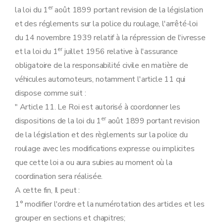
Art. 17
ter
er
la loi du 1
août 1899 portant revision de la législation
Art. 17
quater
et des réglements sur la police du roulage, l'arrêté-loi
Art. 17
quinquies
Art. 17
sexies
du 14 novembre 1939 relatif à la répression de l'ivresse
Art. 17
septies
er
et la loi du 1
juillet 1956 relative à l'assurance
Art. 17
octies
Art. 17
novies
obligatoire de la responsabilité civile en matière de
Art. 17
decies
véhicules automoteurs, notamment l'article 11 qui
Chapitre V
Appel.
Art. 18
dispose comme suit :
Chapitre VI
Sanctions pénales.
" Article 11. Le Roi est autorisé à coordonner les
Art. 19
er
Art. 20
dispositions de la loi du 1
août 1899 portant revision
Art. 21
de la législation et des règlements sur la police du
Art. 21
bis
roulage avec les modifications expresse ou implicites
Art. 22
Art. 22
bis
que cette loi a ou aura subies au moment où la
Art. 23
coordination sera réalisée.
Art. 24
Art. 25
A cette fin, Il peut :
Art. 26
1° modifier l'ordre et la numérotation des articles et les
Art. 27
Art. 27
bis
grouper en sections et chapitres;