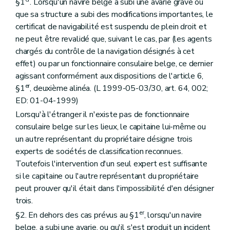
§1
. Lorsqu'un navire belge a subi une avarie grave ou
que sa structure a subi des modifications importantes, le
certificat de navigabilité est suspendu de plein droit et
ne peut être revalidé que, suivant le cas, par (les agents
chargés du contrôle de la navigation désignés à cet
effet) ou par un fonctionnaire consulaire belge, ce dernier
agissant conformément aux dispositions de l'article 6,
er
§1
, deuxième alinéa. (L 1999-05-03/30, art. 64, 002;
ED: 01-04-1999)
Lorsqu'à l'étranger il n'existe pas de fonctionnaire
consulaire belge sur les lieux, le capitaine lui-même ou
un autre représentant du propriétaire désigne trois
experts de sociétés de classification reconnues.
Toutefois l'intervention d'un seul expert est suffisante
si le capitaine ou l'autre représentant du propriétaire
peut prouver qu'il était dans l'impossibilité d'en désigner
trois.
er
§2. En dehors des cas prévus au §1
, lorsqu'un navire
belge, a subi une avarie, ou qu'il s'est produit un incident